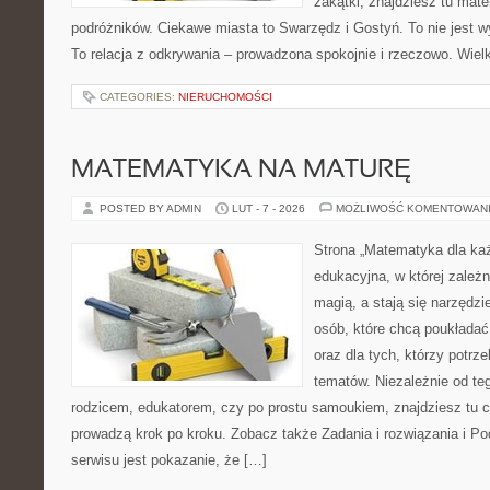
zakątki, znajdziesz tu mate
podróżników. Ciekawe miasta to Swarzędz i Gostyń. To nie jest w
To relacja z odkrywania – prowadzona spokojnie i rzeczowo. Wiel
CATEGORIES:
NIERUCHOMOŚCI
MATEMATYKA NA MATURĘ
POSTED BY ADMIN
LUT - 7 - 2026
MOŻLIWOŚĆ KOMENTOWAN
Strona „Matematyka dla każ
edukacyjna, w której zależn
magią, a stają się narzędz
osób, które chcą poukłada
oraz dla tych, którzy potrz
tematów. Niezależnie od te
rodzicem, edukatorem, czy po prostu samoukiem, znajdziesz tu cz
prowadzą krok po kroku. Zobacz także Zadania i rozwiązania i P
serwisu jest pokazanie, że […]