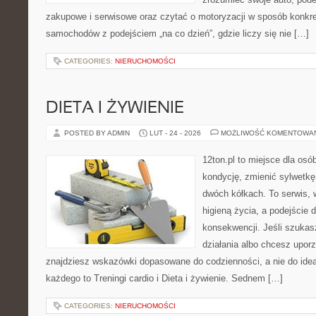
zakupowe i serwisowe oraz czytać o motoryzacji w sposób konkret
samochodów z podejściem „na co dzień”, gdzie liczy się nie […]
CATEGORIES:
NIERUCHOMOŚCI
DIETA I ŻYWIENIE
POSTED BY ADMIN
LUT - 24 - 2026
MOŻLIWOŚĆ KOMENTOWA
12ton.pl to miejsce dla os
kondycję, zmienić sylwetkę
dwóch kółkach. To serwis, w
higieną życia, a podejście 
konsekwencji. Jeśli szuka
działania albo chcesz upor
znajdziesz wskazówki dopasowane do codzienności, a nie do ideał
każdego to Treningi cardio i Dieta i żywienie. Sednem […]
CATEGORIES:
NIERUCHOMOŚCI