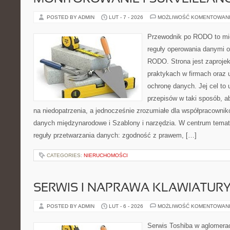
POSTED BY ADMIN
LUT - 7 - 2026
MOŻLIWOŚĆ KOMENTOWAN
Przewodnik po RODO to mie
reguły operowania danymi 
RODO. Strona jest zaproje
praktykach w firmach oraz 
ochronę danych. Jej cel to
przepisów w taki sposób, a
na niedopatrzenia, a jednocześnie zrozumiałe dla współpracowni
danych międzynarodowe i Szablony i narzędzia. W centrum tematy
reguły przetwarzania danych: zgodność z prawem, […]
CATEGORIES:
NIERUCHOMOŚCI
SERWIS I NAPRAWA KLAWIATUR
POSTED BY ADMIN
LUT - 6 - 2026
MOŻLIWOŚĆ KOMENTOWAN
Serwis Toshiba w aglomeracj