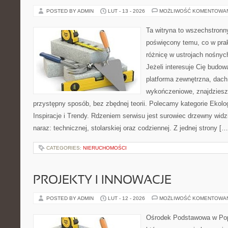
POSTED BY ADMIN
LUT - 13 - 2026
MOŻLIWOŚĆ KOMENTOWA
Ta witryna to wszechstronn
poświęcony temu, co w prak
różnicę w ustrojach nośnyc
Jeżeli interesuje Cię budo
platforma zewnętrzna, dach
wykończeniowe, znajdziesz
przystępny sposób, bez zbędnej teorii. Polecamy kategorie Ekolo
Inspiracje i Trendy. Rdzeniem serwisu jest surowiec drzewny widz
naraz: technicznej, stolarskiej oraz codziennej. Z jednej strony […
CATEGORIES:
NIERUCHOMOŚCI
PROJEKTY I INNOWACJE
POSTED BY ADMIN
LUT - 12 - 2026
MOŻLIWOŚĆ KOMENTOWA
Ośrodek Podstawowa w Pop