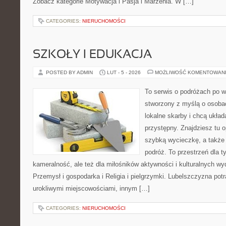
Zobacz kategorie Motywacja i Pasja i Marzenia. W […]
CATEGORIES:
NIERUCHOMOŚCI
SZKOŁY I EDUKACJA
POSTED BY ADMIN
LUT - 5 - 2026
MOŻLIWOŚĆ KOMENTOWAN
To serwis o podróżach po w
stworzony z myślą o osobac
lokalne skarby i chcą ukła
przystępny. Znajdziesz tu op
szybką wycieczkę, a także
podróż. To przestrzeń dla t
kameralność, ale też dla miłośników aktywności i kulturalnych wy
Przemysł i gospodarka i Religia i pielgrzymki. Lubelszczyzna potr
urokliwymi miejscowościami, innym […]
CATEGORIES:
NIERUCHOMOŚCI