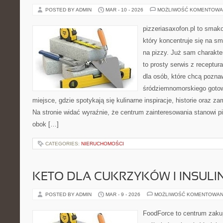
POSTED BY ADMIN
MAR - 10 - 2026
MOŻLIWOŚĆ KOMENTOWA
pizzeriasaxofon.pl to smako
który koncentruje się na sm
na pizzy. Już sam charakter
to prosty serwis z receptur
dla osób, które chcą pozna
śródziemnomorskiego gotowa
miejsce, gdzie spotykają się kulinarne inspiracje, historie oraz za
Na stronie widać wyraźnie, że centrum zainteresowania stanowi pi
obok […]
CATEGORIES:
NIERUCHOMOŚCI
KETO DLA CUKRZYKÓW I INSU
POSTED BY ADMIN
MAR - 9 - 2026
MOŻLIWOŚĆ KOMENTOWAN
FoodForce to centrum zaku