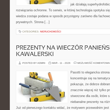
jak działają superhydrofobic
rozwiązania ochronne. To serwis, w której technologia spotyka si
wiedza zostaje podana w sposób przystępny zarówno dla fachowcó
prywatnych. Strona […]
CATEGORIES:
NIERUCHOMOŚCI
PREZENTY NA WIECZÓR PANIEŃSK
KAWALERSKI
POSTED BY ADMIN
MAR - 11 - 2026
MOŻLIWOŚĆ KOMENTOWA
Pasotti to elegancka strona
koncentruje się na tematy
pokazuje, że dobrze dobra
znacznie więcej niż tylko 
stworzone dla osób, które
niebanalne prezenty na różn
Już od pierwszego kontaktu widać, że motywem przewodnim jest t