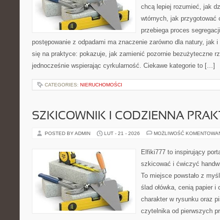
chcą lepiej rozumieć, jak d
wtórnych, jak przygotować 
przebiega proces segregacj
postępowanie z odpadami ma znaczenie zarówno dla natury, jak i d
się na praktyce: pokazuje, jak zamienić pozornie bezużyteczne r
jednocześnie wspierając cyrkularność. Ciekawe kategorie to […]
CATEGORIES:
NIERUCHOMOŚCI
SZKICOWNIK I CODZIENNA PRA
POSTED BY ADMIN
LUT - 21 - 2026
MOŻLIWOŚĆ KOMENTOWA
Elfiki777 to inspirujący por
szkicować i ćwiczyć handw
To miejsce powstało z myśl
ślad ołówka, cenią papier 
charakter w rysunku oraz p
czytelnika od pierwszych pr