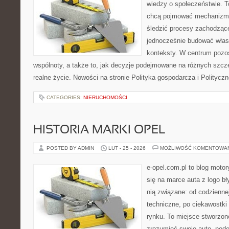
wiedzy o społeczeństwie. To
chcą pojmować mechanizmy
śledzić procesy zachodząc
jednocześnie budować własn
konteksty. W centrum pozos
wspólnoty, a także to, jak decyzje podejmowane na różnych szcze
realne życie. Nowości na stronie Polityka gospodarcza i Polityczn
CATEGORIES:
NIERUCHOMOŚCI
HISTORIA MARKI OPEL
POSTED BY ADMIN
LUT - 25 - 2026
MOŻLIWOŚĆ KOMENTOWA
e-opel.com.pl to blog motor
się na marce auta z logo b
nią związane: od codziennej
techniczne, po ciekawostki
rynku. To miejsce stworzone
zrozumieć swoje auto, pode