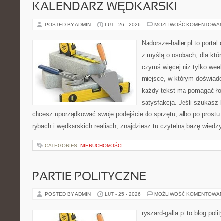
KALENDARZ WĘDKARSKI
POSTED BY ADMIN
LUT - 26 - 2026
MOŻLIWOŚĆ KOMENTOWA
Nadorsze-haller.pl to portal
z myślą o osobach, dla któ
czymś więcej niż tylko we
miejsce, w którym doświadc
każdy tekst ma pomagać łow
satysfakcją. Jeśli szukas
chcesz uporządkować swoje podejście do sprzętu, albo po prostu 
rybach i wędkarskich realiach, znajdziesz tu czytelną bazę wiedz
CATEGORIES:
NIERUCHOMOŚCI
PARTIE POLITYCZNE
POSTED BY ADMIN
LUT - 25 - 2026
MOŻLIWOŚĆ KOMENTOWA
ryszard-galla.pl to blog pol