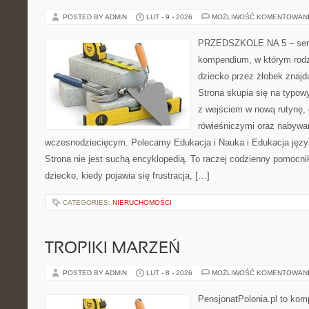
POSTED BY ADMIN
LUT - 9 - 2026
MOŻLIWOŚĆ KOMENTOWAN
PRZEDSZKOLE NA 5 – serw
kompendium, w którym rodz
dziecko przez żłobek znajdą
Strona skupia się na typo
z wejściem w nową rutynę,
rówieśniczymi oraz nabywa
wczesnodziecięcym. Polecamy Edukacja i Nauka i Edukacja języ
Strona nie jest suchą encyklopedią. To raczej codzienny pomocni
dziecko, kiedy pojawia się frustracja, […]
CATEGORIES:
NIERUCHOMOŚCI
TROPIKI MARZEŃ
POSTED BY ADMIN
LUT - 8 - 2026
MOŻLIWOŚĆ KOMENTOWAN
PensjonatPolonia.pl to kom