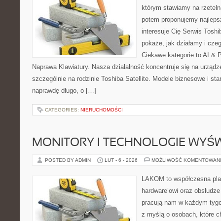
którym stawiamy na rzeteln
potem proponujemy najlepsz
interesuje Cię Serwis Toshi
pokaże, jak działamy i cze
Ciekawe kategorie to AI & Pr
Naprawa Klawiatury. Nasza działalność koncentruje się na urządz
szczególnie na rodzinie Toshiba Satellite. Modele biznesowe i sta
naprawdę długo, o […]
CATEGORIES:
NIERUCHOMOŚCI
MONITORY I TECHNOLOGIE WYŚ
POSTED BY ADMIN
LUT - 6 - 2026
MOŻLIWOŚĆ KOMENTOWAN
LAKOM to współczesna pla
hardware’owi oraz obsłudze
pracują nam w każdym tygo
z myślą o osobach, które c