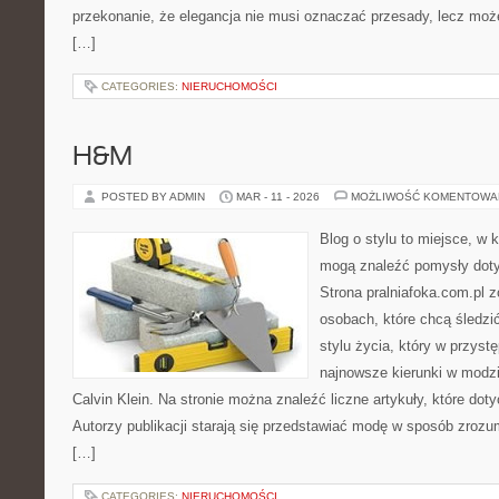
przekonanie, że elegancja nie musi oznaczać przesady, lecz może
[…]
CATEGORIES:
NIERUCHOMOŚCI
H&M
POSTED BY ADMIN
MAR - 11 - 2026
MOŻLIWOŚĆ KOMENTOWA
Blog o stylu to miejsce, w k
mogą znaleźć pomysły dot
Strona pralniafoka.com.pl 
osobach, które chcą śledzić
stylu życia, który w przys
najnowsze kierunki w modzi
Calvin Klein. Na stronie można znaleźć liczne artykuły, które doty
Autorzy publikacji starają się przedstawiać modę w sposób zrozum
[…]
CATEGORIES:
NIERUCHOMOŚCI