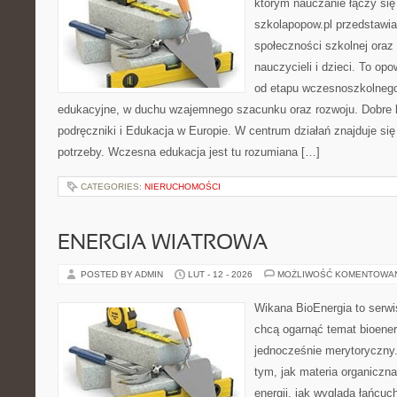
którym nauczanie łączy si
szkolapopow.pl przedstawi
społeczności szkolnej oraz
nauczycieli i dzieci. To op
od etapu wczesnoszkolnego
edukacyjne, w duchu wzajemnego szacunku oraz rozwoju. Dobre k
podręczniki i Edukacja w Europie. W centrum działań znajduje się
potrzeby. Wczesna edukacja jest tu rozumiana […]
CATEGORIES:
NIERUCHOMOŚCI
ENERGIA WIATROWA
POSTED BY ADMIN
LUT - 12 - 2026
MOŻLIWOŚĆ KOMENTOWA
Wikana BioEnergia to serwi
chcą ogarnąć temat bioener
jednocześnie merytoryczny.
tym, jak materia organiczn
energii, jak wygląda łańcu