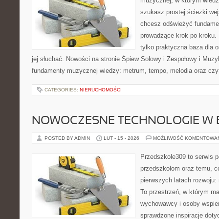
muzycznej, w którym wiedza
szukasz prostej ścieżki we
chcesz odświeżyć fundament
prowadzące krok po kroku. T
tylko praktyczna baza dla 
jej słuchać. Nowości na stronie Śpiew Solowy i Zespołowy i Muz
fundamenty muzycznej wiedzy: metrum, tempo, melodia oraz czyt
CATEGORIES:
NIERUCHOMOŚCI
NOWOCZESNE TECHNOLOGIE W 
POSTED BY ADMIN
LUT - 15 - 2026
MOŻLIWOŚĆ KOMENTOWA
Przedszkole309 to serwis p
przedszkolom oraz temu, c
pierwszych latach rozwoju
To przestrzeń, w którym ma
wychowawcy i osoby wspier
sprawdzone inspiracje doty