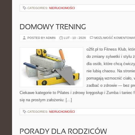
CATEGORIES:
NIERUCHOMOŚCI
DOMOWY TRENING
POSTED BY ADMIN
LUT - 10 - 2026
MOŻLIWOŚĆ KOMENTOWA
o2fit.pl to Fitness Klub, kt
do zmiany sylwetki i stylu 
dla osób, które chcą ćwicz
nie lubią chaosu. Na stronie
pomagają wzmocnić ciało, 
zadbać o zdrowie — bez pre
Ciekawe kategorie to Pilates i zdrowy kręgosłup i Zumba i taniec fi
się na prostym założeniu: […]
CATEGORIES:
NIERUCHOMOŚCI
PORADY DLA RODZICÓW