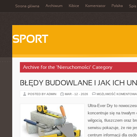
Archiwum
Kibice
Komentator
Polska
Strona główna
Spis
SPORT
Archive for the ‘Nieruchomości’ Category
BŁĘDY BUDOWLANE I JAK ICH U
POSTED BY ADMIN
MAR - 12 - 2026
MOŻLIWOŚĆ KOMENTOWA
Ultra-Ever Dry to nowoczesn
koncentruje się na trwałym 
wilgocią, tłuszczem oraz b
serwisu pokazuje, że nie jes
centrum informacji dla osób