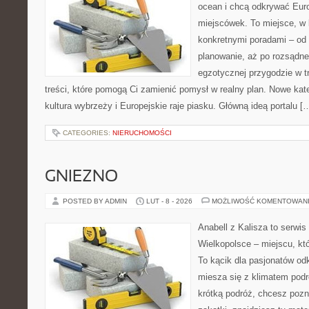
ocean i chcą odkrywać Eur
miejscówek. To miejsce, w 
konkretnymi poradami – od 
planowanie, aż po rozsądne
egzotycznej przygodzie w tr
treści, które pomogą Ci zamienić pomysł w realny plan. Nowe katego
kultura wybrzeży i Europejskie raje piasku. Główną ideą portalu [
CATEGORIES:
NIERUCHOMOŚCI
GNIEZNO
POSTED BY ADMIN
LUT - 8 - 2026
MOŻLIWOŚĆ KOMENTOWAN
Anabell z Kalisza to serwi
Wielkopolsce – miejscu, któr
To kącik dla pasjonatów od
miesza się z klimatem podr
krótką podróż, chcesz pozn