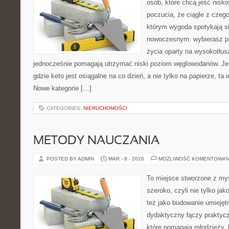
osób, które chcą jeść nis
poczucia, że ciągle z czeg
którym wygoda spotykają s
nowoczesnym: wybierasz pro
życia oparty na wysokotłu
jednocześnie pomagają utrzymać niski poziom węglowodanów. Jeś
gdzie keto jest osiągalne na co dzień, a nie tylko na papierze, ta 
Nowe kategorie […]
CATEGORIES:
NIERUCHOMOŚCI
METODY NAUCZANIA
POSTED BY ADMIN
MAR - 8 - 2026
MOŻLIWOŚĆ KOMENTOWAN
To miejsce stworzone z myś
szeroko, czyli nie tylko jak
też jako budowanie umiejęt
dydaktyczny łączy praktyc
które pomagają młodzieży, 