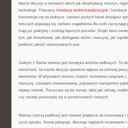
lepsze decyzje w tematach takich jak eksploatacja maszyn, organ
technologii. Polecamy
Instalacje wodno-kanalizacyjne
i Instalacj
koncentruje się na praktyce: zamiast pustych haseł dostajesz s
treściach pojawiają się zarówno zagadnienia dla osób zaczynającyc
mają już praktykę i szukają lepszych procedur. Dzięki temu serw
tym, jak remontować, jak obsługiwać wózki i maszyny, jak zapob
podnosić jakość wykonywanych prac.
Jednym z filarów serwisu jest tematyka wózków widłowych. To obs
ostrożność, bo każda decyzja operatora wpływa na ochronę pracy
elementów. W artykułach możesz znaleźć omówienia związane z
maszyny, zasadami manewrowania, poprawnym transportem palet
objawy usterek. Poruszane są też tematy takie jak udźwig, stabil
czy zasady poruszania się w przestrzeniach ciasnych.
Ważną częścią publikacji jest również podejście do konserwacji i 
życie sprzętu. Strona pokazuje, dlaczego regularne smarowanie i