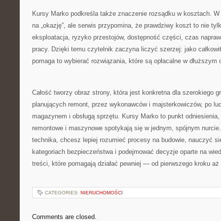
Kursy Marko podkreśla także znaczenie rozsądku w kosztach. W 
na „okazję”, ale serwis przypomina, że prawdziwy koszt to nie ty
eksploatacja, ryzyko przestojów, dostępność części, czas napra
pracy. Dzięki temu czytelnik zaczyna liczyć szerzej: jako całkow
pomaga to wybierać rozwiązania, które są opłacalne w dłuższym o
Całość tworzy obraz strony, która jest konkretna dla szerokiego 
planujących remont, przez wykonawców i majsterkowiczów, po lud
magazynem i obsługą sprzętu. Kursy Marko to punkt odniesienia
remontowe i maszynowe spotykają się w jednym, spójnym nurcie. J
technika, chcesz lepiej rozumieć procesy na budowie, nauczyć s
kategoriach bezpieczeństwa i podejmować decyzje oparte na wied
treści, które pomagają działać pewniej — od pierwszego kroku aż p
CATEGORIES:
NIERUCHOMOŚCI
Comments are closed.