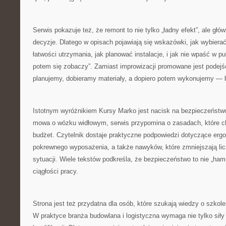
Serwis pokazuje też, że remont to nie tylko „ładny efekt”, ale głó
decyzje. Dlatego w opisach pojawiają się wskazówki, jak wybiera
łatwości utrzymania, jak planować instalacje, i jak nie wpaść w pu
potem się zobaczy”. Zamiast improwizacji promowane jest podejśc
planujemy, dobieramy materiały, a dopiero potem wykonujemy — bo
Istotnym wyróżnikiem Kursy Marko jest nacisk na bezpieczeństwo
mowa o wózku widłowym, serwis przypomina o zasadach, które chr
budżet. Czytelnik dostaje praktyczne podpowiedzi dotyczące ergo
pokrewnego wyposażenia, a także nawyków, które zmniejszają li
sytuacji. Wiele tekstów podkreśla, że bezpieczeństwo to nie „ham
ciągłości pracy.
Strona jest też przydatna dla osób, które szukają wiedzy o szkole
W praktyce branża budowlana i logistyczna wymaga nie tylko siły