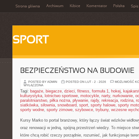
Archiwum
Kibice
Komentator
Polska
Strona główna
Spis
SPORT
BEZPIECZEŃSTWO NA BUDOWIE
POSTED BY ADMIN
POSTED ON LUT - 2 - 2026
MOŻLIWOŚĆ K
WYŁĄCZONA
Tagi:
bagaże
,
biegacze
,
dzieci
,
fitness
,
formuła 1
,
hokej
,
kajakars
kulturystyka
,
lotnictwo sportowe
,
motocykle
,
narty
,
nurkowanie
,
o
paralotniarstwo
,
piłka nożna
,
pływanie
,
rajdy
,
rekreacja
,
rodzina
,
r
siatkówka
,
siłownia
,
snowboard
,
sport
,
sporty halowe
,
sporty mot
sporty wodne
,
sporty zimowe
,
szybowce
,
trybuny
,
wczesne wych
Kursy Marko to portal branżowy, który łączy świat wózków widło
oraz renowacji w jedną, spójną przestrzeń wiedzy. To miejsce st
które chcą robić rzeczy porządnie, rozumieć, jak funkcjonuje tere