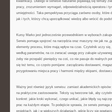
kwalifikacji. Dlatego w serwisie naturalnie pojawiają się tematy 
pracy, zrozumieniem wymagań, odpowiedzialnością operatora i ty
umiejętności. Taka perspektywa przyciąga zarówno osoby, które
jak i tych, którzy chcą uporządkować wiedzę albo wrócić do pods
Kursy Marko jest jednocześnie przewodnikiem w wyborach zakupo
Serwis pomaga spojrzeć na narzędzia oraz maszyny nie jak na „ga
elementy procesu, które mają wpływ na czas. Czytelnik uczy się,
według parametrów, na co zwracać uwagę przy zakupie używanego
żeby nie przepalić pieniędzy na coś, co nie pasuje do realnych p
się też temu, co często pomijane: zarządzaniu dostawami, maga
przygotowaniu miejsca pracy i harmonii między ekipami, dostawca
Ważny jest również język serwisu: zamiast akademickich opisów p
na praktyczne zastosowanie. Teksty są tworzone tak, aby czyteln
konkret: jakie kroki wykonać, czego unikać, jakie błędy są najcz
prac na każdym etapie. To podejście sprawia, że serwis pomaga
projektach, jak i w większych działaniach, gdzie liczy się powtarz