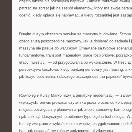
często tańsze niż późniejsza naprawa. Zamiast traktować awarię ja
patrzeć na sprzęt jak na zespół elementów, który ma swoje parame
ocenić, kiedy opłaca się naprawiać, a kiedy rozsądniej jest zastą
Drugim dużym obszarem serwisu są maszyny budowlane. Strona
czego służą poszczególne maszyny, jak je dobierać do zadania i j
maszyna nie pasuje do warunków. Omawiane są typowe scenariusz
fundamentowe, transport materiałów, prace rozbiórkowe, porządko
etapy inwestycji — od przygotowania po wykończenie. W treściach
perspektywa kosztowa: kiedy bardziej sensowny jest leasing, a k
jak liczyć opóźnienia, i dlaczego oszczędność „na papierze” bywa
Równolegle Kursy Marko rozwija tematykę modernizacji — zarówno
większych. Serwis prowadzi czytelnika przez proces od koncepcji
miejsca poświęca się planowaniu: jak zrobić sensowny harmonogr
i jak uniknąć klasycznych problemów typu błędna technologia. W a
tematy związane z wykończeniem wnętrz, przygotowaniem podłoż
tym, jak osiągnąć trwałość w codziennym użytkowaniu.