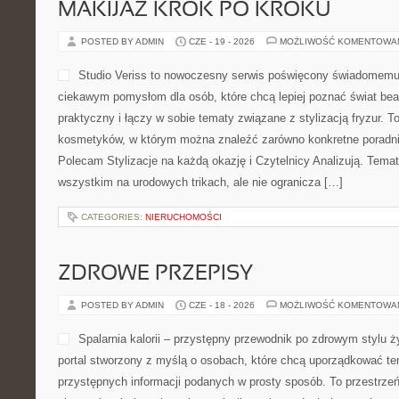
MAKIJAŻ KROK PO KROKU
POSTED BY ADMIN
CZE - 19 - 2026
MOŻLIWOŚĆ KOMENTOWA
Studio Veriss to nowoczesny serwis poświęcony świadomemu
ciekawym pomysłom dla osób, które chcą lepiej poznać świat bea
praktyczny i łączy w sobie tematy związane z stylizacją fryzur. T
kosmetyków, w którym można znaleźć zarówno konkretne poradniki
Polecam Stylizacje na każdą okazję i Czytelnicy Analizują. Temat
wszystkim na urodowych trikach, ale nie ogranicza […]
CATEGORIES:
NIERUCHOMOŚCI
ZDROWE PRZEPISY
POSTED BY ADMIN
CZE - 18 - 2026
MOŻLIWOŚĆ KOMENTOWA
Spalarnia kalorii – przystępny przewodnik po zdrowym stylu życ
portal stworzony z myślą o osobach, które chcą uporządkować tem
przystępnych informacji podanych w prosty sposób. To przestrzeń 