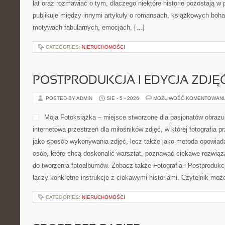
lat oraz rozmawiać o tym, dlaczego niektóre historie pozostają w 
publikuje między innymi artykuły o romansach, książkowych boha
motywach fabularnych, emocjach, […]
CATEGORIES:
NIERUCHOMOŚCI
POSTPRODUKCJA I EDYCJA ZDJĘ
POSTED BY ADMIN
SIE - 5 - 2026
MOŻLIWOŚĆ KOMENTOWAN
Moja Fotoksiążka – miejsce stworzone dla pasjonatów obrazu
internetowa przestrzeń dla miłośników zdjęć, w której fotografia pr
jako sposób wykonywania zdjęć, lecz także jako metoda opowiadani
osób, które chcą doskonalić warsztat, poznawać ciekawe rozwiąza
do tworzenia fotoalbumów. Zobacz także Fotografia i Postprodukcj
łączy konkretne instrukcje z ciekawymi historiami. Czytelnik mo
CATEGORIES:
NIERUCHOMOŚCI