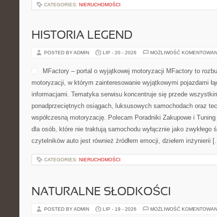
CATEGORIES:
NIERUCHOMOŚCI
HISTORIA LEGEND
POSTED BY ADMIN
LIP - 20 - 2026
MOŻLIWOŚĆ KOMENTOWAN
MFactory – portal o wyjątkowej motoryzacji MFactory to roz
motoryzacji, w którym zainteresowanie wyjątkowymi pojazdami łą
informacjami. Tematyka serwisu koncentruje się przede wszystki
ponadprzeciętnych osiągach, luksusowych samochodach oraz tec
współczesną motoryzację. Polecam Poradniki Zakupowe i Tuning i
dla osób, które nie traktują samochodu wyłącznie jako zwykłego ś
czytelników auto jest również źródłem emocji, dziełem inżynierii 
CATEGORIES:
NIERUCHOMOŚCI
NATURALNE SŁODKOŚCI
POSTED BY ADMIN
LIP - 19 - 2026
MOŻLIWOŚĆ KOMENTOWAN