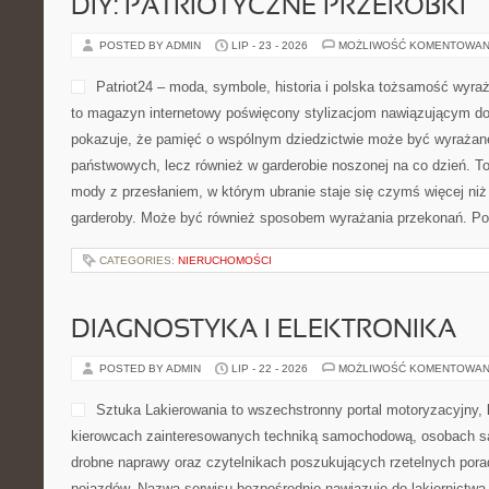
DIY: PATRIOTYCZNE PRZERÓBKI
POSTED BY ADMIN
LIP - 23 - 2026
MOŻLIWOŚĆ KOMENTOWAN
Patriot24 – moda, symbole, historia i polska tożsamość wyraż
to magazyn internetowy poświęcony stylizacjom nawiązującym do
pokazuje, że pamięć o wspólnym dziedzictwie może być wyrażane
państwowych, lecz również w garderobie noszonej na co dzień. To
mody z przesłaniem, w którym ubranie staje się czymś więcej ni
garderoby. Może być również sposobem wyrażania przekonań. P
CATEGORIES:
NIERUCHOMOŚCI
DIAGNOSTYKA I ELEKTRONIKA
POSTED BY ADMIN
LIP - 22 - 2026
MOŻLIWOŚĆ KOMENTOWAN
Sztuka Lakierowania to wszechstronny portal motoryzacyjny, 
kierowcach zainteresowanych techniką samochodową, osobach s
drobne naprawy oraz czytelnikach poszukujących rzetelnych porad
pojazdów. Nazwa serwisu bezpośrednio nawiązuje do lakiernictw