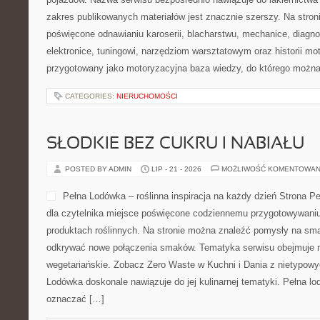
zakres publikowanych materiałów jest znacznie szerszy. Na stron
poświęcone odnawianiu karoserii, blacharstwu, mechanice, diagn
elektronice, tuningowi, narzędziom warsztatowym oraz historii mot
przygotowany jako motoryzacyjna baza wiedzy, do którego możn
CATEGORIES:
NIERUCHOMOŚCI
SŁODKIE BEZ CUKRU I NABIAŁU
POSTED BY ADMIN
LIP - 21 - 2026
MOŻLIWOŚĆ KOMENTOWAN
Pełna Lodówka – roślinna inspiracja na każdy dzień Strona P
dla czytelnika miejsce poświęcone codziennemu przygotowywaniu
produktach roślinnych. Na stronie można znaleźć pomysły na sm
odkrywać nowe połączenia smaków. Tematyka serwisu obejmuje 
wegetariańskie. Zobacz Zero Waste w Kuchni i Dania z nietypowyc
Lodówka doskonale nawiązuje do jej kulinarnej tematyki. Pełna l
oznaczać […]