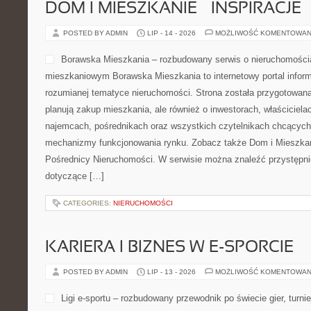
DOM I MIESZKANIE – INSPIRACJE
POSTED BY ADMIN
LIP - 14 - 2026
MOŻLIWOŚĆ KOMENTOWAN
Borawska Mieszkania – rozbudowany serwis o nieruchomościa
mieszkaniowym Borawska Mieszkania to internetowy portal infor
rozumianej tematyce nieruchomości. Strona została przygotowana
planują zakup mieszkania, ale również o inwestorach, właściciela
najemcach, pośrednikach oraz wszystkich czytelnikach chcących 
mechanizmy funkcjonowania rynku. Zobacz także Dom i Mieszkanie
Pośrednicy Nieruchomości. W serwisie można znaleźć przystępni
dotyczące […]
CATEGORIES:
NIERUCHOMOŚCI
KARIERA I BIZNES W E-SPORCIE
POSTED BY ADMIN
LIP - 13 - 2026
MOŻLIWOŚĆ KOMENTOWAN
Ligi e-sportu – rozbudowany przewodnik po świecie gier, turniej