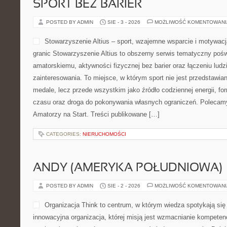
SPORT BEZ BARIER
POSTED BY ADMIN
SIE - 3 - 2026
MOŻLIWOŚĆ KOMENTOWAN
Stowarzyszenie Altius – sport, wzajemne wsparcie i motywac
granic Stowarzyszenie Altius to obszerny serwis tematyczny poś
amatorskiemu, aktywności fizycznej bez barier oraz łączeniu lud
zainteresowania. To miejsce, w którym sport nie jest przedstawia
medale, lecz przede wszystkim jako źródło codziennej energii, f
czasu oraz droga do pokonywania własnych ograniczeń. Polecam
Amatorzy na Start. Treści publikowane […]
CATEGORIES:
NIERUCHOMOŚCI
ANDY (AMERYKA POŁUDNIOWA)
POSTED BY ADMIN
SIE - 2 - 2026
MOŻLIWOŚĆ KOMENTOWAN
Organizacja Think to centrum, w którym wiedza spotykają się 
innowacyjna organizacja, której misją jest wzmacnianie kompeten