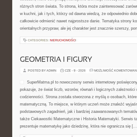
różnych stron świata. To strona, która może zainteresować zaró
w kuchni, jak i tych, którzy od dawna wiedzą, że odpowiednio dob
całkowicie odmienić nawet najprostsze danie. Tematyka strony ko
orientalnych przypraw, ale jej charakter jest znacznie szerszy, p
CATEGORIES:
NIERUCHOMOŚCI
GEOMETRIA I FIGURY
POSTED BY ADMIN
CZE - 9 - 2026
MOŻLIWOŚĆ KOMENTOWAN
SuperMatma.pl to nowoczesny serwis internetowy poświęcon
pokazuje, że świat liczb, wzorów, równań i logicznych zależności
codzienności. Strona została stworzona z myślą o osobach, któr
matematyczną. To miejsce, w którym uczeń może znaleźć wyjaśn
podstawowych zagadnień, jak i bardziej zaawansowanych temat
także Ciekawostki Matematyczne i Historia Matematyki. Serwis t
prezentuje matematykę jako dziedzinę, która nie ogranicza się […