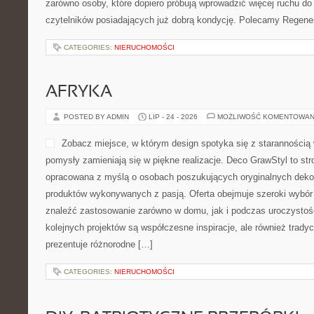
zarówno osoby, które dopiero próbują wprowadzić więcej ruchu do 
czytelników posiadających już dobrą kondycję. Polecamy Regener
CATEGORIES:
NIERUCHOMOŚCI
AFRYKA
POSTED BY ADMIN
LIP - 24 - 2026
MOŻLIWOŚĆ KOMENTOWAN
Zobacz miejsce, w którym design spotyka się z starannością
pomysły zamieniają się w piękne realizacje. Deco GrawStyl to stro
opracowana z myślą o osobach poszukujących oryginalnych dekora
produktów wykonywanych z pasją. Oferta obejmuje szeroki wybór
znaleźć zastosowanie zarówno w domu, jak i podczas uroczystości
kolejnych projektów są współczesne inspiracje, ale również trady
prezentuje różnorodne […]
CATEGORIES:
NIERUCHOMOŚCI