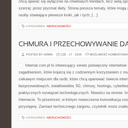
chcą opierać się wyłącznie na chwilowych trendach, lecz wolą spo
szerzej: przez pryzmat diety. Strona porusza tematy, które mogą
osoby stawiające pierwsze kroki, jak i tych, […]
CATEGORIES:
NIERUCHOMOŚCI
CHMURA I PRZECHOWYWANIE D
POSTED BY ADMIN
CZE - 17 - 2026
MOŻLIWOŚĆ KOMENTOWA
Internat.com.pl to interesujący serwis poświęcony internetow
zagadnieniom, które kojarzą się z codziennym korzystaniem z ro
ciekawym miejscem dla osób, które chcą opanować świecie intern
bezprzewodowych, światłowodów, 5G, chmury, hostingu, cyberbe
praktycznych rozwiązań technologicznych. Nowości na stronie: Int
Internecie. To przestrzeń, w którym nowoczesna komunikacja zo
przystępny. Zamiast technicznego żargonu, czytelnik może znaleź
CATEGORIES:
NIERUCHOMOŚCI