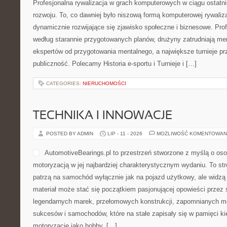
Profesjonalna rywalizacja w grach komputerowych w ciągu ostatni
rozwoju. To, co dawniej było niszową formą komputerowej rywaliza
dynamicznie rozwijające się zjawisko społeczne i biznesowe. Prof
według starannie przygotowanych planów, drużyny zatrudniają me
ekspertów od przygotowania mentalnego, a największe turnieje p
publiczność. Polecamy Historia e-sportu i Turnieje i […]
CATEGORIES:
NIERUCHOMOŚCI
TECHNIKA I INNOWACJE
POSTED BY ADMIN
LIP - 11 - 2026
MOŻLIWOŚĆ KOMENTOWAN
AutomotiveBearings.pl to przestrzeń stworzone z myślą o oso
motoryzacją w jej najbardziej charakterystycznym wydaniu. To stro
patrzą na samochód wyłącznie jak na pojazd użytkowy, ale widz
materiał może stać się początkiem pasjonującej opowieści przez 
legendarnych marek, przełomowych konstrukcji, zapomnianych m
sukcesów i samochodów, które na stałe zapisały się w pamięci ki
motoryzację jako hobby, […]