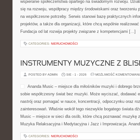
wspieranie społeczeństwa opartego na świadomym rozwoju. Działa
się na rozwoju, współpracy między środowiskami oraz tworzeniu 
na współczesne potrzeby. Serwis stanowi bazę praktycznych info
projektów, a także dla organizacji, które chcą wspólnie realizowa
Fundacja od lat rozwija projekty związane z kompetencjami […]
CATEGORIES:
NIERUCHOMOŚCI
INSTRUMENTY MUZYCZNE Z BLI
POSTED BY ADMIN
SIE - 1 - 2026
MOŻLIWOŚĆ KOMENTOWAN
Ananda Music – miejsce dla miłośników muzyki i dobrego brz
sobie współczesny świat bez muzyki. Może wyciszać, dodawać en
nastrój oraz pomagać w nauce, koncentracji, odpoczynku oraz ro
zainteresowań. Właśnie wokół tego niezwykle bogatego świata d
Music – miejsce w sieci dla osób, które chcą poznawać muzykę 
Muzyka Relaksacyjna i Medytacyjna i Jazz i Improwizacja. Anand
CATEGORIES:
NIERUCHOMOŚCI