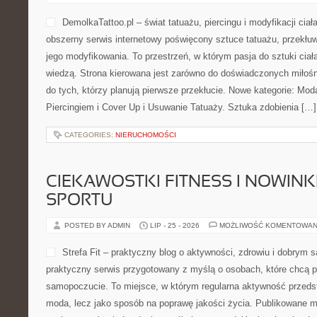
DemolkaTattoo.pl – świat tatuażu, piercingu i modyfikacji ciał
obszerny serwis internetowy poświęcony sztuce tatuażu, przekłu
jego modyfikowania. To przestrzeń, w którym pasja do sztuki ciał
wiedzą. Strona kierowana jest zarówno do doświadczonych miłośnik
do tych, którzy planują pierwsze przekłucie. Nowe kategorie: Mod
Piercingiem i Cover Up i Usuwanie Tatuaży. Sztuka zdobienia […]
CATEGORIES:
NIERUCHOMOŚCI
CIEKAWOSTKI FITNESS I NOWINK
SPORTU
POSTED BY ADMIN
LIP - 25 - 2026
MOŻLIWOŚĆ KOMENTOWAN
Strefa Fit – praktyczny blog o aktywności, zdrowiu i dobrym 
praktyczny serwis przygotowany z myślą o osobach, które chcą 
samopoczucie. To miejsce, w którym regularna aktywność przedst
moda, lecz jako sposób na poprawę jakości życia. Publikowane m