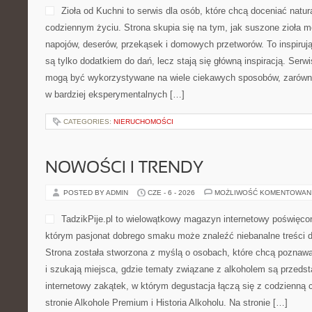
Zioła od Kuchni to serwis dla osób, które chcą doceniać natu
codziennym życiu. Strona skupia się na tym, jak suszone zioła m
napojów, deserów, przekąsek i domowych przetworów. To inspirują
są tylko dodatkiem do dań, lecz stają się główną inspiracją. Serw
mogą być wykorzystywane na wiele ciekawych sposobów, zarówno 
w bardziej eksperymentalnych […]
CATEGORIES:
NIERUCHOMOŚCI
NOWOŚCI I TRENDY
POSTED BY ADMIN
CZE - 6 - 2026
MOŻLIWOŚĆ KOMENTOWAN
TadzikPije.pl to wielowątkowy magazyn internetowy poświęco
którym pasjonat dobrego smaku może znaleźć niebanalne treści d
Strona została stworzona z myślą o osobach, które chcą poznawać
i szukają miejsca, gdzie tematy związane z alkoholem są przeds
internetowy zakątek, w którym degustacja łączą się z codzienną
stronie Alkohole Premium i Historia Alkoholu. Na stronie […]