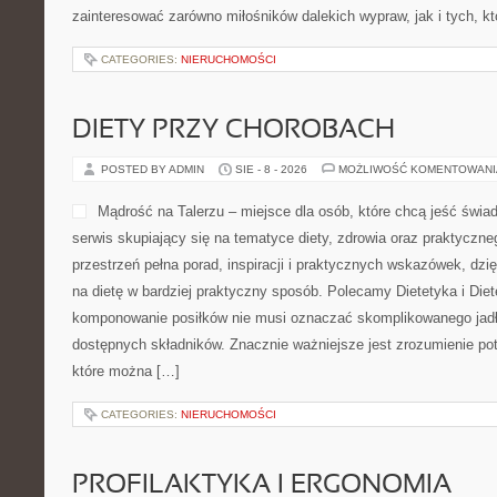
zainteresować zarówno miłośników dalekich wypraw, jak i tych, k
CATEGORIES:
NIERUCHOMOŚCI
DIETY PRZY CHOROBACH
POSTED BY ADMIN
SIE - 8 - 2026
MOŻLIWOŚĆ KOMENTOWAN
Mądrość na Talerzu – miejsce dla osób, które chcą jeść świa
serwis skupiający się na tematyce diety, zdrowia oraz praktyczne
przestrzeń pełna porad, inspiracji i praktycznych wskazówek, dz
na dietę w bardziej praktyczny sposób. Polecamy Dietetyka i Di
komponowanie posiłków nie musi oznaczać skomplikowanego jadł
dostępnych składników. Znacznie ważniejsze jest zrozumienie po
które można […]
CATEGORIES:
NIERUCHOMOŚCI
PROFILAKTYKA I ERGONOMIA