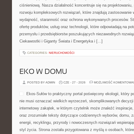
ciśnieniową. Nasza działalność koncentruje się na projektowaniu, 
rozwoju kompleksowych rozwiązań, które znajdują zastosowanie w
wydajność, staranność oraz ochrona wykonywanych procesów. St
ofertę produktów, usług oraz technologii, które odpowiadają na 
przemysłu i przedsiębiorstw poszukujących niezawodnych rozwi
Ciekawostki i Giganty Świata i Energetyka i […]
CATEGORIES:
NIERUCHOMOŚCI
EKO W DOMU
POSTED BY ADMIN
CZE - 27 - 2026
MOŻLIWOŚĆ KOMENTOWA
Ekos-Sułów to praktyczny portal poświęcony ekologii, który p
nie musi oznaczać wielkich wyrzeczeń, skomplikowanych decyzji
internetowy zakątek, w którym czytelnik może znaleźć inspiracje
oraz zrozumiałe teksty dotyczące codziennych wyborów, domu, z
energii, recyklingu, przyrody i nowoczesnych rozwiązań wspieraj
styl życia. Strona została przygotowana z myślą o osobach, które