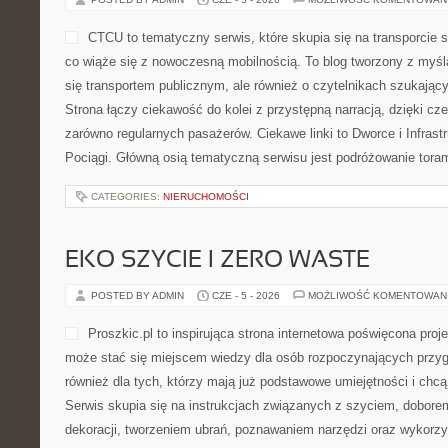
CTCU to tematyczny serwis, które skupia się na transporcie
co wiąże się z nowoczesną mobilnością. To blog tworzony z myślą
się transportem publicznym, ale również o czytelnikach szukający
Strona łączy ciekawość do kolei z przystępną narracją, dzięki 
zarówno regularnych pasażerów. Ciekawe linki to Dworce i Infrast
Pociągi. Główną osią tematyczną serwisu jest podróżowanie toram
CATEGORIES:
NIERUCHOMOŚCI
EKO SZYCIE I ZERO WASTE
POSTED BY ADMIN
CZE - 5 - 2026
MOŻLIWOŚĆ KOMENTOWAN
Proszkic.pl to inspirująca strona internetowa poświęcona proj
może stać się miejscem wiedzy dla osób rozpoczynających przygod
również dla tych, którzy mają już podstawowe umiejętności i ch
Serwis skupia się na instrukcjach związanych z szyciem, dobor
dekoracji, tworzeniem ubrań, poznawaniem narzędzi oraz wykorz