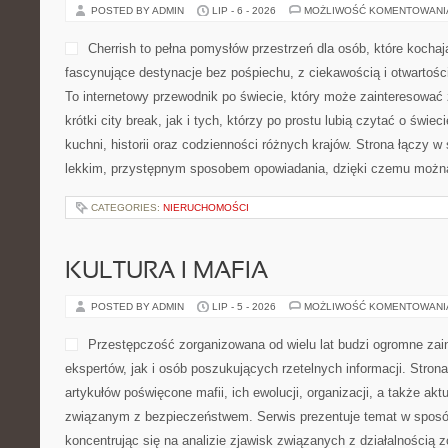
POSTED BY ADMIN
LIP - 6 - 2026
MOŻLIWOŚĆ KOMENTOWAN
Cherrish to pełna pomysłów przestrzeń dla osób, które kocha
fascynujące destynacje bez pośpiechu, z ciekawością i otwartoś
To internetowy przewodnik po świecie, który może zainteresować
krótki city break, jak i tych, którzy po prostu lubią czytać o świeci
kuchni, historii oraz codzienności różnych krajów. Strona łączy w
lekkim, przystępnym sposobem opowiadania, dzięki czemu możn
CATEGORIES:
NIERUCHOMOŚCI
KULTURA I MAFIA
POSTED BY ADMIN
LIP - 5 - 2026
MOŻLIWOŚĆ KOMENTOWAN
Przestępczość zorganizowana od wielu lat budzi ogromne zai
ekspertów, jak i osób poszukujących rzetelnych informacji. Stro
artykułów poświęcone mafii, ich ewolucji, organizacji, a także a
związanym z bezpieczeństwem. Serwis prezentuje temat w sposó
koncentrując się na analizie zjawisk związanych z działalnością