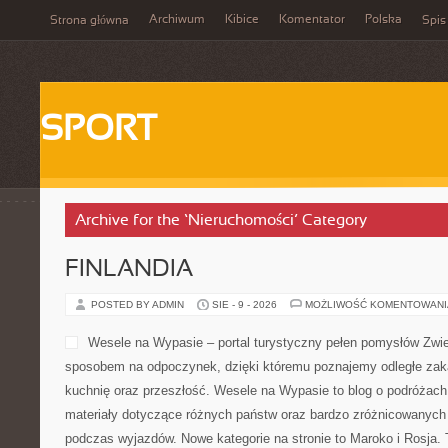
Archiwum
Kibice
Komentator
Polska
Strona główna
Spis
SPORT
Archive for the ‘Nieruchomości’ Category
FINLANDIA
POSTED BY ADMIN
SIE - 9 - 2026
MOŻLIWOŚĆ KOMENTOWAN
Wesele na Wypasie – portal turystyczny pełen pomysłów Zwi
sposobem na odpoczynek, dzięki któremu poznajemy odległe zakątk
kuchnię oraz przeszłość. Wesele na Wypasie to blog o podróżac
materiały dotyczące różnych państw oraz bardzo zróżnicowanyc
podczas wyjazdów. Nowe kategorie na stronie to Maroko i Rosja. 