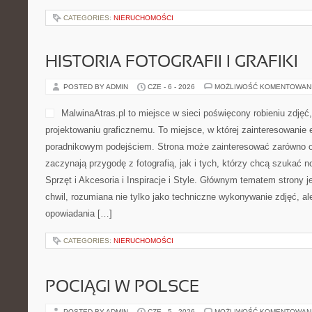
CATEGORIES:
NIERUCHOMOŚCI
HISTORIA FOTOGRAFII I GRAFIKI
POSTED BY ADMIN
CZE - 6 - 2026
MOŻLIWOŚĆ KOMENTOWAN
MalwinaAtras.pl to miejsce w sieci poświęcony robieniu zdjęć,
projektowaniu graficznemu. To miejsce, w której zainteresowanie 
poradnikowym podejściem. Strona może zainteresować zarówno os
zaczynają przygodę z fotografią, jak i tych, którzy chcą szukać no
Sprzęt i Akcesoria i Inspiracje i Style. Głównym tematem strony 
chwil, rozumiana nie tylko jako techniczne wykonywanie zdjęć, al
opowiadania […]
CATEGORIES:
NIERUCHOMOŚCI
POCIĄGI W POLSCE
POSTED BY ADMIN
CZE - 5 - 2026
MOŻLIWOŚĆ KOMENTOWAN