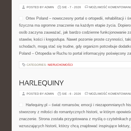
POSTED BY ADMIN
SIE - 7 - 2026
MOŻLIWOŚĆ KOMENTOWAN
Ortex Poland – nowoczesny portal o ortopedii, rehabilitacji 
fizyczna ma ogromne znaczenie na każdym etapie życia. Dopiero g
osób zaczyna zauważać, jak bardzo codzienne funkcjonowanie za
stawów, kości i kręgosłupa. Nawet pozornie proste czynności, tak
schodach, mogą stać się trudne, gdy organizm potrzebuje dodatk
Poland – Ortopedia w Ruchu to portal informacyjny poświęcony z
CATEGORIES:
NIERUCHOMOŚCI
HARLEQUINY
POSTED BY ADMIN
SIE - 6 - 2026
MOŻLIWOŚĆ KOMENTOWAN
Harlequiny.pl – świat romansów, emocji i niezapomnianych histo
stworzony z miłości do romantycznych historii, w którym opowieś
znaczenie. Strona została przygotowana z myślą o czytelnikach
wzruszających historii, którzy chcą znajdować inspirujące lektur