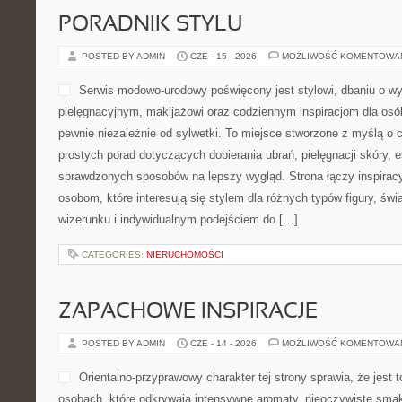
PORADNIK STYLU
POSTED BY ADMIN
CZE - 15 - 2026
MOŻLIWOŚĆ KOMENTOWA
Serwis modowo-urodowy poświęcony jest stylowi, dbaniu o wy
pielęgnacyjnym, makijażowi oraz codziennym inspiracjom dla osó
pewnie niezależnie od sylwetki. To miejsce stworzone z myślą o c
prostych porad dotyczących dobierania ubrań, pielęgnacji skóry, e
sprawdzonych sposobów na lepszy wygląd. Strona łączy inspiracy
osobom, które interesują się stylem dla różnych typów figury, 
wizerunku i indywidualnym podejściem do […]
CATEGORIES:
NIERUCHOMOŚCI
ZAPACHOWE INSPIRACJE
POSTED BY ADMIN
CZE - 14 - 2026
MOŻLIWOŚĆ KOMENTOWA
Orientalno-przyprawowy charakter tej strony sprawia, że jest 
osobach, które odkrywają intensywne aromaty, nieoczywiste smaki 