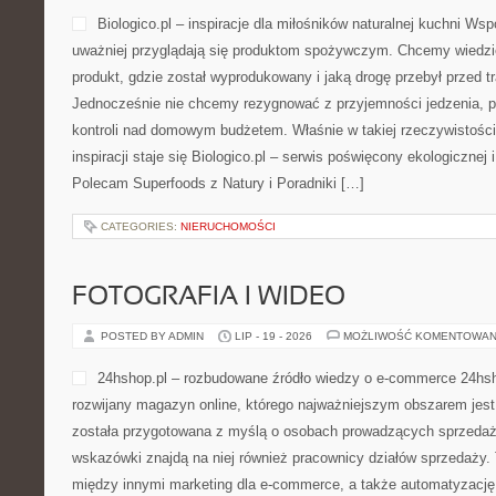
Biologico.pl – inspiracje dla miłośników naturalnej kuchni W
uważniej przyglądają się produktom spożywczym. Chcemy wiedzi
produkt, gdzie został wyprodukowany i jaką drogę przebył przed t
Jednocześnie nie chcemy rezygnować z przyjemności jedzenia, pr
kontroli nad domowym budżetem. Właśnie w takiej rzeczywistośc
inspiracji staje się Biologico.pl – serwis poświęcony ekologicznej 
Polecam Superfoods z Natury i Poradniki […]
CATEGORIES:
NIERUCHOMOŚCI
FOTOGRAFIA I WIDEO
POSTED BY ADMIN
LIP - 19 - 2026
MOŻLIWOŚĆ KOMENTOWAN
24hshop.pl – rozbudowane źródło wiedzy o e-commerce 24hsh
rozwijany magazyn online, którego najważniejszym obszarem jes
została przygotowana z myślą o osobach prowadzących sprzedaż 
wskazówki znajdą na niej również pracownicy działów sprzedaży.
między innymi marketing dla e-commerce, a także automatyzację 