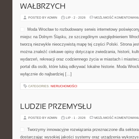
WAŁBRZYCH
POSTED BY ADMIN
LIP - 2 - 2026
MOŻLIWOŚĆ KOMENTOWAN
Moda Wrocław to rozbudowany serwis internetowy poświęcon
miejsc na Dolnym Śląsku, ze szczególnym uwzględnieniem Wrocła
tworzą niezwykle nieoczywistą mapę tej części Polski. Strona jes
można znaleźć ciekawe opisy dotyczące zwiedzania, historii, kultu
wydarzeń, rekreacji oraz codziennego życia w miastach i miaste
portal dla osób, które lubią odkrywać lokalne historie. Moda Wrocł
wyłącznie do najbardziej […]
CATEGORIES:
NIERUCHOMOŚCI
LUDZIE PRZEMYSŁU
POSTED BY ADMIN
LIP - 1 - 2026
MOŻLIWOŚĆ KOMENTOWAN
Tworzymy innowacyjne rozwiązania przeznaczone dla sektor
dostarczając wysokiej jakości systemy oraz urządzenia wykorzys