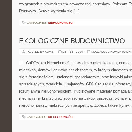
związanych z prowadzeniem nowoczesnej sprzedaży. Polecam Fot
Rozrywka. Serwis wyróżnia się […]
CATEGORIES:
NIERUCHOMOŚCI
EKOLOGICZNE BUDOWNICTWO
POSTED BY ADMIN
LIP - 15 - 2026
MOŻLIWOŚĆ KOMENTOWAN
GaDOMska Nieruchomości – wiedza o mieszkaniach, domach 
mieszkań, domów i gruntów jest obszarem, w którym długotermin
się z formalnościami, zmianami gospodarczymi oraz indywidualn
sprzedających, właścicieli i najemców. GDNK to serwis informac
rozumianym nieruchomościom. Publikowane materiały pomagają 
mechanizmy branży oraz spojrzeć na zakup, sprzedaż, wynajem, 
nieruchomości z wielu różnych perspektyw. Zobacz także Rynek 
CATEGORIES:
NIERUCHOMOŚCI