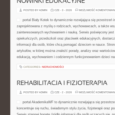
NOWINKI EDUKACYJNE
POSTED BY ADMIN
CZE - 3 - 2026
MOŻLIWOŚĆ KOMENTOWAN
portal Biały Kotek to dynamicznie rozwijająca się przestrzeń i
zaprojektowana z myślą o rodzicach, wychowawcach, a także ws
zainteresowanych wychowaniem i nauką. Serwis poświęcony jest
opiekuńczych, przedszkoli oraz placówek edukacyjnych, dostarc
informacji dla osób, które chcą pomagać dzieciom w nauce. Stro
artykułów, w której można znaleźć porady, analizy oraz wartościo
edukacją, wychowaniem i codziennym funkcjonowaniem dzieci na
CATEGORIES:
NIERUCHOMOŚCI
REHABILITACJA I FIZJOTERAPIA
POSTED BY ADMIN
CZE - 2 - 2026
MOŻLIWOŚĆ KOMENTOWAN
portal AkademikaWF to dynamicznie rozwijająca się przestrzeń
koncentruje się ruchu, świadomym stylu życia, fizjoterapii oraz p
Serwis stanowi bogate źródło informacji dla osób uczących się, 