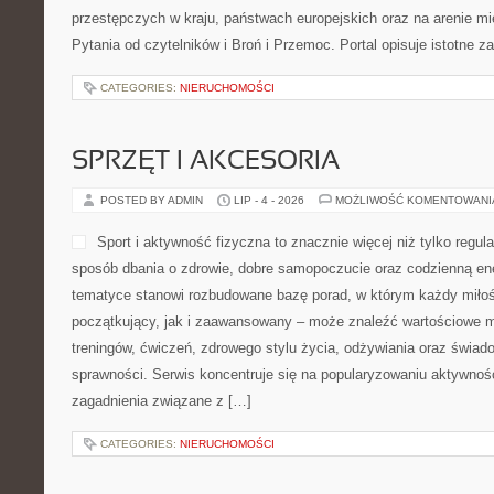
przestępczych w kraju, państwach europejskich oraz na arenie 
Pytania od czytelników i Broń i Przemoc. Portal opisuje istotne z
CATEGORIES:
NIERUCHOMOŚCI
SPRZĘT I AKCESORIA
POSTED BY ADMIN
LIP - 4 - 2026
MOŻLIWOŚĆ KOMENTOWAN
Sport i aktywność fizyczna to znacznie więcej niż tylko regula
sposób dbania o zdrowie, dobre samopoczucie oraz codzienną ene
tematyce stanowi rozbudowane bazę porad, w którym każdy miłoś
początkujący, jak i zaawansowany – może znaleźć wartościowe m
treningów, ćwiczeń, zdrowego stylu życia, odżywiania oraz świad
sprawności. Serwis koncentruje się na popularyzowaniu aktywnośc
zagadnienia związane z […]
CATEGORIES:
NIERUCHOMOŚCI