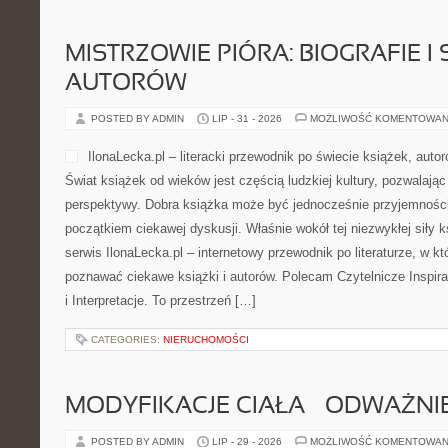
MISTRZOWIE PIÓRA: BIOGRAFIE I
AUTORÓW
POSTED BY ADMIN
LIP - 31 - 2026
MOŻLIWOŚĆ KOMENTOWAN
IlonaLecka.pl – literacki przewodnik po świecie książek, autoró
Świat książek od wieków jest częścią ludzkiej kultury, pozwalaj
perspektywy. Dobra książka może być jednocześnie przyjemności
początkiem ciekawej dyskusji. Właśnie wokół tej niezwykłej siły k
serwis IlonaLecka.pl – internetowy przewodnik po literaturze, w k
poznawać ciekawe książki i autorów. Polecam Czytelnicze Inspira
i Interpretacje. To przestrzeń […]
CATEGORIES:
NIERUCHOMOŚCI
MODYFIKACJE CIAŁA – ODWAŻNIE
POSTED BY ADMIN
LIP - 29 - 2026
MOŻLIWOŚĆ KOMENTOWAN