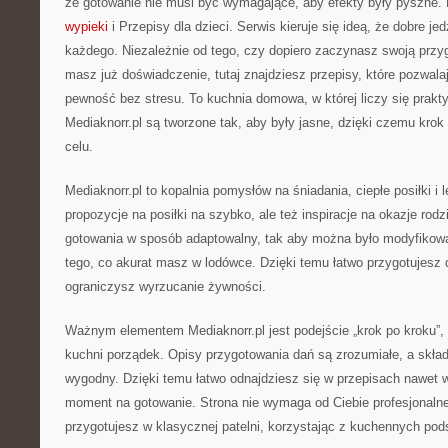
że gotowanie nie musi być wymagające, aby efekty były pyszne
wypieki
i Przepisy dla dzieci. Serwis kieruje się ideą, że dobre je
każdego. Niezależnie od tego, czy dopiero zaczynasz swoją prz
masz już doświadczenie, tutaj znajdziesz przepisy, które pozwal
pewność bez stresu. To kuchnia domowa, w której liczy się prakt
Mediaknorr.pl są tworzone tak, aby były jasne, dzięki czemu kro
celu.
Mediaknorr.pl to kopalnia pomysłów na śniadania, ciepłe posiłki i 
propozycje na posiłki na szybko, ale też inspiracje na okazje rod
gotowania w sposób adaptowalny, tak aby można było modyfikowa
tego, co akurat masz w lodówce. Dzięki temu łatwo przygotujesz 
ograniczysz wyrzucanie żywności.
Ważnym elementem Mediaknorr.pl jest podejście „krok po kroku”
kuchni porządek. Opisy przygotowania dań są zrozumiałe, a skła
wygodny. Dzięki temu łatwo odnajdziesz się w przepisach nawet 
moment na gotowanie. Strona nie wymaga od Ciebie profesjonalne
przygotujesz w klasycznej patelni, korzystając z kuchennych pod