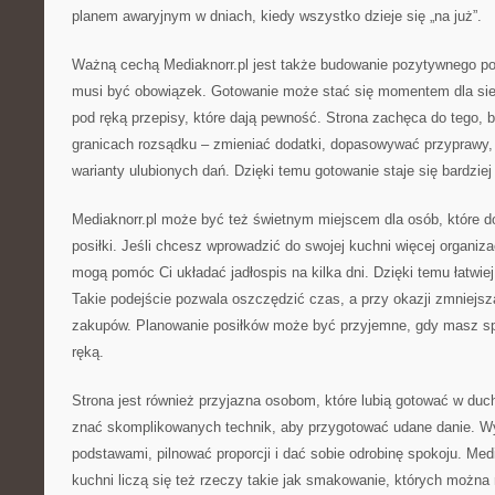
planem awaryjnym w dniach, kiedy wszystko dzieje się „na już”.
Ważną cechą Mediaknorr.pl jest także budowanie pozytywnego pod
musi być obowiązek. Gotowanie może stać się momentem dla sie
pod ręką przepisy, które dają pewność. Strona zachęca do tego,
granicach rozsądku – zmieniać dodatki, dopasowywać przyprawy,
warianty ulubionych dań. Dzięki temu gotowanie staje się bardziej
Mediaknorr.pl może być też świetnym miejscem dla osób, które d
posiłki. Jeśli chcesz wprowadzić do swojej kuchni więcej organizac
mogą pomóc Ci układać jadłospis na kilka dni. Dzięki temu łatwiej
Takie podejście pozwala oszczędzić czas, a przy okazji zmniejs
zakupów. Planowanie posiłków może być przyjemne, gdy masz s
ręką.
Strona jest również przyjazna osobom, które lubią gotować w duch
znać skomplikowanych technik, aby przygotować udane danie. Wy
podstawami, pilnować proporcji i dać sobie odrobinę spokoju. Med
kuchni liczą się też rzeczy takie jak smakowanie, których można