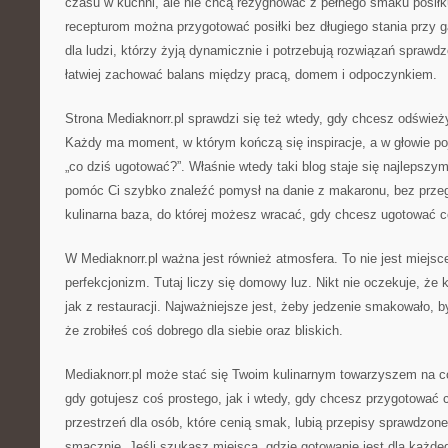
czasu w kuchni, ale nie chcą rezygnować z pełnego smaku posiłk
recepturom można przygotować posiłki bez długiego stania przy g
dla ludzi, którzy żyją dynamicznie i potrzebują rozwiązań sprawd
łatwiej zachować balans między pracą, domem i odpoczynkiem.
Strona Mediaknorr.pl sprawdzi się też wtedy, gdy chcesz odśwież
Każdy ma moment, w którym kończą się inspiracje, a w głowie poja
„co dziś ugotować?”. Właśnie wtedy taki blog staje się najlepsz
pomóc Ci szybko znaleźć pomysł na danie z makaronu, bez przegl
kulinarna baza, do której możesz wracać, gdy chcesz ugotować 
W Mediaknorr.pl ważna jest również atmosfera. To nie jest miejsc
perfekcjonizm. Tutaj liczy się domowy luz. Nikt nie oczekuje, że 
jak z restauracji. Najważniejsze jest, żeby jedzenie smakowało, b
że zrobiłeś coś dobrego dla siebie oraz bliskich.
Mediaknorr.pl może stać się Twoim kulinarnym towarzyszem na c
gdy gotujesz coś prostego, jak i wtedy, gdy chcesz przygotować 
przestrzeń dla osób, które cenią smak, lubią przepisy sprawdzone
smacznie. Jeśli szukasz miejsca, gdzie gotowanie jest dla każdeg