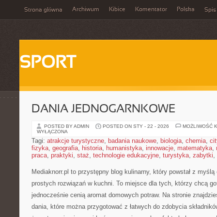
Archiwum
Kibice
Komentator
Polska
Strona główna
Spis
SPORT
DANIA JEDNOGARNKOWE
POSTED BY ADMIN
POSTED ON STY - 22 - 2026
MOŻLIWOŚĆ 
WYŁĄCZONA
Tagi:
atrakcje turystyczne
,
badania naukowe
,
biologia
,
chemia
,
ci
fizyka
,
geografia
,
historia
,
humanistyka
,
innowacje
,
matematyka
,
praca
,
praktyki
,
staż
,
technologie edukacyjne
,
turystyka
,
zabytki
,
Mediaknorr.pl to przystępny blog kulinarny, który powstał z myśl
prostych rozwiązań w kuchni. To miejsce dla tych, którzy chcą g
jednocześnie cenią aromat domowych potraw. Na stronie znajdzie
dania, które można przygotować z łatwych do zdobycia składników