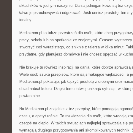
składników w jednym naczyniu. Dania jednogarnkowe są też częs
łatwo je przechowywać i odgrzewać. Jeśli cenisz prostotę, ten sty
idealny.
Mediaknorr.pl to także przestrzeń dla osób, które chcą przygoto
pracy, szkoły lub na spotkanie ze znajomymi. Czasem wystarczy 
stworzyć coś wyrazistego, co zniknie z talerza w kilka minut. Ta
przydatne, gdy planujesz domówkę i nie chcesz spędzać w kuchni
Nie brakuje tu również inspiracji na dania, które dobrze sprawdzają
Wiele osób szuka przepisów, które są smakujące większości, a j
Mediaknorr.pl pokazuje, jak łączyć prostotę z drobnymi urozmaic
obiad nabrał koloru. Dzięki temu łatwiej uniknąć sytuacji, w które
powtarzalne.
Na Mediaknorr.pl znajdziesz też przepisy, które pomagają ogarnąć
czasu, a apetyt rośnie. To rozwiązania dla osób, które wracają z
czegoś na ciepło. W takich sytuacjach najlepiej sprawdzają się po
wymagają długiego przygotowania ani skomplikowanych technik. 