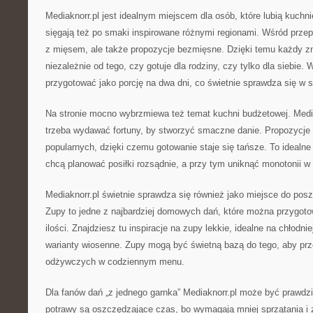
Mediaknorr.pl jest idealnym miejscem dla osób, które lubią kuchni
sięgają też po smaki inspirowane różnymi regionami. Wśród prze
z mięsem, ale także propozycje bezmięsne. Dzięki temu każdy zna
niezależnie od tego, czy gotuje dla rodziny, czy tylko dla siebie
przygotować jako porcję na dwa dni, co świetnie sprawdza się w s
Na stronie mocno wybrzmiewa też temat kuchni budżetowej. Media
trzeba wydawać fortuny, by stworzyć smaczne danie. Propozycje
popularnych, dzięki czemu gotowanie staje się tańsze. To idealne 
chcą planować posiłki rozsądnie, a przy tym uniknąć monotonii w
Mediaknorr.pl świetnie sprawdza się również jako miejsce do po
Zupy to jedne z najbardziej domowych dań, które można przygoto
ilości. Znajdziesz tu inspiracje na zupy lekkie, idealne na chłodnie
warianty wiosenne. Zupy mogą być świetną bazą do tego, aby prz
odżywczych w codziennym menu.
Dla fanów dań „z jednego garnka” Mediaknorr.pl może być prawdziw
potrawy są oszczędzające czas, bo wymagają mniej sprzątania i 