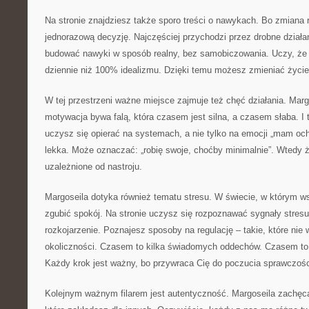
Na stronie znajdziesz także sporo treści o nawykach. Bo zmiana 
jednorazową decyzję. Najczęściej przychodzi przez drobne działan
budować nawyki w sposób realny, bez samobiczowania. Uczy, że l
dziennie niż 100% idealizmu. Dzięki temu możesz zmieniać życie 
W tej przestrzeni ważne miejsce zajmuje też chęć działania. Marg
motywacja bywa falą, która czasem jest silna, a czasem słaba. I 
uczysz się opierać na systemach, a nie tylko na emocji „mam oc
lekka. Może oznaczać: „robię swoje, choćby minimalnie”. Wtedy ż
uzależnione od nastroju.
Margoseila dotyka również tematu stresu. W świecie, w którym ws
zgubić spokój. Na stronie uczysz się rozpoznawać sygnały stresu:
rozkojarzenie. Poznajesz sposoby na regulację – takie, które ni
okoliczności. Czasem to kilka świadomych oddechów. Czasem to 
Każdy krok jest ważny, bo przywraca Cię do poczucia sprawczośc
Kolejnym ważnym filarem jest autentyczność. Margoseila zachęca,