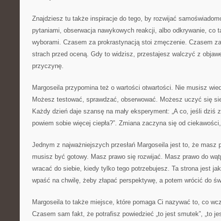
Znajdziesz tu także inspiracje do tego, by rozwijać samoświado
pytaniami, obserwacja nawykowych reakcji, albo odkrywanie, co t
wyborami. Czasem za prokrastynacją stoi zmęczenie. Czasem za
strach przed oceną. Gdy to widzisz, przestajesz walczyć z obja
przyczynę.
Margoseila przypomina też o wartości otwartości. Nie musisz wie
Możesz testować, sprawdzać, obserwować. Możesz uczyć się sieb
Każdy dzień daje szansę na mały eksperyment: „A co, jeśli dziś zr
powiem sobie więcej ciepła?”. Zmiana zaczyna się od ciekawości,
Jednym z najważniejszych przesłań Margoseila jest to, że masz 
musisz być gotowy. Masz prawo się rozwijać. Masz prawo do wąt
wracać do siebie, kiedy tylko tego potrzebujesz. Ta strona jest j
wpaść na chwilę, żeby złapać perspektywę, a potem wrócić do św
Margoseila to także miejsce, które pomaga Ci nazywać to, co wcz
Czasem sam fakt, że potrafisz powiedzieć „to jest smutek”, „to jest 