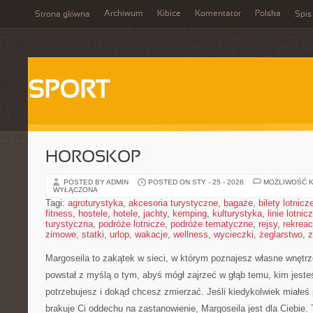
Archiwum
Kibice
Komentator
Polska
Strona główna
Spis
SPORT
HOROSKOP
POSTED BY ADMIN
POSTED ON STY - 25 - 2026
MOŻLIWOŚĆ 
WYŁĄCZONA
Tagi:
agroturystyka
,
akcesoria turystyczne
,
bagaże
,
bilety lotnicz
fitness
,
hostele
,
hotele
,
jachty
,
kemping
,
kulturystyka
,
linie lotnic
turystyczna
,
podróże lotnicze
,
podróże tematyczne
,
rejsy
,
rekreac
zimowe
,
statki
,
urlop
,
wakacje
,
wellness
,
wycieczki
,
żeglarstwo
,
z
Margoseila to zakątek w sieci, w którym poznajesz własne wnętrz
powstał z myślą o tym, abyś mógł zajrzeć w głąb temu, kim jeste
potrzebujesz i dokąd chcesz zmierzać. Jeśli kiedykolwiek miałeś 
brakuje Ci oddechu na zastanowienie, Margoseila jest dla Ciebie. T