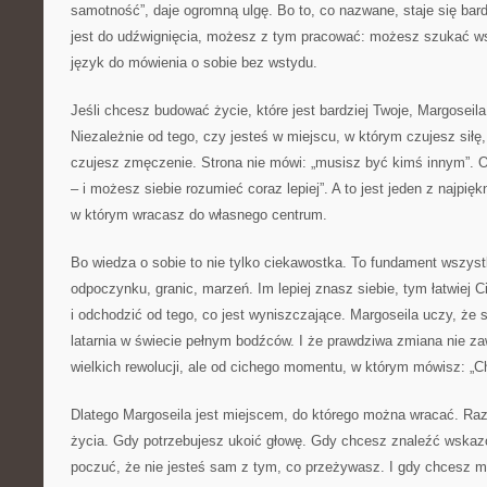
samotność”, daje ogromną ulgę. Bo to, co nazwane, staje się bar
jest do udźwignięcia, możesz z tym pracować: możesz szukać wsp
język do mówienia o sobie bez wstydu.
Jeśli chcesz budować życie, które jest bardziej Twoje, Margosei
Niezależnie od tego, czy jesteś w miejscu, w którym czujesz siłę
czujesz zmęczenie. Strona nie mówi: „musisz być kimś innym”.
– i możesz siebie rozumieć coraz lepiej”. A to jest jeden z najpię
w którym wracasz do własnego centrum.
Bo wiedza o sobie to nie tylko ciekawostka. To fundament wszystki
odpoczynku, granic, marzeń. Im lepiej znasz siebie, tym łatwiej Ci
i odchodzić od tego, co jest wyniszczające. Margoseila uczy, że 
latarnia w świecie pełnym bodźców. I że prawdziwa zmiana nie z
wielkich rewolucji, ale od cichego momentu, w którym mówisz: „C
Dlatego Margoseila jest miejscem, do którego można wracać. Ra
życia. Gdy potrzebujesz ukoić głowę. Gdy chcesz znaleźć wska
poczuć, że nie jesteś sam z tym, co przeżywasz. I gdy chcesz m