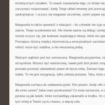
ezoterycznym rytuałem. To nawyk zauważania tego, co dzieje się
zaczynasz rozpoznawać, kiedy Twoje układ nerwowy jest przeciąż
spokojniejsze. I uczysz się reagować wcześniej, zanim pojawi się
Margoseila to także opowieść o relacjach – bo człowiek nie żyje w
ważne, Twoje oczekiwania też. Ale równie ważne są dialog i umie
stronie uczysz się, jak budować wspierające relacje, które nie op
Poznajesz różnicę między intymnością a emocjonalnym zaciskie
miłość może być stabilna, a nie nieustanną próbą.
Ważnym wątkiem jest też samoocena. Margoseila przypomina, że
od wyników. Możesz być wartościowy, nawet jeśli dziś jesteś zm
pozwala przestać udowadniać prawo do bycia sobą. Zamiast tego 
siebie. To nie jest rezygnacja, tylko zdrowa postawa. Taka, która 
Margoseila zachęca do zadawania pytań. Kim jestem, kiedy nikt n
dla mnie cenne? Jakie mam przekonania? Co mnie wzmacnia, a c
pytania są jak latarki, które rozświetlają zakamarki w środku. Im 
tym mniej w Twoim życiu chaosu, a więcej celu.