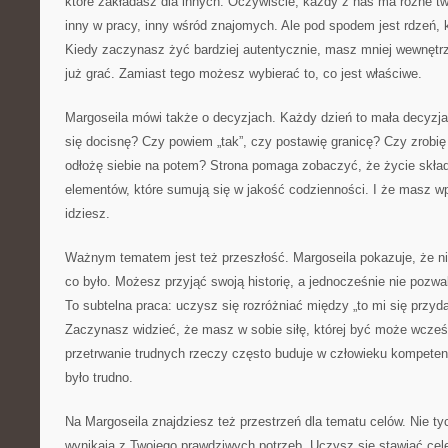
które zakładasz dla innych. Oczywiście, każdy z nas ma różne tw
inny w pracy, inny wśród znajomych. Ale pod spodem jest rdzeń, 
Kiedy zaczynasz żyć bardziej autentycznie, masz mniej wewnętr
już grać. Zamiast tego możesz wybierać to, co jest właściwe.
Margoseila mówi także o decyzjach. Każdy dzień to mała decyzj
się docisnę? Czy powiem „tak”, czy postawię granicę? Czy zrobię
odłożę siebie na potem? Strona pomaga zobaczyć, że życie skład
elementów, które sumują się w jakość codzienności. I że masz wp
idziesz.
Ważnym tematem jest też przeszłość. Margoseila pokazuje, że ni
co było. Możesz przyjąć swoją historię, a jednocześnie nie pozwa
To subtelna praca: uczysz się rozróżniać między „to mi się przydar
Zaczynasz widzieć, że masz w sobie siłę, której być może wcześ
przetrwanie trudnych rzeczy często buduje w człowieku kompetenc
było trudno.
Na Margoseila znajdziesz też przestrzeń dla tematu celów. Nie tyc
wynikają z Twojego prawdziwych potrzeb. Uczysz się stawiać cele