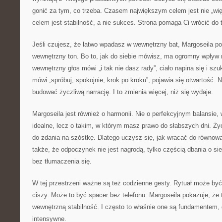
gonić za tym, co trzeba. Czasem największym celem jest nie „wię
celem jest stabilność, a nie sukces. Strona pomaga Ci wrócić do 
Jeśli czujesz, że łatwo wpadasz w wewnętrzny bat, Margoseila po
wewnętrzny ton. Bo to, jak do siebie mówisz, ma ogromny wpływ
wewnętrzny głos mówi „i tak nie dasz rady”, ciało napina się i szu
mówi „spróbuj, spokojnie, krok po kroku”, pojawia się otwartość. 
budować życzliwą narrację. I to zmienia więcej, niż się wydaje.
Margoseila jest również o harmonii. Nie o perfekcyjnym balansie,
idealne, lecz o takim, w którym masz prawo do słabszych dni. Życ
do zdania na szóstkę. Dlatego uczysz się, jak wracać do równowa
także, że odpoczynek nie jest nagrodą, tylko częścią dbania o s
bez tłumaczenia się.
W tej przestrzeni ważne są też codzienne gesty. Rytuał może być 
ciszy. Może to być spacer bez telefonu. Margoseila pokazuje, że 
wewnętrzną stabilność. I często to właśnie one są fundamentem, g
intensywne.