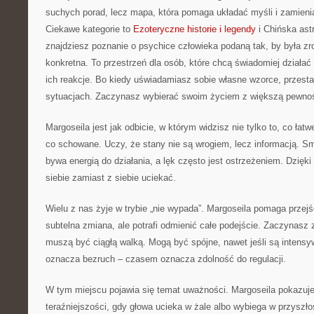
suchych porad, lecz mapa, która pomaga układać myśli i zamien
Ciekawe kategorie to
Ezoteryczne historie i legendy
i Chińska ast
znajdziesz poznanie o psychice człowieka podaną tak, by była zr
konkretna. To przestrzeń dla osób, które chcą świadomiej działać 
ich reakcje. Bo kiedy uświadamiasz sobie własne wzorce, przest
sytuacjach. Zaczynasz wybierać swoim życiem z większą pewnoś
Margoseila jest jak odbicie, w którym widzisz nie tylko to, co łatw
co schowane. Uczy, że stany nie są wrogiem, lecz informacją. 
bywa energią do działania, a lęk często jest ostrzeżeniem. Dzięk
siebie zamiast z siebie uciekać.
Wielu z nas żyje w trybie „nie wypada”. Margoseila pomaga przejś
subtelna zmiana, ale potrafi odmienić całe podejście. Zaczynasz 
muszą być ciągłą walką. Mogą być spójne, nawet jeśli są intens
oznacza bezruch – czasem oznacza zdolność do regulacji.
W tym miejscu pojawia się temat uważności. Margoseila pokazuje
teraźniejszości, gdy głowa ucieka w żale albo wybiega w przyszł