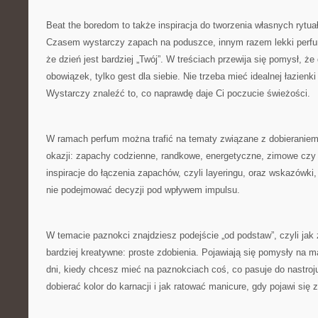
Beat the boredom to także inspiracja do tworzenia własnych rytua
Czasem wystarczy zapach na poduszce, innym razem lekki perfum 
że dzień jest bardziej „Twój”. W treściach przewija się pomysł, że 
obowiązek, tylko gest dla siebie. Nie trzeba mieć idealnej łazienk
Wystarczy znaleźć to, co naprawdę daje Ci poczucie świeżości.
W ramach perfum można trafić na tematy związane z dobieranie
okazji: zapachy codzienne, randkowe, energetyczne, zimowe czy l
inspiracje do łączenia zapachów, czyli layeringu, oraz wskazówki
nie podejmować decyzji pod wpływem impulsu.
W temacie paznokci znajdziesz podejście „od podstaw”, czyli jak 
bardziej kreatywne: proste zdobienia. Pojawiają się pomysły na m
dni, kiedy chcesz mieć na paznokciach coś, co pasuje do nastroju
dobierać kolor do karnacji i jak ratować manicure, gdy pojawi się 