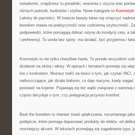
świadomie, znajdziesz tu poradniki, wrażenia z użycia oraz por
różnych potrzeb, budżetów i stylów. Nowe kategorie to
Kosmetyki
Lakiery do paznokci. W świecie beauty łatwo się zmęczyć nadmia
boredom stawia na praktyczność oraz codzienną użyteczność. Zam
podpowiedzi, które pomagają dobrać rutynę do kondycji cery, a ta
i preferencji. To uroda bez spiny: ma działać, być przyjemna i łat
Kosmetyki to nie tylko chwytliwe hasła. To przede wszystkim sub
działanie na skórę i włosy. W opisach i tematach przewija się więc
ton z konkretem. Możesz trafić na treści o tym, jak czytać INCI,
natłuszczające, jak działa hialuron, co daje niacyna, kiedy sięgać p
postawić na kojenie. Pojawiają się też wątki związane z warstwą 
często decyduje o tym, czy pielęgnacja przynosi komfort.
Beat the boredom to również świat upiększania, rozumianego jako
podejście, które pomaga dopasować produkty do efektu: od delik
mocniejszy akcent. W tekstach przewijają się zagadnienia typu: j