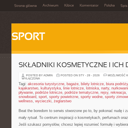
Archiwum
Kibice
Komentator
Polska
Strona główna
Spis
SPORT
SKŁADNIKI KOSMETYCZNE I ICH 
POSTED BY ADMIN
POSTED ON STY - 28 - 2026
MOŻLIWOŚĆ 
WYŁĄCZONA
Tagi:
akcesoria turystyczne
,
bagaże
,
bilety lotnicze
,
biura podróży
kajakarstwo
,
kulturystyka
,
linie lotnicze
,
lotniska
,
narty
,
nurkowan
pływanie
,
podróże lotnicze
,
podróże tematyczne
,
rejsy
,
rekreacja
,
snowboard
,
sport
,
sporty powietrzne
,
sporty wodne
,
sporty zimow
wellness
,
wycieczki
,
żeglarstwo
Beat the boredom to serwis stworzone po to, by pokonać nudę i z
mały rytuał. To centrum inspiracji o kosmetykach, perfumach or
Jeśli szukasz pomysłów, chcesz lepiej rozumieć formułę i wybiera