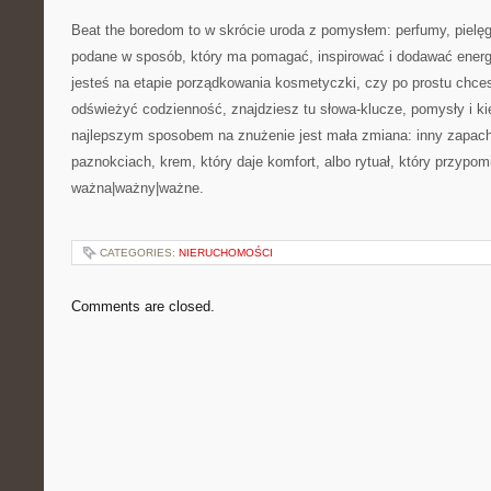
Beat the boredom to w skrócie uroda z pomysłem: perfumy, pielęg
podane w sposób, który ma pomagać, inspirować i dodawać energii
jesteś na etapie porządkowania kosmetyczki, czy po prostu chce
odświeżyć codzienność, znajdziesz tu słowa-klucze, pomysły i k
najlepszym sposobem na znużenie jest mała zmiana: inny zapach
paznokciach, krem, który daje komfort, albo rytuał, który przypomi
ważna|ważny|ważne.
CATEGORIES:
NIERUCHOMOŚCI
Comments are closed.