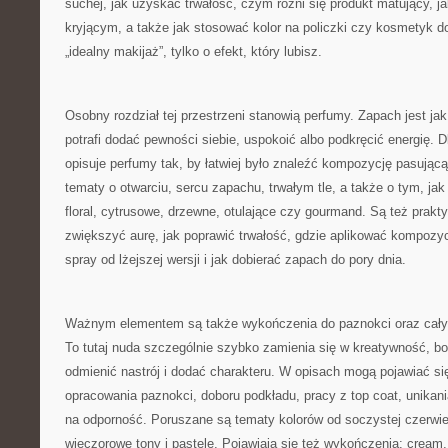
suchej, jak uzyskać trwałość, czym różni się produkt matujący, 
kryjącym, a także jak stosować kolor na policzki czy kosmetyk d
„idealny makijaż”, tylko o efekt, który lubisz.
Osobny rozdział tej przestrzeni stanowią perfumy. Zapach jest jak
potrafi dodać pewności siebie, uspokoić albo podkręcić energię. 
opisuje perfumy tak, by łatwiej było znaleźć kompozycję pasującą
tematy o otwarciu, sercu zapachu, trwałym tle, a także o tym, jak
floral, cytrusowe, drzewne, otulające czy gourmand. Są też prakt
zwiększyć aurę, jak poprawić trwałość, gdzie aplikować kompozyc
spray od lżejszej wersji i jak dobierać zapach do pory dnia.
Ważnym elementem są także wykończenia do paznokci oraz cały t
To tutaj nuda szczególnie szybko zamienia się w kreatywność, bo 
odmienić nastrój i dodać charakteru. W opisach mogą pojawiać s
opracowania paznokci, doboru podkładu, pracy z top coat, unika
na odporność. Poruszane są tematy kolorów od soczystej czerwien
wieczorowe tony i pastele. Pojawiają się też wykończenia: cream