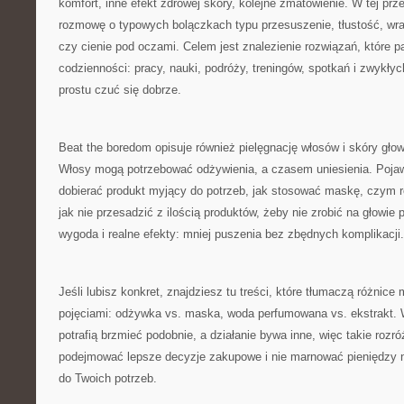
komfort, inne efekt zdrowej skóry, kolejne zmatowienie. W tej prze
rozmowę o typowych bolączkach typu przesuszenie, tłustość, wra
czy cienie pod oczami. Celem jest znalezienie rozwiązań, które p
codzienności: pracy, nauki, podróży, treningów, spotkań i zwykłyc
prostu czuć się dobrze.
Beat the boredom opisuje również pielęgnację włosów i skóry gło
Włosy mogą potrzebować odżywienia, a czasem uniesienia. Pojawi
dobierać produkt myjący do potrzeb, jak stosować maskę, czym ró
jak nie przesadzić z ilością produktów, żeby nie zrobić na głowie
wygoda i realne efekty: mniej puszenia bez zbędnych komplikacji.
Jeśli lubisz konkret, znajdziesz tu treści, które tłumaczą różnice
pojęciami: odżywka vs. maska, woda perfumowana vs. ekstrakt.
potrafią brzmieć podobnie, a działanie bywa inne, więc takie rozr
podejmować lepsze decyzje zakupowe i nie marnować pieniędzy na
do Twoich potrzeb.