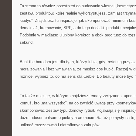
Ta strona to również przestrzeń do budowania własnej „kosmetyczk
zestawu produktów, które realnie wykorzystujesz, zamiast trzymać
kiedyś”. Znajdziesz tu inspiracje, jak skomponować minimum k
demakijaż, kremowanie, SPF, a do tego dodatki: produkt specjaln
Podobnie w makijażu: ulubiony korektor, a obok tego tusz do rzęs
sekund.
Beat the boredom jest dla tych, którzy lubią, gdy treści są przyja
moralizowania i bez wmawiania, że musisz coś kupić. Raczej w 
różnice, wybierz to, co ma sens dla Ciebie. Bo beauty może być 
To także miejsce, w którym znajdziesz tematy związane z upomi
komuś, kto „ma wszystko”, na co zwrócić uwagę przy kosmetykach
skomponować zestaw typu domowy rytuał. Pojawiają się inspiracje
dużo radości: balsam o pięknym aromacie. Są też pomysły na to, 
uniknąć rozczarowań i nietrafionych zakupów.