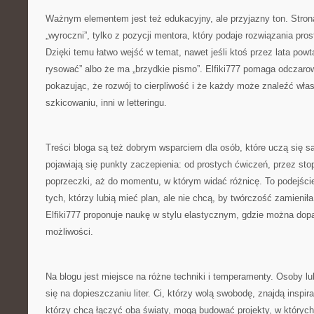
Ważnym elementem jest też edukacyjny, ale przyjazny ton. Stron
„wyroczni”, tylko z pozycji mentora, który podaje rozwiązania pro
Dzięki temu łatwo wejść w temat, nawet jeśli ktoś przez lata powta
rysować” albo że ma „brzydkie pismo”. Elfiki777 pomaga odczaro
pokazując, że rozwój to cierpliwość i że każdy może znaleźć włas
szkicowaniu, inni w letteringu.
Treści bloga są też dobrym wsparciem dla osób, które uczą się s
pojawiają się punkty zaczepienia: od prostych ćwiczeń, przez st
poprzeczki, aż do momentu, w którym widać różnicę. To podejście
tych, którzy lubią mieć plan, ale nie chcą, by twórczość zamienił
Elfiki777 proponuje naukę w stylu elastycznym, gdzie można do
możliwości.
Na blogu jest miejsce na różne techniki i temperamenty. Osoby l
się na dopieszczaniu liter. Ci, którzy wolą swobodę, znajdą inspir
którzy chcą łączyć oba światy, mogą budować projekty, w któryc