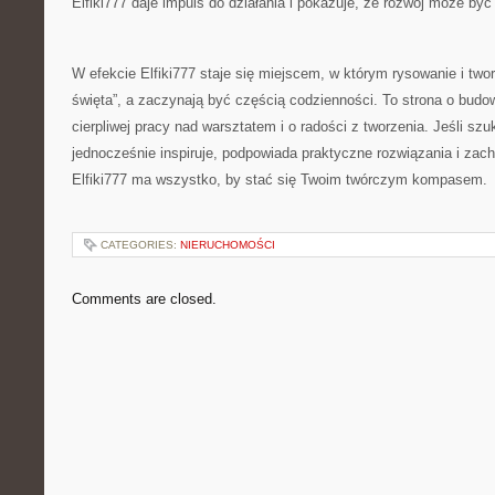
Elfiki777 daje impuls do działania i pokazuje, że rozwój może być
W efekcie Elfiki777 staje się miejscem, w którym rysowanie i tworz
święta”, a zaczynają być częścią codzienności. To strona o budo
cierpliwej pracy nad warsztatem i o radości z tworzenia. Jeśli szu
jednocześnie inspiruje, podpowiada praktyczne rozwiązania i zach
Elfiki777 ma wszystko, by stać się Twoim twórczym kompasem.
CATEGORIES:
NIERUCHOMOŚCI
Comments are closed.