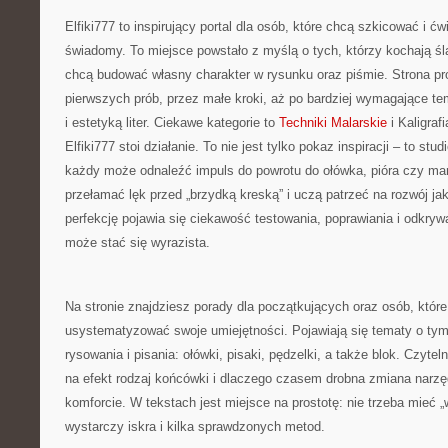
Elfiki777 to inspirujący portal dla osób, które chcą szkicować i 
świadomy. To miejsce powstało z myślą o tych, którzy kochają śla
chcą budować własny charakter w rysunku oraz piśmie. Strona pr
pierwszych prób, przez małe kroki, aż po bardziej wymagające 
i estetyką liter. Ciekawe kategorie to
Techniki Malarskie
i Kaligraf
Elfiki777 stoi działanie. To nie jest tylko pokaz inspiracji – to stu
każdy może odnaleźć impuls do powrotu do ołówka, pióra czy ma
przełamać lęk przed „brzydką kreską” i uczą patrzeć na rozwój jak
perfekcję pojawia się ciekawość testowania, poprawiania i odkrywa
może stać się wyrazista.
Na stronie znajdziesz porady dla początkujących oraz osób, które 
usystematyzować swoje umiejętności. Pojawiają się tematy o tym
rysowania i pisania: ołówki, pisaki, pędzelki, a także blok. Czytel
na efekt rodzaj końcówki i dlaczego czasem drobna zmiana narzę
komforcie. W tekstach jest miejsce na prostotę: nie trzeba mieć 
wystarczy iskra i kilka sprawdzonych metod.