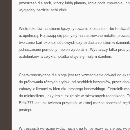
przestrzeń dla tych, którzy lubią planery, robią podsumowania i ch
wyglądały bardziej schludnie.
Wiele tekstów na stronie łączy rysowanie z pisaniem, bo te dwa św
uzupełniają. Pojawiają się pomysły na ilustrowane notatki, prowadz
tworzenie kart okolicznościowych czy ozdabianie stron w dzienniku
jednocześnie pomocny i pełen wyobraźni. Wystarczy kilka prosty
ozdobników, a zwykła notatka staje się małym dziełem.
Charakterystyczne dla bloga jest też wzmacnianie odwagi do ek
do próbowania różnych stylów: od szybkich bazgrołów, przez dop
zabawy z literami w kierunku prostego handwritingu. Czytelnik m
do minimalizmu, czy lepiej czuje się w mieszanych technikach. Ta
Elfiki777 jest jak twórcza przystań, w której można popełniać błę
postępu.
W treściach wyraźnie widać nacisk na to, by rozwijać się bez wyp