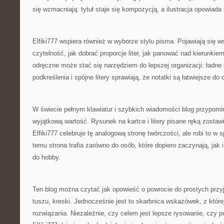
się wzmacniają: tytuł staje się kompozycją, a ilustracja opowiada h
Elfiki777 wspiera również w wyborze stylu pisma. Pojawiają się 
czytelność, jak dobrać proporcje liter, jak panować nad kierunkie
odręczne może stać się narzędziem do lepszej organizacji: ładne
podkreślenia i spójne litery sprawiają, że notatki są łatwiejsze do 
W świecie pełnym klawiatur i szybkich wiadomości blog przypomi
wyjątkową wartość. Rysunek na kartce i litery pisane ręką zostawi
Elfiki777 celebruje tę analogową stronę twórczości, ale robi to w
temu strona trafia zarówno do osób, które dopiero zaczynają, jak 
do hobby.
Ten blog można czytać jak opowieść o powrocie do prostych przy
tuszu, kreski. Jednocześnie jest to skarbnica wskazówek, z które
rozwiązania. Niezależnie, czy celem jest lepsze rysowanie, czy 