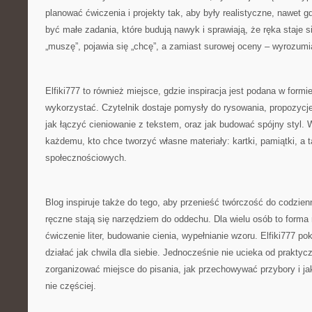
planować ćwiczenia i projekty tak, aby były realistyczne, nawet 
być małe zadania, które budują nawyk i sprawiają, że ręka staje 
„muszę”, pojawia się „chcę”, a zamiast surowej oceny – wyrozumi
Elfiki777 to również miejsce, gdzie inspiracja jest podana w formie
wykorzystać. Czytelnik dostaje pomysły do rysowania, propozycje 
jak łączyć cieniowanie z tekstem, oraz jak budować spójny styl.
każdemu, kto chce tworzyć własne materiały: kartki, pamiątki, a 
społecznościowych.
Blog inspiruje także do tego, aby przenieść twórczość do codzie
ręczne stają się narzędziem do oddechu. Dla wielu osób to forma m
ćwiczenie liter, budowanie cienia, wypełnianie wzoru. Elfiki777 p
działać jak chwila dla siebie. Jednocześnie nie ucieka od praktyc
zorganizować miejsce do pisania, jak przechowywać przybory i ja
nie częściej.