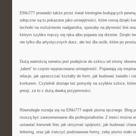
Elfiki777 prowadzi także przez świat treningów budujących pewną
odręczne są tu pokazane jako umiejętności, które rosną dzięki ko
techniki na rozluźnienie nadgarstka, sposoby na płynność linii ora
którym szybko męczy się ręka albo pojawia się drżenie. Dzięki t
nie tylko dla artystycznych dusz, ale też dla osób, które po prostu
Dużą wartością serwisu jest podejście do szkicu od strony obserw
„talent” to często wypracowana umiejętność. Pojawiają się inspira
relacje, jak upraszczać kształty do form, jak budować światło i ci
konturem. Czytelnik dostaje też pomysły na szybkie szkice, któ
presji, za to z dużą dawką przyjemności.
Równolegle rozwija się na Elfiki777 wątek pisma ręcznego. Blog po
muszą być zarezerwowane dla profesjonalistów. Z treści można w
ustawiać kierunek liter, jak utrzymać spójność, jak budować charak
lettering, oraz jak ćwiczyć podstawowe formy, żeby pismo stało s