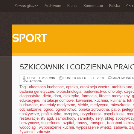
Archiwum
Kibice
Komentator
Polska
Strona główna
Spis
SPORT
SZKICOWNIK I CODZIENNA PRA
POSTED BY ADMIN
POSTED ON LUT - 21 - 2026
MOŻLIWOŚĆ 
WYŁĄCZONA
Tagi:
akcesoria kuchenne
,
apteka
,
aranżacja wnętrz
,
architektura
badania genetyczne
,
biotechnologia
,
budownictwo
,
choroby
,
częś
diagnostyka
,
dieta
,
dom
,
elektryka
,
farmacja
,
fitness medyczny
,
g
edukacyjne
,
instalacje domowe
,
kawiarnie
,
kuchnia
,
kulinaria
,
lot
budowlane
,
materiały medyczne
,
Meble
,
medycyna
,
mieszkanie
,
odchudzanie
,
ogród
,
ogrodnictwo
,
opieka zdrowotna
,
patio
,
pielęgn
spożywcze
,
profilaktyka
,
przepisy
,
przychodnia
,
psychologia
,
rece
restauracje
,
rtv agd
,
samochody
,
samoloty
,
sery
,
sklep spożywcz
benzynowe
,
superfoods
,
szpital
,
tarasy
,
transport
,
transport lotnic
wodociągi
,
wyposażenie kuchni
,
wyposażenie wnętrz
,
zabawa
,
za
żywienie
,
zdrowie