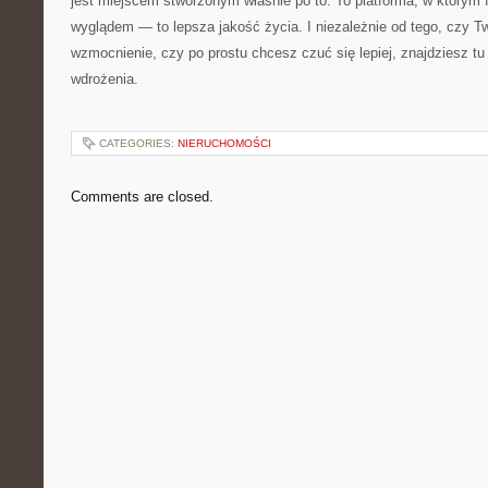
jest miejscem stworzonym właśnie po to. To platforma, w którym 
wyglądem — to lepsza jakość życia. I niezależnie od tego, czy T
wzmocnienie, czy po prostu chcesz czuć się lepiej, znajdziesz tu 
wdrożenia.
CATEGORIES:
NIERUCHOMOŚCI
Comments are closed.