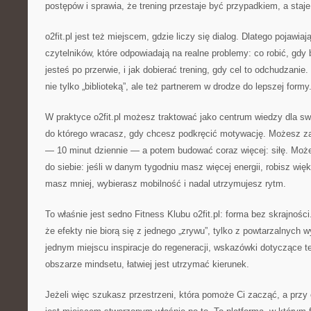
postępów i sprawia, że trening przestaje być przypadkiem, a staje
o2fit.pl jest też miejscem, gdzie liczy się dialog. Dlatego pojawiaj
czytelników, które odpowiadają na realne problemy: co robić, gdy 
jesteś po przerwie, i jak dobierać trening, gdy cel to odchudzanie.
nie tylko „biblioteką”, ale też partnerem w drodze do lepszej formy
W praktyce o2fit.pl możesz traktować jako centrum wiedzy dla sw
do którego wracasz, gdy chcesz podkręcić motywację. Możesz 
— 10 minut dziennie — a potem budować coraz więcej: siłę. Mo
do siebie: jeśli w danym tygodniu masz więcej energii, robisz wię
masz mniej, wybierasz mobilność i nadal utrzymujesz rytm.
To właśnie jest sedno Fitness Klubu o2fit.pl: forma bez skrajnoś
że efekty nie biorą się z jednego „zrywu”, tylko z powtarzalnych
jednym miejscu inspiracje do regeneracji, wskazówki dotyczące te
obszarze mindsetu, łatwiej jest utrzymać kierunek.
Jeżeli więc szukasz przestrzeni, która pomoże Ci zacząć, a przy ok