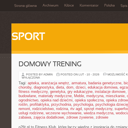
Archiwum
Kibice
Komentator
Polska
Strona główna
Spis
SPORT
DOMOWY TRENING
POSTED BY ADMIN
POSTED ON LUT - 10 - 2026
MOŻLIWOŚĆ 
WYŁĄCZONA
Tagi:
apteka
,
aranżacja wnętrz
,
armatura
,
badania genetyczne
,
bi
choroby
,
diagnostyka
,
dieta
,
dom
,
dzieci
,
edukacja domowa
,
egza
fitness medyczny
,
genetyka
,
gry edukacyjne
,
instalacje domowe
,
budowlane
,
materiały medyczne
,
Meble
,
medycyna
,
mieszkanie
,
ogrodnictwo
,
opieka nad dziećmi
,
opieka społeczna
,
opieka zdrow
roślin
,
profilaktyka
,
przychodnia
,
psychologia
,
psychologia dzieci
remont
,
rodzicielstwo
,
rodzina
,
rtv agd
,
sprzęt medyczny
,
superfo
usługi rodzinne
,
wczesne wychowanie
,
wiedza medyczna
,
wodoci
zabawa
,
zajęcia dodatkowe
,
zdrowe żywienie
,
zdrowie
o2fit.pl to Fitness Klub, które łączy wiedzę z inspiracją do zmiany 