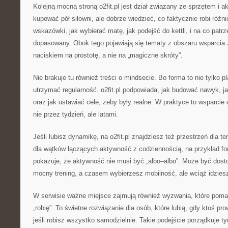
Kolejną mocną stroną o2fit.pl jest dział związany ze sprzętem i 
kupować pół siłowni, ale dobrze wiedzieć, co faktycznie robi różni
wskazówki, jak wybierać matę, jak podejść do kettli, i na co patr
dopasowany. Obok tego pojawiają się tematy z obszaru wsparcia
naciskiem na prostotę, a nie na „magiczne skróty”.
Nie brakuje tu również treści o mindsecie. Bo forma to nie tylko pl
utrzymać regularność. o2fit.pl podpowiada, jak budować nawyk, ja
oraz jak ustawiać cele, żeby były realne. W praktyce to wsparcie
nie przez tydzień, ale latami.
Jeśli lubisz dynamikę, na o2fit.pl znajdziesz też przestrzeń dla 
dla wątków łączących aktywność z codziennością, na przykład f
pokazuje, że aktywność nie musi być „albo–albo”. Może być do
mocny trening, a czasem wybierzesz mobilność, ale wciąż idziesz
W serwisie ważne miejsce zajmują również wyzwania, które pomag
„robię”. To świetne rozwiązanie dla osób, które lubią, gdy ktoś p
jeśli robisz wszystko samodzielnie. Takie podejście porządkuje ty