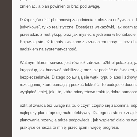
zmieniać, a plan powinien to brać pod uwagę.
Dużą część o2fit.pl stanowią zagadnienia z obszaru odżywiania. To
jedynkowe”, tylko realistyczne. Dostajesz wskazówki, jak ogarniać 
przesadzić z restrykcją, oraz jak myśleć o jedzeniu w kontekście
Pojawiają się też tematy związane z zrzucaniem masy — bez obie
naciskiem na systematyczność.
Ważnym filarem serwisu jest również zdrowie. o2fit.pl pokazuje, 
kręgosłup, jak budować stabilizację oraz jak podejść do ćwiczeń,
bezpieczeństwie. Dlatego pojawiają się wątki typu pilates i zdrowy
rozciąganiu, które pomagają poczuć lekkość. To podejście doceni
wyglądać lepiej, jak i te, które priorytetowo traktują dobre samopo
o2fit.pl zwraca też uwagę na to, o czym często się zapomina: o
najlepszy plan staje się mało efektywny. Dlatego na stronie znajd
planowania przerw, a także podpowiedzi, jak wspierać ciało po w
praktyce oznacza to mniej przeciążeń i więcej progresu.