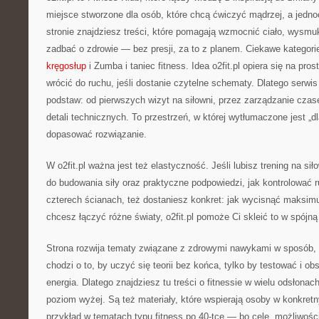
miejsce stworzone dla osób, które chcą ćwiczyć mądrzej, a jedno
stronie znajdziesz treści, które pomagają wzmocnić ciało, wysmuk
zadbać o zdrowie — bez presji, za to z planem. Ciekawe kategori
kręgosłup
i Zumba i taniec fitness. Idea o2fit.pl opiera się na pr
wrócić do ruchu, jeśli dostanie czytelne schematy. Dlatego serwi
podstaw: od pierwszych wizyt na siłowni, przez zarządzanie cza
detali technicznych. To przestrzeń, w której wytłumaczone jest „
dopasować rozwiązanie.
W o2fit.pl ważna jest też elastyczność. Jeśli lubisz trening na sił
do budowania siły oraz praktyczne podpowiedzi, jak kontrolować r
czterech ścianach, też dostaniesz konkret: jak wycisnąć maksim
chcesz łączyć różne światy, o2fit.pl pomoże Ci skleić to w spójną 
Strona rozwija tematy związane z zdrowymi nawykami w sposób, k
chodzi o to, by uczyć się teorii bez końca, tylko by testować i o
energia. Dlatego znajdziesz tu treści o fitnessie w wielu odsłonac
poziom wyżej. Są też materiały, które wspierają osoby w konkret
przykład w tematach typu fitness po 40-tce — bo cele, możliwości 