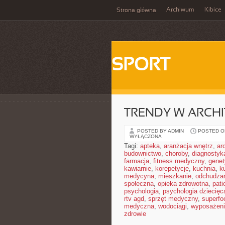
Archiwum
Kibice
Strona główna
SPORT
TRENDY W ARCHI
POSTED BY ADMIN
POSTED ON
WYŁĄCZONA
Tagi:
apteka
,
aranżacja wnętrz
,
ar
budownictwo
,
choroby
,
diagnostyk
farmacja
,
fitness medyczny
,
gene
kawiarnie
,
korepetycje
,
kuchnia
,
ku
medycyna
,
mieszkanie
,
odchudza
społeczna
,
opieka zdrowotna
,
pati
psychologia
,
psychologia dziecięc
rtv agd
,
sprzęt medyczny
,
superfo
medyczna
,
wodociągi
,
wyposażeni
zdrowie