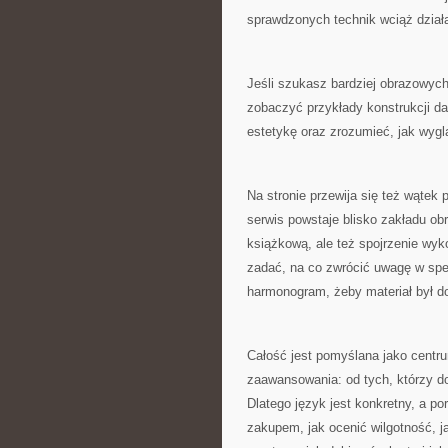
sprawdzonych technik wciąż działa
Jeśli szukasz bardziej obrazowych
zobaczyć przykłady konstrukcji da
estetykę oraz zrozumieć, jak wygl
Na stronie przewija się też wątek
serwis powstaje blisko zakładu obr
książkową, ale też spojrzenie wy
zadać, na co zwrócić uwagę w specy
harmonogram, żeby materiał był d
Całość jest pomyślana jako centr
zaawansowania: od tych, którzy do
Dlatego język jest konkretny, a p
zakupem, jak ocenić wilgotność, j