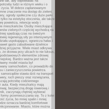
ane tak, aby odpowiadać na
potrzeby ludzi w różnym wieku i o
u życia. W dobrze zaplanowanym
omne znaczenie ma dostęp do zieleni.
ery, ogrody społeczne czy duże parki
 tylko na estetykę otoczenia, ale także
rę powietrza, retencję wody i
e mieszkańców. Osoby mieszkające
renów zielonych częściej wychodzą na
tniej spędzają czas na świeżym
łatwiej regenerują siły po intensywnym
 działa uspokajająco, ogranicza hałas i
nawet gęsto zabudowane dzielnice
rdziej przyjazne. Wiele miast odkrywa
, że drzewa przy ulicach to nie luksus,
z podstawowych elementów zdrowej
miejskiej. Bardzo ważna jest także
Dawny model miasta był
wany samochodom, co prowadziło do
su i zanieczyszczenia powietrza.
 samorządów stawia dziś na transport
owery, ruch pieszy oraz rozwiązania,
szają potrzebę codziennego
 z auta. Kiedy mieszkańcy mają
mwaj, bezpieczną drogę rowerową i
nik, zaczynają chętniej wybierać
 formy przemieszczania się. To z kolei
ość życia, bo mniej spalin i mniej
odze oznacza bardziej komfortowe
unkcjonowanie. Miasto, które można