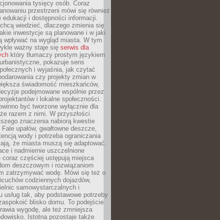
cjonowania tysięcy osób. Coraz
lanowaniu przestrzeni mówi się również
 edukacji i dostępności informacji.
chcą wiedzieć, dlaczego zmienia się
jakie inwestycje są planowane i w jaki
 wpływać na wygląd miasta. W tym
ykle ważny staje się
serwis dla
ych
który tłumaczy prostym językiem
urbanistyczne, pokazuje sens
społecznych i wyjaśnia, jak czytać
podarowania czy projekty zmian w
 większa świadomość mieszkańców,
decyzje podejmowane wspólnie przez
rojektantów i lokalne społeczności.
owinno być tworzone wyłącznie dla
akże razem z nimi. W przyszłości
kszego znaczenia nabiorą kwestie
 Fale upałów, gwałtowne deszcze,
tencją wody i potrzeba ograniczania
iają, że miasta muszą się adaptować.
ce i nadmiernie uszczelnione
 coraz częściej ustępują miejsca
rodom deszczowym i rozwiązaniom
m zatrzymywać wodę. Mówi się też o
ańcuchów codziennych dojazdów,
ielnic samowystarczalnych i
u usług tak, aby podstawowe potrzeby
zaspokoić blisko domu. To podejście
prawia wygodę, ale też zmniejsza
odowisko. Istotna pozostaje także