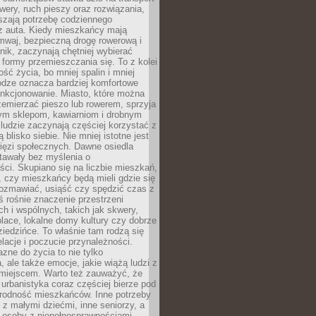
owery, ruch pieszy oraz rozwiązania,
szają potrzebę codziennego
 z auta. Kiedy mieszkańcy mają
mwaj, bezpieczną drogę rowerową i
nik, zaczynają chętniej wybierać
 formy przemieszczania się. To z kolei
ość życia, bo mniej spalin i mniej
odze oznacza bardziej komfortowe
unkcjonowanie. Miasto, które można
emierzać pieszo lub rowerem, sprzyja
nym sklepom, kawiarniom i drobnym
ludzie zaczynają częściej korzystać z
 blisko siebie. Nie mniej istotne jest
ięzi społecznych. Dawne osiedla
tawały bez myślenia o
ci. Skupiano się na liczbie mieszkań,
, czy mieszkańcy będą mieli gdzie się
rozmawiać, usiąść czy spędzić czas z
ś rośnie znaczenie przestrzeni
ch i wspólnych, takich jak skwery,
place, lokalne domy kultury czy dobrze
iedzińce. To właśnie tam rodzą się
elacje i poczucie przynależności.
azne do życia to nie tylko
a, ale także emocje, jakie wiążą ludzi z
miejscem. Warto też zauważyć, że
rbanistyka coraz częściej bierze pod
rodność mieszkańców. Inne potrzeby
 z małymi dziećmi, inne seniorzy, a
 osoby z niepełnosprawnościami.