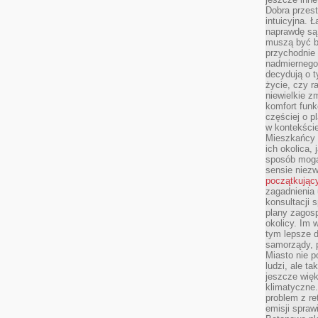
Dobra przest
intuicyjna. 
naprawdę są 
muszą być b
przychodnie
nadmiernego 
decydują o 
życie, czy r
niewielkie z
komfort funk
częściej o p
w kontekście
Mieszkańcy 
ich okolica, 
sposób mogą
sensie niezw
początkując
zagadnienia 
konsultacji 
plany zagos
okolicy. Im
tym lepsze 
samorządy, p
Miasto nie p
ludzi, ale t
jeszcze wię
klimatyczne.
problem z re
emisji spraw