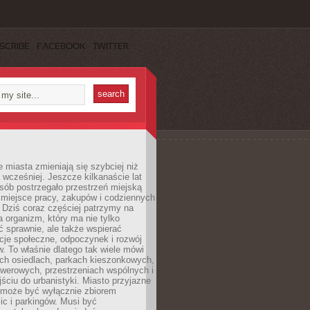
SCRIBE
FACEBOOK
TWITTER
miasta zmieniają się szybciej niż
 wcześniej. Jeszcze kilkanaście lat
sób postrzegało przestrzeń miejską
 miejsce pracy, zakupów i codziennych
 Dziś coraz częściej patrzymy na
a organizm, który ma nie tylko
 sprawnie, ale także wspierać
acje społeczne, odpoczynek i rozwój
 To właśnie dlatego tak wiele mówi
ych osiedlach, parkach kieszonkowych,
werowych, przestrzeniach wspólnych i
ciu do urbanistyki. Miasto przyjazne
e może być wyłącznie zbiorem
ic i parkingów. Musi być