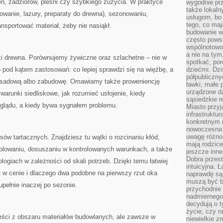
ń, zadziorów, pleśni czy szybkiego zużycia. W praktyce
wygodnie prz
także lokal
jowanie, lazury, preparaty do drewna), sezonowaniu,
usługom, bo 
tego, co mają
nsportować materiał, żeby nie nasiąkł.
budowanie w
często pows
wspólnotowoś
a nie na tym
i drewna. Porównujemy żywiczne oraz szlachetne – nie w
spotkać, po
o pod kątem zastosowań: co lepiej sprawdzi się na więźbę, a
dziećmi. Dzi
półpubliczny
asadową albo zabudowę. Omawiamy także proweniencję
ławki, małe 
urządzone dz
warunki siedliskowe, jak rozumieć usłojenie, kiedy
sąsiedzkie r
yglądu, a kiedy bywa sygnałem problemu.
Miasto przyj
infrastruktur
konkretnym 
nowoczesna u
uwagę różno
sów tartacznych. Znajdziesz tu wątki o rozcinaniu kłód,
mają rodzice
eblowaniu, dosuszaniu w kontrolowanych warunkach, a także
jeszcze inne
Dobra przest
logiach w zależności od skali potrzeb. Dzięki temu łatwiej
intuicyjna. 
e w cenie i dlaczego dwa podobne na pierwszy rzut oka
naprawdę są 
muszą być b
ełnie inaczej po sezonie.
przychodnie
nadmiernego 
decydują o 
życie, czy r
treści z obszaru materiałów budowlanych, ale zawsze w
niewielkie z