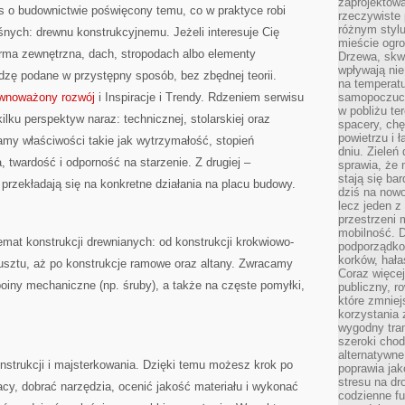
zaprojektow
s o budownictwie poświęcony temu, co w praktyce robi
rzeczywiste 
różnym styl
śnych: drewnu konstrukcyjnemu. Jeżeli interesuje Cię
mieście ogr
rma zewnętrzna, dach, stropodach albo elementy
Drzewa, skw
wpływają nie
dzę podane w przystępny sposób, bez zbędnej teorii.
na temperatu
ównoważony rozwój
i Inspiracje i Trendy. Rdzeniem serwisu
samopoczuci
w pobliżu te
ilku perspektyw naraz: technicznej, stolarskiej oraz
spacery, chę
powietrzu i 
amy właściwości takie jak wytrzymałość, stopień
dniu. Zieleń
 twardość i odporność na starzenie. Z drugiej –
sprawia, że 
stają się ba
a przekładają się na konkretne działania na placu budowy.
dziś na nowo
lecz jeden 
przestrzeni 
mobilność. 
emat konstrukcji drewnianych: od konstrukcji krokwiowo-
podporządko
korków, hała
 rusztu, aż po konstrukcje ramowe oraz altany. Zwracamy
Coraz więcej
oiny mechaniczne (np. śruby), a także na częste pomyłki,
publiczny, r
które zmniej
korzystania
wygodny tra
szeroki chod
alternatywne
nstrukcji i majsterkowania. Dzięki temu możesz krok po
poprawia jak
stresu na dr
acy, dobrać narzędzia, ocenić jakość materiału i wykonać
codzienne f