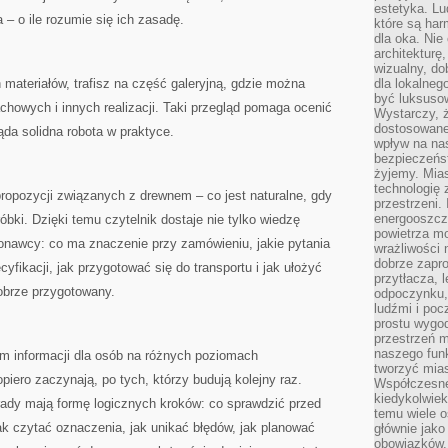
estetyka. L
 – o ile rozumie się ich zasadę.
które są har
dla oka. Nie
architekturę
wizualny, do
 materiałów, trafisz na część galeryjną, gdzie można
dla lokalneg
być luksuso
chowych i innych realizacji. Taki przegląd pomaga ocenić
Wystarczy, ż
dostosowane
ąda solidna robota w praktyce.
wpływ na na
bezpieczeńs
żyjemy. Mias
technologię
 propozycji związanych z drewnem – co jest naturalne, gdy
przestrzeni.
energooszczę
óbki. Dzięki temu czytelnik dostaje nie tylko wiedzę
powietrza m
konawcy: co ma znaczenie przy zamówieniu, jakie pytania
wrażliwości
dobrze zapro
fikacji, jak przygotować się do transportu i jak ułożyć
przytłacza, 
obrze przygotowany.
odpoczynku, 
ludźmi i poc
prostu wygod
przestrzeń 
naszego funk
um informacji dla osób na różnych poziomach
tworzyć mias
piero zaczynają, po tych, którzy budują kolejny raz.
Współczesne 
kiedykolwiek
orady mają formę logicznych kroków: co sprawdzić przed
temu wiele o
ak czytać oznaczenia, jak unikać błędów, jak planować
głównie jako
obowiązków.