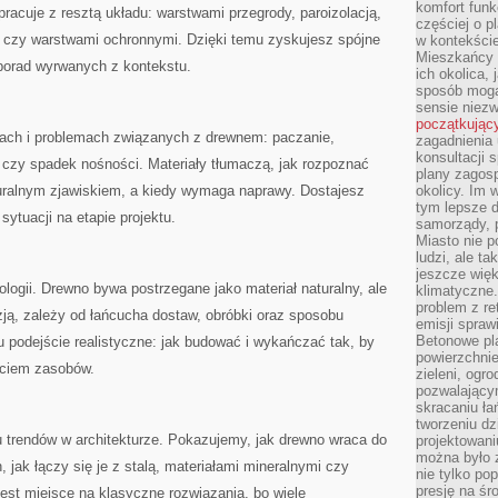
komfort funk
pracuje z resztą układu: warstwami przegrody, paroizolacją,
częściej o p
czy warstwami ochronnymi. Dzięki temu zyskujesz spójne
w kontekście
Mieszkańcy 
porad wyrwanych z kontekstu.
ich okolica, 
sposób mogą
sensie niezw
początkując
ach i problemach związanych z drewnem: paczanie,
zagadnienia 
konsultacji 
 czy spadek nośności. Materiały tłumaczą, jak rozpoznać
plany zagos
turalnym zjawiskiem, a kiedy wymaga naprawy. Dostajesz
okolicy. Im
tym lepsze 
sytuacji na etapie projektu.
samorządy, p
Miasto nie p
ludzi, ale t
jeszcze wię
kologii. Drewno bywa postrzegane jako materiał naturalny, ale
klimatyczne.
problem z re
yzją, zależy od łańcucha dostaw, obróbki oraz sposobu
emisji spraw
Betonowe pla
u podejście realistyczne: jak budować i wykańczać tak, by
powierzchnie
yciem zasobów.
zieleni, og
pozwalający
skracaniu ł
tworzeniu dz
ru trendów w architekturze. Pokazujemy, jak drewno wraca do
projektowani
można było 
 jak łączy się je z stalą, materiałami mineralnymi czy
nie tylko po
presję na śr
est miejsce na klasyczne rozwiązania, bo wiele