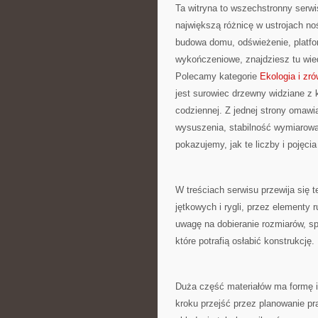
Ta witryna to wszechstronny serwi
największą różnicę w ustrojach no
budowa domu, odświeżenie, platfo
wykończeniowe, znajdziesz tu wie
Polecamy kategorie
Ekologia i zr
jest surowiec drzewny widziane z k
codziennej. Z jednej strony omawi
wysuszenia, stabilność wymiarowa,
pokazujemy, jak te liczby i pojęci
W treściach serwisu przewija się t
jętkowych i rygli, przez elementy
uwagę na dobieranie rozmiarów, sp
które potrafią osłabić konstrukcję.
Duża część materiałów ma formę i
kroku przejść przez planowanie pr