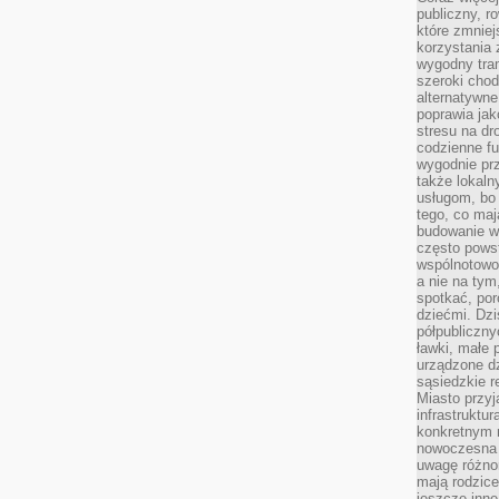
publiczny, r
które zmniej
korzystania
wygodny tra
szeroki chod
alternatywne
poprawia jak
stresu na dr
codzienne f
wygodnie prz
także lokal
usługom, bo 
tego, co mają
budowanie w
często pows
wspólnotowoś
a nie na tym
spotkać, po
dziećmi. Dzi
półpubliczny
ławki, małe 
urządzone dz
sąsiedzkie r
Miasto przyj
infrastruktur
konkretnym 
nowoczesna u
uwagę różno
mają rodzice
jeszcze inne