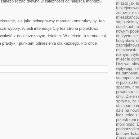
ak zabezpieczać drewno w zależności od miejsca montażu.
miasto jak n
funkcjonować
zdrowie, rel
mieszkańców.
dekorację, ale jako pełnoprawny materiał konstrukcyjny, ten
się o zielon
ścieżkach ro
e wybory. A jeśli interesuje Cię też strona projektowa,
nowym podejś
trwałość z dopieszczonym detalem. W efekcie ta strona jest
do życia ni
budynków, ul
 praktyk i punktem odniesienia dla każdego, kto chce
zaprojektow
rzeczywiste 
różnym styl
mieście ogr
Drzewa, skw
wpływają nie
na temperatu
samopoczuci
w pobliżu te
spacery, chę
powietrzu i 
dniu. Zieleń
sprawia, że 
stają się ba
dziś na nowo
lecz jeden 
przestrzeni 
mobilność. 
podporządko
korków, hała
Coraz więcej