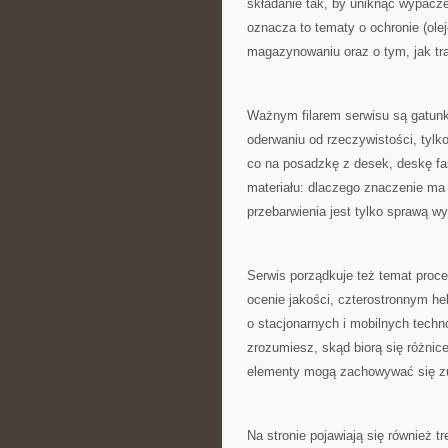
składanie tak, by uniknąć wypacze
oznacza to tematy o ochronie (ole
magazynowaniu oraz o tym, jak tra
Ważnym filarem serwisu są gatunk
oderwaniu od rzeczywistości, tylk
co na posadzkę z desek, deskę f
materiału: dlaczego znaczenie ma 
przebarwienia jest tylko sprawą w
Serwis porządkuje też temat proce
ocenie jakości, czterostronnym h
o stacjonarnych i mobilnych techno
zrozumiesz, skąd biorą się różnic
elementy mogą zachowywać się zup
Na stronie pojawiają się również 