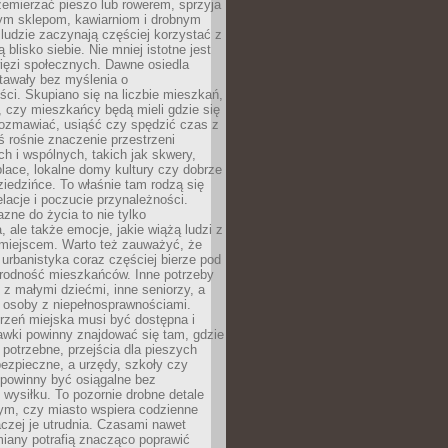
emierzać pieszo lub rowerem, sprzyja
nym sklepom, kawiarniom i drobnym
ludzie zaczynają częściej korzystać z
 blisko siebie. Nie mniej istotne jest
ięzi społecznych. Dawne osiedla
tawały bez myślenia o
ci. Skupiano się na liczbie mieszkań,
, czy mieszkańcy będą mieli gdzie się
rozmawiać, usiąść czy spędzić czas z
ś rośnie znaczenie przestrzeni
ch i wspólnych, takich jak skwery,
place, lokalne domy kultury czy dobrze
iedzińce. To właśnie tam rodzą się
elacje i poczucie przynależności.
azne do życia to nie tylko
a, ale także emocje, jakie wiążą ludzi z
miejscem. Warto też zauważyć, że
rbanistyka coraz częściej bierze pod
rodność mieszkańców. Inne potrzeby
 z małymi dziećmi, inne seniorzy, a
 osoby z niepełnosprawnościami.
rzeń miejska musi być dostępna i
Ławki powinny znajdować się tam, gdzie
potrzebne, przejścia dla pieszych
ezpieczne, a urzędy, szkoły czy
 powinny być osiągalne bez
wysiłku. To pozornie drobne detale
tym, czy miasto wspiera codzienne
aczej je utrudnia. Czasami nawet
miany potrafią znacząco poprawić