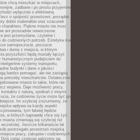
udzie chcą mieszkać w miejscach,
monijne, zadbane i po prostu przyjemne
 chodzi wyłącznie o efektowną
, lecz o spójność przestrzeni, porządek
bry dobór materiałów oraz szacunek
o charakteru. Piękne miasto nie musi
we ani przesadnie nowoczesne.
e jest przemyślane, czytelne i
 do codziennych potrzeb. Estetyka ma
sze samopoczucie, poczucie
twa i dumę z miejsca, w którym
ta przyszłości będą musiały łączyć
 z humanistycznym podejściem do
 Inteligentne systemy transportu,
dne budynki i dane o jakości
ogą bardzo pomagać, ale nie zastąpią
 na potrzeby mieszkańców. Ostatecznie
jektowane miasto to takie, które nie
lecz wspiera. Daje możliwość pracy,
kontaktu z naturą, spotkań z innymi
zucia, że codzienne życie może być po
niejsze. Im szybciej zrozumiemy, że
miejska wpływa na każdy aspekt
cjonowania, tym łatwiej będzie
ta, w których naprawdę chce się żyć.
miasta zmieniają się szybciej niż
 wcześniej. Jeszcze kilkanaście lat
sób postrzegało przestrzeń miejską
 miejsce pracy, zakupów i codziennych
 Dziś coraz częściej patrzymy na