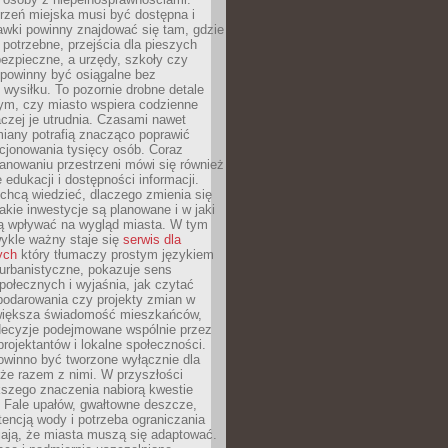
rzeń miejska musi być dostępna i
Ławki powinny znajdować się tam, gdzie
potrzebne, przejścia dla pieszych
ezpieczne, a urzędy, szkoły czy
 powinny być osiągalne bez
wysiłku. To pozornie drobne detale
tym, czy miasto wspiera codzienne
aczej je utrudnia. Czasami nawet
miany potrafią znacząco poprawić
cjonowania tysięcy osób. Coraz
lanowaniu przestrzeni mówi się również
 edukacji i dostępności informacji.
chcą wiedzieć, dlaczego zmienia się
jakie inwestycje są planowane i w jaki
 wpływać na wygląd miasta. W tym
ykle ważny staje się
serwis dla
ych
który tłumaczy prostym językiem
urbanistyczne, pokazuje sens
społecznych i wyjaśnia, jak czytać
podarowania czy projekty zmian w
 większa świadomość mieszkańców,
decyzje podejmowane wspólnie przez
rojektantów i lokalne społeczności.
owinno być tworzone wyłącznie dla
akże razem z nimi. W przyszłości
kszego znaczenia nabiorą kwestie
 Fale upałów, gwałtowne deszcze,
tencją wody i potrzeba ograniczania
iają, że miasta muszą się adaptować.