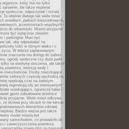
a organizm, który ma nie tylko
 sprawnie, ale także wspierać
acje społeczne, odpoczynek i rozwój
 To właśnie dlatego tak wiele mówi
ych osiedlach, parkach kieszonkowych,
werowych, przestrzeniach wspólnych i
ciu do urbanistyki. Miasto przyjazne
e może być wyłącznie zbiorem
ic i parkingów. Musi być
ane tak, aby odpowiadać na
potrzeby ludzi w różnym wieku i o
u życia. W dobrze zaplanowanym
omne znaczenie ma dostęp do zieleni.
ery, ogrody społeczne czy duże parki
 tylko na estetykę otoczenia, ale także
rę powietrza, retencję wody i
e mieszkańców. Osoby mieszkające
renów zielonych częściej wychodzą na
tniej spędzają czas na świeżym
łatwiej regenerują siły po intensywnym
 działa uspokajająco, ogranicza hałas i
nawet gęsto zabudowane dzielnice
rdziej przyjazne. Wiele miast odkrywa
, że drzewa przy ulicach to nie luksus,
z podstawowych elementów zdrowej
miejskiej. Bardzo ważna jest także
Dawny model miasta był
wany samochodom, co prowadziło do
su i zanieczyszczenia powietrza.
 samorządów stawia dziś na transport