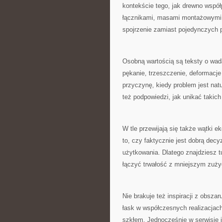
kontekście tego, jak drewno współ
łącznikami, masami montażowymi 
spojrzenie zamiast pojedynczych 
Osobną wartością są teksty o wad
pękanie, trzeszczenie, deformacje
przyczynę, kiedy problem jest na
też podpowiedzi, jak unikać takich 
W tle przewijają się także wątki e
to, czy faktycznie jest dobrą dec
użytkowania. Dlatego znajdziesz t
łączyć trwałość z mniejszym zuż
Nie brakuje też inspiracji z obsza
łask w współczesnych realizacjach,
szkłem. Jednocześnie w serwisie j