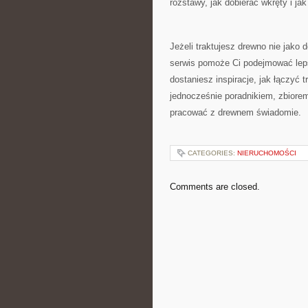
rozstawy, jak dobierać wkręty i j
Jeżeli traktujesz drewno nie jako 
serwis pomoże Ci podejmować lepsz
dostaniesz inspiracje, jak łączyć 
jednocześnie poradnikiem, zbiorem
pracować z drewnem świadomie.
CATEGORIES:
NIERUCHOMOŚCI
Comments are closed.