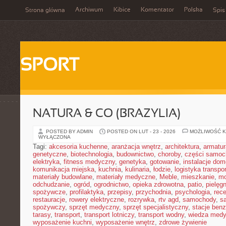
Archiwum
Kibice
Komentator
Polska
Strona główna
Spis
SPORT
NATURA & CO (BRAZYLIA)
POSTED BY ADMIN
POSTED ON LUT - 23 - 2026
MOŻLIWOŚĆ 
WYŁĄCZONA
Tagi:
akcesoria kuchenne
,
aranżacja wnętrz
,
architektura
,
armatur
genetyczne
,
biotechnologia
,
budownictwo
,
choroby
,
części samo
elektryka
,
fitness medyczny
,
genetyka
,
gotowanie
,
instalacje do
komunikacja miejska
,
kuchnia
,
kulinaria
,
łodzie
,
logistyka transpo
materiały budowlane
,
materiały medyczne
,
Meble
,
mieszkanie
,
mo
odchudzanie
,
ogród
,
ogrodnictwo
,
opieka zdrowotna
,
patio
,
pielęgn
spożywcze
,
profilaktyka
,
przepisy
,
przychodnia
,
psychologia
,
rece
restauracje
,
rowery elektryczne
,
rozrywka
,
rtv agd
,
samochody
,
s
spożywczy
,
sprzęt medyczny
,
sprzęt specjalistyczny
,
stacje ben
tarasy
,
transport
,
transport lotniczy
,
transport wodny
,
wiedza med
wyposażenie kuchni
,
wyposażenie wnętrz
,
zdrowe żywienie