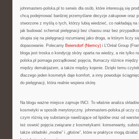
johnmasters-polska.pl to serwis dla osób, które interesują się pro
chcą podejmować bardziej przemyślane decyzje zakupowe oraz pi
stworzone z myślą o tych, którzy lubią wiedzieć, co nakładają na sk
jak budować schemat pielęgnacji bez chaosu oraz bez przypadk
skupia się na pielęgnacji rozumianej jako droga, w którym liczy s
dopasowanie. Polecamy
Beiersdorf (Niemcy)
i L’Oréal Group (Fr
bloga jest troska o kondycję skóry oparta na wiedzy, a nie tylko 
polska.pl pomaga porządkować pojęcia, tłumaczy różnice między
między demakijażem, a także między kojenie. Dzięki temu czytel
dlaczego jeden kosmetyk daje komfort, a inny powoduje ściągnięci
do pielęgnacji, która realnie wspiera skórę.
Na blogu ważne miejsce zajmuje INCI. To właśnie analiza składó
kosmetyki w sposób merytoryczny. johnmasters-polska.pl uczy czy
czym różnią się substancje nawilżające od lipidów oraz od warst
też oswoić pojęcia związane z kosmetykami: konserwanty, substa
także składniki „modne” i „głośne”, które w praktyce mogą działać