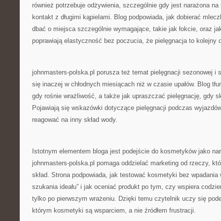
również potrzebuje odżywienia, szczególnie gdy jest narażona na
kontakt z długimi kąpielami. Blog podpowiada, jak dobierać mlecz
dbać o miejsca szczególnie wymagające, takie jak łokcie, oraz j
poprawiają elastyczność bez poczucia, że pielęgnacja to kolejny
johnmasters-polska.pl porusza też temat pielęgnacji sezonowej i 
się inaczej w chłodnych miesiącach niż w czasie upałów. Blog tłu
gdy rośnie wrażliwość, a także jak upraszczać pielęgnację, gdy s
Pojawiają się wskazówki dotyczące pielęgnacji podczas wyjazdó
reagować na inny skład wody.
Istotnym elementem bloga jest podejście do kosmetyków jako narz
johnmasters-polska.pl pomaga oddzielać marketing od rzeczy, któ
skład. Strona podpowiada, jak testować kosmetyki bez wpadania 
szukania ideału” i jak oceniać produkt po tym, czy wspiera codzi
tylko po pierwszym wrażeniu. Dzięki temu czytelnik uczy się po
którym kosmetyki są wsparciem, a nie źródłem frustracji.