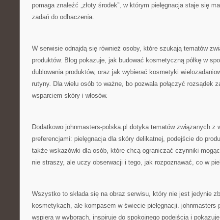
pomaga znaleźć „złoty środek”, w którym pielęgnacja staje się małą
zadań do odhaczenia.
W serwisie odnajdą się również osoby, które szukają tematów zwi
produktów. Blog pokazuje, jak budować kosmetyczną półkę w spos
dublowania produktów, oraz jak wybierać kosmetyki wielozadaniow
rutyny. Dla wielu osób to ważne, bo pozwala połączyć rozsądek 
wsparciem skóry i włosów.
Dodatkowo johnmasters-polska.pl dotyka tematów związanych z w
preferencjami: pielęgnacja dla skóry delikatnej, podejście do pr
także wskazówki dla osób, które chcą ograniczać czynniki mogąc
nie straszy, ale uczy obserwacji i tego, jak rozpoznawać, co w pie
Wszystko to składa się na obraz serwisu, który nie jest jedynie z
kosmetykach, ale kompasem w świecie pielęgnacji. johnmasters-p
wspiera w wyborach, inspiruje do spokojnego podejścia i pokazu