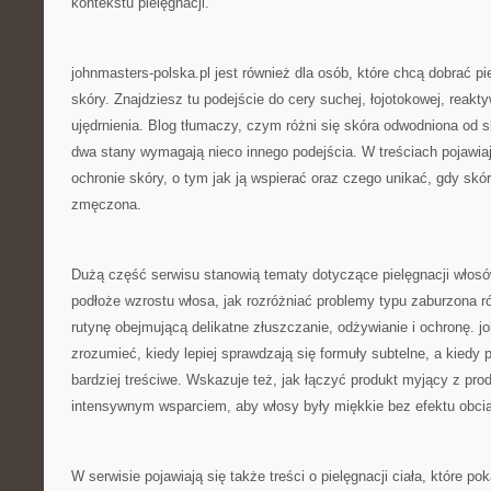
kontekstu pielęgnacji.
johnmasters-polska.pl jest również dla osób, które chcą dobrać pi
skóry. Znajdziesz tu podejście do cery suchej, łojotokowej, reakt
ujędrnienia. Blog tłumaczy, czym różni się skóra odwodniona od s
dwa stany wymagają nieco innego podejścia. W treściach pojawiają
ochronie skóry, o tym jak ją wspierać oraz czego unikać, gdy skór
zmęczona.
Dużą część serwisu stanowią tematy dotyczące pielęgnacji włosów
podłoże wzrostu włosa, jak rozróżniać problemy typu zaburzona 
rutynę obejmującą delikatne złuszczanie, odżywianie i ochronę. 
zrozumieć, kiedy lepiej sprawdzają się formuły subtelne, a kiedy
bardziej treściwe. Wskazuje też, jak łączyć produkt myjący z pr
intensywnym wsparciem, aby włosy były miękkie bez efektu obcią
W serwisie pojawiają się także treści o pielęgnacji ciała, które po