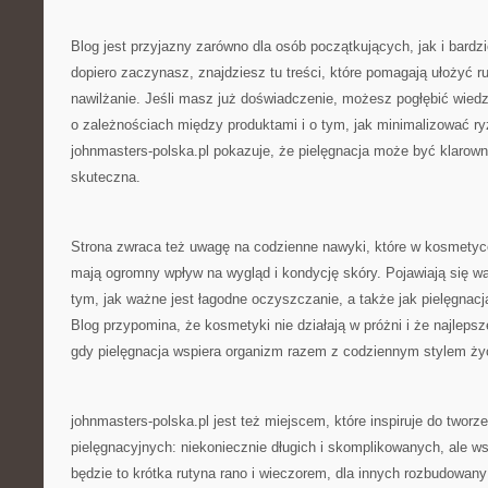
Blog jest przyjazny zarówno dla osób początkujących, jak i bard
dopiero zaczynasz, znajdziesz tu treści, które pomagają ułożyć r
nawilżanie. Jeśli masz już doświadczenie, możesz pogłębić wiedz
o zależnościach między produktami i o tym, jak minimalizować ryz
johnmasters-polska.pl pokazuje, że pielęgnacja może być klarown
skuteczna.
Strona zwraca też uwagę na codzienne nawyki, które w kosmetyc
mają ogromny wpływ na wygląd i kondycję skóry. Pojawiają się wąt
tym, jak ważne jest łagodne oczyszczanie, a także jak pielęgnacj
Blog przypomina, że kosmetyki nie działają w próżni i że najlepsz
gdy pielęgnacja wspiera organizm razem z codziennym stylem ży
johnmasters-polska.pl jest też miejscem, które inspiruje do tworz
pielęgnacyjnych: niekoniecznie długich i skomplikowanych, ale ws
będzie to krótka rutyna rano i wieczorem, dla innych rozbudowan