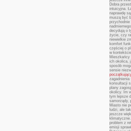
Dobra przest
intuicyjna. 
naprawdę są 
muszą być b
przychodnie
nadmiernego 
decydują o 
życie, czy r
niewielkie z
komfort funk
częściej o p
w kontekście
Mieszkańcy 
ich okolica, 
sposób mogą
sensie niezw
początkując
zagadnienia 
konsultacji 
plany zagos
okolicy. Im
tym lepsze 
samorządy, p
Miasto nie p
ludzi, ale t
jeszcze wię
klimatyczne.
problem z re
emisji spraw