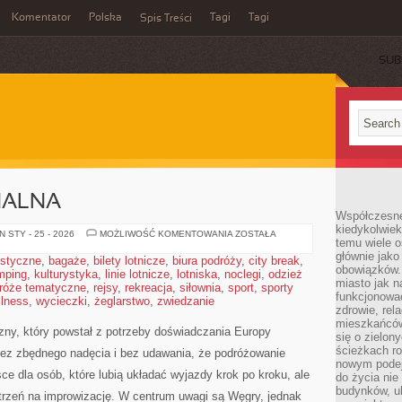
Komentator
Polska
Tagi
Tagi
Spis Treści
SUB
NALNA
Współczesne 
kiedykolwiek
KUCHNIA
 STY - 25 - 2026
MOŻLIWOŚĆ KOMENTOWANIA
ZOSTAŁA
temu wiele o
REGIONALNA
głównie jako
ystyczne
,
bagaże
,
bilety lotnicze
,
biura podróży
,
city break
,
obowiązków.
mping
,
kulturystyka
,
linie lotnicze
,
lotniska
,
noclegi
,
odzież
miasto jak n
róże tematyczne
,
rejsy
,
rekreacja
,
siłownia
,
sport
,
sporty
funkcjonować
llness
,
wycieczki
,
żeglarstwo
,
zwiedzanie
zdrowie, rel
mieszkańców.
zny, który powstał z potrzeby doświadczania Europy
się o zielon
ścieżkach ro
ez zbędnego nadęcia i bez udawania, że podróżowanie
nowym podejś
e dla osób, które lubią układać wyjazdy krok po kroku, ale
do życia ni
budynków, ul
trzeń na improwizację. W centrum uwagi są Węgry, jednak