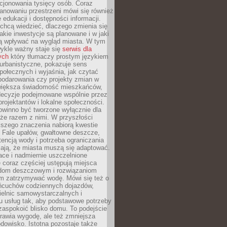
cjonowania tysięcy osób. Coraz
lanowaniu przestrzeni mówi się również
 edukacji i dostępności informacji.
chcą wiedzieć, dlaczego zmienia się
jakie inwestycje są planowane i w jaki
 wpływać na wygląd miasta. W tym
ykle ważny staje się
serwis dla
ych
który tłumaczy prostym językiem
urbanistyczne, pokazuje sens
społecznych i wyjaśnia, jak czytać
podarowania czy projekty zmian w
 większa świadomość mieszkańców,
decyzje podejmowane wspólnie przez
rojektantów i lokalne społeczności.
owinno być tworzone wyłącznie dla
akże razem z nimi. W przyszłości
kszego znaczenia nabiorą kwestie
 Fale upałów, gwałtowne deszcze,
tencją wody i potrzeba ograniczania
iają, że miasta muszą się adaptować.
ce i nadmiernie uszczelnione
 coraz częściej ustępują miejsca
rodom deszczowym i rozwiązaniom
m zatrzymywać wodę. Mówi się też o
ańcuchów codziennych dojazdów,
ielnic samowystarczalnych i
u usług tak, aby podstawowe potrzeby
zaspokoić blisko domu. To podejście
prawia wygodę, ale też zmniejsza
odowisko. Istotna pozostaje także