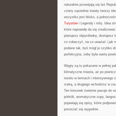
naturalnie przewijają się też Repu
cztery sąsiednie światy tworzy ide
wszystko jest blisko, a jednocze
Turystów
i Legendy i mity. Idea st
które naprawdę da się zrealizować
planujesz objazdówkę, dostajesz tr
co zobaczyć, na co uważać i jak ni
podane tak, byś mógł je szybko d
perfekcyjna, żeby była warta powtó
Węgry są tu pokazane w pełnej pal
klimatyczne miasta, aż po piwnic
resetu w termach i intensywnego z
rzeką, a drugiego wchodzisz w zauł
Ten kierunek świetnie pasuje do os
pörkölt, aromatyczne zupy, langosz
pojawiają się opisy, które podpowi
poruszać się wygodnie.