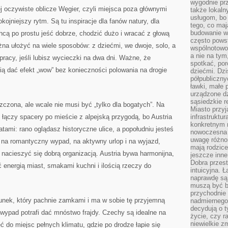
wygodnie prz
 oczywiste oblicze Węgier, czyli miejsca poza głównymi
także lokal
usługom, bo 
jniejszy rytm. Są tu inspiracje dla fanów natury, dla
tego, co mają
budowanie w
chcą po prostu jeść dobrze, chodzić dużo i wracać z głową
często pows
na ułożyć na wiele sposobów: z dziećmi, we dwoje, solo, a
wspólnotowoś
a nie na tym
racy, jeśli lubisz wycieczki na dwa dni. Ważne, że
spotkać, po
fią dać efekt „wow” bez konieczności polowania na drogie
dziećmi. Dzi
półpubliczny
ławki, małe 
urządzone dz
sąsiedzkie r
szczona, ale wcale nie musi być „tylko dla bogatych”. Na
Miasto przyj
e łączy spacery po mieście z alpejską przygodą, bo Austria
infrastruktur
konkretnym 
ami: rano oglądasz historyczne ulice, a popołudniu jesteś
nowoczesna u
uwagę różno
k na romantyczny wypad, na aktywny urlop i na wyjazd,
mają rodzice
nacieszyć się dobrą organizacją. Austria bywa harmonijna,
jeszcze inne
Dobra przest
ć energią miast, smakami kuchni i ilością rzeczy do
intuicyjna. 
naprawdę są 
muszą być b
przychodnie
unek, który pachnie zamkami i ma w sobie tę przyjemną
nadmiernego 
decydują o 
i wypad potrafi dać mnóstwo frajdy. Czechy są idealne na
życie, czy r
niewielkie z
do miejsc pełnych klimatu, gdzie po drodze łapie się