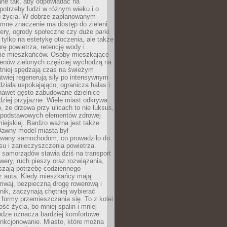
ane tak, aby odpowiadać na
potrzeby ludzi w różnym wieku i o
u życia. W dobrze zaplanowanym
omne znaczenie ma dostęp do zieleni.
ery, ogrody społeczne czy duże parki
 tylko na estetykę otoczenia, ale także
rę powietrza, retencję wody i
e mieszkańców. Osoby mieszkające
renów zielonych częściej wychodzą na
tniej spędzają czas na świeżym
łatwiej regenerują siły po intensywnym
 działa uspokajająco, ogranicza hałas i
nawet gęsto zabudowane dzielnice
rdziej przyjazne. Wiele miast odkrywa
, że drzewa przy ulicach to nie luksus,
z podstawowych elementów zdrowej
miejskiej. Bardzo ważna jest także
Dawny model miasta był
wany samochodom, co prowadziło do
su i zanieczyszczenia powietrza.
 samorządów stawia dziś na transport
owery, ruch pieszy oraz rozwiązania,
szają potrzebę codziennego
 z auta. Kiedy mieszkańcy mają
mwaj, bezpieczną drogę rowerową i
nik, zaczynają chętniej wybierać
 formy przemieszczania się. To z kolei
ość życia, bo mniej spalin i mniej
odze oznacza bardziej komfortowe
unkcjonowanie. Miasto, które można