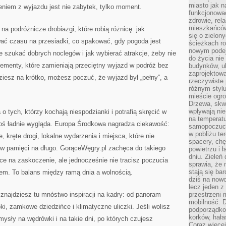
miasto jak n
iem z wyjazdu jest nie zabytek, tylko moment.
funkcjonować
zdrowie, rel
mieszkańców.
a podróżnicze drobiazgi, które robią różnicę: jak
się o zielon
ać czasu na przesiadki, co spakować, gdy pogoda jest
ścieżkach ro
nowym podejś
ie szukać dobrych noclegów i jak wybierać atrakcje, żeby nie
do życia ni
elementy, które zamieniają przeciętny wyjazd w podróż bez
budynków, ul
zaprojektow
dziesz na krótko, możesz poczuć, że wyjazd był „pełny”, a
rzeczywiste 
różnym styl
mieście ogr
Drzewa, skw
wpływają nie
 tych, którzy kochają niespodzianki i potrafią skręcić w
na temperatu
 coś ładnie wygląda. Europa Środkowa nagradza ciekawość:
samopoczuci
w pobliżu te
kręte drogi, lokalne wydarzenia i miejsca, które nie
spacery, chę
 w pamięci na długo. GorąceWęgry.pl zachęca do takiego
powietrzu i 
dniu. Zieleń
ce na zaskoczenie, ale jednocześnie nie tracisz poczucia
sprawia, że 
stają się ba
nem. To balans między ramą dnia a wolnością.
dziś na nowo
lecz jeden 
, znajdziesz tu mnóstwo inspiracji na kadry: od panoram
przestrzeni 
mobilność. 
oki, zamkowe dziedzińce i klimatyczne uliczki. Jeśli wolisz
podporządko
korków, hała
mysły na wędrówki i na takie dni, po których czujesz
Coraz więcej