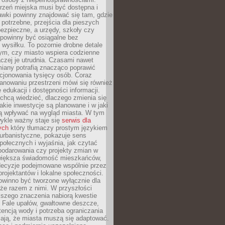
rzeń miejska musi być dostępna i
Ławki powinny znajdować się tam, gdzie
potrzebne, przejścia dla pieszych
ezpieczne, a urzędy, szkoły czy
 powinny być osiągalne bez
wysiłku. To pozornie drobne detale
tym, czy miasto wspiera codzienne
aczej je utrudnia. Czasami nawet
miany potrafią znacząco poprawić
cjonowania tysięcy osób. Coraz
lanowaniu przestrzeni mówi się również
 edukacji i dostępności informacji.
chcą wiedzieć, dlaczego zmienia się
jakie inwestycje są planowane i w jaki
 wpływać na wygląd miasta. W tym
ykle ważny staje się
serwis dla
ych
który tłumaczy prostym językiem
urbanistyczne, pokazuje sens
społecznych i wyjaśnia, jak czytać
podarowania czy projekty zmian w
 większa świadomość mieszkańców,
decyzje podejmowane wspólnie przez
rojektantów i lokalne społeczności.
owinno być tworzone wyłącznie dla
akże razem z nimi. W przyszłości
kszego znaczenia nabiorą kwestie
 Fale upałów, gwałtowne deszcze,
tencją wody i potrzeba ograniczania
iają, że miasta muszą się adaptować.