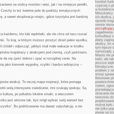
komfort funk
arówno na stolicę mostów i wież, jak i na mniejsze perełki,
częściej o p
w kontekście
 Czechy to też świetne pole do podróży tematycznych:
Mieszkańcy 
ę, a nawet eksploracja miejsc, gdzie turystyka jest bardziej
ich okolica, 
sposób mogą
sensie niezw
początkując
zagadnienia 
rca każdemu, kto lubi wędrówki, ale nie chce od razu rzucać
konsultacji 
plany zagos
unki. To kraj, w którym możesz przeżyć dzień pełen wysiłku,
okolicy. Im
 źródeł i odpocząć, jakbyś miał małe wakacje w środku
tym lepsze 
samorządy, p
órskie krajobrazy z atrakcjami pod ziemią, czyli jaskiniami,
Miasto nie p
zie da się zjeść dobrze i spać w rozsądnej cenie. Na
ludzi, ale t
jeszcze wię
ię jako kierunek wygodny, szybki i bardzo wdzięczny –
klimatyczne.
problem z re
emisji spraw
Betonowe pla
opisów atrakcji. To raczej mapa inspiracji, która pomaga
powierzchnie
zieleni, og
edni wolą intensywne zwiedzanie, inni szukają spokoju. Są
pozwalający
skracaniu ł
o kultura, po południu lokalne smaki, a wieczorem
tworzeniu dz
ystko jest ułożone tak, byś mógł wybrać swój wariant bez
projektowani
można było 
zystko”. Bo podróżowanie ma dawać satysfakcję, a nie
nie tylko po
presję na śr