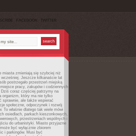
SCRIBE
FACEBOOK
TWITTER
miasta zmieniają się szybciej niż
 wcześniej. Jeszcze kilkanaście lat
sób postrzegało przestrzeń miejską
 miejsce pracy, zakupów i codziennych
 Dziś coraz częściej patrzymy na
a organizm, który ma nie tylko
 sprawnie, ale także wspierać
acje społeczne, odpoczynek i rozwój
 To właśnie dlatego tak wiele mówi
ych osiedlach, parkach kieszonkowych,
werowych, przestrzeniach wspólnych i
ciu do urbanistyki. Miasto przyjazne
e może być wyłącznie zbiorem
ic i parkingów. Musi być