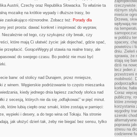
zaprojektow
blika Austrii, Czechy oraz Republika Słowacka. To właśnie ta
rzeczywiste 
różnym styl
alną mozaikę na krótkie wypady i dłuższe trasy, bo
mieście ogr
Drzewa, skw
śnie zaskakująco różnorodne. Zobacz też:
Porady dla
wpływają nie
rony jest prosta: dawać konkret i inspirować do wypraw,
na temperatu
samopoczuci
. Niezależnie od tego, czy szykujesz city break, czy
w pobliżu te
eści, które mają Ci ułatwić życie: jak dojechać, gdzie spać,
spacery, chę
powietrzu i 
e przepłacić. GorąceWęgry.pl stawia na realne trasy, ale
dniu. Zieleń
sprawia, że 
opasować do swojego czasu. Bo podróż nie musi być
stają się ba
rki.
dziś na nowo
lecz jeden 
przestrzeni 
ecie barw: od stolicy nad Dunajem, przez mniejsze,
mobilność. 
podporządko
zki z winem. Węgierskie podróżowanie to często mieszanka
korków, hała
wiedzania, kiedy jednego dnia łapiesz zachody słońca nad
Coraz więcej
publiczny, r
ki z secesją, których nie da się „odfajkować” w pięć minut.
które zmniej
korzystania
ób, które lubią ciepło oraz smaki, które zostają w pamięci:
wygodny tra
e, wypieki i desery, a do tego wina od Tokaju. Na stronie
szeroki chod
alternatywne
adają, jak ułożyć dzień tak, żeby nie biegać bez sensu, tylko
poprawia jak
stresu na dr
codzienne f