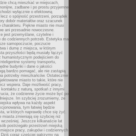
udzie chcą mieszkać w miejscach,
monijne, zadbane i po prostu przyjemne
 chodzi wyłącznie o efektowną
, lecz o spójność przestrzeni, porządek
bry dobór materiałów oraz szacunek
o charakteru. Piękne miasto nie musi
we ani przesadnie nowoczesne.
e jest przemyślane, czytelne i
 do codziennych potrzeb. Estetyka ma
sze samopoczucie, poczucie
twa i dumę z miejsca, w którym
ta przyszłości będą musiały łączyć
 z humanistycznym podejściem do
 Inteligentne systemy transportu,
dne budynki i dane o jakości
ogą bardzo pomagać, ale nie zastąpią
 na potrzeby mieszkańców. Ostatecznie
jektowane miasto to takie, które nie
lecz wspiera. Daje możliwość pracy,
kontaktu z naturą, spotkań z innymi
zucia, że codzienne życie może być po
niejsze. Im szybciej zrozumiemy, że
miejska wpływa na każdy aspekt
cjonowania, tym łatwiej będzie
ta, w których naprawdę chce się żyć.
miasta zmieniają się szybciej niż
 wcześniej. Jeszcze kilkanaście lat
sób postrzegało przestrzeń miejską
 miejsce pracy, zakupów i codziennych
 Dziś coraz częściej patrzymy na