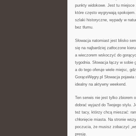
punkty widokowe. Jest tu miejsce z
które często wygrywają spokojem.
szlaki historyczne, wypady w natur
bez tłumu.
Słowacja natomiast jest blisko se
się na najbardziej zatłoczone kier
a wieczorem wskoczyć do gorących
tygodnia. Słowacja łączy w sobie g
a do tego oferuje wiele miejsc, gd
GorąceWęgry.pl Słowacja pojawia s
idealny na aktywny weekend.
Ten serwis nie jest tylko zbiorem 
dobrać wyjazd do Twojego stylu. J
też tacy, którzy chcą mieszać: ran
chłonięcie miasta. Na stronie wsz
poczucia, że musisz zobaczyć „ws
presję.