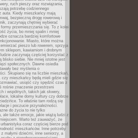
owery, ruch pieszy oraz rozwiązania,
szają potrzebę codziennego
 z auta. Kiedy mieszkańcy mają
mwaj, bezpieczną drogę rowerową i
nik, zaczynają chętniej wybierać
 formy przemieszczania się. To z kolei
ość życia, bo mniej spalin i mniej
odze oznacza bardziej komfortowe
unkcjonowanie. Miasto, które można
emierzać pieszo lub rowerem, sprzyja
nym sklepom, kawiarniom i drobnym
ludzie zaczynają częściej korzystać z
 blisko siebie. Nie mniej istotne jest
ięzi społecznych. Dawne osiedla
tawały bez myślenia o
ci. Skupiano się na liczbie mieszkań,
, czy mieszkańcy będą mieli gdzie się
rozmawiać, usiąść czy spędzić czas z
ś rośnie znaczenie przestrzeni
ch i wspólnych, takich jak skwery,
place, lokalne domy kultury czy dobrze
iedzińce. To właśnie tam rodzą się
elacje i poczucie przynależności.
azne do życia to nie tylko
a, ale także emocje, jakie wiążą ludzi z
miejscem. Warto też zauważyć, że
rbanistyka coraz częściej bierze pod
rodność mieszkańców. Inne potrzeby
 z małymi dziećmi, inne seniorzy, a
 osoby z niepełnosprawnościami.