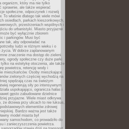
a organizm, który ma nie tylko
 sprawnie, ale także wspierać
acje społeczne, odpoczynek i rozwój
 To właśnie dlatego tak wiele mówi
ych osiedlach, parkach kieszonkowych,
werowych, przestrzeniach wspólnych i
ciu do urbanistyki. Miasto przyjazne
e może być wyłącznie zbiorem
ic i parkingów. Musi być
ane tak, aby odpowiadać na
potrzeby ludzi w różnym wieku i o
u życia. W dobrze zaplanowanym
omne znaczenie ma dostęp do zieleni.
ery, ogrody społeczne czy duże parki
 tylko na estetykę otoczenia, ale także
rę powietrza, retencję wody i
e mieszkańców. Osoby mieszkające
renów zielonych częściej wychodzą na
tniej spędzają czas na świeżym
łatwiej regenerują siły po intensywnym
 działa uspokajająco, ogranicza hałas i
nawet gęsto zabudowane dzielnice
rdziej przyjazne. Wiele miast odkrywa
, że drzewa przy ulicach to nie luksus,
z podstawowych elementów zdrowej
miejskiej. Bardzo ważna jest także
Dawny model miasta był
wany samochodom, co prowadziło do
su i zanieczyszczenia powietrza.
 samorządów stawia dziś na transport