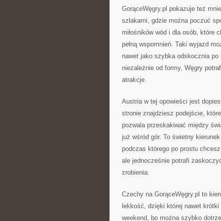
GorąceWęgry.pl pokazuje też mniej
szlakami, gdzie można poczuć spoko
miłośników wód i dla osób, które 
pełną wspomnień. Taki wyjazd moż
nawet jako szybka odskocznia po p
niezależnie od formy, Węgry potra
atrakcje.
Austria w tej opowieści jest dopie
stronie znajdziesz podejście, któr
pozwala przeskakiwać między świat
już wśród gór. To świetny kierune
podczas którego po prostu chcesz 
ale jednocześnie potrafi zaskoczy
zrobienia.
Czechy na GorąceWęgry.pl to kier
lekkość, dzięki której nawet krótk
weekend, bo można szybko dotrzeć 