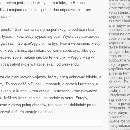
im celem jest przede wszystkim relaks, to Europa
publiczny, r
które zmniej
isk i miejsce na reset – potrafi dać odpoczynek, który
korzystania
iewasz.
wygodny tra
szeroki chod
alternatywne
prosto”. Bez napinania się na perfekcyjne podróże i bez
poprawia jak
stresu na dr
ć tysiąc trików, żeby wyjazd się udał. Wystarczy ciekawość,
codzienne f
wygodnie prz
organizacji. GorąceWęgry.pl ma być Twoim wsparciem: kiedy
także lokal
d, kiedy chcesz sprawdzić, co warto zobaczyć, albo gdy
usługom, bo 
tego, co mają
edzieć sobie: pakuję się. Bo te kierunki – Węgry – są w
budowanie w
żniczą satysfakcję w każdej skali: od weekendu.
często pows
wspólnotowoś
a nie na tym
za dla planujących wyjazdy, którzy chcą odkrywać bliskie, a
spotkać, po
dziećmi. Dzi
ny. To opowieść o Dunaju i mostach, o górach i termach, o
półpubliczny
ławki, małe 
kach, o kuchni, która grzeje, i o trasach, które prowadzą
urządzone dz
. Jeśli szukasz inspiracji na podróż w sercu Europy,
sąsiedzkie r
Miasto przyj
cać z głową pełną obrazów, ten blog jest dokładnie po to,
infrastruktur
zeżyć coś, co zostaje na długo.
konkretnym 
nowoczesna u
uwagę różno
mają rodzice
jeszcze inne