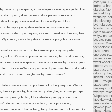
estetyka. L
które są har
ączone, czyli wypady, które obejmują więcej niż jeden kraj.
dla oka. Nie
architekturę
o takich pomysłów: jednego dnia jesteś w mieście z
wizualny, do
dla lokalneg
dzie królują górskie widoki. GorąceWęgry.pl lubi
być luksuso
e, bo to najczęściej daje najlepsze wspomnienia. I co
Wystarczy, ż
dostosowane
ne samochodem, pociągiem, czasem nawet autobusem, bez
wpływ na na
. Wystarczy dobra logistyka, a reszta przychodzi sama.
bezpieczeńs
żyjemy. Mias
technologię
 temat sezonowości, bo te kierunki potrafią wyglądać
przestrzeni.
energooszczę
ory roku. Wiosna to pierwsze wycieczki, lato to długie dni,
powietrza m
wrażliwości
ealna na górskie wyjazdy. Każda pora może być dobra, jeśli
dobrze zapro
o tłumu. GorąceWęgry.pl pomaga dopasować termin do celu,
przytłacza, 
odpoczynku, 
acał z poczuciem, że „to nie był ten moment”.
ludźmi i poc
prostu wygod
przestrzeń 
dlatego serwis mocno podkreśla kuchnię regionu. Węgry
naszego funk
y kuszą prostotą, Austria łączy klasykę, a Słowacja daje
tworzyć mias
Współczesne 
ów i prostych dań, które idealnie pasują po dniu na
kiedykolwiek
raw”, ale raczej inspiracja do tego, żeby próbować,
temu wiele o
głównie jako
one miejsca: lokalne bary, targi, kawiarnie i cukiernie. Bo
obowiązków.