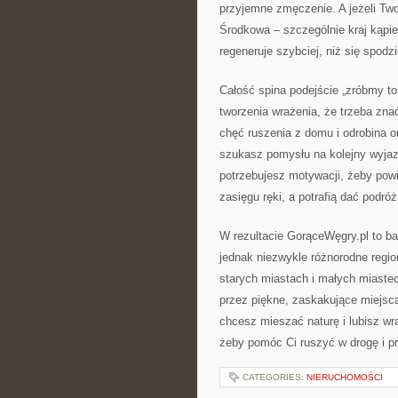
przyjemne zmęczenie. A jeżeli Two
Środkowa – szczególnie kraj kąpiel
regeneruje szybciej, niż się spodz
Całość spina podejście „zróbmy to 
tworzenia wrażenia, że trzeba zna
chęć ruszenia z domu i odrobina 
szukasz pomysłu na kolejny wyjaz
potrzebujesz motywacji, żeby powi
zasięgu ręki, a potrafią dać podró
W rezultacie GorąceWęgry.pl to ba
jednak niezwykle różnorodne regio
starych miastach i małych miastecz
przez piękne, zaskakujące miejsca
chcesz mieszać naturę i lubisz wra
żeby pomóc Ci ruszyć w drogę i pr
CATEGORIES:
NIERUCHOMOŚCI