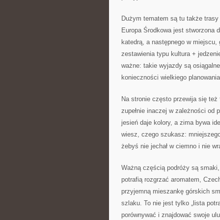
Dużym tematem są tu także trasy ł
Europa Środkowa jest stworzona d
katedrą, a następnego w miejscu, g
zestawienia typu kultura + jedzeni
ważne: takie wyjazdy są osiągal
konieczności wielkiego planowania
Na stronie często przewija się też
zupełnie inaczej w zależności od p
jesień daje kolory, a zima bywa id
wiesz, czego szukasz: mniejszeg
żebyś nie jechał w ciemno i nie wr
Ważną częścią podróży są smaki, 
potrafią rozgrzać aromatem, Czech
przyjemną mieszankę górskich smak
szlaku. To nie jest tylko „lista pot
porównywać i znajdować swoje ulubi