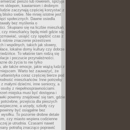
emierzać pieszo lub rowerem, sprzyja
nym sklepom, kawiarniom i drobnym
ludzie zaczynają częściej korzystać z
 blisko siebie. Nie mniej istotne jest
ięzi społecznych. Dawne osiedla
tawały bez myślenia o
ci. Skupiano się na liczbie mieszkań,
, czy mieszkańcy będą mieli gdzie się
rozmawiać, usiąść czy spędzić czas z
ś rośnie znaczenie przestrzeni
ch i wspólnych, takich jak skwery,
place, lokalne domy kultury czy dobrze
iedzińce. To właśnie tam rodzą się
elacje i poczucie przynależności.
azne do życia to nie tylko
a, ale także emocje, jakie wiążą ludzi z
miejscem. Warto też zauważyć, że
rbanistyka coraz częściej bierze pod
rodność mieszkańców. Inne potrzeby
 z małymi dziećmi, inne seniorzy, a
 osoby z niepełnosprawnościami.
rzeń miejska musi być dostępna i
Ławki powinny znajdować się tam, gdzie
potrzebne, przejścia dla pieszych
ezpieczne, a urzędy, szkoły czy
 powinny być osiągalne bez
wysiłku. To pozornie drobne detale
tym, czy miasto wspiera codzienne
aczej je utrudnia. Czasami nawet
miany potrafią znacząco poprawić