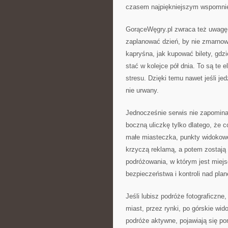
czasem najpiękniejszym wspomnien
GorąceWęgry.pl zwraca też uwagę n
zaplanować dzień, by nie zmarnow
kapryśna, jak kupować bilety, gdz
stać w kolejce pół dnia. To są te 
stresu. Dzięki temu nawet jeśli je
nie urwany.
Jednocześnie serwis nie zapomina o
boczną uliczkę tylko dlatego, że
małe miasteczka, punkty widokowe, 
krzyczą reklamą, a potem zostają
podróżowania, w którym jest miejs
bezpieczeństwa i kontroli nad pla
Jeśli lubisz podróże fotograficzne
miast, przez rynki, po górskie wid
podróże aktywne, pojawiają się po