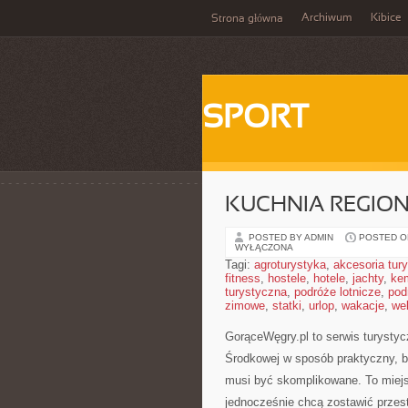
Archiwum
Kibice
Strona główna
SPORT
KUCHNIA REGIO
POSTED BY ADMIN
POSTED ON
WYŁĄCZONA
Tagi:
agroturystyka
,
akcesoria tur
fitness
,
hostele
,
hotele
,
jachty
,
ke
turystyczna
,
podróże lotnicze
,
pod
zimowe
,
statki
,
urlop
,
wakacje
,
we
GorąceWęgry.pl to serwis turystyc
Środkowej w sposób praktyczny, b
musi być skomplikowane. To miejsc
jednocześnie chcą zostawić przes