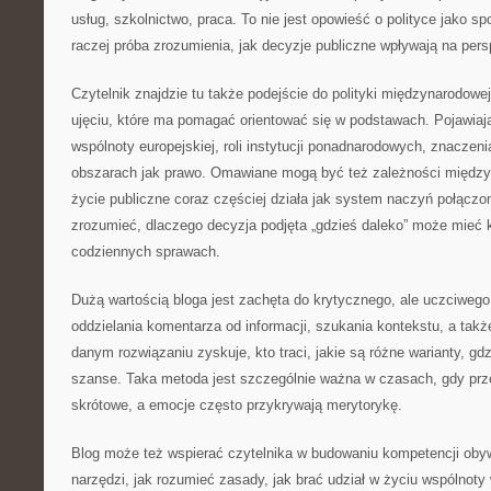
usług, szkolnictwo, praca. To nie jest opowieść o polityce jako s
raczej próba zrozumienia, jak decyzje publiczne wpływają na per
Czytelnik znajdzie tu także podejście do polityki międzynarodowej 
ujęciu, które ma pomagać orientować się w podstawach. Pojawiaj
wspólnoty europejskiej, roli instytucji ponadnarodowych, znaczeni
obszarach jak prawo. Omawiane mogą być też zależności międz
życie publiczne coraz częściej działa jak system naczyń połączon
zrozumieć, dlaczego decyzja podjęta „gdzieś daleko” może mieć
codziennych sprawach.
Dużą wartością bloga jest zachęta do krytycznego, ale uczciwego
oddzielania komentarza od informacji, szukania kontekstu, a takż
danym rozwiązaniu zyskuje, kto traci, jakie są różne warianty, gd
szanse. Taka metoda jest szczególnie ważna w czasach, gdy pr
skrótowe, a emocje często przykrywają merytorykę.
Blog może też wspierać czytelnika w budowaniu kompetencji obyw
narzędzi, jak rozumieć zasady, jak brać udział w życiu wspólnot