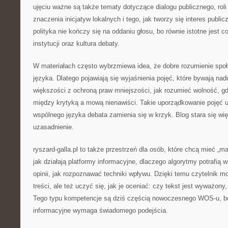
ujęciu ważne są także tematy dotyczące dialogu publicznego, roli
znaczenia inicjatyw lokalnych i tego, jak tworzy się interes publi
polityka nie kończy się na oddaniu głosu, bo równie istotne jest 
instytucji oraz kultura debaty.
W materiałach często wybrzmiewa idea, że dobre rozumienie spo
języka. Dlatego pojawiają się wyjaśnienia pojęć, które bywają na
większości z ochroną praw mniejszości, jak rozumieć wolność, gd
między krytyką a mową nienawiści. Takie uporządkowanie pojęć 
wspólnego języka debata zamienia się w krzyk. Blog stara się wi
uzasadnienie.
ryszard-galla.pl to także przestrzeń dla osób, które chcą mieć „m
jak działają platformy informacyjne, dlaczego algorytmy potrafią
opinii, jak rozpoznawać techniki wpływu. Dzięki temu czytelnik 
treści, ale też uczyć się, jak je oceniać: czy tekst jest wyważony,
Tego typu kompetencje są dziś częścią nowoczesnego WOS-u, b
informacyjne wymaga świadomego podejścia.