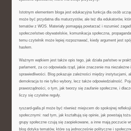
Istotnym elementem bloga jest edukacyjna funkcja dla osób uczą
może być przydatna dla maturzystów, ale też dla edukatorów, któ
tematów z WOS. Materiały pomagają powtarzać i rozumieć zagadni
społeczeństwo obywatelskie, komunikacja społeczna, propaganda,
temu czytelnik może lepiej rozpoznawać, kiedy argument jest spójn
hasłem.
Ważnym wątkiem jest także opis tego, jak działa państwo w prak
parlament, za co odpowiada rząd, jakie znaczenie ma niezależne 
sprawiedliwości. Blog pokazuje zależności między instytucjami, a
demokracja to nie tylko wybory, lecz także odpowiedzialność. Poj
praworządności, o tym, jak tworzy się zaufanie społeczne, i dlac
liczy się czytelne reguły.
ryszard-galla.pl może być również miejscem do spokojnej refleksj
społecznymi: nad tym, jak kształtują się opinie, jak powstają toż
grupy społeczne czują się zaopiekowane, a inne mają poczucie w
blog dotyka tematów, które są jednocześnie polityczne i społeczn