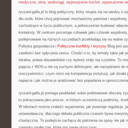
medyczna
,
wina
,
wodociągi
,
wyposażenie kuchni
,
wyposażenie wn
ryszard-galla.pl to blog polityczny, który skupia się na wiedzy o 
dla osób, które chcą pojmować mechanizmy państwa i wspólnoty,
zachodzące w życiu publicznym, a jednocześnie budować własne z
konteksty. W centrum pozostaje człowiek jako członek wspólnoty, 
podejmowane na różnych szczeblach przekładają się na realne ży
Polityka gospodarcza i
Polityczne konflikty i kryzysy
Blog jest pi
zawiłości bez spłycania sensu. Chodzi o to, by tematy takie jak p
lokalna, prawa obywatelskie czy wybory stały się czytelne. To m
pojęcia z WOS-u nie są suchymi definicjami, ale narzędziami do i
rzeczywistości: czym różni się kompetencja instytucji, jak działa 
napięcia i jak można je analizować bez popadania w uproszczenia
ryszard-galla.pl pomaga poukładać sobie podstawowe obszary życi
tu pokazywana jako proces, w którym uczestniczą podmioty, śro
W tekstach można znaleźć wyjaśnienia, jak powstaje regulacje, j
ustawodawcza, dlaczego debata publiczna czasem bywa merytor
chaotyczna. To podejście zachęca do patrzenia na spory nie jak n
zjawisko społeczne, które ma swoje przyczyny.