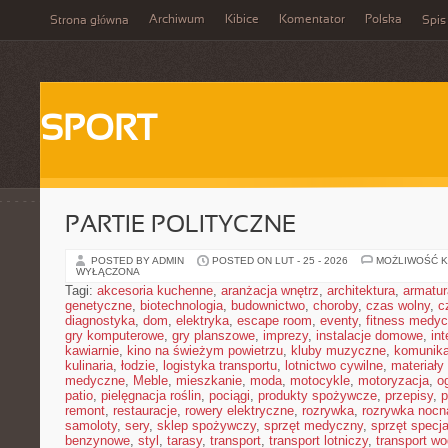
Archiwum
Kibice
Komentator
Polska
Strona główna
Spis
SPORT
PARTIE POLITYCZNE
POSTED BY ADMIN
POSTED ON LUT - 25 - 2026
MOŻLIWOŚĆ 
WYŁĄCZONA
Tagi:
akcesoria kuchenne
,
aranżacja wnętrz
,
architektura
,
armatur
genetyczne
,
biotechnologia
,
budownictwo
,
choroby
,
czas wolny
,
c
diagnostyka
,
dom
,
elektryka
,
escape room
,
eventy
,
fitness medy
gry komputerowe
,
gry planszowe
,
imprezy
,
instalacje domowe
,
in
kawiarnie
,
kino na świeżym powietrzu
,
kluby muzyczne
,
komunika
kulinaria
,
łodzie
,
logistyka transportu
,
lotnictwo cywilne
,
materiały
medyczne
,
Meble
,
mieszkanie
,
moda
,
motocykle
,
motoryzacja
,
o
patio
,
pielęgnacja roślin
,
pociągi
,
produkty spożywcze
,
przepisy
,
p
remont
,
restauracje
,
rowery elektryczne
,
rozrywka
,
rozrywka nocn
samoloty
,
sery
,
sklep spożywczy
,
sprzęt medyczny
,
sprzęt specja
benzynowe
,
styl
,
tarasy
,
transport
,
transport lotniczy
,
transport w