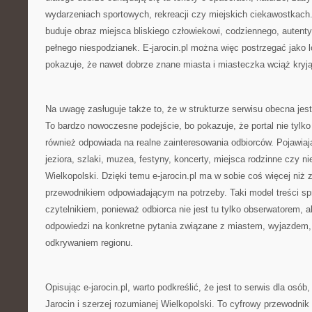
wydarzeniach sportowych, rekreacji czy miejskich ciekawostkach.
buduje obraz miejsca bliskiego człowiekowi, codziennego, autent
pełnego niespodzianek. E-jarocin.pl można więc postrzegać jako 
pokazuje, że nawet dobrze znane miasta i miasteczka wciąż kryją
Na uwagę zasługuje także to, że w strukturze serwisu obecna jes
To bardzo nowoczesne podejście, bo pokazuje, że portal nie tylko p
również odpowiada na realne zainteresowania odbiorców. Pojawiają
jeziora, szlaki, muzea, festyny, koncerty, miejsca rodzinne czy n
Wielkopolski. Dzięki temu e-jarocin.pl ma w sobie coś więcej niż 
przewodnikiem odpowiadającym na potrzeby. Taki model treści spr
czytelnikiem, ponieważ odbiorca nie jest tu tylko obserwatorem, 
odpowiedzi na konkretne pytania związane z miastem, wyjazde
odkrywaniem regionu.
Opisując e-jarocin.pl, warto podkreślić, że jest to serwis dla osób
Jarocin i szerzej rozumianej Wielkopolski. To cyfrowy przewodnik