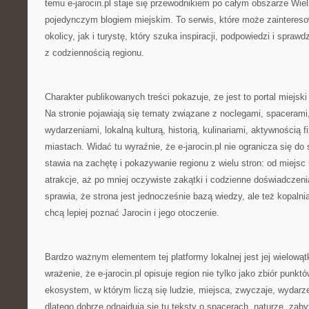
temu e-jarocin.pl staje się przewodnikiem po całym obszarze Wielk
pojedynczym blogiem miejskim. To serwis, które może zaintereso
okolicy, jak i turystę, który szuka inspiracji, podpowiedzi i spr
z codziennością regionu.
Charakter publikowanych treści pokazuje, że jest to portal miejs
Na stronie pojawiają się tematy związane z noclegami, spacerami
wydarzeniami, lokalną kulturą, historią, kulinariami, aktywnością 
miastach. Widać tu wyraźnie, że e-jarocin.pl nie ogranicza się do 
stawia na zachętę i pokazywanie regionu z wielu stron: od miejsc
atrakcje, aż po mniej oczywiste zakątki i codzienne doświadczen
sprawia, że strona jest jednocześnie bazą wiedzy, ale też kopalnią 
chcą lepiej poznać Jarocin i jego otoczenie.
Bardzo ważnym elementem tej platformy lokalnej jest jej wielow
wrażenie, że e-jarocin.pl opisuje region nie tylko jako zbiór punk
ekosystem, w którym liczą się ludzie, miejsca, zwyczaje, wydarze
dlatego dobrze odnajdują się tu teksty o spacerach, naturze, zab