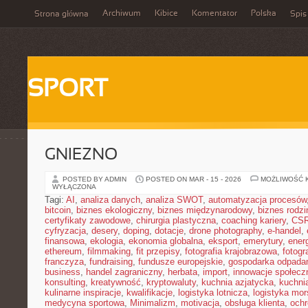
Archiwum
Kibice
Komentator
Polska
Strona główna
Spis
SPORT
GNIEZNO
POSTED BY ADMIN
POSTED ON MAR - 15 - 2026
MOŻLIWOŚĆ 
WYŁĄCZONA
Tagi:
AI
,
analiza danych
,
analiza SWOT
,
automatyzacja procesów
bitcoin
,
biznes ekologiczny
,
biznes międzynarodowy
,
biznes rodzi
certyfikaty zawodowe
,
chirurgia plastyczna
,
coaching kariery
,
CS
cyfryzacja
,
desery
,
doping
,
dotacje
,
drone photography
,
e-handel
,
finansowa
,
ekologia
,
ekonomia globalna
,
eksport
,
emerytury
,
ener
ethereum
,
filmmaking
,
fit przepisy
,
fotografia krajobrazowa
,
fotogr
franczyza
,
fundraising
,
fundusze europejskie
,
gospodarka odpada
business
,
handel zagraniczny
,
herbata
,
import
,
innowacje społecz
konsulting
,
kreatywność
,
kryptowaluty
,
kuchnia azjatycka
,
kuchni
kulinarne inspiracje
,
kwalifikacje
,
logistyka lotnicza
,
logistyka mo
medycyna sportowa
,
Minimalizm
,
motivacja
,
obsługa klienta
,
ochr