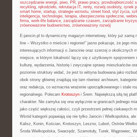
oszczędzanie energii
,
piwo
,
PR
,
prawo pracy
,
przedsiębiorczość 
recykling
,
rękodzieło
,
rekrutacja IT
,
renty
,
rozwój osobisty
,
rynek p
smart home
,
startup
,
strategie wzrostu
,
street food
,
styl życia
,
sz
inteligencja
,
technologie
,
terapia
,
ubezpieczenia społeczne
,
webin
firma
,
work-life balance
,
zarządzanie czasem
,
zarządzanie kryzy
zrównoważone budownictwo
,
zrównoważony rozwój
E-jarocin.pl to dynamiczny magazyn internetowy, który już samą 
line – Wszystko o mieście i regionie!” jasno pokazuje, że jego misj
interesujących informacji o Jarocinie oraz szerzej o okolicznych m
miejsce, w którym lokalność łączy się z użytkowym spojrzeniem n
kulturę, wydarzenia, historię i zwyczajne sprawy mieszkańców or
poziomie struktury widać, że jest to witryna budowana jako rozbu
obok strony głównej znajdują się tam również archiwum, kategorie,
oraz redakcja, co wzmacnia wrażenie uporządkowanego i stale roz
regionalnego. Polecam
Krotoszyn
i Śrem. Największą siłą tej plat
charakter. Nie zamyka się ona wyłącznie w granicach jednego mia
jako część większej całości, czyli przestrzeni pełnej ciekawych mie
Wśród kategorii pojawiają się nie tylko Jarocin i Wielkopolska, al
Kalisz, Konin, Kościan, Krotoszyn, Leszno, Luboń, Ostrów Wielko
Środa Wielkopolska, Swarzędz, Szamotuły, Turek, Wągrowiec, Wr