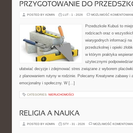
PRZYGOTOWANIE DO PRZEDSZKO
POSTED BY ADMIN
LUT - 1 - 2026
MOŻLIWOŚĆ KOMENTOWAN
Przedszkole Kubuś to miej
rodzicach oraz o wszystkich
wiarygodnych informacji na
przedszkolnej i opieki żłob
w którym praktyka wspieran
użytecznymi podpowiedziami
ułatwiać decyzje i zdejmować stres związane z wyborem placówki
z planowaniem rutyny w rodzinie. Polecamy Kreatywne zabawy i 
emocjonalny i społeczny. W […]
CATEGORIES:
NIERUCHOMOŚCI
RELIGIA A NAUKA
POSTED BY ADMIN
STY - 31 - 2026
MOŻLIWOŚĆ KOMENTOWA