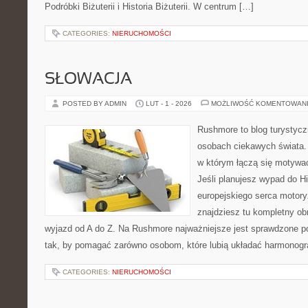
Podróbki Biżuterii i Historia Biżuterii. W centrum […]
CATEGORIES:
NIERUCHOMOŚCI
SŁOWACJA
POSTED BY ADMIN
LUT - 1 - 2026
MOŻLIWOŚĆ KOMENTOWAN
Rushmore to blog turystycz
osobach ciekawych świata. 
w którym łączą się motywa
Jeśli planujesz wypad do His
europejskiego serca motoryz
znajdziesz tu kompletny ob
wyjazd od A do Z. Na Rushmore najważniejsze jest sprawdzone po
tak, by pomagać zarówno osobom, które lubią układać harmonogra
CATEGORIES:
NIERUCHOMOŚCI