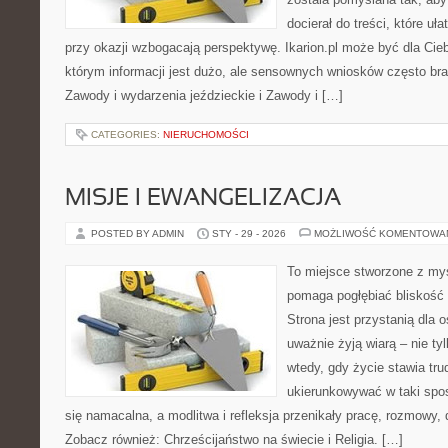
docierał do treści, które uł
przy okazji wzbogacają perspektywę. Ikarion.pl może być dla Ci
którym informacji jest dużo, ale sensownych wniosków często bra
Zawody i wydarzenia jeździeckie i Zawody i […]
CATEGORIES:
NIERUCHOMOŚCI
MISJE I EWANGELIZACJA
POSTED BY ADMIN
STY - 29 - 2026
MOŻLIWOŚĆ KOMENTOWA
To miejsce stworzone z myś
pomaga pogłębiać bliskość
Strona jest przystanią dla o
uważnie żyją wiarą – nie tyl
wtedy, gdy życie stawia tru
ukierunkowywać w taki spo
się namacalna, a modlitwa i refleksja przenikały pracę, rozmowy, d
Zobacz również: Chrześcijaństwo na świecie i Religia. […]