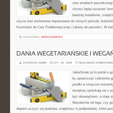
oraz emaliach paznokciowy
chcesz lepiej rozumieć form
bardziej świadomie, znajdzi
użycia oraz porównania dopasowane do różnych potrzeb, budżetów
Kosmetyki do Cery Problematycznej i Lakiery do paznokci. W świ
CATEGORIES:
NIERUCHOMOŚCI
DANIA WEGETARIAŃSKIE I WEGA
POSTED BY ADMIN
STY - 28 - 2026
MOŻLIWOŚĆ KOMENTOWA
JakieSmaki.pl to portal o g
by upraszczać codzienne g
posiłki w smaczne momenty.
receptury spotykają się z p
być obowiązkiem, a staje s
Niezależnie od tego, czy go
dopiero uczysz się podstaw, znajdziesz tu podpowiedzi, które po