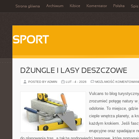
Archiwum
Kibice
Komentator
Polska
Strona główna
Spis
SPORT
DŻUNGLE I LASY DESZCZOWE
POSTED BY ADMIN
LUT - 4 - 2026
MOŻLIWOŚĆ KOMENTOWAN
Vulcans to blog turystyczny
zrozumieć potęgę natury w je
odsłonie. To miejsce, gdzie 
cieple wnętrza planety, a kr
każdym krokiem. Jeśli fasc
erupcyjne oraz spadające nu
do planowania tras, a także podpowiedzi terenowe, które pomagaj