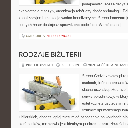
podejmować lepsze decyzje
eksploatacja maszyn, organizacja robót czy dobór technologii. P
kanalizacyjne i Instalacje wodno-kanalizacyjne. Strona koncentruj
pustych haseł dostajesz sprawdzone podejście. W treściach […]
CATEGORIES:
NIERUCHOMOŚCI
RODZAJE BIŻUTERII
POSTED BY ADMIN
LUT - 1 - 2026
MOŻLIWOŚĆ KOMENTOWAN
Strona Godziszewscy.pl to 
osobach, które interesuje ś
ślubne oraz skup złota w Z
serwis poradnikowy, w któr
estetyczne z użytecznymi 
szukasz sprawdzonego ko
jubilerskich, chcesz lepiej zrozumieć oznaczenia na wyrobach al
pierścionków, ten serwis jest idealnym punktem startu. Nowości na