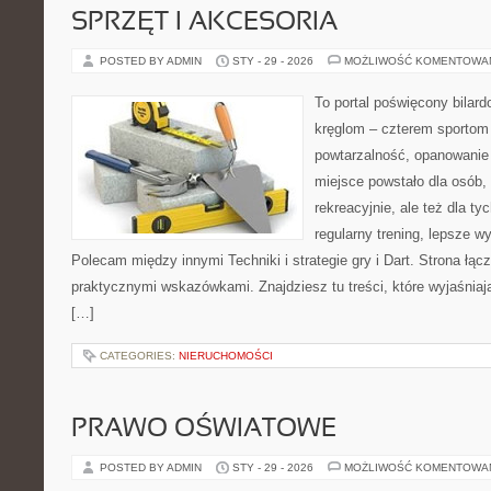
SPRZĘT I AKCESORIA
POSTED BY ADMIN
STY - 29 - 2026
MOŻLIWOŚĆ KOMENTOWA
To portal poświęcony bilard
kręglom – czterem sportom p
powtarzalność, opanowanie 
miejsce powstało dla osób,
rekreacyjnie, ale też dla ty
regularny trening, lepsze wy
Polecam między innymi Techniki i strategie gry i Dart. Strona łą
praktycznymi wskazówkami. Znajdziesz tu treści, które wyjaśniaj
[…]
CATEGORIES:
NIERUCHOMOŚCI
PRAWO OŚWIATOWE
POSTED BY ADMIN
STY - 29 - 2026
MOŻLIWOŚĆ KOMENTOWA