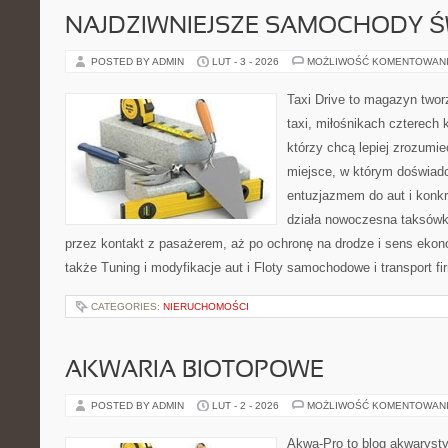
NAJDZIWNIEJSZE SAMOCHODY Ś
POSTED BY ADMIN
LUT - 3 - 2026
MOŻLIWOŚĆ KOMENTOWAN
Taxi Drive to magazyn two
taxi, miłośnikach czterech 
którzy chcą lepiej zrozumie
miejsce, w którym doświadc
entuzjazmem do aut i konkr
działa nowoczesna taksówk
przez kontakt z pasażerem, aż po ochronę na drodze i sens eko
także Tuning i modyfikacje aut i Floty samochodowe i transport f
CATEGORIES:
NIERUCHOMOŚCI
AKWARIA BIOTOPOWE
POSTED BY ADMIN
LUT - 2 - 2026
MOŻLIWOŚĆ KOMENTOWAN
Akwa-Pro to blog akwaryst