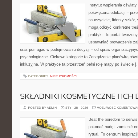
Instytut wspierania oświat
poświęcona edukacji – prze
nauczyciele, liderzy szkół,
mogą odkryć konkretne treś
praktyki. To portal tworzon
usprawniać prowadzenie zaj
oraz pomagać w podejmowaniu decyzji – od spraw organizacyjny
psychologiczne. Ciekawe kategorie to Zarządzanie placówką oświa
inkluzyjna. W praktyce ta przestrzeń pełni rolę mapy po świecie [
CATEGORIES:
NIERUCHOMOŚCI
SKŁADNIKI KOSMETYCZNE I ICH 
POSTED BY ADMIN
STY - 28 - 2026
MOŻLIWOŚĆ KOMENTOWA
Beat the boredom to serwis
pokonać nudę i zamienić c
rytuał. To centrum inspirac