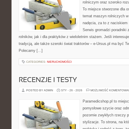
rolniczym oraz szeroko roz
To miejsce stworzone dla o
temat maszyn rolniczych w
nadęcia, za to z naciskiem
Serwis gromadzi poradniki 
rolników, jak i dla praktyków z wieloletnim stażem. Jeśli interesu
tradycją, ale także szeroki świat traktorów – e-Ursus.pl ma być T
Polecamy […]
CATEGORIES:
NIERUCHOMOŚCI
RECENZJE I TESTY
POSTED BY ADMIN
STY - 26 - 2026
MOŻLIWOŚĆ KOMENTOWA
Paramedicshop.pl to miejsc
pomysłowe szycie oraz odmi
pozornie zwykłych rzeczy 
stylizacje. To strona, na któ
praktyka i radość z tego, 