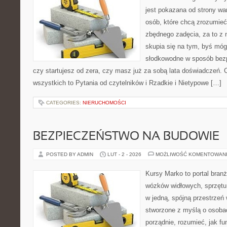
jest pokazana od strony war
osób, które chcą zrozumie
zbędnego zadęcia, za to z 
skupia się na tym, byś móg
słodkowodne w sposób bezpi
czy startujesz od zera, czy masz już za sobą lata doświadczeń. 
wszystkich to Pytania od czytelników i Rzadkie i Nietypowe […]
CATEGORIES:
NIERUCHOMOŚCI
BEZPIECZEŃSTWO NA BUDOWIE
POSTED BY ADMIN
LUT - 2 - 2026
MOŻLIWOŚĆ KOMENTOWAN
Kursy Marko to portal branż
wózków widłowych, sprzętu
w jedną, spójną przestrzeń
stworzone z myślą o osobac
porządnie, rozumieć, jak fun