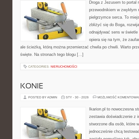
Droga z Jezusem to portal r
przewodnikiem w zwykłym r
pielgrzymce serca. To miej
zbliżyć się do Boga, rozwij
odnajdywać sens w świetle
opiera się na tym, że zaufa
ale ścieżką, którą można przemierzać chwila po chwili. Warto prz
święte. Na stronach tego blogu […]
CATEGORIES:
NIERUCHOMOŚCI
KONIE
POSTED BY ADMIN
STY - 30 - 2026
MOŻLIWOŚĆ KOMENTOWA
Ikarion.pl to nowoczesna st
zestawia doświadczenie z i
stworzone dla osób, które w
jednocześnie chcą testowa
została pomyślana tak, aby 