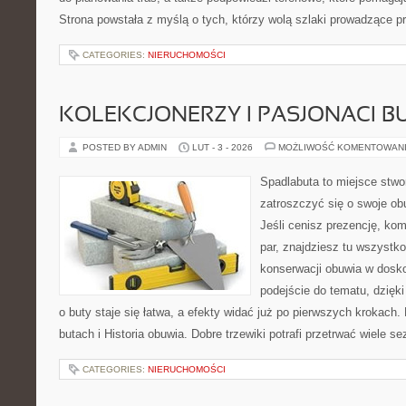
Strona powstała z myślą o tych, którzy wolą szlaki prowadzące p
CATEGORIES:
NIERUCHOMOŚCI
KOLEKCJONERZY I PASJONACI 
POSTED BY ADMIN
LUT - 3 - 2026
MOŻLIWOŚĆ KOMENTOWAN
Spadlabuta to miejsce stwo
zatroszczyć się o swoje o
Jeśli cenisz prezencję, kom
par, znajdziesz tu wszystko
konserwacji obuwia w dosko
podejście do tematu, dzięk
o buty staje się łatwa, a efekty widać już po pierwszych krokach.
butach i Historia obuwia. Dobre trzewiki potrafi przetrwać wiele s
CATEGORIES:
NIERUCHOMOŚCI