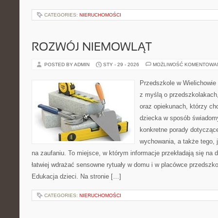
CATEGORIES:
NIERUCHOMOŚCI
ROZWÓJ NIEMOWLĄT
POSTED BY ADMIN
STY - 29 - 2026
MOŻLIWOŚĆ KOMENTOWA
Przedszkole w Wielichowie t
z myślą o przedszkolakach
oraz opiekunach, którzy ch
dziecka w sposób świadomy
konkretne porady dotyczące
wychowania, a także tego, 
na zaufaniu. To miejsce, w którym informacje przekładają się na d
łatwiej wdrażać sensowne rytuały w domu i w placówce przedszkol
Edukacja dzieci. Na stronie […]
CATEGORIES:
NIERUCHOMOŚCI