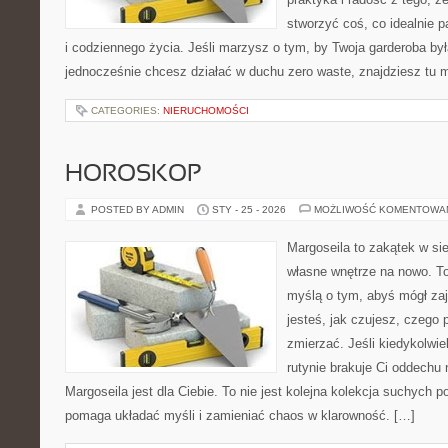
stworzyć coś, co idealnie p
i codziennego życia. Jeśli marzysz o tym, by Twoja garderoba był
jednocześnie chcesz działać w duchu zero waste, znajdziesz tu
CATEGORIES:
NIERUCHOMOŚCI
HOROSKOP
POSTED BY ADMIN
STY - 25 - 2026
MOŻLIWOŚĆ KOMENTOWA
Margoseila to zakątek w si
własne wnętrze na nowo. To
myślą o tym, abyś mógł zaj
jesteś, jak czujesz, czego 
zmierzać. Jeśli kiedykolwi
rutynie brakuje Ci oddechu 
Margoseila jest dla Ciebie. To nie jest kolejna kolekcja suchych p
pomaga układać myśli i zamieniać chaos w klarowność. […]