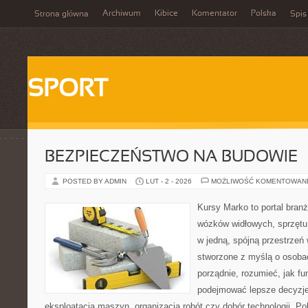
Archiwum
Kibice
Komentator
Polska
Strona główna
Spis
SPORT
BEZPIECZEŃSTWO NA BUDOWIE
POSTED BY ADMIN
LUT - 2 - 2026
MOŻLIWOŚĆ KOMENTOWAN
Kursy Marko to portal branż
wózków widłowych, sprzętu
w jedną, spójną przestrzeń
stworzone z myślą o osobac
porządnie, rozumieć, jak fun
podejmować lepsze decyzje
eksploatacja maszyn, organizacja robót czy dobór technologii. P