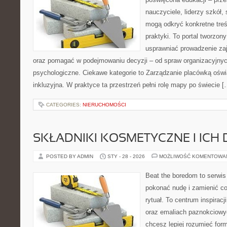
nauczyciele, liderzy szkół,
mogą odkryć konkretne treś
praktyki. To portal tworzon
usprawniać prowadzenie zaj
oraz pomagać w podejmowaniu decyzji – od spraw organizacyjny
psychologiczne. Ciekawe kategorie to Zarządzanie placówką oświa
inkluzyjna. W praktyce ta przestrzeń pełni rolę mapy po świecie [
CATEGORIES:
NIERUCHOMOŚCI
SKŁADNIKI KOSMETYCZNE I ICH 
POSTED BY ADMIN
STY - 28 - 2026
MOŻLIWOŚĆ KOMENTOWA
Beat the boredom to serwis
pokonać nudę i zamienić c
rytuał. To centrum inspirac
oraz emaliach paznokciowy
chcesz lepiej rozumieć form