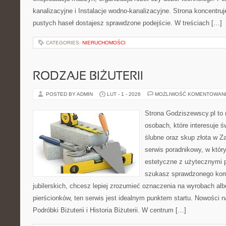
kanalizacyjne i Instalacje wodno-kanalizacyjne. Strona koncentruj
pustych haseł dostajesz sprawdzone podejście. W treściach […]
CATEGORIES:
NIERUCHOMOŚCI
RODZAJE BIŻUTERII
POSTED BY ADMIN
LUT - 1 - 2026
MOŻLIWOŚĆ KOMENTOWAN
Strona Godziszewscy.pl to 
osobach, które interesuje ś
ślubne oraz skup złota w Z
serwis poradnikowy, w któr
estetyczne z użytecznymi 
szukasz sprawdzonego ko
jubilerskich, chcesz lepiej zrozumieć oznaczenia na wyrobach al
pierścionków, ten serwis jest idealnym punktem startu. Nowości na
Podróbki Biżuterii i Historia Biżuterii. W centrum […]