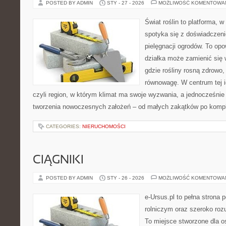
POSTED BY ADMIN
STY - 27 - 2026
MOŻLIWOŚĆ KOMENTOWA
Świat roślin to platforma, w 
spotyka się z doświadczeni
pielęgnacji ogrodów. To opo
działka może zamienić się 
gdzie rośliny rosną zdrowo,
równowagę. W centrum tej id
czyli region, w którym klimat ma swoje wyzwania, a jednocześnie
tworzenia nowoczesnych założeń – od małych zakątków po komp
CATEGORIES:
NIERUCHOMOŚCI
CIĄGNIKI
POSTED BY ADMIN
STY - 26 - 2026
MOŻLIWOŚĆ KOMENTOWA
e-Ursus.pl to pełna strona
rolniczym oraz szeroko roz
To miejsce stworzone dla o