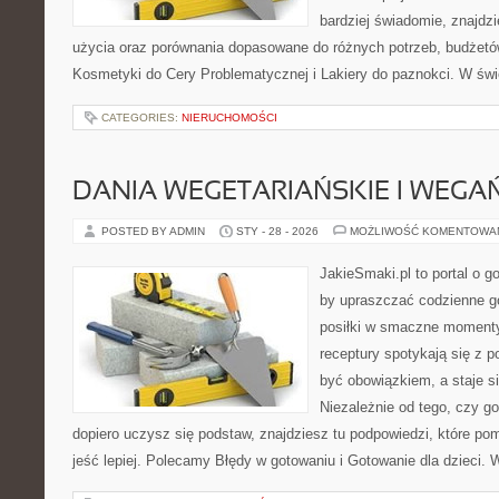
bardziej świadomie, znajdzi
użycia oraz porównania dopasowane do różnych potrzeb, budżetów
Kosmetyki do Cery Problematycznej i Lakiery do paznokci. W świ
CATEGORIES:
NIERUCHOMOŚCI
DANIA WEGETARIAŃSKIE I WEGA
POSTED BY ADMIN
STY - 28 - 2026
MOŻLIWOŚĆ KOMENTOWA
JakieSmaki.pl to portal o g
by upraszczać codzienne g
posiłki w smaczne momenty.
receptury spotykają się z p
być obowiązkiem, a staje s
Niezależnie od tego, czy go
dopiero uczysz się podstaw, znajdziesz tu podpowiedzi, które po
jeść lepiej. Polecamy Błędy w gotowaniu i Gotowanie dla dzieci. 