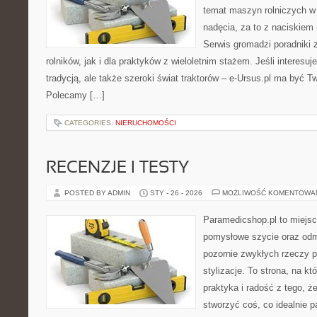
temat maszyn rolniczych w
nadęcia, za to z naciskiem
Serwis gromadzi poradniki 
rolników, jak i dla praktyków z wieloletnim stażem. Jeśli interesu
tradycją, ale także szeroki świat traktorów – e-Ursus.pl ma być T
Polecamy […]
CATEGORIES:
NIERUCHOMOŚCI
RECENZJE I TESTY
POSTED BY ADMIN
STY - 26 - 2026
MOŻLIWOŚĆ KOMENTOWA
Paramedicshop.pl to miejsc
pomysłowe szycie oraz odmi
pozornie zwykłych rzeczy 
stylizacje. To strona, na któ
praktyka i radość z tego, 
stworzyć coś, co idealnie p