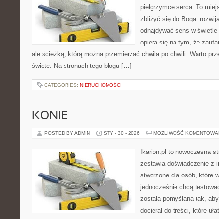
pielgrzymce serca. To miej
zbliżyć się do Boga, rozwij
odnajdywać sens w świetle
opiera się na tym, że zaufa
ale ścieżką, którą można przemierzać chwila po chwili. Warto prz
święte. Na stronach tego blogu […]
CATEGORIES:
NIERUCHOMOŚCI
KONIE
POSTED BY ADMIN
STY - 30 - 2026
MOŻLIWOŚĆ KOMENTOWA
Ikarion.pl to nowoczesna st
zestawia doświadczenie z i
stworzone dla osób, które w
jednocześnie chcą testowa
została pomyślana tak, aby 
docierał do treści, które uł