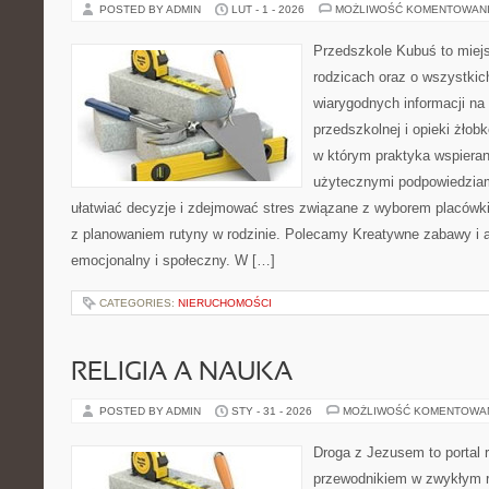
POSTED BY ADMIN
LUT - 1 - 2026
MOŻLIWOŚĆ KOMENTOWAN
Przedszkole Kubuś to miej
rodzicach oraz o wszystkich
wiarygodnych informacji na
przedszkolnej i opieki żłob
w którym praktyka wspieran
użytecznymi podpowiedziami
ułatwiać decyzje i zdejmować stres związane z wyborem placówki
z planowaniem rutyny w rodzinie. Polecamy Kreatywne zabawy i 
emocjonalny i społeczny. W […]
CATEGORIES:
NIERUCHOMOŚCI
RELIGIA A NAUKA
POSTED BY ADMIN
STY - 31 - 2026
MOŻLIWOŚĆ KOMENTOWA
Droga z Jezusem to portal r
przewodnikiem w zwykłym r