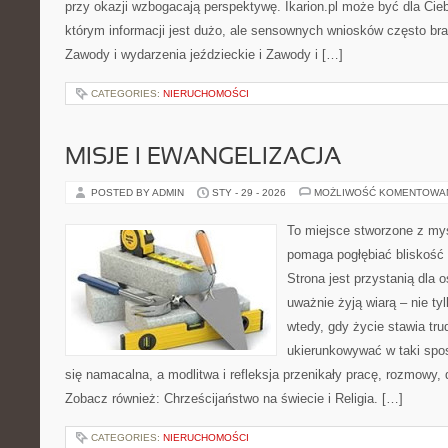
przy okazji wzbogacają perspektywę. Ikarion.pl może być dla Ci
którym informacji jest dużo, ale sensownych wniosków często bra
Zawody i wydarzenia jeździeckie i Zawody i […]
CATEGORIES:
NIERUCHOMOŚCI
MISJE I EWANGELIZACJA
POSTED BY ADMIN
STY - 29 - 2026
MOŻLIWOŚĆ KOMENTOWA
To miejsce stworzone z myś
pomaga pogłębiać bliskość
Strona jest przystanią dla o
uważnie żyją wiarą – nie tyl
wtedy, gdy życie stawia tru
ukierunkowywać w taki spo
się namacalna, a modlitwa i refleksja przenikały pracę, rozmowy, d
Zobacz również: Chrześcijaństwo na świecie i Religia. […]
CATEGORIES:
NIERUCHOMOŚCI