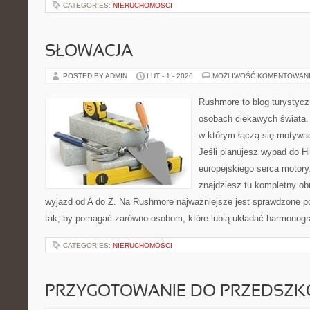
CATEGORIES:
NIERUCHOMOŚCI
SŁOWACJA
POSTED BY ADMIN
LUT - 1 - 2026
MOŻLIWOŚĆ KOMENTOWAN
Rushmore to blog turystycz
osobach ciekawych świata. 
w którym łączą się motywa
Jeśli planujesz wypad do His
europejskiego serca motoryz
znajdziesz tu kompletny ob
wyjazd od A do Z. Na Rushmore najważniejsze jest sprawdzone po
tak, by pomagać zarówno osobom, które lubią układać harmonogra
CATEGORIES:
NIERUCHOMOŚCI
PRZYGOTOWANIE DO PRZEDSZKO