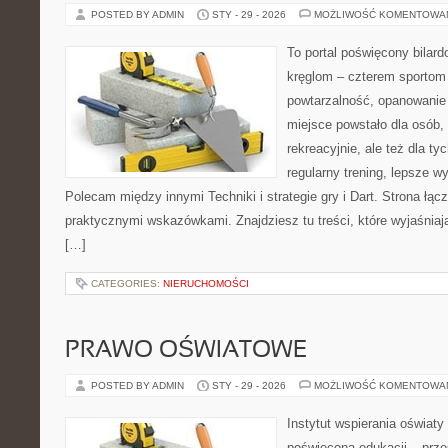
POSTED BY ADMIN
STY - 29 - 2026
MOŻLIWOŚĆ KOMENTOWA
To portal poświęcony bilard
kręglom – czterem sportom p
powtarzalność, opanowanie 
miejsce powstało dla osób,
rekreacyjnie, ale też dla ty
regularny trening, lepsze wy
Polecam między innymi Techniki i strategie gry i Dart. Strona łą
praktycznymi wskazówkami. Znajdziesz tu treści, które wyjaśniaj
[…]
CATEGORIES:
NIERUCHOMOŚCI
PRAWO OŚWIATOWE
POSTED BY ADMIN
STY - 29 - 2026
MOŻLIWOŚĆ KOMENTOWA
Instytut wspierania oświat
poświęcona edukacji – prze