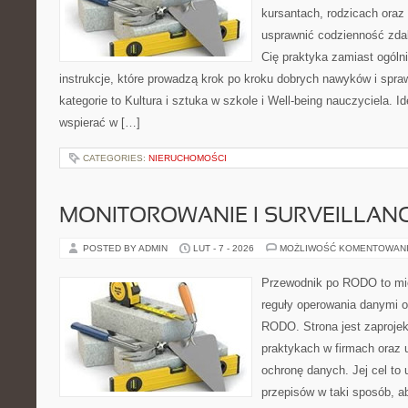
kursantach, rodzicach oraz
usprawnić codzienność zdaln
Cię praktyka zamiast ogólni
instrukcje, które prowadzą krok po kroku dobrych nawyków i spr
kategorie to Kultura i sztuka w szkole i Well-being nauczyciela. Id
wspierać w […]
CATEGORIES:
NIERUCHOMOŚCI
MONITOROWANIE I SURVEILLAN
POSTED BY ADMIN
LUT - 7 - 2026
MOŻLIWOŚĆ KOMENTOWAN
Przewodnik po RODO to mie
reguły operowania danymi 
RODO. Strona jest zaproje
praktykach w firmach oraz 
ochronę danych. Jej cel to
przepisów w taki sposób, a