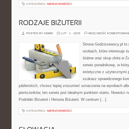
CATEGORIES:
NIERUCHOMOŚCI
RODZAJE BIŻUTERII
POSTED BY ADMIN
LUT - 1 - 2026
MOŻLIWOŚĆ KOMENTOWAN
Strona Godziszewscy.pl to 
osobach, które interesuje ś
ślubne oraz skup złota w Z
serwis poradnikowy, w któr
estetyczne z użytecznymi 
szukasz sprawdzonego ko
jubilerskich, chcesz lepiej zrozumieć oznaczenia na wyrobach al
pierścionków, ten serwis jest idealnym punktem startu. Nowości na
Podróbki Biżuterii i Historia Biżuterii. W centrum […]
CATEGORIES:
NIERUCHOMOŚCI