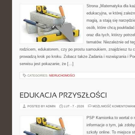
Strona „Matematyka dla każ
edukacyjna, w której zależn
magią, a stają się narzędz
osób, które chcą poukłada
oraz dla tych, którzy potrz
tematów. Niezależnie od te
rodzicem, edukatorem, czy po prostu samoukiem, znajdziesz tu cz
prowadzą krok po kroku. Zobacz także Zadania i rozwiązania i P
serwisu jest pokazanie, że […]
CATEGORIES:
NIERUCHOMOŚCI
EDUKACJA PRZYSZŁOŚCI
POSTED BY ADMIN
LUT - 7 - 2026
MOŻLIWOŚĆ KOMENTOWAN
PSP Kamionka to wortal o 
informacje o tym, jak zdo
szkoły online. To miejsce 