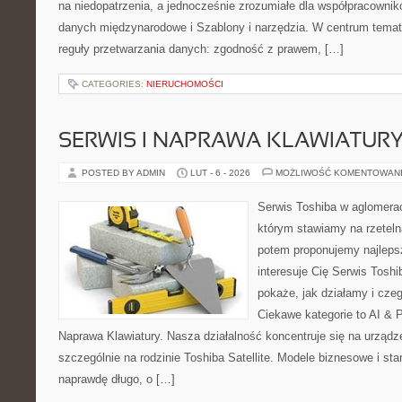
na niedopatrzenia, a jednocześnie zrozumiałe dla współpracowni
danych międzynarodowe i Szablony i narzędzia. W centrum tematy
reguły przetwarzania danych: zgodność z prawem, […]
CATEGORIES:
NIERUCHOMOŚCI
SERWIS I NAPRAWA KLAWIATUR
POSTED BY ADMIN
LUT - 6 - 2026
MOŻLIWOŚĆ KOMENTOWAN
Serwis Toshiba w aglomeracj
którym stawiamy na rzeteln
potem proponujemy najlepsz
interesuje Cię Serwis Toshi
pokaże, jak działamy i cze
Ciekawe kategorie to AI & Pr
Naprawa Klawiatury. Nasza działalność koncentruje się na urządz
szczególnie na rodzinie Toshiba Satellite. Modele biznesowe i sta
naprawdę długo, o […]