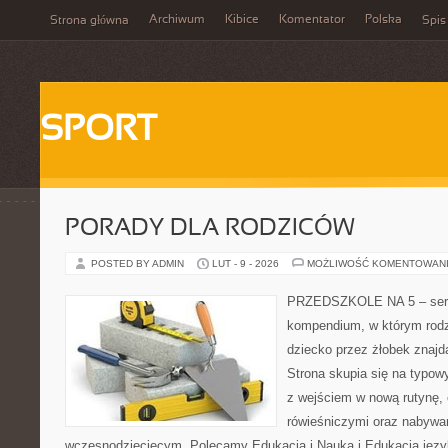
Archiwum
Kibice
Komentator
Polska
Strona główna
Spis
SPORT
PORADY DLA RODZICÓW
POSTED BY ADMIN
LUT - 9 - 2026
MOŻLIWOŚĆ KOMENTOWAN
PRZEDSZKOLE NA 5 – serw
kompendium, w którym rodz
dziecko przez żłobek znajdą
Strona skupia się na typo
z wejściem w nową rutynę,
rówieśniczymi oraz nabywa
wczesnodziecięcym. Polecamy Edukacja i Nauka i Edukacja języ