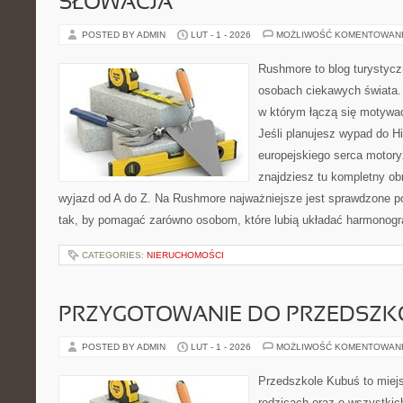
SŁOWACJA
POSTED BY ADMIN
LUT - 1 - 2026
MOŻLIWOŚĆ KOMENTOWAN
Rushmore to blog turystycz
osobach ciekawych świata. 
w którym łączą się motywa
Jeśli planujesz wypad do His
europejskiego serca motoryz
znajdziesz tu kompletny ob
wyjazd od A do Z. Na Rushmore najważniejsze jest sprawdzone po
tak, by pomagać zarówno osobom, które lubią układać harmonogra
CATEGORIES:
NIERUCHOMOŚCI
PRZYGOTOWANIE DO PRZEDSZKO
POSTED BY ADMIN
LUT - 1 - 2026
MOŻLIWOŚĆ KOMENTOWAN
Przedszkole Kubuś to miej
rodzicach oraz o wszystkich