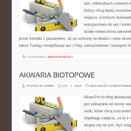
taxi, miłośnikach czterech 
którzy chcą lepiej zrozumie
miejsce, w którym doświadc
entuzjazmem do aut i konkr
działa nowoczesna taksówk
przez kontakt z pasażerem, aż po ochronę na drodze i sens eko
także Tuning i modyfikacje aut i Floty samochodowe i transport f
CATEGORIES:
NIERUCHOMOŚCI
AKWARIA BIOTOPOWE
POSTED BY ADMIN
LUT - 2 - 2026
MOŻLIWOŚĆ KOMENTOWAN
Akwa-Pro to blog akwaryst
jest pokazana od strony war
osób, które chcą zrozumie
zbędnego zadęcia, za to z 
skupia się na tym, byś móg