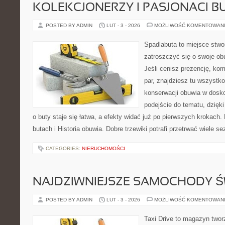
KOLEKCJONERZY I PASJONACI 
POSTED BY ADMIN
LUT - 3 - 2026
MOŻLIWOŚĆ KOMENTOWAN
Spadlabuta to miejsce stwo
zatroszczyć się o swoje o
Jeśli cenisz prezencję, kom
par, znajdziesz tu wszystko
konserwacji obuwia w dosko
podejście do tematu, dzięk
o buty staje się łatwa, a efekty widać już po pierwszych krokach.
butach i Historia obuwia. Dobre trzewiki potrafi przetrwać wiele s
CATEGORIES:
NIERUCHOMOŚCI
NAJDZIWNIEJSZE SAMOCHODY Ś
POSTED BY ADMIN
LUT - 3 - 2026
MOŻLIWOŚĆ KOMENTOWAN
Taxi Drive to magazyn two