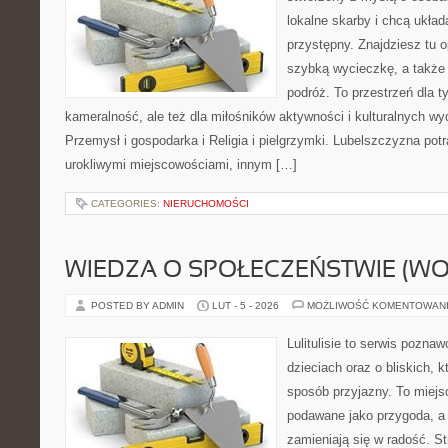
lokalne skarby i chcą ukła
przystępny. Znajdziesz tu op
szybką wycieczkę, a także
podróż. To przestrzeń dla t
kameralność, ale też dla miłośników aktywności i kulturalnych wy
Przemysł i gospodarka i Religia i pielgrzymki. Lubelszczyzna potr
urokliwymi miejscowościami, innym […]
CATEGORIES:
NIERUCHOMOŚCI
WIEDZA O SPOŁECZEŃSTWIE (WO
POSTED BY ADMIN
LUT - 5 - 2026
MOŻLIWOŚĆ KOMENTOWAN
Lulitulisie to serwis pozna
dzieciach oraz o bliskich, 
sposób przyjazny. To miejs
podawane jako przygoda, a 
zamieniają się w radość. St