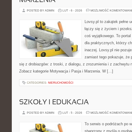
MARZENIA
POSTED BY ADMIN
LUT - 6 - 2026
MOŻLIWOŚĆ KOMENTOWAN
Lovsy.pl to zakątek pełne 
łączy się z życiem i przek
coś wyjątkowego. To portal
dla praktycznych, którzy c
inaczej. Lovsy.pl nie pozuj
zamiast tego pokazuje, że 
się z drobiazgów: z troski, z dialogu, z zrozumienia i z zachwytu 
Zobacz kategorie Motywacja i Pasja i Marzenia. W […]
CATEGORIES:
NIERUCHOMOŚCI
SZKOŁY I EDUKACJA
POSTED BY ADMIN
LUT - 5 - 2026
MOŻLIWOŚĆ KOMENTOWAN
To serwis o podróżach po w
stworzony z myślą o osobac