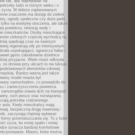
ane tak, aby odpowiadać na
potrzeby ludzi w różnym wieku i o
u życia. W dobrze zaplanowanym
omne znaczenie ma dostęp do zieleni.
ery, ogrody społeczne czy duże parki
 tylko na estetykę otoczenia, ale także
rę powietrza, retencję wody i
e mieszkańców. Osoby mieszkające
renów zielonych częściej wychodzą na
tniej spędzają czas na świeżym
łatwiej regenerują siły po intensywnym
 działa uspokajająco, ogranicza hałas i
nawet gęsto zabudowane dzielnice
rdziej przyjazne. Wiele miast odkrywa
, że drzewa przy ulicach to nie luksus,
z podstawowych elementów zdrowej
miejskiej. Bardzo ważna jest także
Dawny model miasta był
wany samochodom, co prowadziło do
su i zanieczyszczenia powietrza.
 samorządów stawia dziś na transport
owery, ruch pieszy oraz rozwiązania,
szają potrzebę codziennego
 z auta. Kiedy mieszkańcy mają
mwaj, bezpieczną drogę rowerową i
nik, zaczynają chętniej wybierać
 formy przemieszczania się. To z kolei
ość życia, bo mniej spalin i mniej
odze oznacza bardziej komfortowe
unkcjonowanie. Miasto, które można