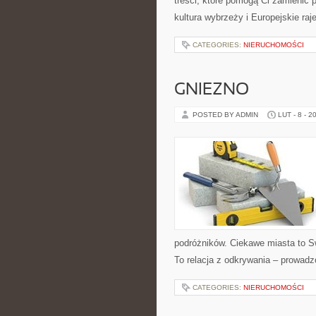
treści, które pomogą Ci zamienić p
kultura wybrzeży i Europejskie raj
CATEGORIES:
NIERUCHOMOŚCI
GNIEZNO
POSTED BY ADMIN
LUT - 8 - 2
podróżników. Ciekawe miasta to Sw
To relacja z odkrywania – prowadz
CATEGORIES:
NIERUCHOMOŚCI