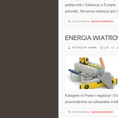
podręczniki i Edukacja w Europie.
potrzeby. Wczesna edukacja jest 
CATEGORIES:
NIERUCHOMOŚCI
ENERGIA WIATR
POSTED BY ADMIN
LUT - 12 - 
Kategorie to Prawo i regulacje i En
przechodzenie na odnawialne źródł
CATEGORIES:
NIERUCHOMOŚCI