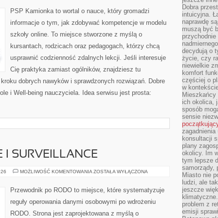
Dobra przest
PSP Kamionka to wortal o nauce, który gromadzi
intuicyjna. 
naprawdę są 
informacje o tym, jak zdobywać kompetencje w modelu
muszą być b
szkoły online. To miejsce stworzone z myślą o
przychodnie
nadmiernego 
kursantach, rodzicach oraz pedagogach, którzy chcą
decydują o 
usprawnić codzienność zdalnych lekcji. Jeśli interesuje
życie, czy r
niewielkie z
Cię praktyka zamiast ogólników, znajdziesz tu
komfort funk
częściej o p
po kroku dobrych nawyków i sprawdzonych rozwiązań. Dobre
w kontekście
ole i Well-being nauczyciela. Idea serwisu jest prosta:
Mieszkańcy 
ich okolica, 
sposób mogą
sensie niezw
początkując
zagadnienia 
konsultacji 
plany zagos
I SURVEILLANCE
okolicy. Im
tym lepsze 
samorządy, p
MONITOROWANIE
026
MOŻLIWOŚĆ KOMENTOWANIA
ZOSTAŁA WYŁĄCZONA
Miasto nie p
I
ludzi, ale t
SURVEILLANCE
jeszcze wię
Przewodnik po RODO to miejsce, które systematyzuje
klimatyczne.
reguły operowania danymi osobowymi po wdrożeniu
problem z re
emisji spraw
RODO. Strona jest zaprojektowana z myślą o