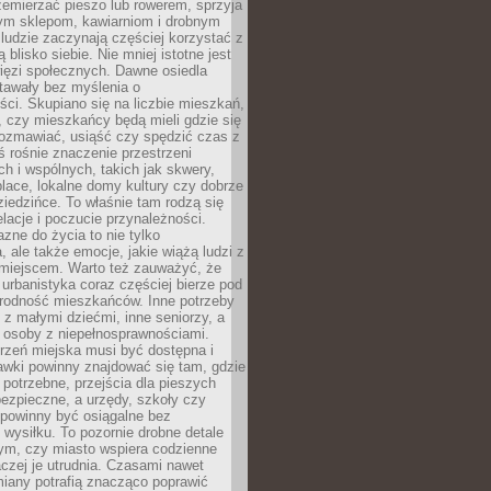
emierzać pieszo lub rowerem, sprzyja
nym sklepom, kawiarniom i drobnym
ludzie zaczynają częściej korzystać z
 blisko siebie. Nie mniej istotne jest
ięzi społecznych. Dawne osiedla
tawały bez myślenia o
ci. Skupiano się na liczbie mieszkań,
, czy mieszkańcy będą mieli gdzie się
rozmawiać, usiąść czy spędzić czas z
ś rośnie znaczenie przestrzeni
ch i wspólnych, takich jak skwery,
place, lokalne domy kultury czy dobrze
iedzińce. To właśnie tam rodzą się
elacje i poczucie przynależności.
azne do życia to nie tylko
a, ale także emocje, jakie wiążą ludzi z
miejscem. Warto też zauważyć, że
rbanistyka coraz częściej bierze pod
rodność mieszkańców. Inne potrzeby
 z małymi dziećmi, inne seniorzy, a
 osoby z niepełnosprawnościami.
rzeń miejska musi być dostępna i
Ławki powinny znajdować się tam, gdzie
potrzebne, przejścia dla pieszych
ezpieczne, a urzędy, szkoły czy
 powinny być osiągalne bez
wysiłku. To pozornie drobne detale
tym, czy miasto wspiera codzienne
aczej je utrudnia. Czasami nawet
miany potrafią znacząco poprawić