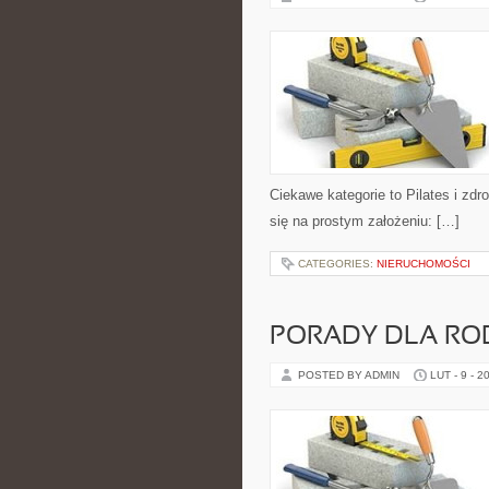
Ciekawe kategorie to Pilates i zdro
się na prostym założeniu: […]
CATEGORIES:
NIERUCHOMOŚCI
PORADY DLA RO
POSTED BY ADMIN
LUT - 9 - 2