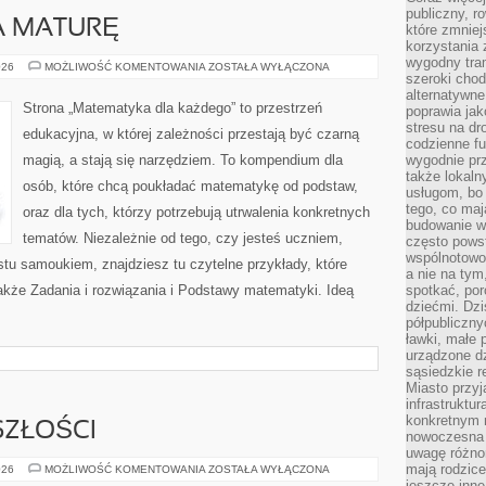
publiczny, r
A MATURĘ
które zmniej
korzystania
wygodny tra
MATEMATYKA
026
MOŻLIWOŚĆ KOMENTOWANIA
ZOSTAŁA WYŁĄCZONA
szeroki chod
NA
MATURĘ
alternatywne
Strona „Matematyka dla każdego” to przestrzeń
poprawia jak
stresu na dr
edukacyjna, w której zależności przestają być czarną
codzienne f
magią, a stają się narzędziem. To kompendium dla
wygodnie prz
także lokal
osób, które chcą poukładać matematykę od podstaw,
usługom, bo 
tego, co mają
oraz dla tych, którzy potrzebują utrwalenia konkretnych
budowanie w
tematów. Niezależnie od tego, czy jesteś uczniem,
często pows
wspólnotowoś
tu samoukiem, znajdziesz tu czytelne przykłady, które
a nie na tym
akże Zadania i rozwiązania i Podstawy matematyki. Ideą
spotkać, po
dziećmi. Dzi
półpubliczny
ławki, małe 
urządzone dz
sąsiedzkie r
Miasto przyj
infrastruktur
konkretnym 
SZŁOŚCI
nowoczesna u
uwagę różno
mają rodzice
EDUKACJA
026
MOŻLIWOŚĆ KOMENTOWANIA
ZOSTAŁA WYŁĄCZONA
PRZYSZŁOŚCI
jeszcze inne