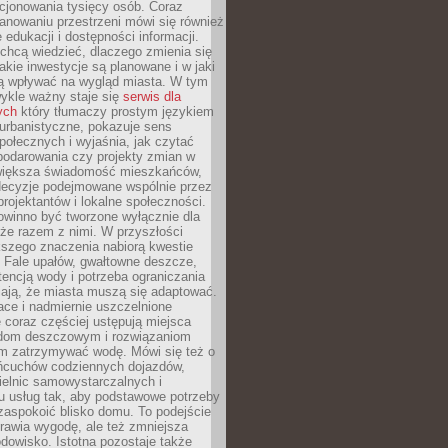
cjonowania tysięcy osób. Coraz
lanowaniu przestrzeni mówi się również
 edukacji i dostępności informacji.
chcą wiedzieć, dlaczego zmienia się
jakie inwestycje są planowane i w jaki
 wpływać na wygląd miasta. W tym
ykle ważny staje się
serwis dla
ych
który tłumaczy prostym językiem
urbanistyczne, pokazuje sens
społecznych i wyjaśnia, jak czytać
podarowania czy projekty zmian w
 większa świadomość mieszkańców,
decyzje podejmowane wspólnie przez
rojektantów i lokalne społeczności.
owinno być tworzone wyłącznie dla
akże razem z nimi. W przyszłości
kszego znaczenia nabiorą kwestie
 Fale upałów, gwałtowne deszcze,
tencją wody i potrzeba ograniczania
iają, że miasta muszą się adaptować.
ce i nadmiernie uszczelnione
 coraz częściej ustępują miejsca
rodom deszczowym i rozwiązaniom
m zatrzymywać wodę. Mówi się też o
ańcuchów codziennych dojazdów,
ielnic samowystarczalnych i
u usług tak, aby podstawowe potrzeby
zaspokoić blisko domu. To podejście
prawia wygodę, ale też zmniejsza
odowisko. Istotna pozostaje także