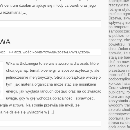
zaprojektow
rzeczywiste 
 W centrum działań znajduje się młody człowiek oraz jego
różnym styl
tu rozumiana […]
mieście ogr
Drzewa, skw
wpływają nie
na temperatu
samopoczuci
w pobliżu te
spacery, chę
OWA
powietrzu i 
dniu. Zieleń
ENERGIA
2026
MOŻLIWOŚĆ KOMENTOWANIA
ZOSTAŁA WYŁĄCZONA
sprawia, że 
WIATROWA
stają się ba
dziś na nowo
Wikana BioEnergia to serwis stworzona dla osób, które
lecz jeden 
chcą ogarnąć temat bioenergii w sposób użyteczny, ale
przestrzeni 
mobilność. 
jednocześnie merytoryczny. Strona porządkuje wiedzę o
podporządko
korków, hała
tym, jak materia organiczna może stać się nośnikiem
Coraz więcej
energii, jak wygląda łańcuch dostaw, oraz na co zwracać
publiczny, r
które zmniej
uwagę, gdy w grę wchodzą opłacalność i sprawność.
korzystania
ergia wiatrowa. Na stronie przewija się myśl, że
wygodny tra
szeroki chod
a nie dzieje się wyłącznie w […]
alternatywne
poprawia jak
stresu na dr
codzienne f