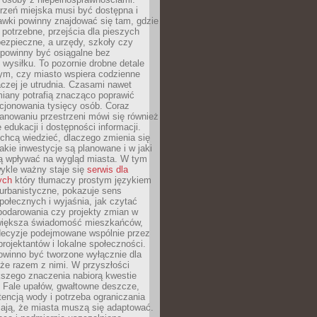
rzeń miejska musi być dostępna i
Ławki powinny znajdować się tam, gdzie
potrzebne, przejścia dla pieszych
ezpieczne, a urzędy, szkoły czy
 powinny być osiągalne bez
wysiłku. To pozornie drobne detale
tym, czy miasto wspiera codzienne
aczej je utrudnia. Czasami nawet
miany potrafią znacząco poprawić
cjonowania tysięcy osób. Coraz
lanowaniu przestrzeni mówi się również
 edukacji i dostępności informacji.
chcą wiedzieć, dlaczego zmienia się
jakie inwestycje są planowane i w jaki
 wpływać na wygląd miasta. W tym
ykle ważny staje się
serwis dla
ych
który tłumaczy prostym językiem
urbanistyczne, pokazuje sens
społecznych i wyjaśnia, jak czytać
podarowania czy projekty zmian w
 większa świadomość mieszkańców,
decyzje podejmowane wspólnie przez
rojektantów i lokalne społeczności.
owinno być tworzone wyłącznie dla
akże razem z nimi. W przyszłości
kszego znaczenia nabiorą kwestie
 Fale upałów, gwałtowne deszcze,
tencją wody i potrzeba ograniczania
iają, że miasta muszą się adaptować.