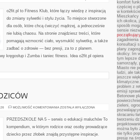
komfort funk
TRENING
częściej o p
o2fit.pl to Fitness Klub, które łączy wiedzę z inspiracją
w kontekście
Mieszkańcy 
do zmiany sylwetki i stylu życia. To miejsce stworzone
ich okolica, 
sposób mogą
dla osób, które chcą ćwiczyć mądrzej, a jednocześnie
sensie niezw
nie lubią chaosu. Na stronie znajdziesz treści, które
początkując
zagadnienia 
pomagają wzmocnić ciało, wysmuklić sylwetkę, a także
konsultacji 
zadbać o zdrowie — bez presji, za to z planem.
plany zagos
okolicy. Im
wy kręgosłup i Zumba i taniec fitness. Idea o2fit.pl opiera
tym lepsze 
samorządy, p
Miasto nie p
ludzi, ale t
jeszcze wię
klimatyczne.
problem z re
emisji spraw
DZICÓW
Betonowe pla
powierzchnie
zieleni, og
PORADY
026
MOŻLIWOŚĆ KOMENTOWANIA
ZOSTAŁA WYŁĄCZONA
pozwalający
DLA
RODZICÓW
skracaniu ł
PRZEDSZKOLE NA 5 – serwis o edukacji maluchów To
tworzeniu dz
projektowani
kompendium, w którym rodzice oraz osoby prowadzące
można było 
nie tylko po
dziecko przez żłobek znajdą przystępne inspiracje.
presję na śr