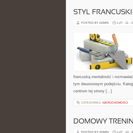
STYL FRANCUSKI
POSTED BY ADMIN
LUT - 11 - 
francuską mentalność i rozmawiać 
tym dwuosiowym podejściu. Kategor
centrum tej strony […]
CATEGORIES:
NIERUCHOMOŚCI
DOMOWY TRENI
POSTED BY ADMIN
LUT - 10 - 