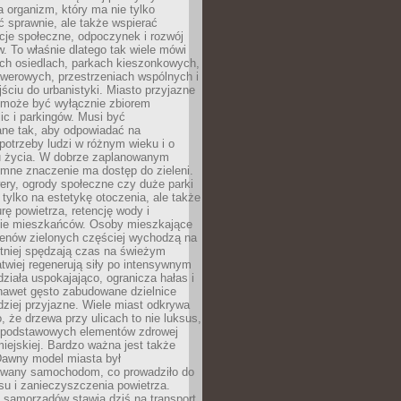
a organizm, który ma nie tylko
 sprawnie, ale także wspierać
acje społeczne, odpoczynek i rozwój
 To właśnie dlatego tak wiele mówi
ych osiedlach, parkach kieszonkowych,
werowych, przestrzeniach wspólnych i
ciu do urbanistyki. Miasto przyjazne
e może być wyłącznie zbiorem
ic i parkingów. Musi być
ane tak, aby odpowiadać na
potrzeby ludzi w różnym wieku i o
u życia. W dobrze zaplanowanym
omne znaczenie ma dostęp do zieleni.
ery, ogrody społeczne czy duże parki
 tylko na estetykę otoczenia, ale także
rę powietrza, retencję wody i
e mieszkańców. Osoby mieszkające
renów zielonych częściej wychodzą na
tniej spędzają czas na świeżym
łatwiej regenerują siły po intensywnym
 działa uspokajająco, ogranicza hałas i
nawet gęsto zabudowane dzielnice
rdziej przyjazne. Wiele miast odkrywa
, że drzewa przy ulicach to nie luksus,
z podstawowych elementów zdrowej
miejskiej. Bardzo ważna jest także
Dawny model miasta był
wany samochodom, co prowadziło do
su i zanieczyszczenia powietrza.
 samorządów stawia dziś na transport