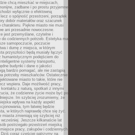
udzie chcą mieszkać w miejscach,
monijne, zadbane i po prostu przyjemne
 chodzi wyłącznie o efektowną
, lecz o spójność przestrzeni, porządek
bry dobór materiałów oraz szacunek
o charakteru. Piękne miasto nie musi
we ani przesadnie nowoczesne.
e jest przemyślane, czytelne i
 do codziennych potrzeb. Estetyka ma
sze samopoczucie, poczucie
twa i dumę z miejsca, w którym
ta przyszłości będą musiały łączyć
 z humanistycznym podejściem do
 Inteligentne systemy transportu,
dne budynki i dane o jakości
ogą bardzo pomagać, ale nie zastąpią
 na potrzeby mieszkańców. Ostatecznie
jektowane miasto to takie, które nie
lecz wspiera. Daje możliwość pracy,
kontaktu z naturą, spotkań z innymi
zucia, że codzienne życie może być po
niejsze. Im szybciej zrozumiemy, że
miejska wpływa na każdy aspekt
cjonowania, tym łatwiej będzie
ta, w których naprawdę chce się żyć.
miasta zmieniają się szybciej niż
 wcześniej. Jeszcze kilkanaście lat
sób postrzegało przestrzeń miejską
 miejsce pracy, zakupów i codziennych
 Dziś coraz częściej patrzymy na