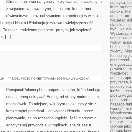
Strona skupia się na typowych wyzwaniach związanych
estetyka. L
które są har
z wejściem w nową rutynę, emocjami, kontaktami
dla oka. Nie
rówieśniczymi oraz nabywaniem kompetencji w wieku
architekturę
wizualny, do
kacja i Nauka i Edukacja językowa i wielojęzyczność.
dla lokalneg
być luksuso
ą. To raczej codzienny pomocnik po tym, jak wspierać
Wystarczy, ż
ja, […]
dostosowane
wpływ na na
bezpieczeńs
żyjemy. Mias
technologię
przestrzeni.
energooszczę
powietrza m
wrażliwości
dobrze zapro
TROPIKI
026
MOŻLIWOŚĆ KOMENTOWANIA
ZOSTAŁA WYŁĄCZONA
MARZEŃ
przytłacza, 
odpoczynku, 
PensjonatPolonia.pl to kompas dla osób, które kochają
ludźmi i poc
prostu wygod
ocean i chcą odkrywać Europę od strony nadmorskich
przestrzeń 
miejscówek. To miejsce, w którym relaks łączy się z
naszego funk
tworzyć mias
konkretnymi poradami – od wyboru kierunku, przez
Współczesne 
kiedykolwiek
planowanie, aż po rozsądne kąpiele. Jeśli marzysz o
temu wiele o
egzotycznej przygodzie w tropikach, znajdziesz tu
głównie jako
obowiązków.