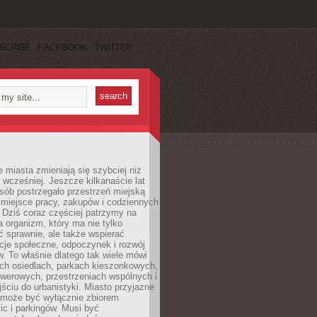
SCRIBE
FACEBOOK
TWITTER
miasta zmieniają się szybciej niż
 wcześniej. Jeszcze kilkanaście lat
sób postrzegało przestrzeń miejską
 miejsce pracy, zakupów i codziennych
 Dziś coraz częściej patrzymy na
a organizm, który ma nie tylko
 sprawnie, ale także wspierać
acje społeczne, odpoczynek i rozwój
 To właśnie dlatego tak wiele mówi
ych osiedlach, parkach kieszonkowych,
werowych, przestrzeniach wspólnych i
ciu do urbanistyki. Miasto przyjazne
e może być wyłącznie zbiorem
ic i parkingów. Musi być