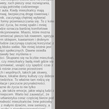
owery, ruch pieszy oraz rozwiązania,
szają potrzebę codziennego
 z auta. Kiedy mieszkańcy mają
mwaj, bezpieczną drogę rowerową i
nik, zaczynają chętniej wybierać
 formy przemieszczania się. To z kolei
ość życia, bo mniej spalin i mniej
odze oznacza bardziej komfortowe
unkcjonowanie. Miasto, które można
emierzać pieszo lub rowerem, sprzyja
nym sklepom, kawiarniom i drobnym
ludzie zaczynają częściej korzystać z
 blisko siebie. Nie mniej istotne jest
ięzi społecznych. Dawne osiedla
tawały bez myślenia o
ci. Skupiano się na liczbie mieszkań,
, czy mieszkańcy będą mieli gdzie się
rozmawiać, usiąść czy spędzić czas z
ś rośnie znaczenie przestrzeni
ch i wspólnych, takich jak skwery,
place, lokalne domy kultury czy dobrze
iedzińce. To właśnie tam rodzą się
elacje i poczucie przynależności.
azne do życia to nie tylko
a, ale także emocje, jakie wiążą ludzi z
miejscem. Warto też zauważyć, że
rbanistyka coraz częściej bierze pod
rodność mieszkańców. Inne potrzeby
 z małymi dziećmi, inne seniorzy, a
 osoby z niepełnosprawnościami.