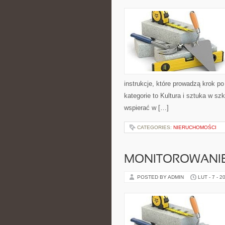
instrukcje, które prowadzą krok 
kategorie to Kultura i sztuka w szk
wspierać w […]
CATEGORIES:
NIERUCHOMOŚCI
MONITOROWANIE 
POSTED BY ADMIN
LUT - 7 - 2