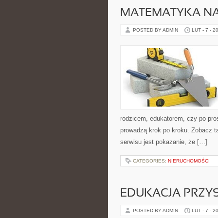
MATEMATYKA N
POSTED BY ADMIN
LUT - 7 - 2
rodzicem, edukatorem, czy po pros
prowadzą krok po kroku. Zobacz t
serwisu jest pokazanie, że […]
CATEGORIES:
NIERUCHOMOŚCI
EDUKACJA PRZY
POSTED BY ADMIN
LUT - 7 - 2