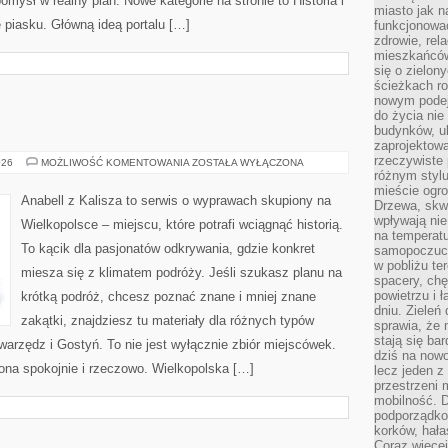
omysł w realny plan. Nowe kategorie na stronie to Historia i
miasto jak n
e piasku. Główną ideą portalu […]
funkcjonować
zdrowie, rel
mieszkańców.
się o zielon
ścieżkach ro
nowym podejś
do życia ni
budynków, ul
zaprojektow
rzeczywiste 
GNIEZNO
026
MOŻLIWOŚĆ KOMENTOWANIA
ZOSTAŁA WYŁĄCZONA
różnym styl
mieście ogr
Anabell z Kalisza to serwis o wyprawach skupiony na
Drzewa, skw
wpływają nie
Wielkopolsce – miejscu, które potrafi wciągnąć historią.
na temperatu
To kącik dla pasjonatów odkrywania, gdzie konkret
samopoczuci
w pobliżu te
miesza się z klimatem podróży. Jeśli szukasz planu na
spacery, chę
powietrzu i 
krótką podróż, chcesz poznać znane i mniej znane
dniu. Zieleń
zakątki, znajdziesz tu materiały dla różnych typów
sprawia, że 
stają się ba
arzędz i Gostyń. To nie jest wyłącznie zbiór miejscówek.
dziś na nowo
ona spokojnie i rzeczowo. Wielkopolska […]
lecz jeden 
przestrzeni 
mobilność. 
podporządko
korków, hała
Coraz więcej