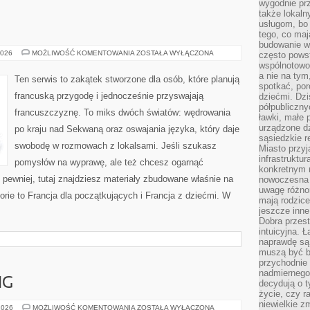
wygodnie prz
także lokal
usługom, bo 
tego, co mają
budowanie w
STYL
2026
MOŻLIWOŚĆ KOMENTOWANIA
ZOSTAŁA WYŁĄCZONA
często pows
FRANCUSKI
wspólnotowoś
a nie na tym
Ten serwis to zakątek stworzone dla osób, które planują
spotkać, po
francuską przygodę i jednocześnie przyswajają
dziećmi. Dzi
półpubliczny
francuszczyznę. To miks dwóch światów: wędrowania
ławki, małe 
urządzone dz
po kraju nad Sekwaną oraz oswajania języka, który daje
sąsiedzkie r
swobodę w rozmowach z lokalsami. Jeśli szukasz
Miasto przyj
infrastruktur
pomysłów na wyprawę, ale też chcesz ogarnąć
konkretnym 
pewniej, tutaj znajdziesz materiały zbudowane właśnie na
nowoczesna u
uwagę różno
ie to Francja dla początkujących i Francja z dziećmi. W
mają rodzice
jeszcze inne
Dobra przest
intuicyjna. 
naprawdę są 
muszą być b
przychodnie
nadmiernego 
NG
decydują o 
życie, czy r
niewielkie z
DOMOWY
2026
MOŻLIWOŚĆ KOMENTOWANIA
ZOSTAŁA WYŁĄCZONA