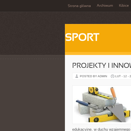
Archiwum
Kibice
Strona główna
SPORT
PROJEKTY I INN
POSTED BY ADMIN
LUT - 12 - 
edukacyjne, w duchu wzajemnego s