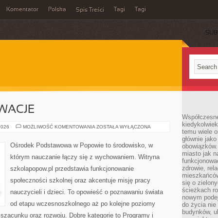
Komentator
Polska
Tagi
Tagi
Spis Treści
SUB
OWACJE
Współczesne 
kiedykolwiek
PROJEKTY
2026
MOŻLIWOŚĆ KOMENTOWANIA
ZOSTAŁA WYŁĄCZONA
temu wiele o
I
INNOWACJE
głównie jako
Ośrodek Podstawowa w Popowie to środowisko, w
obowiązków.
miasto jak n
którym nauczanie łączy się z wychowaniem. Witryna
funkcjonować
zdrowie, rel
szkolapopow.pl przedstawia funkcjonowanie
mieszkańców.
społeczności szkolnej oraz akcentuje misję pracy
się o zielon
ścieżkach ro
nauczycieli i dzieci. To opowieść o poznawaniu świata
nowym podejś
od etapu wczesnoszkolnego aż po kolejne poziomy
do życia ni
budynków, ul
zacunku oraz rozwoju. Dobre kategorie to Programy i