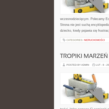
wczesnodziecięcym. Polecamy Edu
Strona nie jest suchą encyklopedi
dziecko, kiedy pojawia się frustrac
CATEGORIES:
NIERUCHOMOŚCI
TROPIKI MARZEŃ
POSTED BY ADMIN
LUT - 8 - 2