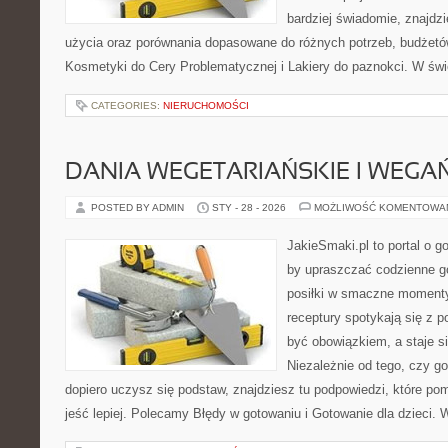
bardziej świadomie, znajdzi
użycia oraz porównania dopasowane do różnych potrzeb, budżetów
Kosmetyki do Cery Problematycznej i Lakiery do paznokci. W świ
CATEGORIES:
NIERUCHOMOŚCI
DANIA WEGETARIAŃSKIE I WEGA
POSTED BY ADMIN
STY - 28 - 2026
MOŻLIWOŚĆ KOMENTOWA
JakieSmaki.pl to portal o g
by upraszczać codzienne g
posiłki w smaczne momenty.
receptury spotykają się z p
być obowiązkiem, a staje s
Niezależnie od tego, czy go
dopiero uczysz się podstaw, znajdziesz tu podpowiedzi, które po
jeść lepiej. Polecamy Błędy w gotowaniu i Gotowanie dla dzieci. 