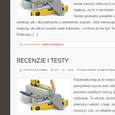
temat maszyn rolniczych w
nadęcia, za to z naciskiem
Serwis gromadzi poradniki 
rolników, jak i dla praktyków z wieloletnim stażem. Jeśli interesu
tradycją, ale także szeroki świat traktorów – e-Ursus.pl ma być T
Polecamy […]
CATEGORIES:
NIERUCHOMOŚCI
RECENZJE I TESTY
POSTED BY ADMIN
STY - 26 - 2026
MOŻLIWOŚĆ KOMENTOWA
Paramedicshop.pl to miejsc
pomysłowe szycie oraz odmi
pozornie zwykłych rzeczy 
stylizacje. To strona, na któ
praktyka i radość z tego, 
stworzyć coś, co idealnie p