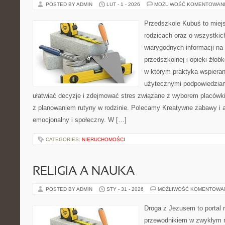
POSTED BY ADMIN
LUT - 1 - 2026
MOŻLIWOŚĆ KOMENTOWAN
Przedszkole Kubuś to miej
rodzicach oraz o wszystkich
wiarygodnych informacji na
przedszkolnej i opieki żłob
w którym praktyka wspieran
użytecznymi podpowiedziami
ułatwiać decyzje i zdejmować stres związane z wyborem placówki
z planowaniem rutyny w rodzinie. Polecamy Kreatywne zabawy i 
emocjonalny i społeczny. W […]
CATEGORIES:
NIERUCHOMOŚCI
RELIGIA A NAUKA
POSTED BY ADMIN
STY - 31 - 2026
MOŻLIWOŚĆ KOMENTOWA
Droga z Jezusem to portal r
przewodnikiem w zwykłym r