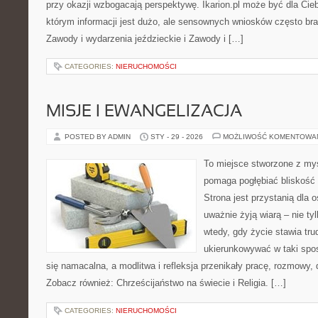
przy okazji wzbogacają perspektywę. Ikarion.pl może być dla Ci
którym informacji jest dużo, ale sensownych wniosków często bra
Zawody i wydarzenia jeździeckie i Zawody i […]
CATEGORIES:
NIERUCHOMOŚCI
MISJE I EWANGELIZACJA
POSTED BY ADMIN
STY - 29 - 2026
MOŻLIWOŚĆ KOMENTOWA
To miejsce stworzone z myś
pomaga pogłębiać bliskość
Strona jest przystanią dla o
uważnie żyją wiarą – nie tyl
wtedy, gdy życie stawia tru
ukierunkowywać w taki spo
się namacalna, a modlitwa i refleksja przenikały pracę, rozmowy, d
Zobacz również: Chrześcijaństwo na świecie i Religia. […]
CATEGORIES:
NIERUCHOMOŚCI