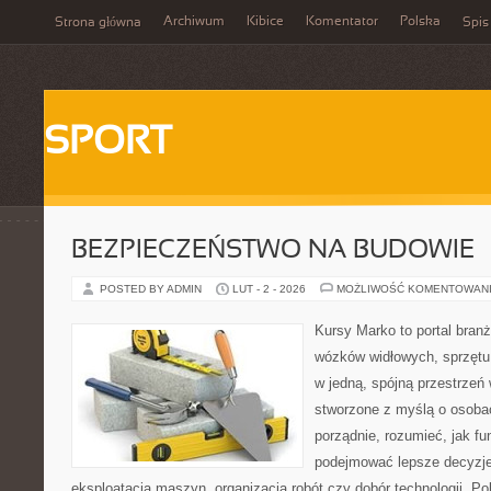
Archiwum
Kibice
Komentator
Polska
Strona główna
Spis
SPORT
BEZPIECZEŃSTWO NA BUDOWIE
POSTED BY ADMIN
LUT - 2 - 2026
MOŻLIWOŚĆ KOMENTOWAN
Kursy Marko to portal branż
wózków widłowych, sprzętu
w jedną, spójną przestrzeń
stworzone z myślą o osobac
porządnie, rozumieć, jak fun
podejmować lepsze decyzje
eksploatacja maszyn, organizacja robót czy dobór technologii. P