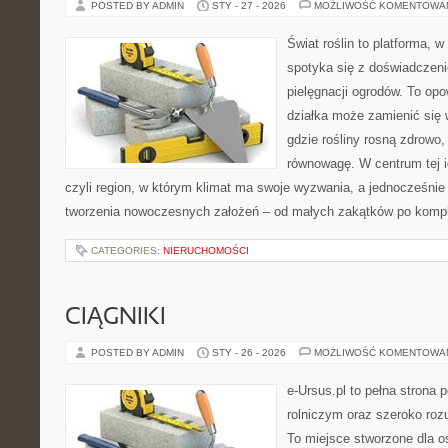
POSTED BY ADMIN
STY - 27 - 2026
MOŻLIWOŚĆ KOMENTOWA
Świat roślin to platforma, w 
spotyka się z doświadczeni
pielęgnacji ogrodów. To opo
działka może zamienić się 
gdzie rośliny rosną zdrowo,
równowagę. W centrum tej id
czyli region, w którym klimat ma swoje wyzwania, a jednocześnie
tworzenia nowoczesnych założeń – od małych zakątków po komp
CATEGORIES:
NIERUCHOMOŚCI
CIĄGNIKI
POSTED BY ADMIN
STY - 26 - 2026
MOŻLIWOŚĆ KOMENTOWA
e-Ursus.pl to pełna strona
rolniczym oraz szeroko roz
To miejsce stworzone dla o