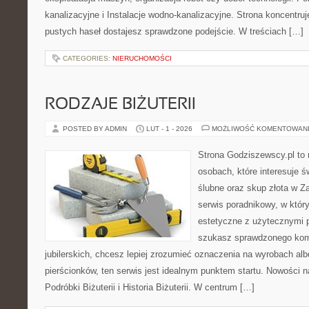
kanalizacyjne i Instalacje wodno-kanalizacyjne. Strona koncentruj
pustych haseł dostajesz sprawdzone podejście. W treściach […]
CATEGORIES:
NIERUCHOMOŚCI
RODZAJE BIŻUTERII
POSTED BY ADMIN
LUT - 1 - 2026
MOŻLIWOŚĆ KOMENTOWAN
Strona Godziszewscy.pl to 
osobach, które interesuje ś
ślubne oraz skup złota w Z
serwis poradnikowy, w któr
estetyczne z użytecznymi 
szukasz sprawdzonego ko
jubilerskich, chcesz lepiej zrozumieć oznaczenia na wyrobach al
pierścionków, ten serwis jest idealnym punktem startu. Nowości na
Podróbki Biżuterii i Historia Biżuterii. W centrum […]