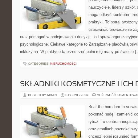
nauczyciele, liderzy szkół,
mogą odkryć konkretne treś
praktyki. To portal tworzon
usprawniać prowadzenie zaj
oraz pomagać w podejmowaniu decyzji – od spraw organizacyjny
psychologiczne. Ciekawe kategorie to Zarządzanie placówką oświa
inkluzyjna. W praktyce ta przestrzeń pełni rolę mapy po świecie [
CATEGORIES:
NIERUCHOMOŚCI
SKŁADNIKI KOSMETYCZNE I ICH 
POSTED BY ADMIN
STY - 28 - 2026
MOŻLIWOŚĆ KOMENTOWA
Beat the boredom to serwis
pokonać nudę i zamienić c
rytuał. To centrum inspirac
oraz emaliach paznokciowy
chcesz lepiej rozumieć form