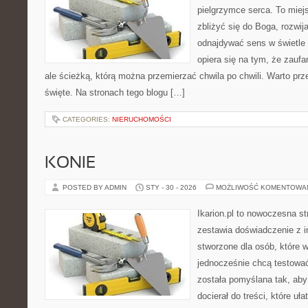
pielgrzymce serca. To miej
zbliżyć się do Boga, rozwij
odnajdywać sens w świetle
opiera się na tym, że zaufa
ale ścieżką, którą można przemierzać chwila po chwili. Warto prz
święte. Na stronach tego blogu […]
CATEGORIES:
NIERUCHOMOŚCI
KONIE
POSTED BY ADMIN
STY - 30 - 2026
MOŻLIWOŚĆ KOMENTOWA
Ikarion.pl to nowoczesna st
zestawia doświadczenie z i
stworzone dla osób, które w
jednocześnie chcą testowa
została pomyślana tak, aby 
docierał do treści, które uł