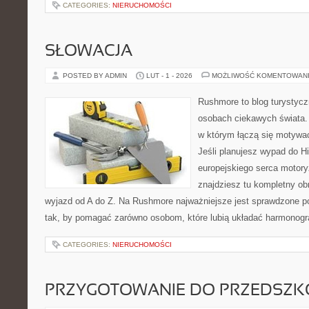
CATEGORIES:
NIERUCHOMOŚCI
SŁOWACJA
POSTED BY ADMIN
LUT - 1 - 2026
MOŻLIWOŚĆ KOMENTOWAN
Rushmore to blog turystycz
osobach ciekawych świata. 
w którym łączą się motywa
Jeśli planujesz wypad do His
europejskiego serca motoryz
znajdziesz tu kompletny ob
wyjazd od A do Z. Na Rushmore najważniejsze jest sprawdzone po
tak, by pomagać zarówno osobom, które lubią układać harmonogra
CATEGORIES:
NIERUCHOMOŚCI
PRZYGOTOWANIE DO PRZEDSZKO