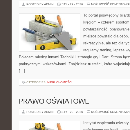
POSTED BY ADMIN
STY - 29 - 2026
MOŻLIWOŚĆ KOMENTOWA
To portal poświęcony bilard
kręglom – czterem sportom p
powtarzalność, opanowanie 
miejsce powstało dla osób,
rekreacyjnie, ale też dla ty
regularny trening, lepsze wy
Polecam między innymi Techniki i strategie gry i Dart. Strona łą
praktycznymi wskazówkami. Znajdziesz tu treści, które wyjaśniaj
[…]
CATEGORIES:
NIERUCHOMOŚCI
PRAWO OŚWIATOWE
POSTED BY ADMIN
STY - 29 - 2026
MOŻLIWOŚĆ KOMENTOWA
Instytut wspierania oświat
poświęcona edukacji – prze