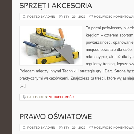
SPRZĘT I AKCESORIA
POSTED BY ADMIN
STY - 29 - 2026
MOŻLIWOŚĆ KOMENTOWA
To portal poświęcony bilard
kręglom – czterem sportom p
powtarzalność, opanowanie 
miejsce powstało dla osób,
rekreacyjnie, ale też dla ty
regularny trening, lepsze wy
Polecam między innymi Techniki i strategie gry i Dart. Strona łą
praktycznymi wskazówkami. Znajdziesz tu treści, które wyjaśniaj
[…]
CATEGORIES:
NIERUCHOMOŚCI
PRAWO OŚWIATOWE
POSTED BY ADMIN
STY - 29 - 2026
MOŻLIWOŚĆ KOMENTOWA