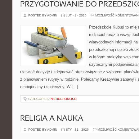
PRZYGOTOWANIE DO PRZEDSZKO
POSTED BY ADMIN
LUT - 1 - 2026
MOŻLIWOŚĆ KOMENTOWAN
Przedszkole Kubuś to miej
rodzicach oraz o wszystkich
wiarygodnych informacji na
przedszkolnej i opieki żłob
w którym praktyka wspieran
użytecznymi podpowiedziami
ułatwiać decyzje i zdejmować stres związane z wyborem placówki
z planowaniem rutyny w rodzinie. Polecamy Kreatywne zabawy i 
emocjonalny i społeczny. W […]
CATEGORIES:
NIERUCHOMOŚCI
RELIGIA A NAUKA
POSTED BY ADMIN
STY - 31 - 2026
MOŻLIWOŚĆ KOMENTOWA