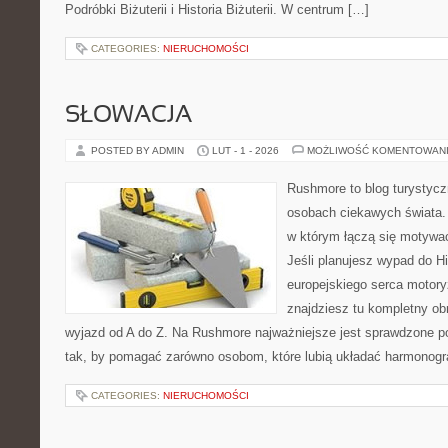
Podróbki Biżuterii i Historia Biżuterii. W centrum […]
CATEGORIES:
NIERUCHOMOŚCI
SŁOWACJA
POSTED BY ADMIN
LUT - 1 - 2026
MOŻLIWOŚĆ KOMENTOWAN
Rushmore to blog turystycz
osobach ciekawych świata. 
w którym łączą się motywa
Jeśli planujesz wypad do His
europejskiego serca motoryz
znajdziesz tu kompletny ob
wyjazd od A do Z. Na Rushmore najważniejsze jest sprawdzone po
tak, by pomagać zarówno osobom, które lubią układać harmonogra
CATEGORIES:
NIERUCHOMOŚCI