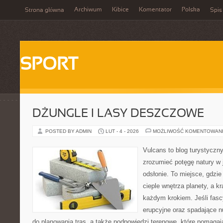
Archiwum
Kibice
Komentator
Polska
Strona główna
Spis
SPORT
DŻUNGLE I LASY DESZCZOWE
POSTED BY ADMIN
LUT - 4 - 2026
MOŻLIWOŚĆ KOMENTOWAN
Vulcans to blog turystyczny
zrozumieć potęgę natury w je
odsłonie. To miejsce, gdzie 
cieple wnętrza planety, a kr
każdym krokiem. Jeśli fasc
erupcyjne oraz spadające nu
do planowania tras, a także podpowiedzi terenowe, które pomagaj