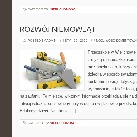
CATEGORIES:
NIERUCHOMOŚCI
ROZWÓJ NIEMOWLĄT
POSTED BY ADMIN
STY - 29 - 2026
MOŻLIWOŚĆ KOMENTOWA
Przedszkole w Wielichowie t
z myślą o przedszkolakach
oraz opiekunach, którzy ch
dziecka w sposób świadomy
konkretne porady dotyczące
wychowania, a także tego, 
na zaufaniu. To miejsce, w którym informacje przekładają się na d
łatwiej wdrażać sensowne rytuały w domu i w placówce przedszkol
Edukacja dzieci. Na stronie […]
CATEGORIES:
NIERUCHOMOŚCI