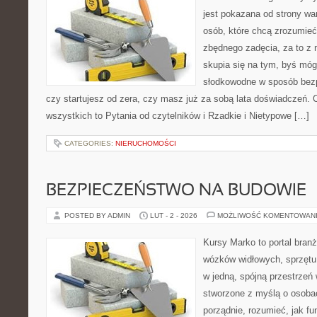
jest pokazana od strony war
osób, które chcą zrozumie
zbędnego zadęcia, za to z 
skupia się na tym, byś móg
słodkowodne w sposób bezpi
czy startujesz od zera, czy masz już za sobą lata doświadczeń. 
wszystkich to Pytania od czytelników i Rzadkie i Nietypowe […]
CATEGORIES:
NIERUCHOMOŚCI
BEZPIECZEŃSTWO NA BUDOWIE
POSTED BY ADMIN
LUT - 2 - 2026
MOŻLIWOŚĆ KOMENTOWAN
Kursy Marko to portal branż
wózków widłowych, sprzętu
w jedną, spójną przestrzeń
stworzone z myślą o osobac
porządnie, rozumieć, jak fun