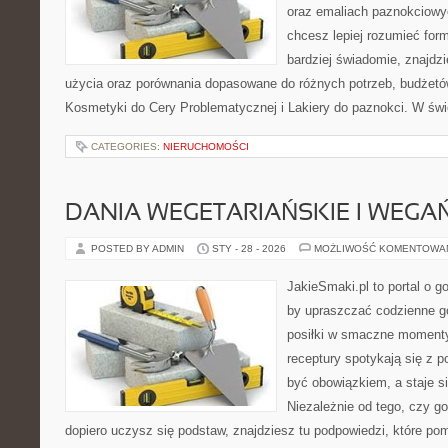
oraz emaliach paznokciowy
chcesz lepiej rozumieć form
bardziej świadomie, znajdzi
użycia oraz porównania dopasowane do różnych potrzeb, budżetów
Kosmetyki do Cery Problematycznej i Lakiery do paznokci. W świ
CATEGORIES:
NIERUCHOMOŚCI
DANIA WEGETARIAŃSKIE I WEGA
POSTED BY ADMIN
STY - 28 - 2026
MOŻLIWOŚĆ KOMENTOWA
JakieSmaki.pl to portal o g
by upraszczać codzienne g
posiłki w smaczne momenty.
receptury spotykają się z p
być obowiązkiem, a staje s
Niezależnie od tego, czy go
dopiero uczysz się podstaw, znajdziesz tu podpowiedzi, które po