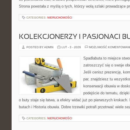
Strona powstała z myślą o tych, którzy wolą szlaki prowadzące p
CATEGORIES:
NIERUCHOMOŚCI
KOLEKCJONERZY I PASJONACI 
POSTED BY ADMIN
LUT - 3 - 2026
MOŻLIWOŚĆ KOMENTOWAN
Spadlabuta to miejsce stwo
zatroszczyć się o swoje o
Jeśli cenisz prezencję, kom
par, znajdziesz tu wszystko
konserwacji obuwia w dosko
podejście do tematu, dzięk
o buty staje się łatwa, a efekty widać już po pierwszych krokach.
butach i Historia obuwia. Dobre trzewiki potrafi przetrwać wiele s
CATEGORIES:
NIERUCHOMOŚCI