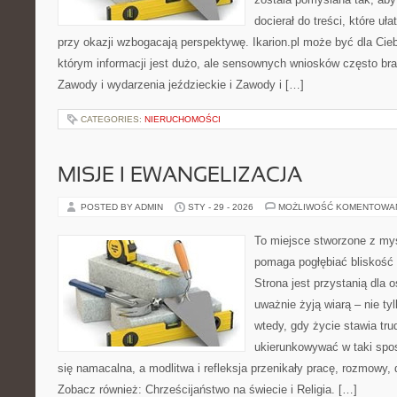
docierał do treści, które uł
przy okazji wzbogacają perspektywę. Ikarion.pl może być dla Ci
którym informacji jest dużo, ale sensownych wniosków często bra
Zawody i wydarzenia jeździeckie i Zawody i […]
CATEGORIES:
NIERUCHOMOŚCI
MISJE I EWANGELIZACJA
POSTED BY ADMIN
STY - 29 - 2026
MOŻLIWOŚĆ KOMENTOWA
To miejsce stworzone z myś
pomaga pogłębiać bliskość
Strona jest przystanią dla o
uważnie żyją wiarą – nie tyl
wtedy, gdy życie stawia tru
ukierunkowywać w taki spo
się namacalna, a modlitwa i refleksja przenikały pracę, rozmowy, d
Zobacz również: Chrześcijaństwo na świecie i Religia. […]