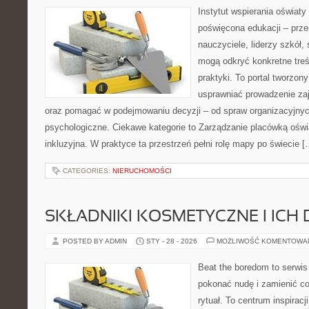
Instytut wspierania oświat
poświęcona edukacji – prze
nauczyciele, liderzy szkół,
mogą odkryć konkretne treś
praktyki. To portal tworzon
usprawniać prowadzenie zaj
oraz pomagać w podejmowaniu decyzji – od spraw organizacyjny
psychologiczne. Ciekawe kategorie to Zarządzanie placówką oświa
inkluzyjna. W praktyce ta przestrzeń pełni rolę mapy po świecie [
CATEGORIES:
NIERUCHOMOŚCI
SKŁADNIKI KOSMETYCZNE I ICH 
POSTED BY ADMIN
STY - 28 - 2026
MOŻLIWOŚĆ KOMENTOWA
Beat the boredom to serwis
pokonać nudę i zamienić c
rytuał. To centrum inspirac