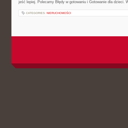
jeść lepiej. Polecamy Błędy w gotowaniu i Gotowanie dla dzieci. 
CATEGORIES:
NIERUCHOMOŚCI