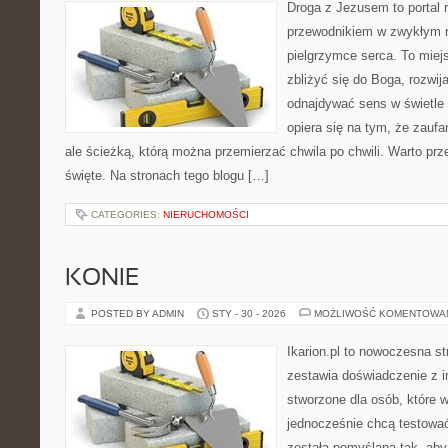
Droga z Jezusem to portal r
przewodnikiem w zwykłym r
pielgrzymce serca. To miej
zbliżyć się do Boga, rozwij
odnajdywać sens w świetle
opiera się na tym, że zaufa
ale ścieżką, którą można przemierzać chwila po chwili. Warto prz
święte. Na stronach tego blogu […]
CATEGORIES:
NIERUCHOMOŚCI
KONIE
POSTED BY ADMIN
STY - 30 - 2026
MOŻLIWOŚĆ KOMENTOWA
Ikarion.pl to nowoczesna st
zestawia doświadczenie z i
stworzone dla osób, które w
jednocześnie chcą testowa
została pomyślana tak, aby 