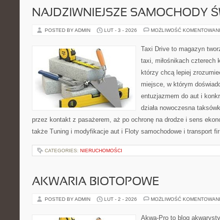
NAJDZIWNIEJSZE SAMOCHODY Ś
POSTED BY ADMIN
LUT - 3 - 2026
MOŻLIWOŚĆ KOMENTOWAN
Taxi Drive to magazyn two
taxi, miłośnikach czterech 
którzy chcą lepiej zrozumie
miejsce, w którym doświadc
entuzjazmem do aut i konkr
działa nowoczesna taksówk
przez kontakt z pasażerem, aż po ochronę na drodze i sens eko
także Tuning i modyfikacje aut i Floty samochodowe i transport f
CATEGORIES:
NIERUCHOMOŚCI
AKWARIA BIOTOPOWE
POSTED BY ADMIN
LUT - 2 - 2026
MOŻLIWOŚĆ KOMENTOWAN
Akwa-Pro to blog akwaryst