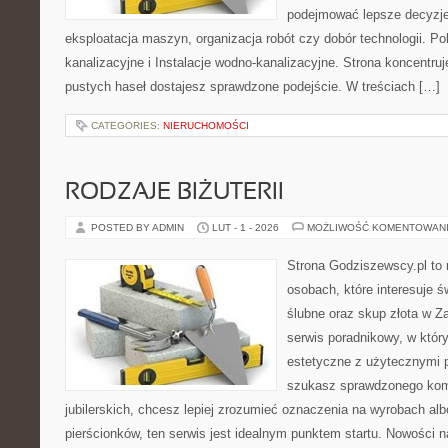
podejmować lepsze decyzje
eksploatacja maszyn, organizacja robót czy dobór technologii. P
kanalizacyjne i Instalacje wodno-kanalizacyjne. Strona koncentruj
pustych haseł dostajesz sprawdzone podejście. W treściach […]
CATEGORIES:
NIERUCHOMOŚCI
RODZAJE BIŻUTERII
POSTED BY ADMIN
LUT - 1 - 2026
MOŻLIWOŚĆ KOMENTOWAN
Strona Godziszewscy.pl to 
osobach, które interesuje ś
ślubne oraz skup złota w Z
serwis poradnikowy, w któr
estetyczne z użytecznymi 
szukasz sprawdzonego ko
jubilerskich, chcesz lepiej zrozumieć oznaczenia na wyrobach al
pierścionków, ten serwis jest idealnym punktem startu. Nowości na