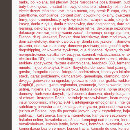
barku
,
ból kolana
,
ból pleców
,
Boże Narodzenie poza domem
,
bud
buty trekkingowe
,
chatbot firmowy
,
cholesterol
,
choroby roślin do
cięcie drzew
,
ciśnienie krwi
,
cisza nocna
,
city break Europa
,
city 
zabytkowe
,
compliance
,
content plan
,
coworking lokalny
,
ćwiczeni
firmy
,
cydr rzemieślniczy
,
cyfrowy detoks
,
czujnik czadu
,
czujnik
kaszy
,
dania z ryżu
,
dania z soczewicy
,
data engineering
,
data sc
learning
,
dekoracje jesienne
,
dekoracje letnie
,
dekoracje sezonow
dekoracje zimowe
,
delegowanie zadań
,
demencja
,
design system
Django
,
długi weekend
,
Docker
,
dom letniskowy
,
dom modułowy
,
dom szkieletowy
,
domek całoroczny
,
domki nad jeziorem
,
domowa 
pizzeria
,
domowe makarony
,
domowe przetwory
,
dostępność cyfr
dropshipping
,
drukowanie żywiczne
,
due diligence
,
dywany do sal
nierejestrowana
,
działka rekreacyjna
,
dziennik wdzięczności
,
e-fa
elektronika DIY
,
email marketing
,
ergonomiczne ćwiczenia
,
etyka 
etykiety spożywcze
,
faktura elektroniczna
,
feedback 360
,
fermen
minute
,
fizjoprofilaktyka
,
Flask
,
florystyka domowa
,
food pairing
,
górska
,
fotografia nocna
,
fotografia podróżnicza
,
franczyza lokaln
stack
,
garaż podziemny
,
garncarstwo
,
genealogia
,
glamping
,
góry
dwojga
,
gotowanie na ognisku
,
gotowanie rodzinne
,
grafika wekto
GraphQL
,
gravel
,
gwara regionalna
,
gwarancja
,
hamakowanie
,
hea
ustnej
,
higiena snu
,
higiena wzroku
,
historia lokalna
,
home stagin
domowy
,
hurtownie danych
,
hydroponika domowa
,
identyfikacja m
słuchowe
,
Instagram Reels
,
instrukcje stanowiskowe
,
instrumenty
insulinooporność
,
integracje API
,
inteligencja emocjonalna
,
inteli
satelitarny
,
inwestor anioł
,
izolacja akustyczna
,
jednoosobowa dzi
jeziora w Polsce
,
joga dla początkujących
,
kącik czytelniczy
,
kaj
publikacji
,
kalistenika
,
kamera internetowa
,
kampanie sezonowe
,
fiskalna online
,
kawalerka aranżacja
,
kempingi nad morzem
,
kino
bezalkoholowe
,
kolonie letnie
,
kolor roku
,
komórka lokatorska
,
ko
komunikacja bez przemocy
,
koncentracja
,
konsole do gier
,
konsul