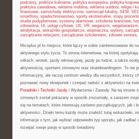
podcasty
,
podróże kulinarne
,
polityka europejska
,
polityka krajowa
praktyka zawodowa
,
reklama mobilna
,
reklama outdoor
,
religia i k
finansowe
,
samochody elektryczne
,
samorząd lokalny
,
SEM
,
SE
smartfony
,
spadochroniarstwo
,
sporty ekstremalne
,
stopy procent
studia podyplomowe
,
systemy alarmowe
,
szkolenia branżowe
,
tur
zdrowotna
,
UI
,
usługi cyfrowe
,
UX
,
VR
,
weganizm
,
wegetarianizm
windykacja
,
wskaźniki gospodarcze
,
wspinaczka
,
wybory
,
zarząd
zarządzanie relacjami
,
zarządzanie szkoleniami
,
zdrowie seniora
,
Micoplus.pl to miejsce, które łączy w sobie zainteresowanie do r
aktywnego stylu życia. To strona internetowa, na której spotykają
rolkach, wrotek, jazdy rekreacyjnej, jazdy po lodzie, a także os
aktywnością, sportami zimowymi oraz skateboardingiem. To nie je
informacyjny, ale raczej centrum wiedzy dla wszystkich, którzy c
poznawać nowy ekwipunek i czerpać radość z aktywności na świ
Poradniki i Techniki Jazdy
i Wydarzenia i Zawody. Na tej stronie ś
zimowych został pokazany w sposób zrozumiały, a zarazem inspir
się na tematach, które interesują zarówno początkujących, jak i b
aktywności. Dzięki temu każdy może znaleźć tutaj wskazówki, ins
informacje o tym, jak wybrać odpowiedni typ sprzętu, jak zadbać o
rozwijać swoje pasję w sposób świadomy.