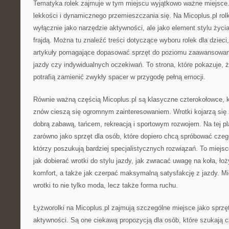
Tematyka rolek zajmuje w tym miejscu wyjątkowo ważne miejsce. 
lekkości i dynamicznego przemieszczania się. Na Micoplus.pl rolk
wyłącznie jako narzędzie aktywności, ale jako element stylu życi
frajdą. Można tu znaleźć treści dotyczące wyboru rolek dla dzieci
artykuły pomagające dopasować sprzęt do poziomu zaawansowani
jazdy czy indywidualnych oczekiwań. To strona, które pokazuje, ż
potrafią zamienić zwykły spacer w przygodę pełną emocji.
Równie ważną częścią Micoplus.pl są klasyczne czterokołowce, któ
znów cieszą się ogromnym zainteresowaniem. Wrotki kojarzą się 
dobrą zabawą, tańcem, rekreacją i sportowym rozwojem. Na tej pl
zarówno jako sprzęt dla osób, które dopiero chcą spróbować czego
którzy poszukują bardziej specjalistycznych rozwiązań. To miejs
jak dobierać wrotki do stylu jazdy, jak zwracać uwagę na koła, łoży
komfort, a także jak czerpać maksymalną satysfakcję z jazdy. Mi
wrotki to nie tylko moda, lecz także forma ruchu.
Łyżworolki na Micoplus.pl zajmują szczególne miejsce jako sprzę
aktywności. Są one ciekawą propozycją dla osób, które szukają