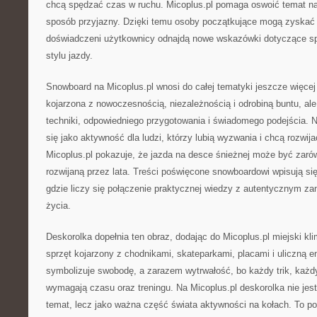
chcą spędzać czas w ruchu. Micoplus.pl pomaga oswoić temat na
sposób przyjazny. Dzięki temu osoby początkujące mogą zyskać 
doświadczeni użytkownicy odnajdą nowe wskazówki dotyczące sp
stylu jazdy.
Snowboard na Micoplus.pl wnosi do całej tematyki jeszcze więcej
kojarzona z nowoczesnością, niezależnością i odrobiną buntu, a
techniki, odpowiedniego przygotowania i świadomego podejścia. Na
się jako aktywność dla ludzi, którzy lubią wyzwania i chcą rozwij
Micoplus.pl pokazuje, że jazda na desce śnieżnej może być zarówn
rozwijaną przez lata. Treści poświęcone snowboardowi wpisują się
gdzie liczy się połączenie praktycznej wiedzy z autentycznym z
życia.
Deskorolka dopełnia ten obraz, dodając do Micoplus.pl miejski kli
sprzęt kojarzony z chodnikami, skateparkami, placami i uliczną e
symbolizuje swobodę, a zarazem wytrwałość, bo każdy trik, każdy
wymagają czasu oraz treningu. Na Micoplus.pl deskorolka nie jes
temat, lecz jako ważna część świata aktywności na kołach. To p