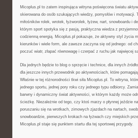
Micoplus.pl to zatem inspirująca witryna poświęcona światu aktyw
skierowana do osób szukających wiedzy, pomysłów i motywacji.
miłośników rolek, wrotek, łyżworolek, łyżew, nart, snowboardu i de
którym sport spotyka się z pasją, praktyczna wiedza z przyjemnoś
codzienną energią. Micoplus.pl pokazuje, że aktywny styl życia m
kierunków i wiele form, ale zawsze zaczyna się od jednego: od ch
poczuć wiatr, złapać równowagę i czerpać z ruchu jak najwięcej sa
Dla jednych będzie to blog o sprzęcie i technice, dla innych źródło
dla jeszcze innych przewodnik po aktywnościach, które pomagają 
Właśnie w tej różnorodności tkwi siła Micoplus.pl. To witryna, któr
jednego sportu, jednej pory roku czy jednego typu odbiorcy. Zamia
barwny i dynamiczny świat aktywności, w którym każdy może od
ścieżkę. Niezależnie od tego, czy ktoś marzy o płynnej jeździe n
poruszaniu się na wrotkach, zimowych zjazdach na nartach, swo
snowboardzie, pierwszych krokach na łyżwach czy miejskich prze
Micoplus.pl staje się punktem startu dla tej sportowej przygody.