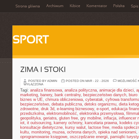
Archiwum
Kibice
Komentator
Polska
Strona główna
Spis
SPORT
ZIMA I STOKI
POSTED BY ADMIN
POSTED ON MAR - 22 - 2026
MOŻLIWOŚĆ 
WYŁĄCZONA
Tagi:
analiza finansowa
,
analiza polityczna
,
animacje dla dzieci
,
a
marketing
,
banery
,
bank centralny
,
bezpieczeństwo danych
,
biuro
biznes w UE
,
chmura obliczeniowa
,
cyberatak
,
cyfrowa transform
bezpieczeństwo
,
debata publiczna
,
detoks organizmu
,
dieta keto
zdrowotne
,
druk 3d
,
e-learning biznesowy
,
e-sport
,
edukacja finan
przedszkolna
,
elektromobilność
,
elektronika przemysłowa
,
filmma
geopolityka
,
geriatra
,
gluten free
,
gry mobilne
,
inflacja
,
influencer 
iot
,
it outsourcing
,
kamery ochrony
,
kancelaria prawna
,
kodeks cyw
konsultacje dietetyczne
,
kursy walut
,
lactose free
,
media społeczn
kultu
,
monitoring
,
muzea
,
ochrona danych
,
opieka nad seniorami
,
oprogramowanie księgowe
,
oszczędzanie energii
,
pamiątki turyst