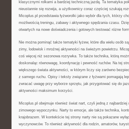
klasycznymi rolkami a bardziej techniczną jazdą. Ta tematyka pok
nieustannie się rozwija, a użytkownicy coraz częściej szukają ro
Micoplus.pl przedstawia łyżworolki jako wybór dla tych, którzy c
możliwością treningu, zabawy i aktywnego spędzania czasu. Dzięk
otwartych na nowe doświadczenia i gotowych testować różne form
Nie można pominąć także tematyki łyżew, które dla wielu osób 
zimy, lodowisk i mroźnej aktywności na świeżym powietrzu. Micop
coś więcej niż sezonowa rozrywka. To także technika, którą możn
doskonaląc równowagę, koordynację i pewność ruchów. Na tej stro
większego świata aktywności, w którym liczy się zarówno bezpie
z samego ruchu. Opisy i teksty związane z łyżwami pomagają lep
zwracać uwagę przy wyborze sprzętu, jak przygotować się do jaz
aktywności maksimum korzyści.
Micoplus.pl obejmuje również świat nart, czyli jedną z najbardzie
zimowego wypoczynku. Narty to emocje, ale także technika, kontr
krajobrazem. W kontekście tej strony narty nie są pokazane wyłąc
wyczynowców. To również aktywność dla rodzin, amatorów, turystó