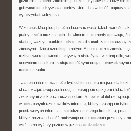
gdzie nie ma jednej zamkniętej definicji użytkownika. Liczy się ch
gotowość do odkrywania sportów, które dają wolność, poprawiają k
wykorzystać wolny czas.
Wizerunek Micoplus.pl można budować wokół takich wartości jak
praktyczność oraz zachęta. To właśnie te elementy sprawiają, że 
stać się ważnym punktem odniesienia dla osób zainteresowanych
zimowymi. Dzięki szerokiej tematyce Micoplus.pl nie zamyka się w
rozbudowaną opowieść o aktywnym stylu życia, w której rolki, wrotk
snowboard i deskorolka stają się różnymi drogami prowadzącymi 
radości z ruchu.
Ta strona internetowa może być odbierana jako miejsce dla ludzi,
chcą rozwijać swoje zdolności, interesują się sprzętem i lubią by
związanymi z rekreacją oraz sportem. Micoplus.pl dobrze wpisuje
współczesnych użytkowników internetu, którzy szukają nie tylko 
podstawowych informacji, ale także szerszego kontekstu, porad i i
którym można odnaleźć motywację do rozpoczęcia przygody z no
wejścia na wyższy poziom w już znanej dziedzinie.