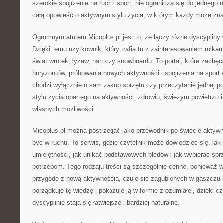
szerokie spojrzenie na ruch i sport, nie ogranicza się do jednego 
całą opowieść o aktywnym stylu życia, w którym każdy może znal
Ogromnym atutem Micoplus.pl jest to, że łączy różne dyscypliny 
Dzięki temu użytkownik, który trafia tu z zainteresowaniem rolka
świat wrotek, łyżew, nart czy snowboardu. To portal, które zachę
horyzontów, próbowania nowych aktywności i spojrzenia na sport
chodzi wyłącznie o sam zakup sprzętu czy przeczytanie jednej p
stylu życia opartego na aktywności, zdrowiu, świeżym powietrzu 
własnych możliwości.
Micoplus.pl można postrzegać jako przewodnik po świecie aktywno
być w ruchu. To serwis, gdzie czytelnik może dowiedzieć się, jak
umiejętności, jak unikać podstawowych błędów i jak wybierać sp
potrzebom. Tego rodzaju treści są szczególnie cenne, ponieważ w
przygodę z nową aktywnością, czuje się zagubionych w gąszczu i
porządkuje tę wiedzę i pokazuje ją w formie zrozumiałej, dzięki 
dyscyplinie stają się łatwiejsze i bardziej naturalne.