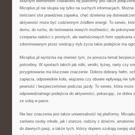
Ważnym elementem charakteru tej platformy jest także połączenie
Micoplus.pl nie skupia się tylko na suchych informacjach. Można
treściami stoi prawdziwa zajawka, chęć dzielenia się doświadcze
aktywność może być codziennym źródłem energii. To serwis, któr
domu, do ruchu, do testowania nowych możliwości, do pokonywan
czerpania radości z prostych, ale wartościowych form spędzania 
zdominowanym przez siedzący tryb życia takie podejście ma ogr
Micoplus.pl wyróżnia się również tym, że porusza temat bezpiecz
potrzebny. W sportach takich jak rolki, wrotki, łyżwy, narty czy 
przygotowanie ma kluczowe znaczenie. Dobrze dobrany hełm, och
zapięcia, odpowiednie koła, wiązania czy obuwie wpływają nie tyl
pewność i bezpieczeństwo podczas jazdy. To serwis, która moż
odpowiedzialnego podejścia do aktywności, pokazując, że dobra 
ze sobą w parze.
Nie bez znaczenia jest także uniwersalność tej platformy. Micopl
zarówno osoby młode, jak i starsze, rodziny z dziećmi, amatorów 
do dawnych pasji, a także tych, którzy dopiero szukają swojej ulub