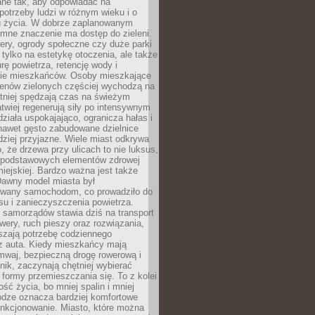
ane tak, aby odpowiadać na
potrzeby ludzi w różnym wieku i o
u życia. W dobrze zaplanowanym
omne znaczenie ma dostęp do zieleni.
ery, ogrody społeczne czy duże parki
 tylko na estetykę otoczenia, ale także
rę powietrza, retencję wody i
e mieszkańców. Osoby mieszkające
renów zielonych częściej wychodzą na
tniej spędzają czas na świeżym
łatwiej regenerują siły po intensywnym
 działa uspokajająco, ogranicza hałas i
nawet gęsto zabudowane dzielnice
rdziej przyjazne. Wiele miast odkrywa
, że drzewa przy ulicach to nie luksus,
z podstawowych elementów zdrowej
miejskiej. Bardzo ważna jest także
Dawny model miasta był
wany samochodom, co prowadziło do
su i zanieczyszczenia powietrza.
 samorządów stawia dziś na transport
owery, ruch pieszy oraz rozwiązania,
szają potrzebę codziennego
 z auta. Kiedy mieszkańcy mają
mwaj, bezpieczną drogę rowerową i
nik, zaczynają chętniej wybierać
 formy przemieszczania się. To z kolei
ość życia, bo mniej spalin i mniej
odze oznacza bardziej komfortowe
unkcjonowanie. Miasto, które można