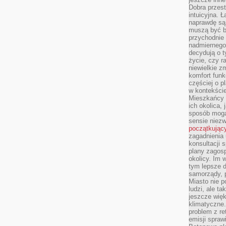
Dobra przest
intuicyjna. 
naprawdę są 
muszą być b
przychodnie
nadmiernego 
decydują o 
życie, czy r
niewielkie z
komfort funk
częściej o p
w kontekście
Mieszkańcy 
ich okolica, 
sposób mogą
sensie niezw
początkując
zagadnienia 
konsultacji 
plany zagos
okolicy. Im
tym lepsze 
samorządy, p
Miasto nie p
ludzi, ale t
jeszcze wię
klimatyczne.
problem z re
emisji spraw