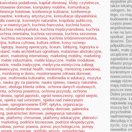
wygodnie prz
kancelaria podatkowa
,
kapitał obrotowy
,
kluby czytelnicze
,
także lokal
stowanie domowe
,
komputery mobilne
,
komunikacja
usługom, bo 
ferencje hotelowe
,
konferencje kulinarne
,
konferencje
tego, co mają
rowotne
,
konkursy artystyczne
,
konsultacje obywatelskie
,
budowanie w
dla zwierząt
,
kosmetyki naturalne
,
krajobraz publiczny
,
często pows
ty w inwestycjach
,
kuchnia francuska
,
kuchnia fusion
,
wspólnotowoś
kuchnia meksykańska
,
kuchnia międzynarodowa
,
kuchnia
a nie na tym
uchnia orientalna
,
kuchnia sezonowa
,
kuchnia sezonowa
spotkać, po
,
kuchnia sezonowa zimowa
,
kuchnia śródziemnomorska
,
dziećmi. Dzi
ijna
,
kultura cyfrowa
,
kultura online
,
kursy rozwoju
półpubliczny
,
laptopy
,
leasing operacyjny
,
liceum
,
lobbying
,
logistyka e-
ławki, małe 
oland
,
mała architektura ogrodowa
,
malarstwo abstrakcyjne
,
urządzone dz
ation
,
marketing internetowy
,
marketing mobilny
,
marketing
sąsiedzkie r
,
meble industrialne
,
meble klasyczne
,
meble modułowe
,
Miasto przyj
wskie
,
media tradycyjne
,
medycyna estetyczna zabiegi
,
infrastruktur
ewencyjna
,
mental health
,
mentoring
,
mentoring zawodowy
,
konkretnym 
,
monitoring w domu
,
monitorowanie zdrowia domowe
,
nowoczesna u
yjne
,
multimedia kulturalne
,
multimedia w edukacji
,
muzyka
uwagę różno
e
,
nauka gry na pianinie
,
nauka śpiewu
,
nawozy naturalne
,
mają rodzice
iuro
,
obsługa klienta online
,
ochrona danych osobowych
,
jeszcze inne
nta
,
ochrona powietrza
,
ochrona przyrody
,
ochrona
Dobra przest
zdrowia
,
ogród japoński
,
ogród nowoczesny
,
ogród wiejski
,
intuicyjna. 
ie
,
opieka nad seniorami
,
opieka nad zwierzętami
naprawdę są 
esowe
,
oprogramowanie ERP
,
optyka
,
organizacja
muszą być b
ne
,
oświetlenie domowe
,
ozdoby domowe
,
paleniska
przychodnie
ing
,
piekarnictwo domowe
,
pielęgnacja naturalna
,
nadmiernego 
owe
,
platformy chmurowe
,
platformy edukacyjne
,
płatności
decydują o 
 marketing
,
podróże biznesowe
,
podróże ekspedycyjne
,
życie, czy r
rodowa
,
pomoc prawna
,
pomoc psychologiczna
,
pompy
niewielkie z
,
porady rozwojowe
,
portfolio artysty
,
pośrednictwo