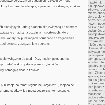
 bogactwo poruszanych zagadnień. Czytelnicy mogą
miasto jak n
funkcjonować
lturą fizyczną, fizjoterapią, żywieniem sportowym, a także
zdrowie, rel
mieszkańców.
się o zielon
ścieżkach ro
nowym podejś
sób planujących karierę akademicką związaną ze sportem.
do życia ni
budynków, ul
związane z nauką na uczelniach sportowych, które
zaprojektow
rzeczywiste 
żkę kariery. W publikacjach poruszane są zagadnienia
różnym styl
tyką zdrowotną, zarządzaniem sportem.
mieście ogr
Drzewa, skw
wpływają nie
na temperatu
 się wyłącznie do teorii. Duży nacisk położono na
samopoczuci
w pobliżu te
gą zostać wykorzystane przez czytelników
spacery, chę
powietrzu i 
uły pomagają dbać o zdrowie.
dniu. Zieleń
sprawia, że 
stają się ba
dziś na nowo
ę publikacje na temat regeneracji organizmu, racjonalnej
lecz jeden 
przestrzeni 
ięki temu użytkownicy mogą poszerzać kompetencje.
mobilność. 
podporządko
korków, hała
Coraz więcej