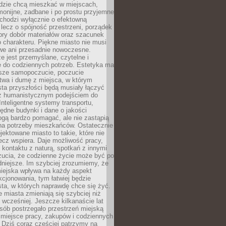
udzie chcą mieszkać w miejscach,
monijne, zadbane i po prostu przyjemne
 chodzi wyłącznie o efektowną
, lecz o spójność przestrzeni, porządek
bry dobór materiałów oraz szacunek
o charakteru. Piękne miasto nie musi
we ani przesadnie nowoczesne.
e jest przemyślane, czytelne i
 do codziennych potrzeb. Estetyka ma
sze samopoczucie, poczucie
twa i dumę z miejsca, w którym
ta przyszłości będą musiały łączyć
 z humanistycznym podejściem do
 Inteligentne systemy transportu,
dne budynki i dane o jakości
ogą bardzo pomagać, ale nie zastąpią
 na potrzeby mieszkańców. Ostatecznie
jektowane miasto to takie, które nie
lecz wspiera. Daje możliwość pracy,
kontaktu z naturą, spotkań z innymi
zucia, że codzienne życie może być po
niejsze. Im szybciej zrozumiemy, że
miejska wpływa na każdy aspekt
cjonowania, tym łatwiej będzie
ta, w których naprawdę chce się żyć.
miasta zmieniają się szybciej niż
 wcześniej. Jeszcze kilkanaście lat
sób postrzegało przestrzeń miejską
 miejsce pracy, zakupów i codziennych
 Dziś coraz częściej patrzymy na