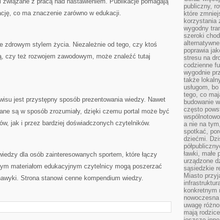
 związane z pracą nad nastawieniem. Publikacje pomagają
publiczny, r
cję, co ma znaczenie zarówno w edukacji.
które zmniej
korzystania
wygodny tra
szeroki chod
alternatywne
e zdrowym stylem życia. Niezależnie od tego, czy ktoś
poprawia jak
acją, czy też rozwojem zawodowym, może znaleźć tutaj
stresu na dr
codzienne f
wygodnie prz
także lokal
usługom, bo 
tego, co mają
rwisu jest przystępny sposób prezentowania wiedzy. Nawet
budowanie w
często pows
iane są w sposób zrozumiały, dzięki czemu portal może być
wspólnotowoś
w, jak i przez bardziej doświadczonych czytelników.
a nie na tym
spotkać, po
dziećmi. Dzi
półpubliczny
ławki, małe 
edzy dla osób zainteresowanych sportem, które łączy
urządzone dz
atym materiałom edukacyjnym czytelnicy mogą poszerzać
sąsiedzkie r
Miasto przyj
nawyki. Strona stanowi cenne kompendium wiedzy.
infrastruktur
konkretnym 
nowoczesna u
uwagę różno
mają rodzice
jeszcze inne