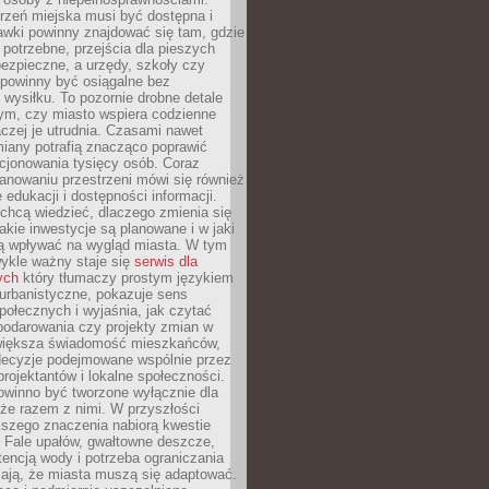
rzeń miejska musi być dostępna i
Ławki powinny znajdować się tam, gdzie
potrzebne, przejścia dla pieszych
ezpieczne, a urzędy, szkoły czy
 powinny być osiągalne bez
wysiłku. To pozornie drobne detale
tym, czy miasto wspiera codzienne
aczej je utrudnia. Czasami nawet
miany potrafią znacząco poprawić
cjonowania tysięcy osób. Coraz
lanowaniu przestrzeni mówi się również
 edukacji i dostępności informacji.
chcą wiedzieć, dlaczego zmienia się
jakie inwestycje są planowane i w jaki
 wpływać na wygląd miasta. W tym
ykle ważny staje się
serwis dla
ych
który tłumaczy prostym językiem
urbanistyczne, pokazuje sens
społecznych i wyjaśnia, jak czytać
podarowania czy projekty zmian w
 większa świadomość mieszkańców,
decyzje podejmowane wspólnie przez
rojektantów i lokalne społeczności.
owinno być tworzone wyłącznie dla
akże razem z nimi. W przyszłości
kszego znaczenia nabiorą kwestie
 Fale upałów, gwałtowne deszcze,
tencją wody i potrzeba ograniczania
iają, że miasta muszą się adaptować.