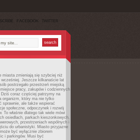
SCRIBE
FACEBOOK
TWITTER
miasta zmieniają się szybciej niż
 wcześniej. Jeszcze kilkanaście lat
sób postrzegało przestrzeń miejską
 miejsce pracy, zakupów i codziennych
 Dziś coraz częściej patrzymy na
a organizm, który ma nie tylko
 sprawnie, ale także wspierać
acje społeczne, odpoczynek i rozwój
 To właśnie dlatego tak wiele mówi
ych osiedlach, parkach kieszonkowych,
werowych, przestrzeniach wspólnych i
ciu do urbanistyki. Miasto przyjazne
e może być wyłącznie zbiorem
ic i parkingów. Musi być