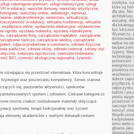
estetyka. L
usługi cateringowe premium
,
usługi inwestycyjne
,
usługi
które są har
,
VR w edukacji
,
warsztat domowy
,
warsztaty artystyczne
,
dla oka. Nie
rketingowe
,
warsztaty online
,
webdesign
,
wernisaż
,
architekturę
mowanie
,
wideokonferencje
,
winiarstwo
,
wirtualizacja
,
wizualny, do
 rzeczywistość w edukacji
,
wirtualne konferencje
,
wirtualne
dla lokalneg
,
współpraca online
,
wydarzenia edukacyjne
,
wydawnictwo
być luksuso
ie ogrodu
,
wystawa malarska
,
wystawy interaktywne
,
Wystarczy, ż
rem
,
zarządzanie flotą
,
zarządzanie kapitałem
,
zarządzanie
dostosowane
zarządzanie twórcze
,
zarządzanie wiedzą
,
zarządzanie
wpływ na na
społem
,
zdjęcia produktowe e-commerce
,
zdrowie fizyczne
,
bezpieczeńs
owie publiczne
,
zdrowie skóry
,
zdrowie zwierząt
,
zdrowy styl
żyjemy. Mias
matyczne
,
zwierzęta egzotyczne
,
zwierzęta hodowlane
,
technologię
ność BIO
,
żywność ekologiczna regionalna
,
żywność
przestrzeni.
energooszczę
powietrza m
 rozwijająca się przestrzeń internetowa, która koncentruje
wrażliwości
dobrze zapro
fizjoterapii oraz poszerzaniu kompetencji. Serwis stanowi
przytłacza, 
 uczących się, pasjonatów aktywności, opiekunów
odpoczynku, 
ludźmi i poc
zainteresowanych sportem i zdrowiem. Ciekawe kategorie to
prostu wygod
ronie można znaleźć rozbudowane materiały dotyczące
przestrzeń 
naszego funk
wacji sportowej, terapii funkcjonalnej oraz życiem
tworzyć mias
Współczesne 
paja elementy akademickie z realnymi doświadczeniami.
kiedykolwiek
temu wiele o
głównie jako
obowiązków.