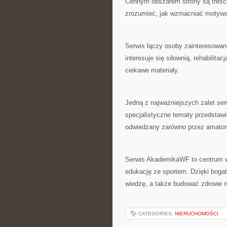
Cennym obszarem strony są treści
zrozumieć, jak wzmacniać motywa
Serwis łączy osoby zainteresowan
interesuje się siłownią, rehabilit
ciekawe materiały.
Jedną z najważniejszych zalet se
specjalistyczne tematy przedstaw
odwiedzany zarówno przez amatoró
Serwis AkademikaWF to centrum wi
edukację ze sportem. Dzięki bog
wiedzę, a także budować zdrowe 
CATEGORIES:
NIERUCHOMOŚCI