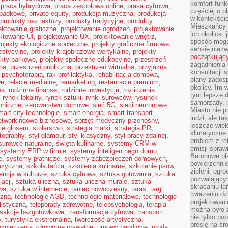
komfort funk
,
praca hybrydowa
,
praca zespołowa online
,
prasa cyfrowa
,
częściej o p
spadkowe
,
private equity
,
produkcja muzyczna
,
produkcja
w kontekście
produkty bez laktozy
,
produkty tradycyjne
,
produkty
Mieszkańcy 
ektowanie graficzne
,
projektowanie ogrodzeń
,
projektowanie
ich okolica, 
ktowanie UI
,
projektowanie UX
,
projektowanie wnętrz
,
sposób mogą
rojekty ekologiczne społeczne
,
projekty graficzne firmowe
,
sensie niezw
estycyjne
,
projekty krajobrazowe wertykalne
,
projekty
początkując
ekty parkowe
,
projekty społeczne edukacyjne
,
przestrzeń
zagadnienia 
na
,
przestrzeń publiczna
,
przestrzeń wirtualna
,
przyjazna
konsultacji 
,
psychoterapia
,
rak profilaktyka
,
rehabilitacja domowa
,
plany zagos
we
,
relacje medialne
,
remarketing
,
restauracje premium
,
okolicy. Im
na
,
rodzinne finanse
,
rodzinne inwestycje
,
rozliczenia
tym lepsze 
,
rynek lokalny
,
rynek sztuki
,
rynki surowców
,
rysunek
samorządy, p
hniczne
,
serowarstwo domowe
,
sieć 5G
,
sieci neuronowe
,
Miasto nie p
mart city technologie
,
smart energia
,
smart transport
,
ludzi, ale t
etworkingowe biznesowe
,
sprzęt medyczny przenośny
,
jeszcze wię
ie głosem
,
stolarstwo
,
strategia marki
,
strategia PR
,
klimatyczne.
otography
,
styl glamour
,
styl klasyczny
,
styl pracy zdalnej
,
problem z re
surowce naturalne
,
święta kulinarne
,
systemy CRM w
emisji spraw
systemy ERP w firmie
,
systemy inteligentnego domu
,
Betonowe pla
e
,
systemy płatnicze
,
systemy zabezpieczeń domowych
,
powierzchnie
uzyczna
,
szkoła tańca
,
szkolenia kulinarne
,
szkolenie psów
,
zieleni, og
encja w kulturze
,
sztuka cyfrowa
,
sztuka gotowania
,
sztuka
pozwalający
acji
,
sztuka uliczna
,
sztuka uliczna murale
,
sztuka
skracaniu ł
wa
,
sztuka w internecie
,
taniec nowoczesny
,
taras
,
targi
tworzeniu dz
czna
,
technologie AGD
,
technologie materiałowe
,
technologie
projektowani
listyczna
,
teleporady zdrowotne
,
telepsychologia
,
terapia
można było 
nsakcje bezgotówkowe
,
transformacja cyfrowa
,
transport
nie tylko po
y
,
turystyka ekstremalna
,
twórczość artystyczna
,
presję na śr
zpieczenia zdrowotne prywatne
,
umowy handlowe
,
uroda