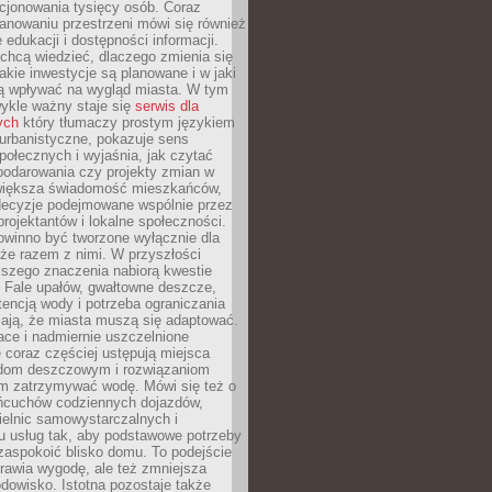
cjonowania tysięcy osób. Coraz
lanowaniu przestrzeni mówi się również
 edukacji i dostępności informacji.
chcą wiedzieć, dlaczego zmienia się
jakie inwestycje są planowane i w jaki
 wpływać na wygląd miasta. W tym
ykle ważny staje się
serwis dla
ych
który tłumaczy prostym językiem
urbanistyczne, pokazuje sens
społecznych i wyjaśnia, jak czytać
podarowania czy projekty zmian w
 większa świadomość mieszkańców,
decyzje podejmowane wspólnie przez
rojektantów i lokalne społeczności.
owinno być tworzone wyłącznie dla
akże razem z nimi. W przyszłości
kszego znaczenia nabiorą kwestie
 Fale upałów, gwałtowne deszcze,
tencją wody i potrzeba ograniczania
iają, że miasta muszą się adaptować.
ce i nadmiernie uszczelnione
 coraz częściej ustępują miejsca
rodom deszczowym i rozwiązaniom
m zatrzymywać wodę. Mówi się też o
ańcuchów codziennych dojazdów,
ielnic samowystarczalnych i
u usług tak, aby podstawowe potrzeby
zaspokoić blisko domu. To podejście
prawia wygodę, ale też zmniejsza
odowisko. Istotna pozostaje także