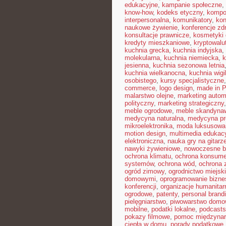
edukacyjne
,
kampanie społeczne
,
know-how
,
kodeks etyczny
,
kompo
interpersonalna
,
komunikatory
,
kon
naukowe żywienie
,
konferencje zd
konsultacje prawnicze
,
kosmetyki 
kredyty mieszkaniowe
,
kryptowalu
kuchnia grecka
,
kuchnia indyjska
,
molekularna
,
kuchnia niemiecka
,
k
jesienna
,
kuchnia sezonowa letnia
kuchnia wielkanocna
,
kuchnia wigil
osobistego
,
kursy specjalistyczne
commerce
,
logo design
,
made in P
malarstwo olejne
,
marketing autom
polityczny
,
marketing strategiczny
meble ogrodowe
,
meble skandyna
medycyna naturalna
,
medycyna pr
mikroelektronika
,
moda luksusowa
motion design
,
multimedia edukac
elektroniczna
,
nauka gry na gitarz
nawyki żywieniowe
,
nowoczesne b
ochrona klimatu
,
ochrona konsume
systemów
,
ochrona wód
,
ochrona 
ogród zimowy
,
ogrodnictwo miejsk
domowymi
,
oprogramowanie bizn
konferencji
,
organizacje humanitar
ogrodowe
,
patenty
,
personal brand
pielęgniarstwo
,
piwowarstwo dom
mobilne
,
podatki lokalne
,
podcasts
pokazy filmowe
,
pomoc międzyna
ciepła w domu
,
porady podatkowe