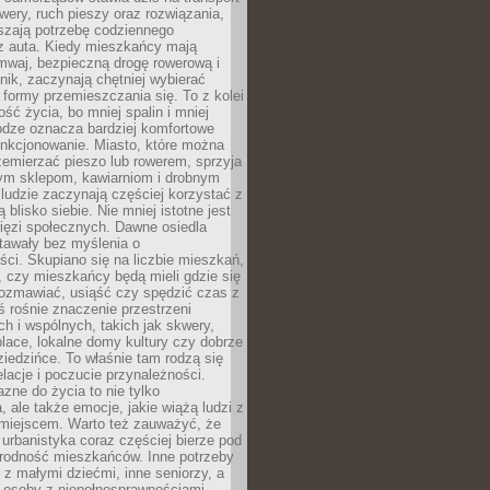
owery, ruch pieszy oraz rozwiązania,
szają potrzebę codziennego
 z auta. Kiedy mieszkańcy mają
mwaj, bezpieczną drogę rowerową i
nik, zaczynają chętniej wybierać
 formy przemieszczania się. To z kolei
ość życia, bo mniej spalin i mniej
odze oznacza bardziej komfortowe
unkcjonowanie. Miasto, które można
emierzać pieszo lub rowerem, sprzyja
nym sklepom, kawiarniom i drobnym
ludzie zaczynają częściej korzystać z
 blisko siebie. Nie mniej istotne jest
ięzi społecznych. Dawne osiedla
tawały bez myślenia o
ci. Skupiano się na liczbie mieszkań,
, czy mieszkańcy będą mieli gdzie się
rozmawiać, usiąść czy spędzić czas z
ś rośnie znaczenie przestrzeni
ch i wspólnych, takich jak skwery,
place, lokalne domy kultury czy dobrze
iedzińce. To właśnie tam rodzą się
elacje i poczucie przynależności.
azne do życia to nie tylko
a, ale także emocje, jakie wiążą ludzi z
miejscem. Warto też zauważyć, że
rbanistyka coraz częściej bierze pod
rodność mieszkańców. Inne potrzeby
 z małymi dziećmi, inne seniorzy, a
 osoby z niepełnosprawnościami.