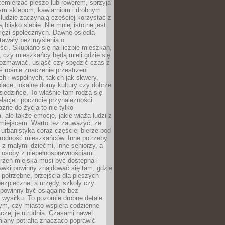
emierzać pieszo lub rowerem, sprzyja
nym sklepom, kawiarniom i drobnym
ludzie zaczynają częściej korzystać z
 blisko siebie. Nie mniej istotne jest
ięzi społecznych. Dawne osiedla
tawały bez myślenia o
ci. Skupiano się na liczbie mieszkań,
, czy mieszkańcy będą mieli gdzie się
rozmawiać, usiąść czy spędzić czas z
ś rośnie znaczenie przestrzeni
ch i wspólnych, takich jak skwery,
place, lokalne domy kultury czy dobrze
iedzińce. To właśnie tam rodzą się
elacje i poczucie przynależności.
azne do życia to nie tylko
a, ale także emocje, jakie wiążą ludzi z
miejscem. Warto też zauważyć, że
rbanistyka coraz częściej bierze pod
rodność mieszkańców. Inne potrzeby
 z małymi dziećmi, inne seniorzy, a
 osoby z niepełnosprawnościami.
rzeń miejska musi być dostępna i
Ławki powinny znajdować się tam, gdzie
potrzebne, przejścia dla pieszych
ezpieczne, a urzędy, szkoły czy
 powinny być osiągalne bez
wysiłku. To pozornie drobne detale
tym, czy miasto wspiera codzienne
aczej je utrudnia. Czasami nawet
miany potrafią znacząco poprawić