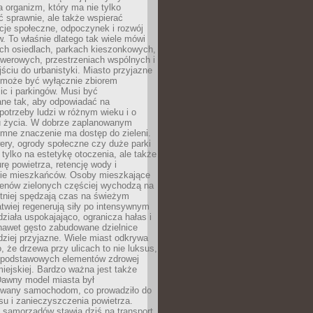
a organizm, który ma nie tylko
 sprawnie, ale także wspierać
acje społeczne, odpoczynek i rozwój
 To właśnie dlatego tak wiele mówi
ych osiedlach, parkach kieszonkowych,
werowych, przestrzeniach wspólnych i
ciu do urbanistyki. Miasto przyjazne
e może być wyłącznie zbiorem
ic i parkingów. Musi być
ane tak, aby odpowiadać na
potrzeby ludzi w różnym wieku i o
u życia. W dobrze zaplanowanym
omne znaczenie ma dostęp do zieleni.
ery, ogrody społeczne czy duże parki
 tylko na estetykę otoczenia, ale także
rę powietrza, retencję wody i
e mieszkańców. Osoby mieszkające
renów zielonych częściej wychodzą na
tniej spędzają czas na świeżym
łatwiej regenerują siły po intensywnym
 działa uspokajająco, ogranicza hałas i
nawet gęsto zabudowane dzielnice
rdziej przyjazne. Wiele miast odkrywa
, że drzewa przy ulicach to nie luksus,
z podstawowych elementów zdrowej
miejskiej. Bardzo ważna jest także
Dawny model miasta był
wany samochodom, co prowadziło do
su i zanieczyszczenia powietrza.
 samorządów stawia dziś na transport