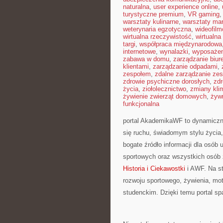
naturalna
,
user experience online
,
turystyczne premium
,
VR gaming
warsztaty kulinarne
,
warsztaty ma
weterynaria egzotyczna
,
wideofil
wirtualna rzeczywistość
,
wirtualna
targi
,
współpraca międzynarodowa
internetowe
,
wynalazki
,
wyposażen
zabawa w domu
,
zarządzanie biu
klientami
,
zarządzanie odpadami
,
zespołem
,
zdalne zarządzanie ze
zdrowie psychiczne dorosłych
,
zdr
życia
,
ziołolecznictwo
,
zmiany kli
żywienie zwierząt domowych
,
żyw
funkcjonalna
portal AkademikaWF to dynamicznie
się ruchu, świadomym stylu życia, 
bogate źródło informacji dla osób
sportowych oraz wszystkich osób 
Historia i Ciekawostki
i AWF. Na st
rozwoju sportowego, żywienia, moty
studenckim. Dzięki temu portal s