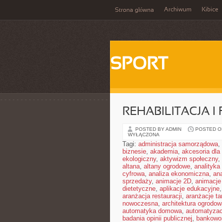
Archiwum
Kibice
Strona główna
SPORT
REHABILITACJA I
POSTED BY ADMIN
POSTED ON
WYŁĄCZONA
Tagi:
administracja samorządowa
,
biznesie
,
akademia
,
akcesoria dl
ekologiczny
,
aktywizm społeczny
,
altana
,
altany ogrodowe
,
analityka
cyfrowa
,
analiza ekonomiczna
,
an
sprzedaży
,
animacje 2D
,
animacje
dietetyczne
,
aplikacje edukacyjne
aranżacja restauracji
,
aranżacje t
nowoczesna
,
architektura ogrodow
automatyka domowa
,
automatyza
badania opinii publicznej
,
bankowo