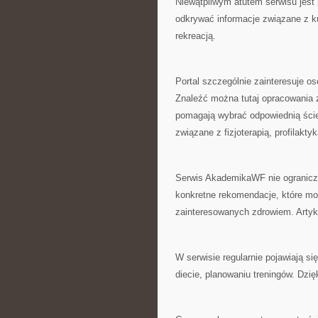
Niewątpliwym atutem serwisu jest
odkrywać informacje związane z ku
rekreacją.
Portal szczególnie zainteresuje o
Znaleźć można tutaj opracowania 
pomagają wybrać odpowiednią ście
związane z fizjoterapią, profilak
Serwis AkademikaWF nie ogranicza
konkretne rekomendacje, które mo
zainteresowanych zdrowiem. Artyk
W serwisie regularnie pojawiają si
diecie, planowaniu treningów. Dz