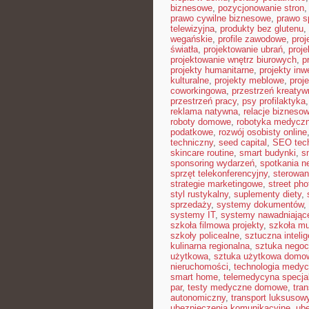
biznesowe
,
pozycjonowanie stron
prawo cywilne biznesowe
,
prawo 
telewizyjna
,
produkty bez glutenu
,
wegańskie
,
profile zawodowe
,
proj
światła
,
projektowanie ubrań
,
proje
projektowanie wnętrz biurowych
,
p
projekty humanitarne
,
projekty inw
kulturalne
,
projekty meblowe
,
proj
coworkingowa
,
przestrzeń kreatyw
przestrzeń pracy
,
psy profilaktyka
reklama natywna
,
relacje bizneso
roboty domowe
,
robotyka medycz
podatkowe
,
rozwój osobisty online
techniczny
,
seed capital
,
SEO tec
skincare routine
,
smart budynki
,
s
sponsoring wydarzeń
,
spotkania n
sprzęt telekonferencyjny
,
sterowan
strategie marketingowe
,
street ph
styl rustykalny
,
suplementy diety
,
sprzedaży
,
systemy dokumentów
,
systemy IT
,
systemy nawadniając
szkoła filmowa projekty
,
szkoła m
szkoły policealne
,
sztuczna intelig
kulinarna regionalna
,
sztuka negocj
użytkowa
,
sztuka użytkowa domo
nieruchomości
,
technologia medy
smart home
,
telemedycyna specja
par
,
testy medyczne domowe
,
tra
autonomiczny
,
transport luksusow
ubezpieczenia komunikacyjne
,
ube