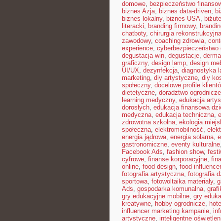
domowe
,
bezpieczeństwo finansow
biznes Azja
,
biznes data-driven
,
b
biznes lokalny
,
biznes USA
,
biżut
literacki
,
branding firmowy
,
brandin
chatboty
,
chirurgia rekonstrukcyjn
zawodowy
,
coaching zdrowia
,
con
experience
,
cyberbezpieczeństwo
degustacja win
,
degustacje
,
derma
graficzny
,
design lamp
,
design meb
UI/UX
,
dezynfekcja
,
diagnostyka l
marketing
,
diy artystyczne
,
diy ko
społeczny
,
docelowe profile klient
dietetyczne
,
doradztwo ogrodnicze
learning medyczny
,
edukacja arty
dorosłych
,
edukacja finansowa dzi
medyczna
,
edukacja techniczna
,
zdrowotna szkolna
,
ekologia miejs
społeczna
,
elektromobilność
,
elek
energia jądrowa
,
energia solarna
,
e
gastronomiczne
,
eventy kulturalne
Facebook Ads
,
fashion show
,
fest
cyfrowe
,
finanse korporacyjne
,
fin
online
,
food design
,
food influence
fotografia artystyczna
,
fotografia 
sportowa
,
fotowoltaika materiały
,
g
Ads
,
gospodarka komunalna
,
graf
gry edukacyjne mobilne
,
gry eduka
kreatywne
,
hobby ogrodnicze
,
hot
influencer marketing kampanie
,
in
artystyczne
,
inteligentne oświetlen