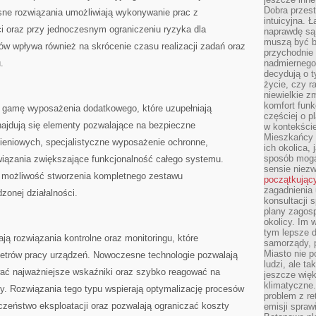
Dobra przest
ne rozwiązania umożliwiają wykonywanie prac z
intuicyjna. 
 oraz przy jednoczesnym ograniczeniu ryzyka dla
naprawdę są 
muszą być b
ów wpływa również na skrócenie czasu realizacji zadań oraz
przychodnie
u.
nadmiernego 
decydują o 
życie, czy r
niewielkie z
komfort funk
ą gamę wyposażenia dodatkowego, które uzupełniają
częściej o p
ajdują się elementy pozwalające na bezpieczne
w kontekście
Mieszkańcy 
eniowych, specjalistyczne wyposażenie ochronne,
ich okolica, 
sposób mogą
wiązania zwiększające funkcjonalność całego systemu.
sensie niezw
e możliwość stworzenia kompletnego zestawu
początkując
zagadnienia 
zonej działalności.
konsultacji 
plany zagos
okolicy. Im
tym lepsze 
ją rozwiązania kontrolne oraz monitoringu, które
samorządy, p
Miasto nie p
metrów pracy urządzeń. Nowoczesne technologie pozwalają
ludzi, ale t
ać najważniejsze wskaźniki oraz szybko reagować na
jeszcze wię
klimatyczne.
. Rozwiązania tego typu wspierają optymalizację procesów
problem z re
czeństwo eksploatacji oraz pozwalają ograniczać koszty
emisji spraw