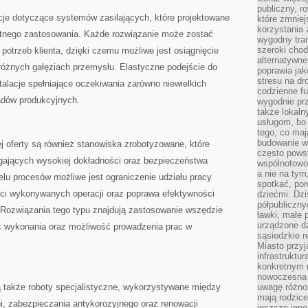
publiczny, r
cje dotyczące systemów zasilających, które projektowane
które zmniej
korzystania
tnego zastosowania. Każde rozwiązanie może zostać
wygodny tra
szeroki chod
potrzeb klienta, dzięki czemu możliwe jest osiągnięcie
alternatywne
óżnych gałęziach przemysłu. Elastyczne podejście do
poprawia jak
stresu na dr
talacje spełniające oczekiwania zarówno niewielkich
codzienne f
ładów produkcyjnych.
wygodnie prz
także lokal
usługom, bo 
tego, co mają
budowanie w
 oferty są również stanowiska zrobotyzowane, które
często pows
gających wysokiej dokładności oraz bezpieczeństwa
wspólnotowoś
a nie na tym
ielu procesów możliwe jest ograniczenie udziału pracy
spotkać, po
ści wykonywanych operacji oraz poprawa efektywności
dziećmi. Dzi
półpubliczny
 Rozwiązania tego typu znajdują zastosowanie wszędzie
ławki, małe 
urządzone dz
ść wykonania oraz możliwość prowadzenia prac w
sąsiedzkie r
Miasto przyj
infrastruktur
konkretnym 
nowoczesna u
 także roboty specjalistyczne, wykorzystywane między
uwagę różno
mają rodzice
i, zabezpieczania antykorozyjnego oraz renowacji
jeszcze inne