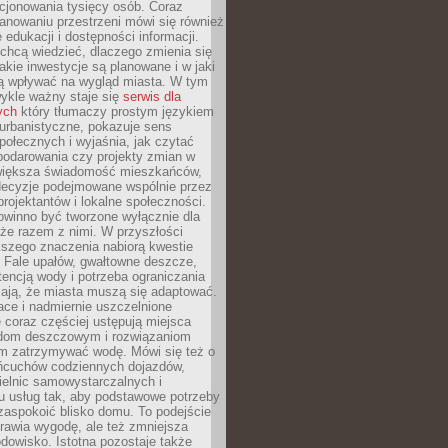
cjonowania tysięcy osób. Coraz
lanowaniu przestrzeni mówi się również
 edukacji i dostępności informacji.
chcą wiedzieć, dlaczego zmienia się
jakie inwestycje są planowane i w jaki
 wpływać na wygląd miasta. W tym
ykle ważny staje się
serwis dla
ych
który tłumaczy prostym językiem
urbanistyczne, pokazuje sens
społecznych i wyjaśnia, jak czytać
podarowania czy projekty zmian w
 większa świadomość mieszkańców,
decyzje podejmowane wspólnie przez
rojektantów i lokalne społeczności.
owinno być tworzone wyłącznie dla
akże razem z nimi. W przyszłości
kszego znaczenia nabiorą kwestie
 Fale upałów, gwałtowne deszcze,
tencją wody i potrzeba ograniczania
iają, że miasta muszą się adaptować.
ce i nadmiernie uszczelnione
 coraz częściej ustępują miejsca
rodom deszczowym i rozwiązaniom
m zatrzymywać wodę. Mówi się też o
ańcuchów codziennych dojazdów,
ielnic samowystarczalnych i
u usług tak, aby podstawowe potrzeby
zaspokoić blisko domu. To podejście
prawia wygodę, ale też zmniejsza
odowisko. Istotna pozostaje także