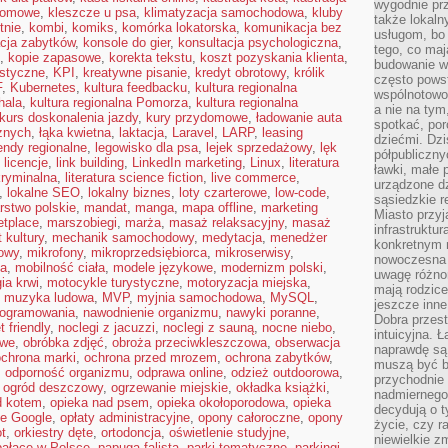
wygodnie prz
domowe
,
kleszcze u psa
,
klimatyzacja samochodowa
,
kluby
także lokal
tnie
,
kombi
,
komiks
,
komórka lokatorska
,
komunikacja bez
usługom, bo 
cja zabytków
,
konsole do gier
,
konsultacja psychologiczna
,
tego, co mają
,
kopie zapasowe
,
korekta tekstu
,
koszt pozyskania klienta
,
budowanie w
ystyczne
,
KPI
,
kreatywne pisanie
,
kredyt obrotowy
,
królik
często pows
F
,
Kubernetes
,
kultura feedbacku
,
kultura regionalna
wspólnotowoś
hala
,
kultura regionalna Pomorza
,
kultura regionalna
a nie na tym
kurs doskonalenia jazdy
,
kury przydomowe
,
ładowanie auta
spotkać, po
cznych
,
łąka kwietna
,
laktacja
,
Laravel
,
LARP
,
leasing
dziećmi. Dzi
endy regionalne
,
legowisko dla psa
,
lejek sprzedażowy
,
lęk
półpubliczny
,
licencje
,
link building
,
LinkedIn marketing
,
Linux
,
literatura
ławki, małe 
 kryminalna
,
literatura science fiction
,
live commerce
,
urządzone dz
,
lokalne SEO
,
lokalny biznes
,
loty czarterowe
,
low-code
,
sąsiedzkie r
rstwo polskie
,
mandat
,
manga
,
mapa offline
,
marketing
Miasto przyj
etplace
,
marszobiegi
,
marża
,
masaż relaksacyjny
,
masaż
infrastruktur
 kultury
,
mechanik samochodowy
,
medytacja
,
menedżer
konkretnym 
towy
,
mikrofony
,
mikroprzedsiębiorca
,
mikroserwisy
,
nowoczesna u
ca
,
mobilność ciała
,
modele językowe
,
modernizm polski
,
uwagę różno
ia krwi
,
motocykle turystyczne
,
motoryzacja miejska
,
mają rodzice
,
muzyka ludowa
,
MVP
,
myjnia samochodowa
,
MySQL
,
jeszcze inne
rogramowania
,
nawodnienie organizmu
,
nawyki poranne
,
Dobra przest
t friendly
,
noclegi z jacuzzi
,
noclegi z sauną
,
nocne niebo
,
intuicyjna. 
owe
,
obróbka zdjęć
,
obroża przeciwkleszczowa
,
obserwacja
naprawdę są 
ochrona marki
,
ochrona przed mrozem
,
ochrona zabytków
,
muszą być b
,
odporność organizmu
,
odprawa online
,
odzież outdoorowa
,
przychodnie
,
ogród deszczowy
,
ogrzewanie miejskie
,
okładka książki
,
nadmiernego 
d kotem
,
opieka nad psem
,
opieka okołoporodowa
,
opieka
decydują o 
ie Google
,
opłaty administracyjne
,
opony całoroczne
,
opony
życie, czy r
ot
,
orkiestry dęte
,
ortodoncja
,
oświetlenie studyjne
,
niewielkie z
pałace w Polsce
,
papuga falista
,
parki tematyczne
,
parkingi