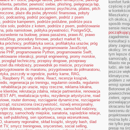
komfort funk
klienta
,
petsitter
,
pewność siebie
,
phishing
,
pielęgnacja łap
,
częściej o p
a pomoc dla psa
,
pierwsza pomoc psychiczna
,
pilates
,
pitch
w kontekście
droczone
,
plaże dla psów
,
płynność finansowa
,
pobyty
Mieszkańcy 
ści
,
podcasting
,
podróż pociągiem
,
podróż z psem
ich okolica, 
e
,
podróże kamperem
,
podróże poślubne
,
podróże poza
sposób mogą
róże solo
,
podróże z kotem
,
podróże z psem
,
podróżowanie
sensie niezw
na
,
pola namiotowe
,
polityka prywatności
,
PostgreSQL
,
początkując
pozwolenie na budowę
,
prawa pasażera
,
prawo AI
,
prawo
zagadnienia 
estaShop
,
procedury firmowe
,
product market fit
,
konsultacji 
yka próchnicy
,
profilaktyka serca
,
profilaktyka urazów
,
próg
plany zagos
rp
,
programowanie Java
,
programowanie JavaScript
,
okolicy. Im
nie PHP
,
programowanie Python
,
programowanie Swift
,
tym lepsze 
jektowanie interakcji
,
prompt engineering
,
promy morskie
,
samorządy, p
,
przegląd techniczny
,
przepisy drogowe
,
przeprawy
Miasto nie p
rzeń dla młodzieży
,
przewodnik po mieście
,
przycinanie
ludzi, ale t
przygotowanie do maratonu
,
przygotowanie do półmaratonu
,
jeszcze wię
etyka
,
pszczoły w ogrodzie
,
punkty karne
,
RAG
,
klimatyczne.
u
,
Raspberry Pi
,
raty online
,
React
,
recenzje książek
,
problem z re
edis
,
regeneracja po treningu
,
regulamin osiedla
,
regulamin
emisji spraw
,
rehabilitacja po urazie
,
rejsy rzeczne
,
reklama lokalna
,
Betonowe pla
e klientów
,
rekrutacja zdalna
,
relacje partnerskie
,
renowacja
powierzchnie
REST API
,
rewitalizacja rynku
,
rezydencje artystyczne
,
road
zieleni, og
ariowe
,
router domowy
,
rozciąganie dynamiczne
,
rozciąganie
pozwalający
ozrząd
,
rozszerzona rzeczywistość
,
rozwój emocjonalny
,
skracaniu ł
,
rytm dobowy
,
rzemiosło artystyczne
,
samochód rodzinny
,
tworzeniu dz
stępczy
,
samochody miejskie
,
sanatoria
,
sąsiedzkie relacje
,
projektowani
w
,
self-publishing
,
sen sportowca
,
sesja wizerunkowa
,
można było 
D
,
skanseny regionalne
,
skład książki
,
skrypty bash
,
ślad
nie tylko po
rt TV
,
smycz treningowa
,
snycerstwo
,
social selling
,
presję na śr