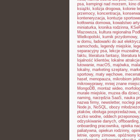
psa
,
kempingi nad morzem
,
kino 
książki
,
kolizja drogowa
,
kolonie le
przemocy
,
koncentracja
,
konserwa
konteneryzacja
,
kontuzje sportowe
kotłownia domowa
,
kowalstwo art
miniaturka
,
kronika rodzinna
,
KSe
Mazowsza
,
kultura regionalna Pod
Wielkopolski
,
kurnik przydomowy
,
w domu
,
ładowarki do aut elektry
samochodu
,
legendy miejskie
,
leg
separacyjny psa
,
lekcje muzealne
faktu
,
literatura fantasy
,
literatura
lojalność klientów
,
lokalne atrakcje
lutowanie
,
macOS
,
majówka
,
mala
lokalny
,
marketing szeptany
,
mark
sportowy
,
maty węchowe
,
mecenat
haseł
,
menopauza
,
mikrobiom jeli
mikrowyprawy
,
mniej znane miejs
MongoDB
,
montaż wideo
,
morfolog
murale miejskie
,
muzea dla dzieci
naming
,
narzędzia SaaS
,
nauka p
nazwa firmy
,
newsletter
,
noclegi pe
Node.js
,
NoSQL
,
obozy młodzież
ptaków
,
obsługa posprzedażowa
,
oczko wodne
,
oddech przeponowy
odzyskiwanie danych
,
offboarding
onboarding pracownika
,
opieka na
paliatywna
,
opiekun rodzinny
,
opin
letnie
,
opony zimowe
,
opóźniony l
paczkomaty
,
pakowanie plecaka
,