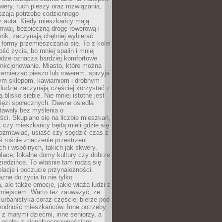
owery, ruch pieszy oraz rozwiązania,
szają potrzebę codziennego
 z auta. Kiedy mieszkańcy mają
mwaj, bezpieczną drogę rowerową i
nik, zaczynają chętniej wybierać
 formy przemieszczania się. To z kolei
ość życia, bo mniej spalin i mniej
odze oznacza bardziej komfortowe
unkcjonowanie. Miasto, które można
emierzać pieszo lub rowerem, sprzyja
nym sklepom, kawiarniom i drobnym
ludzie zaczynają częściej korzystać z
 blisko siebie. Nie mniej istotne jest
ięzi społecznych. Dawne osiedla
tawały bez myślenia o
ci. Skupiano się na liczbie mieszkań,
, czy mieszkańcy będą mieli gdzie się
rozmawiać, usiąść czy spędzić czas z
ś rośnie znaczenie przestrzeni
ch i wspólnych, takich jak skwery,
place, lokalne domy kultury czy dobrze
iedzińce. To właśnie tam rodzą się
elacje i poczucie przynależności.
azne do życia to nie tylko
a, ale także emocje, jakie wiążą ludzi z
miejscem. Warto też zauważyć, że
rbanistyka coraz częściej bierze pod
rodność mieszkańców. Inne potrzeby
 z małymi dziećmi, inne seniorzy, a
 osoby z niepełnosprawnościami.