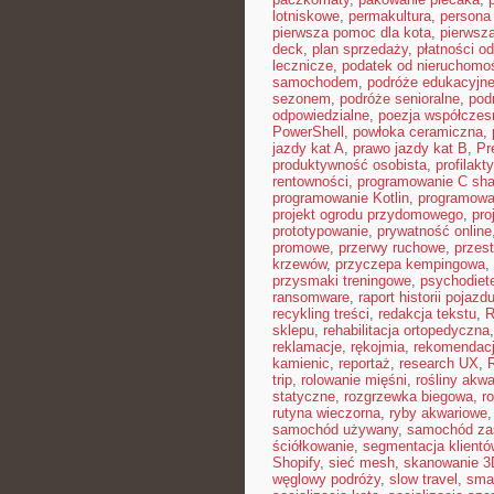
lotniskowe
,
permakultura
,
persona 
pierwsza pomoc dla kota
,
pierwsz
deck
,
plan sprzedaży
,
płatności o
lecznicze
,
podatek od nieruchomo
samochodem
,
podróże edukacyjn
sezonem
,
podróże senioralne
,
pod
odpowiedzialne
,
poezja współczes
PowerShell
,
powłoka ceramiczna
,
jazdy kat A
,
prawo jazdy kat B
,
Pr
produktywność osobista
,
profilakt
rentowności
,
programowanie C sha
programowanie Kotlin
,
programowa
projekt ogrodu przydomowego
,
pro
prototypowanie
,
prywatność online
promowe
,
przerwy ruchowe
,
przest
krzewów
,
przyczepa kempingowa
,
przysmaki treningowe
,
psychodiet
ransomware
,
raport historii pojazd
recykling treści
,
redakcja tekstu
,
R
sklepu
,
rehabilitacja ortopedyczna
reklamacje
,
rękojmia
,
rekomendacj
kamienic
,
reportaż
,
research UX
,
trip
,
rolowanie mięśni
,
rośliny akw
statyczne
,
rozgrzewka biegowa
,
r
rutyna wieczorna
,
ryby akwariowe
samochód używany
,
samochód za
ściółkowanie
,
segmentacja klientó
Shopify
,
sieć mesh
,
skanowanie 3
węglowy podróży
,
slow travel
,
sma