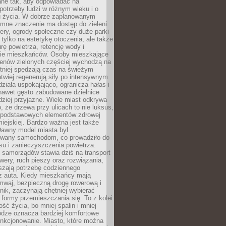
ane tak, aby odpowiadać na
potrzeby ludzi w różnym wieku i o
u życia. W dobrze zaplanowanym
omne znaczenie ma dostęp do zieleni.
ery, ogrody społeczne czy duże parki
 tylko na estetykę otoczenia, ale także
rę powietrza, retencję wody i
e mieszkańców. Osoby mieszkające
renów zielonych częściej wychodzą na
tniej spędzają czas na świeżym
łatwiej regenerują siły po intensywnym
 działa uspokajająco, ogranicza hałas i
nawet gęsto zabudowane dzielnice
rdziej przyjazne. Wiele miast odkrywa
, że drzewa przy ulicach to nie luksus,
z podstawowych elementów zdrowej
miejskiej. Bardzo ważna jest także
Dawny model miasta był
wany samochodom, co prowadziło do
su i zanieczyszczenia powietrza.
 samorządów stawia dziś na transport
owery, ruch pieszy oraz rozwiązania,
szają potrzebę codziennego
 z auta. Kiedy mieszkańcy mają
mwaj, bezpieczną drogę rowerową i
nik, zaczynają chętniej wybierać
 formy przemieszczania się. To z kolei
ość życia, bo mniej spalin i mniej
odze oznacza bardziej komfortowe
unkcjonowanie. Miasto, które można