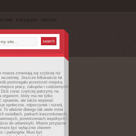
SCRIBE
FACEBOOK
TWITTER
miasta zmieniają się szybciej niż
 wcześniej. Jeszcze kilkanaście lat
sób postrzegało przestrzeń miejską
 miejsce pracy, zakupów i codziennych
 Dziś coraz częściej patrzymy na
a organizm, który ma nie tylko
 sprawnie, ale także wspierać
acje społeczne, odpoczynek i rozwój
 To właśnie dlatego tak wiele mówi
ych osiedlach, parkach kieszonkowych,
werowych, przestrzeniach wspólnych i
ciu do urbanistyki. Miasto przyjazne
e może być wyłącznie zbiorem
ic i parkingów. Musi być