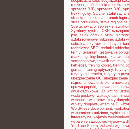
socjalizacja kota
,
socjalizacja szc
rodzinne
,
spółdzielnia mieszkanio
sprzedaż B2B
,
sprzedaż B2C
,
spr
trekkingowy
,
SQLite
,
stabilizacja
,
stodoła mieszkalna
,
stomatologia
stres przewlekły
,
stroje regionalne
Svelte
,
światło niebieskie
,
światło
Symfony
,
system OKR
,
szczepien
psa
,
szlaki górskie
,
szlaki history
szlaki rowerowe rodzinne
,
szlaki w
sakralna
,
szyfrowanie danych
,
tań
techniczne SEO
,
techniki oddech
termy
,
terrarium
,
testowanie opro
marketing
,
tiny house
,
tkactwo
,
tł
samochodowe
,
trawnik naturalny
,
kettlebell
,
trening kobiet
,
trening p
gumami
,
tuning optyczny
,
turystyk
turystyka literacka
,
turystyka przy
ubezpieczenie OC
,
ubezpieczenie
najmu
,
umowa o dzieło
,
umowa o 
uprawa papryki
,
uprawa pomidorów
dwuskładnikowe
,
UX writing
,
uzdr
wada postawy
,
wakacje last minut
webhooki
,
wektorowe bazy danych
winiety drogowe
,
witamina D
,
wizy
WordPress development
,
workatio
wspomnienia rodzinne
,
wybielanie
integracyjne
,
wyjazdy weekendow
wypalenie zawodowe
,
wyprawka dl
YouTube Shorts
,
zabawki węchow