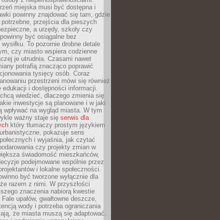
rzeń miejska musi być dostępna i
Ławki powinny znajdować się tam, gdzie
potrzebne, przejścia dla pieszych
ezpieczne, a urzędy, szkoły czy
 powinny być osiągalne bez
wysiłku. To pozornie drobne detale
tym, czy miasto wspiera codzienne
aczej je utrudnia. Czasami nawet
miany potrafią znacząco poprawić
cjonowania tysięcy osób. Coraz
lanowaniu przestrzeni mówi się również
 edukacji i dostępności informacji.
chcą wiedzieć, dlaczego zmienia się
jakie inwestycje są planowane i w jaki
 wpływać na wygląd miasta. W tym
ykle ważny staje się
serwis dla
ych
który tłumaczy prostym językiem
urbanistyczne, pokazuje sens
społecznych i wyjaśnia, jak czytać
podarowania czy projekty zmian w
 większa świadomość mieszkańców,
decyzje podejmowane wspólnie przez
rojektantów i lokalne społeczności.
owinno być tworzone wyłącznie dla
akże razem z nimi. W przyszłości
kszego znaczenia nabiorą kwestie
 Fale upałów, gwałtowne deszcze,
tencją wody i potrzeba ograniczania
iają, że miasta muszą się adaptować.