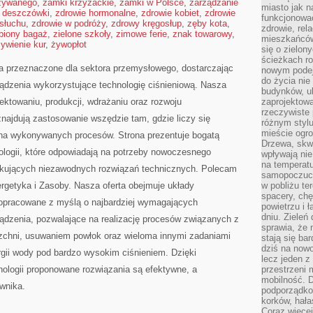
żywanego
,
zamki krzyżackie
,
zamki w Polsce
,
zarządzanie
miasto jak n
e deszczówki
,
zdrowie hormonalne
,
zdrowie kobiet
,
zdrowie
funkcjonować
 słuchu
,
zdrowie w podróży
,
zdrowy kręgosłup
,
zęby kota
,
zdrowie, rel
biony bagaż
,
zielone szkoły
,
zimowe ferie
,
znak towarowy
,
mieszkańców.
ywienie kur
,
żywopłot
się o zielon
ścieżkach ro
a przeznaczone dla sektora przemysłowego, dostarczając
nowym podejś
do życia ni
ządzenia wykorzystujące technologię ciśnieniową. Nasza
budynków, ul
jektowaniu, produkcji, wdrażaniu oraz rozwoju
zaprojektow
rzeczywiste 
najdują zastosowanie wszędzie tam, gdzie liczy się
różnym styl
mieście ogr
na wykonywanych procesów. Strona prezentuje bogatą
Drzewa, skw
nologii, które odpowiadają na potrzeby nowoczesnego
wpływają nie
na temperatu
ukujących niezawodnych rozwiązań technicznych. Polecam
samopoczuci
rgetyka i Zasoby. Nasza oferta obejmuje układy
w pobliżu te
spacery, chę
 opracowane z myślą o najbardziej wymagających
powietrzu i 
dniu. Zieleń
dzenia, pozwalające na realizację procesów związanych z
sprawia, że 
zchni, usuwaniem powłok oraz wieloma innymi zadaniami
stają się ba
dziś na nowo
ii wody pod bardzo wysokim ciśnieniem. Dzięki
lecz jeden 
logii proponowane rozwiązania są efektywne, a
przestrzeni 
mobilność. 
ownika.
podporządko
korków, hała
Coraz więcej