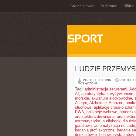
Archiwum
Kibice
Strona główna
SPORT
LUDZIE PRZEMY
POSTED BY ADMIN
POSTED ON 
WYŁĄCZONA
Tagi:
administracja serwerami
,
Ad
AI
,
agroturystyka z wyżywieniem
,
morskie
,
akwarium słodkowodne
,
Allegro
,
Alzheimer
,
Amazon
,
anali
słuchowe
,
aplikacje cross-platform
PWA
,
aplikacje webowe
,
apteczka
architektura drewniana
,
architektu
astroturystyka
,
audiobooki dla dzie
garażowa
,
automatyzacja no-code
badania profilaktyczne
,
badanie sa
deszczówkę
,
behawiorysta kotów
,