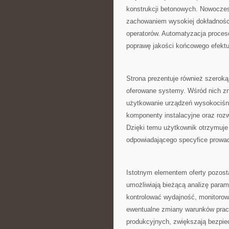
konstrukcji betonowych. Nowoczes
zachowaniem wysokiej dokładności
operatorów. Automatyzacja proces
poprawę jakości końcowego efekt
Strona prezentuje również szerok
oferowane systemy. Wśród nich zn
użytkowanie urządzeń wysokociśni
komponenty instalacyjne oraz roz
Dzięki temu użytkownik otrzymuj
odpowiadającego specyfice prowad
Istotnym elementem oferty pozosta
umożliwiają bieżącą analizę para
kontrolować wydajność, monitorow
ewentualne zmiany warunków pracy
produkcyjnych, zwiększają bezpie