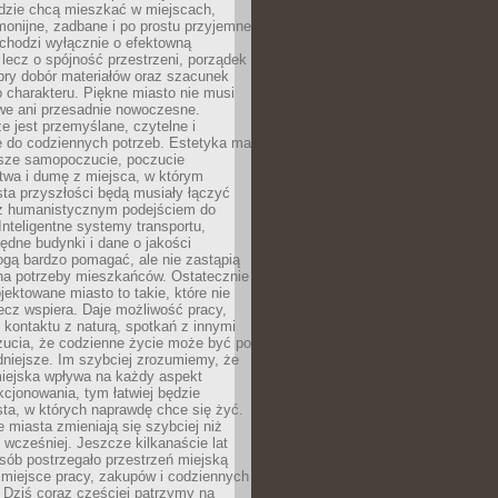
udzie chcą mieszkać w miejscach,
monijne, zadbane i po prostu przyjemne
 chodzi wyłącznie o efektowną
, lecz o spójność przestrzeni, porządek
bry dobór materiałów oraz szacunek
o charakteru. Piękne miasto nie musi
we ani przesadnie nowoczesne.
e jest przemyślane, czytelne i
 do codziennych potrzeb. Estetyka ma
sze samopoczucie, poczucie
twa i dumę z miejsca, w którym
ta przyszłości będą musiały łączyć
 z humanistycznym podejściem do
 Inteligentne systemy transportu,
dne budynki i dane o jakości
ogą bardzo pomagać, ale nie zastąpią
 na potrzeby mieszkańców. Ostatecznie
jektowane miasto to takie, które nie
lecz wspiera. Daje możliwość pracy,
kontaktu z naturą, spotkań z innymi
zucia, że codzienne życie może być po
niejsze. Im szybciej zrozumiemy, że
miejska wpływa na każdy aspekt
cjonowania, tym łatwiej będzie
ta, w których naprawdę chce się żyć.
miasta zmieniają się szybciej niż
 wcześniej. Jeszcze kilkanaście lat
sób postrzegało przestrzeń miejską
 miejsce pracy, zakupów i codziennych
 Dziś coraz częściej patrzymy na