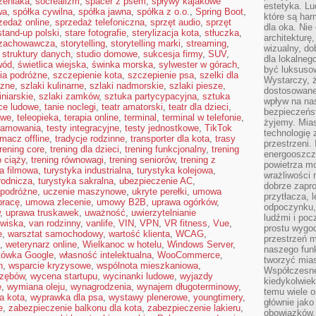
zeniaka
,
socrealizm
,
spacer z psem
,
spływy kajakowe
estetyka. L
wa
,
spółka cywilna
,
spółka jawna
,
spółka z o.o.
,
Spring Boot
,
które są har
zedaż online
,
sprzedaż telefoniczna
,
sprzęt audio
,
sprzęt
dla oka. Nie
stand-up polski
,
stare fotografie
,
sterylizacja kota
,
stłuczka
,
architekturę
 zachowawcza
,
storytelling
,
storytelling marki
,
streaming
,
wizualny, do
,
struktury danych
,
studio domowe
,
sukcesja firmy
,
SUV
,
dla lokalneg
wód
,
świetlica wiejska
,
świnka morska
,
sylwester w górach
,
być luksuso
ia podróżne
,
szczepienie kota
,
szczepienie psa
,
szelki dla
Wystarczy, ż
czne
,
szlaki kulinarne
,
szlaki nadmorskie
,
szlaki piesze
,
dostosowane
iniarskie
,
szlaki zamków
,
sztuka partycypacyjna
,
sztuka
wpływ na na
ce ludowe
,
tanie noclegi
,
teatr amatorski
,
teatr dla dzieci
,
bezpieczeńs
owe
,
teleopieka
,
terapia online
,
terminal
,
terminal w telefonie
,
żyjemy. Mias
gramowania
,
testy integracyjne
,
testy jednostkowe
,
TikTok
technologię
umacz offline
,
tradycje rodzinne
,
transporter dla kota
,
trasy
przestrzeni.
trening core
,
trening dla dzieci
,
trening funkcjonalny
,
trening
energooszczę
o ciąży
,
trening równowagi
,
trening seniorów
,
trening z
powietrza m
a filmowa
,
turystyka industrialna
,
turystyka kolejowa
,
wrażliwości
rodnicza
,
turystyka sakralna
,
ubezpieczenie AC
,
dobrze zapro
 podróżne
,
uczenie maszynowe
,
ukryte perełki
,
umowa
przytłacza, 
pracę
,
umowa zlecenie
,
umowy B2B
,
uprawa ogórków
,
odpoczynku, 
,
uprawa truskawek
,
uważność
,
uwierzytelnianie
ludźmi i poc
owiska
,
van rodzinny
,
vanlife
,
VIN
,
VPN
,
VR fitness
,
Vue
,
prostu wygod
e
,
warsztat samochodowy
,
wartość klienta
,
WCAG
,
przestrzeń 
,
weterynarz online
,
Wielkanoc w hotelu
,
Windows Server
,
naszego funk
tówka Google
,
własność intelektualna
,
WooCommerce
,
tworzyć mias
n
,
wsparcie kryzysowe
,
wspólnota mieszkaniowa
,
Współczesne 
 zębów
,
wycena startupu
,
wycinanki ludowe
,
wyjazdy
kiedykolwiek
e
,
wymiana oleju
,
wynagrodzenia
,
wynajem długoterminowy
,
temu wiele o
a kota
,
wyprawka dla psa
,
wystawy plenerowe
,
youngtimery
,
głównie jako
e
,
zabezpieczenie balkonu dla kota
,
zabezpieczenie lakieru
,
obowiązków.