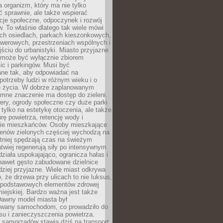
a organizm, który ma nie tylko
 sprawnie, ale także wspierać
acje społeczne, odpoczynek i rozwój
 To właśnie dlatego tak wiele mówi
ych osiedlach, parkach kieszonkowych,
werowych, przestrzeniach wspólnych i
ciu do urbanistyki. Miasto przyjazne
e może być wyłącznie zbiorem
ic i parkingów. Musi być
ane tak, aby odpowiadać na
potrzeby ludzi w różnym wieku i o
u życia. W dobrze zaplanowanym
omne znaczenie ma dostęp do zieleni.
ery, ogrody społeczne czy duże parki
 tylko na estetykę otoczenia, ale także
rę powietrza, retencję wody i
e mieszkańców. Osoby mieszkające
renów zielonych częściej wychodzą na
tniej spędzają czas na świeżym
łatwiej regenerują siły po intensywnym
 działa uspokajająco, ogranicza hałas i
nawet gęsto zabudowane dzielnice
rdziej przyjazne. Wiele miast odkrywa
, że drzewa przy ulicach to nie luksus,
z podstawowych elementów zdrowej
miejskiej. Bardzo ważna jest także
Dawny model miasta był
wany samochodom, co prowadziło do
su i zanieczyszczenia powietrza.
 samorządów stawia dziś na transport