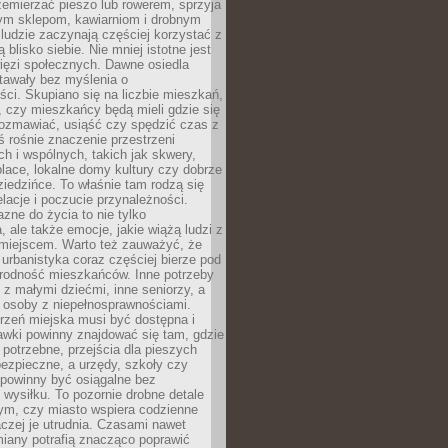
emierzać pieszo lub rowerem, sprzyja
nym sklepom, kawiarniom i drobnym
ludzie zaczynają częściej korzystać z
 blisko siebie. Nie mniej istotne jest
ięzi społecznych. Dawne osiedla
tawały bez myślenia o
ci. Skupiano się na liczbie mieszkań,
, czy mieszkańcy będą mieli gdzie się
rozmawiać, usiąść czy spędzić czas z
ś rośnie znaczenie przestrzeni
ch i wspólnych, takich jak skwery,
place, lokalne domy kultury czy dobrze
iedzińce. To właśnie tam rodzą się
elacje i poczucie przynależności.
azne do życia to nie tylko
a, ale także emocje, jakie wiążą ludzi z
miejscem. Warto też zauważyć, że
rbanistyka coraz częściej bierze pod
rodność mieszkańców. Inne potrzeby
 z małymi dziećmi, inne seniorzy, a
 osoby z niepełnosprawnościami.
rzeń miejska musi być dostępna i
Ławki powinny znajdować się tam, gdzie
potrzebne, przejścia dla pieszych
ezpieczne, a urzędy, szkoły czy
 powinny być osiągalne bez
wysiłku. To pozornie drobne detale
tym, czy miasto wspiera codzienne
aczej je utrudnia. Czasami nawet
miany potrafią znacząco poprawić