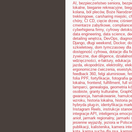
AI
,
bezpieczeństwo seniora
,
bezpi
lokalne
,
bieganie rekreacyjne
,
bieg
kolana
,
ból pleców
,
Boże Narodze
trekkingowe
,
carsharing miejski
,
c
chóry
,
CI CD
,
cięcie drzew
,
ciśnien
cmentarze zabytkowe
,
compliance
cyberhigiena firmy
,
cyfrowy detoks
data engineering
,
data science
,
de
detailing wnętrza
,
DevOps
,
diagno
Django
,
długi weekend
,
Docker
,
do
szkieletowy
,
dom tymczasowy dla 
dostępność cyfrowa
,
dotacje dla f
żywiczne
,
due diligence
,
działalno
wdzięczności
,
e-faktury
,
edukacja
jazda
,
ekopodróże
,
elektrolity
,
elek
ergonomiczne ćwiczenia
,
eseistyk
feedback 360
,
felgi aluminiowe
,
fe
folia PPF
,
fortyfikacje
,
fotografia 
lokalna
,
frontend
,
fulfillment
,
full s
lamparci
,
genealogia
,
geometria kó
osobiste
,
granty kulturalne
,
Graph
gwarancja
,
hamakowanie
,
hamulc
wzroku
,
historia lokalna
,
historia p
hybryda plug-in
,
identyfikacja mark
Instagram Reels
,
instrukcje stan
integracje API
,
inteligencja emocj
anioł
,
jarmark regionalny
,
jarmarki
jesienne wyjazdy
,
jeziora w Polsce
publikacji
,
kalistenika
,
kamera int
kota
,
karma sucha dla psa
,
karmni