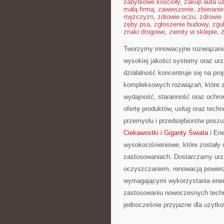
zabytkowe kościoły
,
zakup auta u
małą firmą
,
zawieszenie
,
zbierani
mężczyzn
,
zdrowie oczu
,
zdrowie
zęby psa
,
zgłoszenie budowy
,
zgu
znaki drogowe
,
zwroty w sklepie
,
ż
Tworzymy innowacyjne rozwiązani
wysokiej jakości systemy oraz ur
działalność koncentruje się na pro
kompleksowych rozwiązań, które z
wydajność, staranność oraz ochro
ofertę produktów, usług oraz tech
przemysłu i przedsiębiorstw posz
Ciekawostki i Giganty Świata
i Ene
wysokociśnieniowe, które zostały
zastosowaniach. Dostarczamy urzą
oczyszczaniem, renowacją powier
wymagającymi wykorzystania energ
zastosowaniu nowoczesnych techno
jednocześnie przyjazne dla użytk