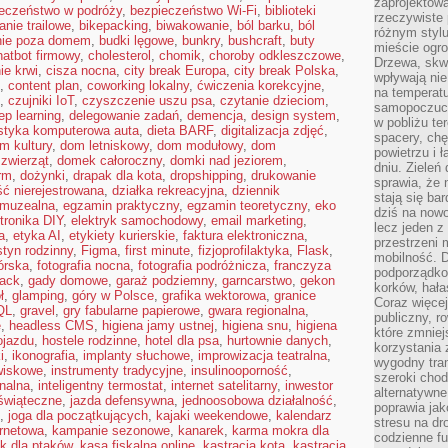
zaprojektow
eczeństwo w podróży
,
bezpieczeństwo Wi-Fi
,
biblioteki
rzeczywiste 
anie trailowe
,
bikepacking
,
biwakowanie
,
ból barku
,
ból
różnym styl
nie poza domem
,
budki lęgowe
,
bunkry
,
bushcraft
,
buty
mieście ogr
hatbot firmowy
,
cholesterol
,
chomik
,
choroby odkleszczowe
,
Drzewa, skw
ie krwi
,
cisza nocna
,
city break Europa
,
city break Polska
,
wpływają nie
,
content plan
,
coworking lokalny
,
ćwiczenia korekcyjne
,
na temperatu
,
czujniki IoT
,
czyszczenie uszu psa
,
czytanie dzieciom
,
samopoczuci
ep learning
,
delegowanie zadań
,
demencja
,
design system
,
w pobliżu te
styka komputerowa auta
,
dieta BARF
,
digitalizacja zdjęć
,
spacery, chę
m kultury
,
dom letniskowy
,
dom modułowy
,
dom
powietrzu i 
zwierząt
,
domek całoroczny
,
domki nad jeziorem
,
dniu. Zieleń
irm
,
dożynki
,
drapak dla kota
,
dropshipping
,
drukowanie
sprawia, że 
ść nierejestrowana
,
działka rekreacyjna
,
dziennik
stają się ba
 muzealna
,
egzamin praktyczny
,
egzamin teoretyczny
,
eko
dziś na nowo
tronika DIY
,
elektryk samochodowy
,
email marketing
,
lecz jeden 
a
,
etyka AI
,
etykiety kurierskie
,
faktura elektroniczna
,
przestrzeni 
styn rodzinny
,
Figma
,
first minute
,
fizjoprofilaktyka
,
Flask
,
mobilność. 
górska
,
fotografia nocna
,
fotografia podróżnicza
,
franczyza
podporządko
tack
,
gady domowe
,
garaż podziemny
,
garncarstwo
,
gekon
korków, hała
ł
,
glamping
,
góry w Polsce
,
grafika wektorowa
,
granice
Coraz więcej
QL
,
gravel
,
gry fabularne papierowe
,
gwara regionalna
,
publiczny, r
e
,
headless CMS
,
higiena jamy ustnej
,
higiena snu
,
higiena
które zmniej
ojazdu
,
hostele rodzinne
,
hotel dla psa
,
hurtownie danych
,
korzystania
i
,
ikonografia
,
implanty słuchowe
,
improwizacja teatralna
,
wygodny tra
owiskowe
,
instrumenty tradycyjne
,
insulinooporność
,
szeroki chod
onalna
,
inteligentny termostat
,
internet satelitarny
,
inwestor
alternatywne
 świąteczne
,
jazda defensywna
,
jednoosobowa działalność
,
poprawia jak
,
joga dla początkujących
,
kajaki weekendowe
,
kalendarz
stresu na dr
ernetowa
,
kampanie sezonowe
,
kanarek
,
karma mokra dla
codzienne f
k dla ptaków
,
kasa fiskalna online
,
kastracja kota
,
kastracja