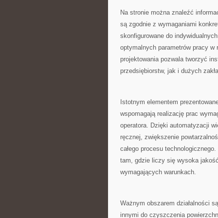
Na stronie można znaleźć informa
są zgodnie z wymaganiami konkre
skonfigurowane do indywidualnych 
optymalnych parametrów pracy w r
projektowania pozwala tworzyć ins
przedsiębiorstw, jak i dużych zak
Istotnym elementem prezentowanej
wspomagają realizację prac wyma
operatora. Dzięki automatyzacji w
ręcznej, zwiększenie powtarzalno
całego procesu technologicznego.
tam, gdzie liczy się wysoka jako
wymagających warunkach.
Ważnym obszarem działalności są
innymi do czyszczenia powierzchn