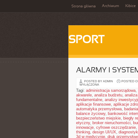
Archiwum
Kibice
Strona główna
SPORT
ALARMY I SYSTE
POSTED BY ADMIN
POSTED ON
WYŁĄCZONA
Tagi:
administracja samorządowa
,
akwarele
,
analiza budżetu
,
analiza
fundamentalne
,
analizy inwestycyj
aplikacje finansowe
,
aplikacje zdr
automatyka przemysłowa
,
badania
balance życiowy
,
bankowość inter
bezpieczeństwo miejskie
,
biegły r
etyczny
,
broker nieruchomości
,
bu
innowacje
,
cyfrowe oszczędzanie
thinking
,
design UI/UX
,
diagnosty
3d w medycynie
,
druk przemysłow