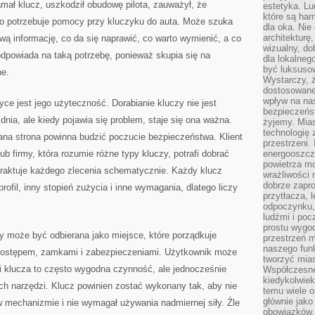
mał klucz, uszkodził obudowę pilota, zauważył, że
estetyka. L
które są har
albo potrzebuje pomocy przy kluczyku do auta. Może szuka
dla oka. Nie
architekturę
ą informację, co da się naprawić, co warto wymienić, a co
wizualny, do
dpowiada na taką potrzebę, ponieważ skupia się na
dla lokalneg
być luksuso
ne.
Wystarczy, ż
dostosowane
wpływ na na
yce jest jego użyteczność. Dorabianie kluczy nie jest
bezpieczeńs
 dnia, ale kiedy pojawia się problem, staje się ona ważna.
żyjemy. Mias
technologię
ana strona powinna budzić poczucie bezpieczeństwa. Klient
przestrzeni.
ub firmy, która rozumie różne typy kluczy, potrafi dobrać
energooszczę
powietrza m
 traktuje każdego zlecenia schematycznie. Każdy klucz
wrażliwości
dobrze zapro
rofil, inny stopień zużycia i inne wymagania, dlatego liczy
przytłacza, 
odpoczynku, 
ludźmi i poc
prostu wygod
y może być odbierana jako miejsce, które porządkuje
przestrzeń 
naszego funk
dostępem, zamkami i zabezpieczeniami. Użytkownik może
tworzyć mias
i klucza to często wygodna czynność, ale jednocześnie
Współczesne 
kiedykolwiek
 narzędzi. Klucz powinien zostać wykonany tak, aby nie
temu wiele o
głównie jako
w mechanizmie i nie wymagał używania nadmiernej siły. Źle
obowiązków.