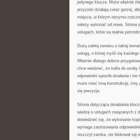
jedynego klucza. Może właśnie zła
przyciski działają coraz gorzej, 
miejsca, w którym otrzyma rzeczow
należy wykonać od nowa. Strona o
usługach, które są realnie potrzeb
Dużą zaletą serwisu o takiej temat
usługą, o której myśli się każdego
Właśnie dlatego dobrze przygotow
chce wiedzieć, że trafia do osoby l
odpowiedni sposób działania i nie
może mieć inną konstrukcję, inny p
się precyzja.
Strona dotycząca dorabiania klucz
wiedzę o usługach związanych z 
dowiedzieć się, że wykonanie kopi
wymaga zastosowania odpowiednich
niszczył zamka, nie blokował się 