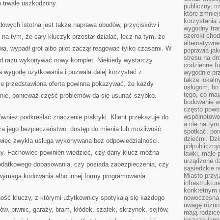
o trwale uszkodzony.
publiczny, r
które zmniej
korzystania
wych istotna jest także naprawa obudów, przycisków i
wygodny tra
szeroki chod
 na tym, że cały kluczyk przestał działać, lecz na tym, że
alternatywne
wa, wypadł grot albo pilot zaczął reagować tylko czasami. W
poprawia jak
stresu na dr
a od razu wykonywać nowy komplet. Niekiedy wystarczy
codzienne f
 wygodę użytkowania i pozwala dalej korzystać z
wygodnie prz
także lokal
e przedstawiona oferta powinna pokazywać, że każdy
usługom, bo 
tego, co mają
lnie, ponieważ część problemów da się usunąć szybko.
budowanie w
często pows
wspólnotowoś
ównież podkreślać znaczenie praktyki. Klient przekazuje do
a nie na tym
za jego bezpieczeństwo, dostęp do mienia lub możliwość
spotkać, po
dziećmi. Dzi
o więc zwykła usługa wykonywana bez odpowiedzialności.
półpubliczny
y. Fachowiec powinien wiedzieć, czy dany klucz można
ławki, małe 
urządzone dz
odatkowego dopasowania, czy posiada zabezpieczenia, czy
sąsiedzkie r
Miasto przyj
y wymaga kodowania albo innej formy programowania.
infrastruktur
konkretnym 
ość kluczy, z którymi użytkownicy spotykają się każdego
nowoczesna u
uwagę różno
w, piwnic, garaży, bram, kłódek, szafek, skrzynek, sejfów,
mają rodzice
jeszcze inne