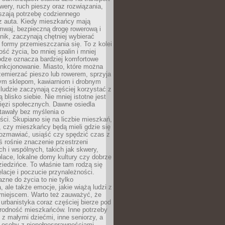
owery, ruch pieszy oraz rozwiązania,
szają potrzebę codziennego
 z auta. Kiedy mieszkańcy mają
mwaj, bezpieczną drogę rowerową i
nik, zaczynają chętniej wybierać
 formy przemieszczania się. To z kolei
ość życia, bo mniej spalin i mniej
odze oznacza bardziej komfortowe
unkcjonowanie. Miasto, które można
emierzać pieszo lub rowerem, sprzyja
nym sklepom, kawiarniom i drobnym
ludzie zaczynają częściej korzystać z
 blisko siebie. Nie mniej istotne jest
ięzi społecznych. Dawne osiedla
tawały bez myślenia o
ci. Skupiano się na liczbie mieszkań,
, czy mieszkańcy będą mieli gdzie się
rozmawiać, usiąść czy spędzić czas z
ś rośnie znaczenie przestrzeni
ch i wspólnych, takich jak skwery,
place, lokalne domy kultury czy dobrze
iedzińce. To właśnie tam rodzą się
elacje i poczucie przynależności.
azne do życia to nie tylko
a, ale także emocje, jakie wiążą ludzi z
miejscem. Warto też zauważyć, że
rbanistyka coraz częściej bierze pod
rodność mieszkańców. Inne potrzeby
 z małymi dziećmi, inne seniorzy, a
 osoby z niepełnosprawnościami.