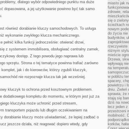
problemy, dlatego wybór odpowiedniego punktu ma duże
miasto jak n
funkcjonować
yć dopasowana, a jej użytkowanie powinno być tak samo
zdrowie, rel
u.
mieszkańców.
się o zielon
ścieżkach ro
est również dorabianie kluczy samochodowych. To usługa
nowym podejś
do życia ni
 niż wykonanie zwykłego klucza mechanicznego.
budynków, ul
zaprojektow
pełnić kilka funkcji jednocześnie: otwierać drzwi,
rzeczywiste 
ię z systemem immobilisera, obsługiwać centralny zamek,
różnym styl
mieście ogr
uczykowy dostęp. Z tego powodu jego naprawa lub
Drzewa, skw
go sprzętu. Strona o tej tematyce powinna trafiać zarówno
wpływają nie
na temperatu
komplet, jak i do kierowców, którzy zgubili kluczyk,
samopoczuci
w pobliżu te
e samochód nie rozpoznaje klucza tak jak wcześniej.
spacery, chę
powietrzu i 
sowy kluczyk to ochrona przed kosztownym problemem.
dniu. Zieleń
sprawia, że 
ie dodatkowego kompletu do momentu, w którym jest już za
stają się ba
dziś na nowo
giego kluczyka może uchronić przed stresem,
lecz jeden 
ym transportem pojazdu lub długim oczekiwaniem na
przestrzeni 
mobilność. 
ący dorabianie kluczy może uświadamiać, że lepiej zadbać o
podporządko
lucz jeszcze działa, niż reagować dopiero wtedy, gdy
korków, hała
Coraz więcej