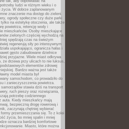
ane tak, aby odpowiadać na
potrzeby ludzi w różnym wieku i o
u życia. W dobrze zaplanowanym
omne znaczenie ma dostęp do zieleni.
ery, ogrody społeczne czy duże parki
 tylko na estetykę otoczenia, ale także
rę powietrza, retencję wody i
e mieszkańców. Osoby mieszkające
renów zielonych częściej wychodzą na
tniej spędzają czas na świeżym
łatwiej regenerują siły po intensywnym
 działa uspokajająco, ogranicza hałas i
nawet gęsto zabudowane dzielnice
rdziej przyjazne. Wiele miast odkrywa
, że drzewa przy ulicach to nie luksus,
z podstawowych elementów zdrowej
miejskiej. Bardzo ważna jest także
Dawny model miasta był
wany samochodom, co prowadziło do
su i zanieczyszczenia powietrza.
 samorządów stawia dziś na transport
owery, ruch pieszy oraz rozwiązania,
szają potrzebę codziennego
 z auta. Kiedy mieszkańcy mają
mwaj, bezpieczną drogę rowerową i
nik, zaczynają chętniej wybierać
 formy przemieszczania się. To z kolei
ość życia, bo mniej spalin i mniej
odze oznacza bardziej komfortowe
unkcjonowanie. Miasto, które można