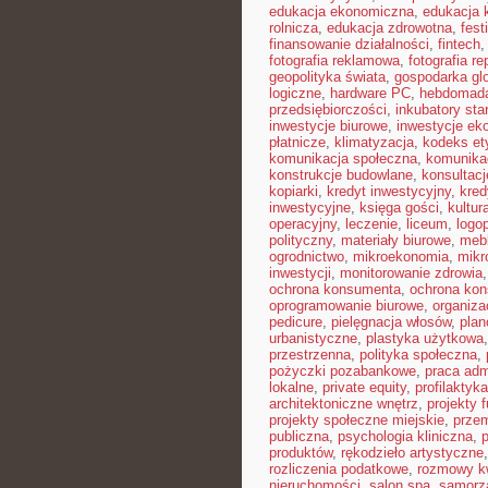
edukacja ekonomiczna
,
edukacja 
rolnicza
,
edukacja zdrowotna
,
fest
finansowanie działalności
,
fintech
fotografia reklamowa
,
fotografia r
geopolityka świata
,
gospodarka gl
logiczne
,
hardware PC
,
hebdomad
przedsiębiorczości
,
inkubatory sta
inwestycje biurowe
,
inwestycje ek
płatnicze
,
klimatyzacja
,
kodeks et
komunikacja społeczna
,
komunikac
konstrukcje budowlane
,
konsultac
kopiarki
,
kredyt inwestycyjny
,
kred
inwestycyjne
,
księga gości
,
kultur
operacyjny
,
leczenie
,
liceum
,
logo
polityczny
,
materiały biurowe
,
mebl
ogrodnictwo
,
mikroekonomia
,
mikr
inwestycji
,
monitorowanie zdrowia
ochrona konsumenta
,
ochrona ko
oprogramowanie biurowe
,
organiz
pedicure
,
pielęgnacja włosów
,
plan
urbanistyczne
,
plastyka użytkowa
przestrzenna
,
polityka społeczna
,
pożyczki pozabankowe
,
praca adm
lokalne
,
private equity
,
profilaktyk
architektoniczne wnętrz
,
projekty 
projekty społeczne miejskie
,
prze
publiczna
,
psychologia kliniczna
,
produktów
,
rękodzieło artystyczne
rozliczenia podatkowe
,
rozmowy kw
nieruchomości
,
salon spa
,
samorz