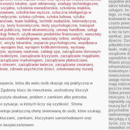
wygodnie prz
eczności lokalne
,
spot reklamowy
,
startupy technologiczne
,
także lokal
socjalne
,
szkolenia menedżerskie
,
szkolenia miękkie
,
usługom, bo 
dstawowe
,
szkolnictwo wyższe
,
sztuczna inteligencja w
tego, co mają
 medycynie
,
sztuka cyfrowa
,
sztuka ludowa
,
sztuka
budowanie w
branżowe
,
team building
,
techniki malarskie
,
telemedycyna
,
często pows
czy
,
testy kosmetyczne
,
testy psychologiczne
,
transport
wspólnotowoś
ort publiczny
,
trend ekonomiczny
,
umowy handlowe
,
usługi
a nie na tym
ługi fintech
,
użytkowanie produktów finansowych
,
warsztaty
spotkać, po
warsztaty marketingowe
,
warsztaty online
,
windykacja
dziećmi. Dzi
ść
,
wizyty lekarskie
,
wsparcie psychologiczne
,
współpraca
półpubliczny
,
wynajem biur
,
wynajem krótkoterminowy
,
wystawy
ławki, małe 
jne
,
wystawy naukowe
,
zabiegi spa
,
zarządzanie domowym
urządzone dz
osobistymi
,
zarządzanie kryzysem
,
zarządzanie majątkiem
,
sąsiedzkie r
zarządzanie marketingiem
,
zarządzanie płatnościami
,
Miasto przyj
e stresem
,
zarządzanie twórcze
,
zarządzanie zmianami
,
infrastruktur
ktowe
,
zdrowie psychiczne dzieci
,
zrównoważony rozwój
konkretnym 
nowoczesna u
uwagę różno
sparcie, która dla wielu osób okazuje się praktyczna w
mają rodzice
jeszcze inne
Zgubiony klucz do mieszkania, uszkodzony kluczyk
Dobra przest
, zużyta obudowa, problem z zamkiem albo potrzeba
intuicyjna. 
naprawdę są 
 sytuacje, w których liczy się szybkość. Strona
muszą być b
przychodnie
entuje praktyczną ofertę skierowaną do osób, które szukają
nadmiernego 
ę kluczami, zamkami, kluczykami samochodowymi oraz
decydują o 
życie, czy r
ym bezpieczeństwem.
niewielkie z