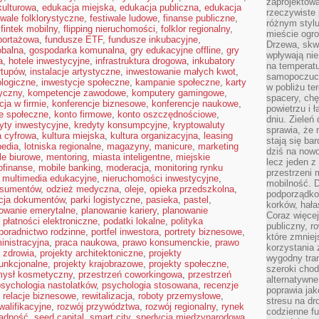
zaprojektow
kulturowa
,
edukacja miejska
,
edukacja publiczna
,
edukacja
rzeczywiste 
iwale folklorystyczne
,
festiwale ludowe
,
finanse publiczne
,
różnym styl
,
fintek mobilny
,
flipping nieruchomości
,
folklor regionalny
,
mieście ogr
eportażowa
,
fundusze ETF
,
fundusze inkubacyjne
,
Drzewa, skw
obalna
,
gospodarka komunalna
,
gry edukacyjne offline
,
gry
wpływają nie
a
,
hotele inwestycyjne
,
infrastruktura drogowa
,
inkubatory
na temperatu
rtupów
,
instalacje artystyczne
,
inwestowanie małych kwot
,
samopoczuci
ologiczne
,
inwestycje społeczne
,
kampanie społeczne
,
karty
w pobliżu te
yczny
,
kompetencje zawodowe
,
komputery gamingowe
,
spacery, chę
ja w firmie
,
konferencje biznesowe
,
konferencje naukowe
,
powietrzu i 
je społeczne
,
konto firmowe
,
konto oszczędnościowe
,
dniu. Zieleń
yty inwestycyjne
,
kredyty konsumpcyjne
,
kryptowaluty
sprawia, że 
a cyfrowa
,
kultura miejska
,
kultura organizacyjna
,
leasing
stają się ba
pedia
,
lotniska regionalne
,
magazyny
,
manicure
,
marketing
dziś na nowo
e biurowe
,
mentoring
,
miasta inteligentne
,
miejskie
lecz jeden 
ofinanse
,
mobile banking
,
moderacja
,
monitoring rynku
przestrzeni 
,
multimedia edukacyjne
,
nieruchomości inwestycyjne
,
mobilność. 
nsumentów
,
odzież medyczna
,
oleje
,
opieka przedszkolna
,
podporządko
acja dokumentów
,
parki logistyczne
,
pasieka
,
pastel
,
korków, hała
owanie emerytalne
,
planowanie kariery
,
planowanie
Coraz więcej
,
płatności elektroniczne
,
podatki lokalne
,
polityka
publiczny, r
poradnictwo rodzinne
,
portfel inwestora
,
portrety biznesowe
,
które zmniej
inistracyjna
,
praca naukowa
,
prawo konsumenckie
,
prawo
korzystania
a zdrowia
,
projekty architektoniczne
,
projekty
wygodny tra
funkcjonalne
,
projekty krajobrazowe
,
projekty społeczne
,
szeroki chod
mysł kosmetyczny
,
przestrzeń coworkingowa
,
przestrzeń
alternatywne
psychologia nastolatków
,
psychologia stosowana
,
recenzje
poprawia jak
,
relacje biznesowe
,
rewitalizacja
,
roboty przemysłowe
,
stresu na dr
alifikacyjne
,
rozwój przywództwa
,
rozwój regionalny
,
rynek
codzienne f
ądność
,
seed capital
,
smart city
,
spedycja międzynarodowa
,