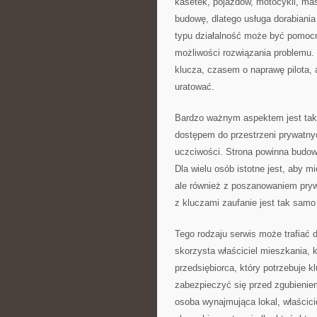
kasetek, pojazdów, motocykli, ma
budowę, dlatego usługa dorabiania
typu działalność może być pomocna
możliwości rozwiązania problemu.
klucza, czasem o naprawę pilota, 
uratować.
Bardzo ważnym aspektem jest takż
dostępem do przestrzeni prywatnyc
uczciwości. Strona powinna budow
Dla wielu osób istotne jest, aby 
ale również z poszanowaniem pryw
z kluczami zaufanie jest tak samo
Tego rodzaju serwis może trafiać d
skorzysta właściciel mieszkania, 
przedsiębiorca, który potrzebuje 
zabezpieczyć się przed zgubieniem
osoba wynajmująca lokal, właścic