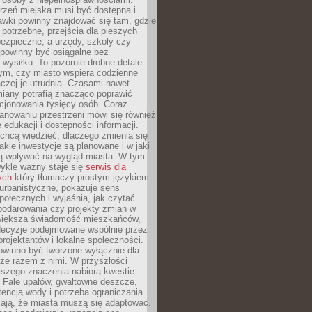
rzeń miejska musi być dostępna i
Ławki powinny znajdować się tam, gdzie
potrzebne, przejścia dla pieszych
ezpieczne, a urzędy, szkoły czy
 powinny być osiągalne bez
wysiłku. To pozornie drobne detale
tym, czy miasto wspiera codzienne
aczej je utrudnia. Czasami nawet
miany potrafią znacząco poprawić
cjonowania tysięcy osób. Coraz
lanowaniu przestrzeni mówi się również
 edukacji i dostępności informacji.
chcą wiedzieć, dlaczego zmienia się
jakie inwestycje są planowane i w jaki
 wpływać na wygląd miasta. W tym
ykle ważny staje się
serwis dla
ych
który tłumaczy prostym językiem
urbanistyczne, pokazuje sens
społecznych i wyjaśnia, jak czytać
podarowania czy projekty zmian w
 większa świadomość mieszkańców,
decyzje podejmowane wspólnie przez
rojektantów i lokalne społeczności.
owinno być tworzone wyłącznie dla
akże razem z nimi. W przyszłości
kszego znaczenia nabiorą kwestie
 Fale upałów, gwałtowne deszcze,
tencją wody i potrzeba ograniczania
iają, że miasta muszą się adaptować.