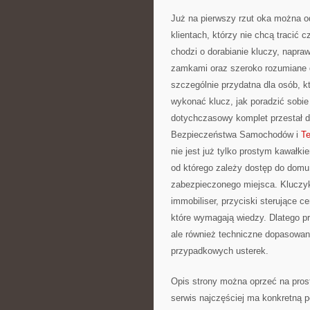
Już na pierwszy rzut oka można o
klientach, którzy nie chcą tracić 
chodzi o dorabianie kluczy, napra
zamkami oraz szeroko rozumiane do
szczególnie przydatna dla osób, k
wykonać klucz, jak poradzić sobi
dotychczasowy komplet przestał d
Bezpieczeństwa Samochodów i
Te
nie jest już tylko prostym kawałk
od którego zależy dostęp do domu,
zabezpieczonego miejsca. Kluczyk
immobiliser, przyciski sterujące 
które wymagają wiedzy. Dlatego pro
ale również techniczne dopasowani
przypadkowych usterek.
Opis strony można oprzeć na prost
serwis najczęściej ma konkretną 