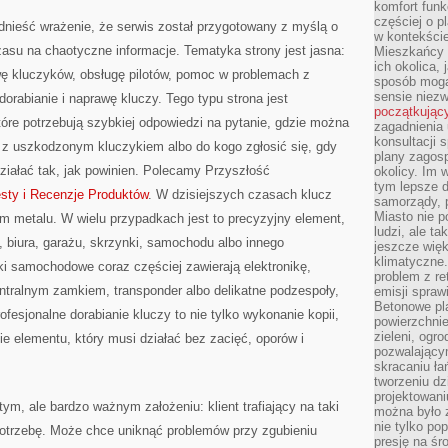
komfort funk
częściej o p
dnieść wrażenie, że serwis został przygotowany z myślą o
w kontekście
czasu na chaotyczne informacje. Tematyka strony jest jasna:
Mieszkańcy 
ich okolica, 
wę kluczyków, obsługę pilotów, pomoc w problemach z
sposób mogą
sensie niezw
rabianie i naprawę kluczy. Tego typu strona jest
początkując
tóre potrzebują szybkiej odpowiedzi na pytanie, gdzie można
zagadnienia 
konsultacji 
e z uszkodzonym kluczykiem albo do kogo zgłosić się, gdy
plany zagos
ziałać tak, jak powinien. Polecamy Przyszłość
okolicy. Im
tym lepsze 
sty i Recenzje Produktów
. W dzisiejszych czasach klucz
samorządy, p
Miasto nie p
iem metalu. W wielu przypadkach jest to precyzyjny element,
ludzi, ale t
 biura, garażu, skrzynki, samochodu albo innego
jeszcze wię
klimatyczne.
i samochodowe coraz częściej zawierają elektronikę,
problem z re
centralnym zamkiem, transponder albo delikatne podzespoły,
emisji spraw
Betonowe pla
fesjonalne dorabianie kluczy to nie tylko wykonanie kopii,
powierzchnie
zieleni, og
e elementu, który musi działać bez zacięć, oporów i
pozwalający
skracaniu ł
tworzeniu dz
projektowani
ym, ale bardzo ważnym założeniu: klient trafiający na taki
można było 
nie tylko po
potrzebę. Może chce uniknąć problemów przy zgubieniu
presję na śr