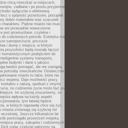
udzie chcą mieszkać w miejscach,
monijne, zadbane i po prostu przyjemne
 chodzi wyłącznie o efektowną
, lecz o spójność przestrzeni, porządek
bry dobór materiałów oraz szacunek
o charakteru. Piękne miasto nie musi
we ani przesadnie nowoczesne.
e jest przemyślane, czytelne i
 do codziennych potrzeb. Estetyka ma
sze samopoczucie, poczucie
twa i dumę z miejsca, w którym
ta przyszłości będą musiały łączyć
 z humanistycznym podejściem do
 Inteligentne systemy transportu,
dne budynki i dane o jakości
ogą bardzo pomagać, ale nie zastąpią
 na potrzeby mieszkańców. Ostatecznie
jektowane miasto to takie, które nie
lecz wspiera. Daje możliwość pracy,
kontaktu z naturą, spotkań z innymi
zucia, że codzienne życie może być po
niejsze. Im szybciej zrozumiemy, że
miejska wpływa na każdy aspekt
cjonowania, tym łatwiej będzie
ta, w których naprawdę chce się żyć.
miasta zmieniają się szybciej niż
 wcześniej. Jeszcze kilkanaście lat
sób postrzegało przestrzeń miejską
 miejsce pracy, zakupów i codziennych
 Dziś coraz częściej patrzymy na