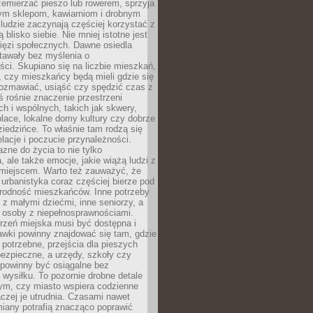
emierzać pieszo lub rowerem, sprzyja
nym sklepom, kawiarniom i drobnym
ludzie zaczynają częściej korzystać z
 blisko siebie. Nie mniej istotne jest
ięzi społecznych. Dawne osiedla
tawały bez myślenia o
ci. Skupiano się na liczbie mieszkań,
, czy mieszkańcy będą mieli gdzie się
rozmawiać, usiąść czy spędzić czas z
ś rośnie znaczenie przestrzeni
ch i wspólnych, takich jak skwery,
place, lokalne domy kultury czy dobrze
iedzińce. To właśnie tam rodzą się
elacje i poczucie przynależności.
azne do życia to nie tylko
a, ale także emocje, jakie wiążą ludzi z
miejscem. Warto też zauważyć, że
rbanistyka coraz częściej bierze pod
rodność mieszkańców. Inne potrzeby
 z małymi dziećmi, inne seniorzy, a
 osoby z niepełnosprawnościami.
rzeń miejska musi być dostępna i
Ławki powinny znajdować się tam, gdzie
potrzebne, przejścia dla pieszych
ezpieczne, a urzędy, szkoły czy
 powinny być osiągalne bez
wysiłku. To pozornie drobne detale
tym, czy miasto wspiera codzienne
aczej je utrudnia. Czasami nawet
miany potrafią znacząco poprawić