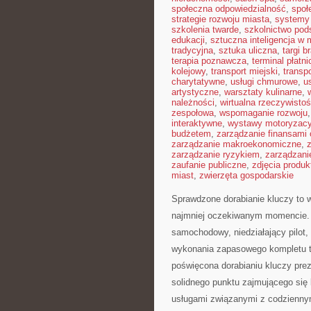
społeczna odpowiedzialność
,
społ
strategie rozwoju miasta
,
systemy 
szkolenia twarde
,
szkolnictwo po
edukacji
,
sztuczna inteligencja w
tradycyjna
,
sztuka uliczna
,
targi 
terapia poznawcza
,
terminal płatni
kolejowy
,
transport miejski
,
transp
charytatywne
,
usługi chmurowe
,
us
artystyczne
,
warsztaty kulinarne
,
należności
,
wirtualna rzeczywisto
zespołowa
,
wspomaganie rozwoju
interaktywne
,
wystawy motoryzacy
budżetem
,
zarządzanie finansami 
zarządzanie makroekonomiczne
,
zarządzanie ryzykiem
,
zarządzani
zaufanie publiczne
,
zdjęcia produ
miast
,
zwierzęta gospodarskie
Sprawdzone dorabianie kluczy to w
najmniej oczekiwanym momencie. 
samochodowy, niedziałający pilot
wykonania zapasowego kompletu to
poświęcona dorabianiu kluczy prez
solidnego punktu zajmującego si
usługami związanymi z codzienn