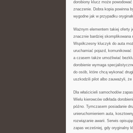
dorobiony klucz może powodować 
znaczenie. Dobra kopia powinna b
wygodne jak w przypadku oryginał
Ważnym elementem takiej oferty j
znacznie bardziej skomplikowana
Współczesny kluczyk do auta może 
uruchamiać pojazd, komunikować s
a czasem także umożliwiać bezkl
dorobienie wymaga specjalistyczne
do osób, które chcą wykonać drugi 
uszkodzili pilot albo zauważyli, ż
Dla właścicieli samochodów zapa
Wielu kierowców odkłada dorobien
późno. Tymczasem posiadanie dru
unieruchomieniem auta, kosztown
rozwiązanie awarii. Serwis opisuj
zapas wcześniej, gdy oryginalny k