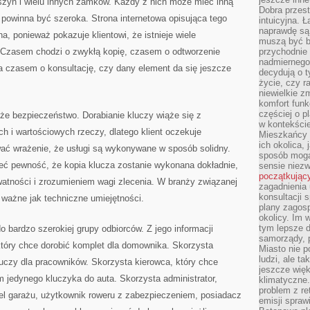
szyn i wielu innych zamków. Każdy z nich może mieć inną
Dobra przest
 powinna być szeroka. Strona internetowa opisująca tego
intuicyjna. 
naprawdę są 
, ponieważ pokazuje klientowi, że istnieje wiele
muszą być b
 Czasem chodzi o zwykłą kopię, czasem o odtworzenie
przychodnie
nadmiernego 
a czasem o konsultację, czy dany element da się jeszcze
decydują o 
życie, czy r
niewielkie z
komfort funk
częściej o p
e bezpieczeństwo. Dorabianie kluczy wiąże się z
w kontekście
h i wartościowych rzeczy, dlatego klient oczekuje
Mieszkańcy 
ich okolica, 
ać wrażenie, że usługi są wykonywane w sposób solidny.
sposób mogą
mieć pewność, że kopia klucza zostanie wykonana dokładnie,
sensie niezw
początkując
atności i zrozumieniem wagi zlecenia. W branży związanej
zagadnienia 
konsultacji 
 ważne jak techniczne umiejętności.
plany zagos
okolicy. Im
tym lepsze 
o bardzo szerokiej grupy odbiorców. Z jego informacji
samorządy, p
który chce dorobić komplet dla domownika. Skorzysta
Miasto nie p
ludzi, ale t
kluczy dla pracowników. Skorzysta kierowca, który chce
jeszcze wię
 jedynego kluczyka do auta. Skorzysta administrator,
klimatyczne.
problem z re
iel garażu, użytkownik roweru z zabezpieczeniem, posiadacz
emisji spraw