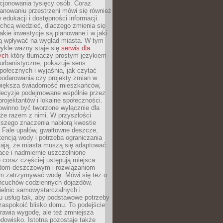
cjonowania tysięcy osób. Coraz
lanowaniu przestrzeni mówi się również
 edukacji i dostępności informacji.
chcą wiedzieć, dlaczego zmienia się
jakie inwestycje są planowane i w jaki
 wpływać na wygląd miasta. W tym
ykle ważny staje się
serwis dla
ych
który tłumaczy prostym językiem
urbanistyczne, pokazuje sens
społecznych i wyjaśnia, jak czytać
podarowania czy projekty zmian w
 większa świadomość mieszkańców,
decyzje podejmowane wspólnie przez
rojektantów i lokalne społeczności.
owinno być tworzone wyłącznie dla
akże razem z nimi. W przyszłości
kszego znaczenia nabiorą kwestie
 Fale upałów, gwałtowne deszcze,
tencją wody i potrzeba ograniczania
iają, że miasta muszą się adaptować.
ce i nadmiernie uszczelnione
 coraz częściej ustępują miejsca
rodom deszczowym i rozwiązaniom
m zatrzymywać wodę. Mówi się też o
ańcuchów codziennych dojazdów,
ielnic samowystarczalnych i
u usług tak, aby podstawowe potrzeby
zaspokoić blisko domu. To podejście
prawia wygodę, ale też zmniejsza
odowisko. Istotna pozostaje także