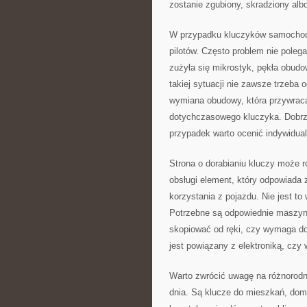
zostanie zgubiony, skradziony alb
W przypadku kluczyków samochodo
pilotów. Często problem nie polega
zużyła się mikrostyk, pękła obudo
takiej sytuacji nie zawsze trzeb
wymiana obudowy, która przywraca
dotychczasowego kluczyka. Dobrz
przypadek warto ocenić indywidua
Strona o dorabianiu kluczy może r
obsługi element, który odpowiada 
korzystania z pojazdu. Nie jest t
Potrzebne są odpowiednie maszyn
skopiować od ręki, czy wymaga d
jest powiązany z elektroniką, cz
Warto zwrócić uwagę na różnorodn
dnia. Są klucze do mieszkań, domó