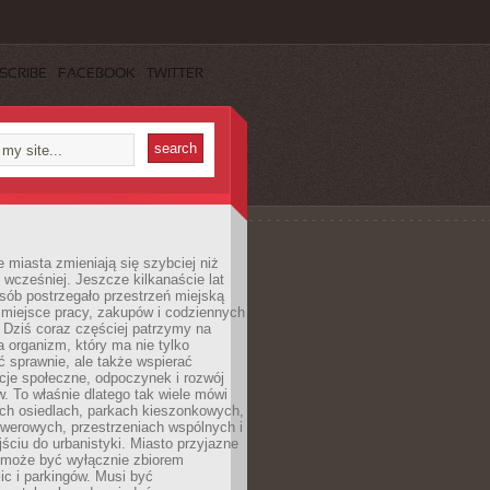
SCRIBE
FACEBOOK
TWITTER
miasta zmieniają się szybciej niż
 wcześniej. Jeszcze kilkanaście lat
sób postrzegało przestrzeń miejską
 miejsce pracy, zakupów i codziennych
 Dziś coraz częściej patrzymy na
a organizm, który ma nie tylko
 sprawnie, ale także wspierać
acje społeczne, odpoczynek i rozwój
 To właśnie dlatego tak wiele mówi
ych osiedlach, parkach kieszonkowych,
werowych, przestrzeniach wspólnych i
ciu do urbanistyki. Miasto przyjazne
e może być wyłącznie zbiorem
ic i parkingów. Musi być