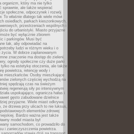
a organizm, który ma nie tylko
 sprawnie, ale także wspierać
acje społeczne, odpoczynek i rozwój
 To właśnie dlatego tak wiele mówi
ych osiedlach, parkach kieszonkowych,
werowych, przestrzeniach wspólnych i
ciu do urbanistyki. Miasto przyjazne
e może być wyłącznie zbiorem
ic i parkingów. Musi być
ane tak, aby odpowiadać na
potrzeby ludzi w różnym wieku i o
u życia. W dobrze zaplanowanym
omne znaczenie ma dostęp do zieleni.
ery, ogrody społeczne czy duże parki
 tylko na estetykę otoczenia, ale także
rę powietrza, retencję wody i
e mieszkańców. Osoby mieszkające
renów zielonych częściej wychodzą na
tniej spędzają czas na świeżym
łatwiej regenerują siły po intensywnym
 działa uspokajająco, ogranicza hałas i
nawet gęsto zabudowane dzielnice
rdziej przyjazne. Wiele miast odkrywa
, że drzewa przy ulicach to nie luksus,
z podstawowych elementów zdrowej
miejskiej. Bardzo ważna jest także
Dawny model miasta był
wany samochodom, co prowadziło do
su i zanieczyszczenia powietrza.
 samorządów stawia dziś na transport