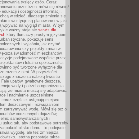
cjonowania tysięcy osób. Coraz
lanowaniu przestrzeni mówi się również
 edukacji i dostępności informacji.
chcą wiedzieć, dlaczego zmienia się
jakie inwestycje są planowane i w jaki
 wpływać na wygląd miasta. W tym
ykle ważny staje się
serwis dla
ych
który tłumaczy prostym językiem
urbanistyczne, pokazuje sens
społecznych i wyjaśnia, jak czytać
podarowania czy projekty zmian w
 większa świadomość mieszkańców,
decyzje podejmowane wspólnie przez
rojektantów i lokalne społeczności.
owinno być tworzone wyłącznie dla
akże razem z nimi. W przyszłości
kszego znaczenia nabiorą kwestie
 Fale upałów, gwałtowne deszcze,
tencją wody i potrzeba ograniczania
iają, że miasta muszą się adaptować.
ce i nadmiernie uszczelnione
 coraz częściej ustępują miejsca
rodom deszczowym i rozwiązaniom
m zatrzymywać wodę. Mówi się też o
ańcuchów codziennych dojazdów,
ielnic samowystarczalnych i
u usług tak, aby podstawowe potrzeby
zaspokoić blisko domu. To podejście
prawia wygodę, ale też zmniejsza
odowisko. Istotna pozostaje także