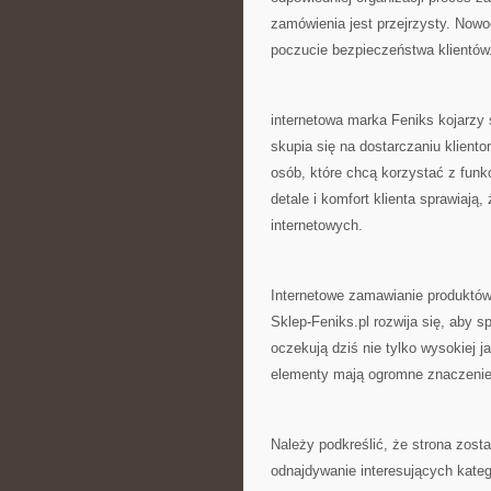
zamówienia jest przejrzysty. No
poczucie bezpieczeństwa klientów
internetowa marka Feniks kojarzy
skupia się na dostarczaniu klien
osób, które chcą korzystać z fun
detale i komfort klienta sprawiają,
internetowych.
Internetowe zamawianie produktów 
Sklep-Feniks.pl rozwija się, aby 
oczekują dziś nie tylko wysokiej j
elementy mają ogromne znaczenie 
Należy podkreślić, że strona zos
odnajdywanie interesujących kate