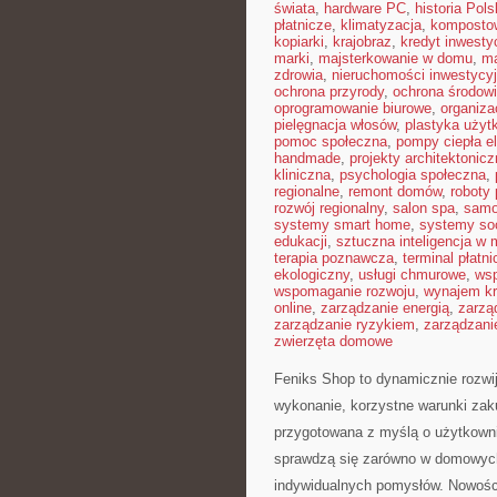
świata
,
hardware PC
,
historia Pols
płatnicze
,
klimatyzacja
,
komposto
kopiarki
,
krajobraz
,
kredyt inwesty
marki
,
majsterkowanie w domu
,
ma
zdrowia
,
nieruchomości inwestycy
ochrona przyrody
,
ochrona środow
oprogramowanie biurowe
,
organiza
pielęgnacja włosów
,
plastyka użyt
pomoc społeczna
,
pompy ciepła e
handmade
,
projekty architektonic
kliniczna
,
psychologia społeczna
,
regionalne
,
remont domów
,
roboty
rozwój regionalny
,
salon spa
,
samo
systemy smart home
,
systemy so
edukacji
,
sztuczna inteligencja w
terapia poznawcza
,
terminal płatni
ekologiczny
,
usługi chmurowe
,
wsp
wspomaganie rozwoju
,
wynajem kr
online
,
zarządzanie energią
,
zarzą
zarządzanie ryzykiem
,
zarządzani
zwierzęta domowe
Feniks Shop to dynamicznie rozwija
wykonanie, korzystne warunki zaku
przygotowana z myślą o użytkown
sprawdzą się zarówno w domowych z
indywidualnych pomysłów. Nowośc