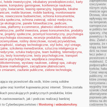
zaprojektow
ki
,
hotele inwestycyjne
,
inkubatory przedsiębiorczości
,
karty
rzeczywiste 
wanie
,
komputery gamingowe
,
konferencje naukowe
,
różnym styl
cyjny
,
kwiaciarnie
,
leasing operacyjny
,
logopedia
,
lokalne
mieście ogr
nicure
,
meble biurowe
,
mobile banking
,
monitorowanie
Drzewa, skw
jne
,
nowoczesne budownictwo
,
ochrona konsumentów
,
wpływają nie
iska społeczna
,
ochrona zwierząt
,
odzież medyczna
,
na temperatu
cje ekologiczne
,
panele fotowoltaiczne
,
pedicure
,
samopoczuci
kowa
,
platformy e-commerce
,
płatności elektroniczne
,
w pobliżu te
lektryczne
,
portfel inwestora
,
prawo konsumenckie
,
produkty
spacery, chę
zne
,
projekty społeczne
,
przemysł kosmetyczny
,
psychologia
powietrzu i 
psychologia stosowana
,
recenzje produktów
,
rękodzieło
dniu. Zieleń
 przemysłowe
,
rośliny doniczkowe
,
rozwój przywództwa
,
sprawia, że 
rządność
,
startupy technologiczne
,
styl boho
,
styl vintage
,
stają się ba
cjalne
,
szkolenia menedżerskie
,
sztuczna inteligencja w
dziś na nowo
 medycynie
,
sztuka tradycyjna
,
team building
,
telemedycyna
,
lecz jeden 
czy
,
testy kosmetyczne
,
testy psychologiczne
,
transport
przestrzeni 
arcie psychologiczne
,
współpraca zespołowa
,
mobilność. 
ótkoterminowy
,
wystawy naukowe
,
zabiegi spa
,
zakupy
podporządko
dzanie marketingiem
,
zarządzanie płatnościami
,
korków, hała
e zmianami
,
zaufanie publiczne
,
zielone technologie
,
Coraz więcej
publiczny, r
które zmniej
jąca się przestrzeń dla osób, które cenią solidne
korzystania
wygodny tra
pów oraz komfort kupowania przez internet. Strona została
szeroki chod
ikach poszukujących praktycznych produktów, które
alternatywne
poprawia jak
astosowaniach, jak i podczas realizacji bardziej
stresu na dr
i to Cyberbezpieczeństwo i
Monitoring i wideodomofony
.
codzienne f