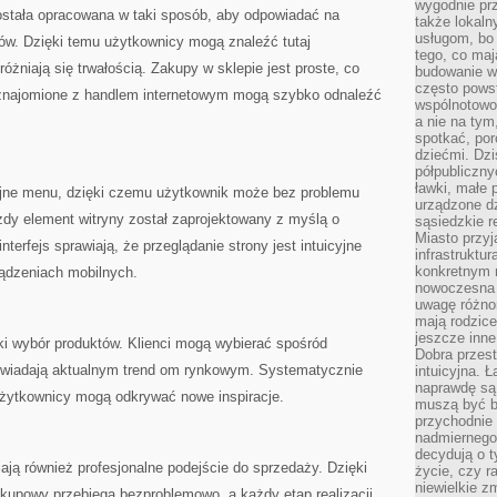
wygodnie prz
ostała opracowana w taki sposób, aby odpowiadać na
także lokal
usługom, bo 
ów. Dzięki temu użytkownicy mogą znaleźć tutaj
tego, co mają
żniają się trwałością. Zakupy w sklepie jest proste, co
budowanie w
często pows
aznajomione z handlem internetowym mogą szybko odnaleźć
wspólnotowoś
a nie na tym
spotkać, po
dziećmi. Dzi
półpubliczny
ławki, małe 
cyjne menu, dzięki czemu użytkownik może bez problemu
urządzone dz
żdy element witryny został zaprojektowany z myślą o
sąsiedzkie r
Miasto przyj
terfejs sprawiają, że przeglądanie strony jest intuicyjne
infrastruktur
konkretnym 
ządzeniach mobilnych.
nowoczesna u
uwagę różno
mają rodzice
jeszcze inne
ki wybór produktów. Klienci mogą wybierać spośród
Dobra przest
powiadają aktualnym trend om rynkowym. Systematycznie
intuicyjna. 
naprawdę są 
żytkownicy mogą odkrywać nowe inspiracje.
muszą być b
przychodnie
nadmiernego 
decydują o 
ją również profesjonalne podejście do sprzedaży. Dzięki
życie, czy r
niewielkie z
akupowy przebiega bezproblemowo, a każdy etap realizacji