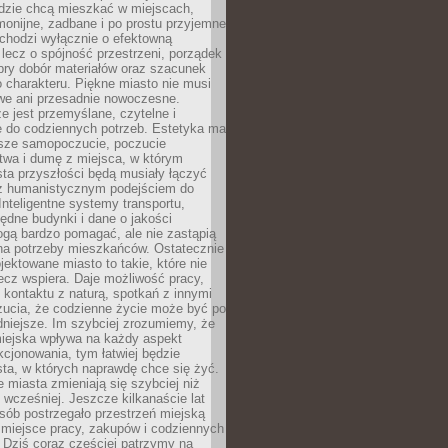
udzie chcą mieszkać w miejscach,
monijne, zadbane i po prostu przyjemne
 chodzi wyłącznie o efektowną
, lecz o spójność przestrzeni, porządek
bry dobór materiałów oraz szacunek
o charakteru. Piękne miasto nie musi
we ani przesadnie nowoczesne.
e jest przemyślane, czytelne i
 do codziennych potrzeb. Estetyka ma
sze samopoczucie, poczucie
twa i dumę z miejsca, w którym
ta przyszłości będą musiały łączyć
 z humanistycznym podejściem do
 Inteligentne systemy transportu,
dne budynki i dane o jakości
ogą bardzo pomagać, ale nie zastąpią
 na potrzeby mieszkańców. Ostatecznie
jektowane miasto to takie, które nie
lecz wspiera. Daje możliwość pracy,
kontaktu z naturą, spotkań z innymi
zucia, że codzienne życie może być po
niejsze. Im szybciej zrozumiemy, że
miejska wpływa na każdy aspekt
cjonowania, tym łatwiej będzie
ta, w których naprawdę chce się żyć.
miasta zmieniają się szybciej niż
 wcześniej. Jeszcze kilkanaście lat
sób postrzegało przestrzeń miejską
 miejsce pracy, zakupów i codziennych
 Dziś coraz częściej patrzymy na