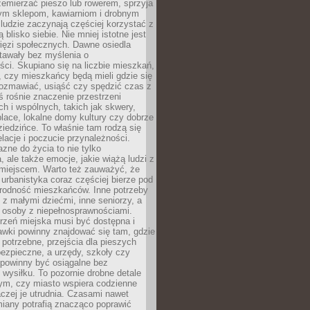
emierzać pieszo lub rowerem, sprzyja
nym sklepom, kawiarniom i drobnym
ludzie zaczynają częściej korzystać z
 blisko siebie. Nie mniej istotne jest
ięzi społecznych. Dawne osiedla
tawały bez myślenia o
ci. Skupiano się na liczbie mieszkań,
, czy mieszkańcy będą mieli gdzie się
rozmawiać, usiąść czy spędzić czas z
ś rośnie znaczenie przestrzeni
ch i wspólnych, takich jak skwery,
place, lokalne domy kultury czy dobrze
iedzińce. To właśnie tam rodzą się
elacje i poczucie przynależności.
azne do życia to nie tylko
a, ale także emocje, jakie wiążą ludzi z
miejscem. Warto też zauważyć, że
rbanistyka coraz częściej bierze pod
rodność mieszkańców. Inne potrzeby
 z małymi dziećmi, inne seniorzy, a
 osoby z niepełnosprawnościami.
rzeń miejska musi być dostępna i
Ławki powinny znajdować się tam, gdzie
potrzebne, przejścia dla pieszych
ezpieczne, a urzędy, szkoły czy
 powinny być osiągalne bez
wysiłku. To pozornie drobne detale
tym, czy miasto wspiera codzienne
aczej je utrudnia. Czasami nawet
miany potrafią znacząco poprawić