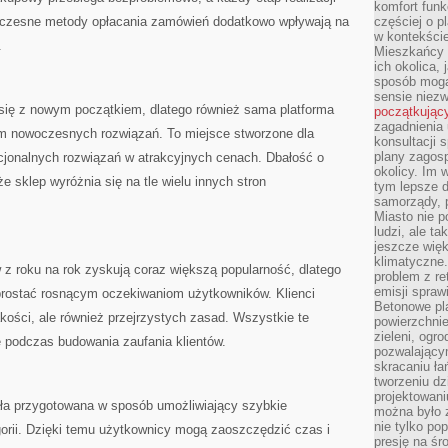
komfort funk
woczesne metody opłacania zamówień dodatkowo wpływają na
częściej o p
w kontekście
.
Mieszkańcy 
ich okolica, 
sposób mogą
sensie niezw
 się z nowym początkiem, dlatego również sama platforma
początkując
zagadnienia 
tom nowoczesnych rozwiązań. To miejsce stworzone dla
konsultacji 
plany zagos
kcjonalnych rozwiązań w atrakcyjnych cenach. Dbałość o
okolicy. Im
 że sklep wyróżnia się na tle wielu innych stron
tym lepsze 
samorządy, p
Miasto nie p
ludzi, ale t
jeszcze wię
klimatyczne.
z roku na rok zyskują coraz większą popularność, dlatego
problem z re
emisji spraw
sprostać rosnącym oczekiwaniom użytkowników. Klienci
Betonowe pla
akości, ale również przejrzystych zasad. Wszystkie te
powierzchnie
zieleni, og
podczas budowania zaufania klientów.
pozwalający
skracaniu ł
tworzeniu dz
projektowani
tała przygotowana w sposób umożliwiający szybkie
można było 
nie tylko po
gorii. Dzięki temu użytkownicy mogą zaoszczędzić czas i
presję na śr