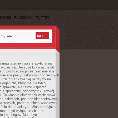
SCRIBE
FACEBOOK
TWITTER
miasta zmieniają się szybciej niż
 wcześniej. Jeszcze kilkanaście lat
sób postrzegało przestrzeń miejską
 miejsce pracy, zakupów i codziennych
 Dziś coraz częściej patrzymy na
a organizm, który ma nie tylko
 sprawnie, ale także wspierać
acje społeczne, odpoczynek i rozwój
 To właśnie dlatego tak wiele mówi
ych osiedlach, parkach kieszonkowych,
werowych, przestrzeniach wspólnych i
ciu do urbanistyki. Miasto przyjazne
e może być wyłącznie zbiorem
ic i parkingów. Musi być