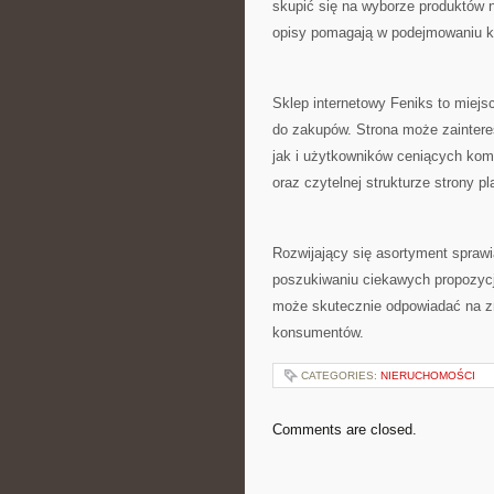
skupić się na wyborze produktów n
opisy pomagają w podejmowaniu k
Sklep internetowy Feniks to miejs
do zakupów. Strona może zainter
jak i użytkowników ceniących komf
oraz czytelnej strukturze strony p
Rozwijający się asortyment sprawi
poszukiwaniu ciekawych propozycji
może skutecznie odpowiadać na zm
konsumentów.
CATEGORIES:
NIERUCHOMOŚCI
Comments are closed.