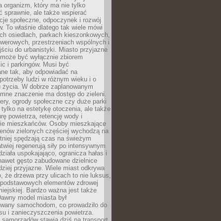
a organizm, który ma nie tylko
 sprawnie, ale także wspierać
acje społeczne, odpoczynek i rozwój
 To właśnie dlatego tak wiele mówi
ych osiedlach, parkach kieszonkowych,
werowych, przestrzeniach wspólnych i
ciu do urbanistyki. Miasto przyjazne
e może być wyłącznie zbiorem
ic i parkingów. Musi być
ane tak, aby odpowiadać na
potrzeby ludzi w różnym wieku i o
u życia. W dobrze zaplanowanym
omne znaczenie ma dostęp do zieleni.
ery, ogrody społeczne czy duże parki
 tylko na estetykę otoczenia, ale także
rę powietrza, retencję wody i
e mieszkańców. Osoby mieszkające
renów zielonych częściej wychodzą na
tniej spędzają czas na świeżym
łatwiej regenerują siły po intensywnym
 działa uspokajająco, ogranicza hałas i
nawet gęsto zabudowane dzielnice
rdziej przyjazne. Wiele miast odkrywa
, że drzewa przy ulicach to nie luksus,
z podstawowych elementów zdrowej
miejskiej. Bardzo ważna jest także
Dawny model miasta był
wany samochodom, co prowadziło do
su i zanieczyszczenia powietrza.
 samorządów stawia dziś na transport