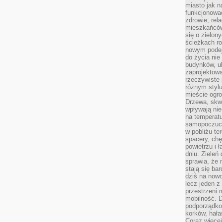
miasto jak n
funkcjonować
zdrowie, rel
mieszkańców.
się o zielon
ścieżkach ro
nowym podejś
do życia ni
budynków, ul
zaprojektow
rzeczywiste 
różnym styl
mieście ogr
Drzewa, skw
wpływają nie
na temperatu
samopoczuci
w pobliżu te
spacery, chę
powietrzu i 
dniu. Zieleń
sprawia, że 
stają się ba
dziś na nowo
lecz jeden 
przestrzeni 
mobilność. 
podporządko
korków, hała
Coraz więcej