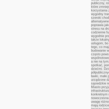
publiczny, r
które zmniej
korzystania
wygodny tra
szeroki chod
alternatywne
poprawia jak
stresu na dr
codzienne f
wygodnie prz
także lokal
usługom, bo 
tego, co mają
budowanie w
często pows
wspólnotowoś
a nie na tym
spotkać, po
dziećmi. Dzi
półpubliczny
ławki, małe 
urządzone dz
sąsiedzkie r
Miasto przyj
infrastruktur
konkretnym 
nowoczesna u
uwagę różno
mają rodzice
jeszcze inne