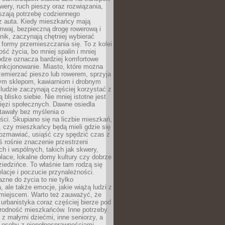
owery, ruch pieszy oraz rozwiązania,
szają potrzebę codziennego
 z auta. Kiedy mieszkańcy mają
mwaj, bezpieczną drogę rowerową i
nik, zaczynają chętniej wybierać
 formy przemieszczania się. To z kolei
ość życia, bo mniej spalin i mniej
odze oznacza bardziej komfortowe
unkcjonowanie. Miasto, które można
emierzać pieszo lub rowerem, sprzyja
nym sklepom, kawiarniom i drobnym
ludzie zaczynają częściej korzystać z
 blisko siebie. Nie mniej istotne jest
ięzi społecznych. Dawne osiedla
tawały bez myślenia o
ci. Skupiano się na liczbie mieszkań,
, czy mieszkańcy będą mieli gdzie się
rozmawiać, usiąść czy spędzić czas z
ś rośnie znaczenie przestrzeni
ch i wspólnych, takich jak skwery,
place, lokalne domy kultury czy dobrze
iedzińce. To właśnie tam rodzą się
elacje i poczucie przynależności.
azne do życia to nie tylko
a, ale także emocje, jakie wiążą ludzi z
miejscem. Warto też zauważyć, że
rbanistyka coraz częściej bierze pod
rodność mieszkańców. Inne potrzeby
 z małymi dziećmi, inne seniorzy, a
 osoby z niepełnosprawnościami.