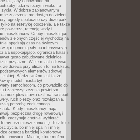
ane tak, aby odpowiadać na
potrzeby ludzi w różnym wieku i o
u życia. W dobrze zaplanowanym
omne znaczenie ma dostęp do zieleni.
ery, ogrody społeczne czy duże parki
 tylko na estetykę otoczenia, ale także
rę powietrza, retencję wody i
e mieszkańców. Osoby mieszkające
renów zielonych częściej wychodzą na
tniej spędzają czas na świeżym
łatwiej regenerują siły po intensywnym
 działa uspokajająco, ogranicza hałas i
nawet gęsto zabudowane dzielnice
rdziej przyjazne. Wiele miast odkrywa
, że drzewa przy ulicach to nie luksus,
z podstawowych elementów zdrowej
miejskiej. Bardzo ważna jest także
Dawny model miasta był
wany samochodom, co prowadziło do
su i zanieczyszczenia powietrza.
 samorządów stawia dziś na transport
owery, ruch pieszy oraz rozwiązania,
szają potrzebę codziennego
 z auta. Kiedy mieszkańcy mają
mwaj, bezpieczną drogę rowerową i
nik, zaczynają chętniej wybierać
 formy przemieszczania się. To z kolei
ość życia, bo mniej spalin i mniej
odze oznacza bardziej komfortowe
unkcjonowanie. Miasto, które można