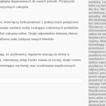
ajlepiej dopasowanych do swoich potrzeb. Przejrzyste
estetyka. L
które są har
orzystnych zakupów.
dla oka. Nie
architekturę
wizualny, do
dla lokalneg
ce, które łączy funkcjonalność z praktycznym podejściem
być luksuso
Wystarczy, ż
esować zarówno osoby szukające codziennych produktów,
dostosowane
ort zakupów online. Dzięki odpowiednio dobranej ofercie
wpływ na na
bezpieczeńs
latforma stale zdobywa nowych klientów.
żyjemy. Mias
technologię
przestrzeni.
energooszczę
ają, że użytkownicy regularnie wracają na stronę w
powietrza m
wrażliwości
. internetowy sklep Feniks stawia na rozwój, dzięki czemu
dobrze zapro
ieniające się trendy oraz oczekiwania współczesnych
przytłacza, 
odpoczynku, 
ludźmi i poc
prostu wygod
przestrzeń 
naszego funk
tworzyć mias
Współczesne 
kiedykolwiek
temu wiele o
głównie jako
obowiązków.