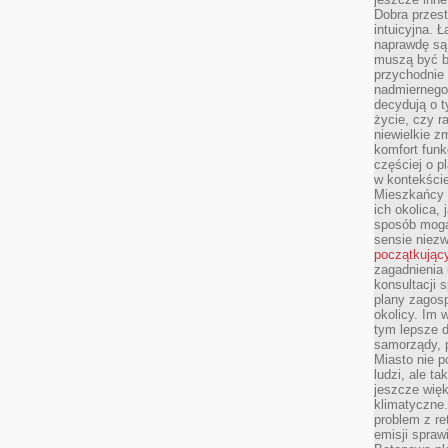
Dobra przest
intuicyjna. 
naprawdę są 
muszą być b
przychodnie
nadmiernego 
decydują o 
życie, czy r
niewielkie z
komfort funk
częściej o p
w kontekście
Mieszkańcy 
ich okolica, 
sposób mogą
sensie niezw
początkując
zagadnienia 
konsultacji 
plany zagos
okolicy. Im
tym lepsze 
samorządy, p
Miasto nie p
ludzi, ale t
jeszcze wię
klimatyczne.
problem z re
emisji spraw