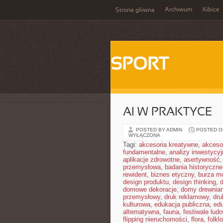
Archiwum
Kibice
Strona główna
SPORT
AI W PRAKTYCE
POSTED BY ADMIN
POSTED ON
WYŁĄCZONA
Tagi:
akcesoria kreatywne
,
akceso
fundamentalne
,
analizy inwestycyj
aplikacje zdrowotne
,
asertywność
przemysłowa
,
badania historyczne
rewident
,
biznes etyczny
,
burza m
design produktu
,
design thinking
,
domowe dekoracje
,
domy drewnia
przemysłowy
,
druk reklamowy
,
dru
kulturowa
,
edukacja publiczna
,
ed
alternatywna
,
fauna
,
festiwale lud
flipping nieruchomości
,
flora
,
folkl