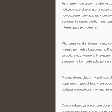
Asortyment dostępny na stronie z
potrzeby szerokiego grona odbiorc
nowoczesne rozwiązania, które wyró
sprawia, że nawet osoby mniej z
interesujące je produkty.
Platforma Feniks stawia na intui
przejść pomiędzy kategoriami. Ka
wygodzie użytkownika. Przyjazny in
zarówno na komputerach, jak i ur
Mocną stroną platformy jest szero
popularnych produktów, które od
dodawane nowości sprawiają, że u
Osoby odwiedzające stronę docenia
odpowiedniej organizacji proces z