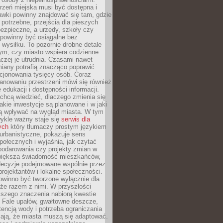
rzeń miejska musi być dostępna i
Ławki powinny znajdować się tam, gdzie
potrzebne, przejścia dla pieszych
ezpieczne, a urzędy, szkoły czy
 powinny być osiągalne bez
wysiłku. To pozornie drobne detale
tym, czy miasto wspiera codzienne
aczej je utrudnia. Czasami nawet
miany potrafią znacząco poprawić
cjonowania tysięcy osób. Coraz
lanowaniu przestrzeni mówi się również
 edukacji i dostępności informacji.
chcą wiedzieć, dlaczego zmienia się
jakie inwestycje są planowane i w jaki
 wpływać na wygląd miasta. W tym
ykle ważny staje się
serwis dla
ych
który tłumaczy prostym językiem
urbanistyczne, pokazuje sens
społecznych i wyjaśnia, jak czytać
podarowania czy projekty zmian w
 większa świadomość mieszkańców,
decyzje podejmowane wspólnie przez
rojektantów i lokalne społeczności.
owinno być tworzone wyłącznie dla
akże razem z nimi. W przyszłości
kszego znaczenia nabiorą kwestie
 Fale upałów, gwałtowne deszcze,
tencją wody i potrzeba ograniczania
iają, że miasta muszą się adaptować.