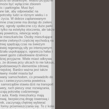
ciu do urbanistyki. Miasto przyjazne
e może być wyłącznie zbiorem
ic i parkingów. Musi być
ane tak, aby odpowiadać na
potrzeby ludzi w różnym wieku i o
u życia. W dobrze zaplanowanym
omne znaczenie ma dostęp do zieleni.
ery, ogrody społeczne czy duże parki
 tylko na estetykę otoczenia, ale także
rę powietrza, retencję wody i
e mieszkańców. Osoby mieszkające
renów zielonych częściej wychodzą na
tniej spędzają czas na świeżym
łatwiej regenerują siły po intensywnym
 działa uspokajająco, ogranicza hałas i
nawet gęsto zabudowane dzielnice
rdziej przyjazne. Wiele miast odkrywa
, że drzewa przy ulicach to nie luksus,
z podstawowych elementów zdrowej
miejskiej. Bardzo ważna jest także
Dawny model miasta był
wany samochodom, co prowadziło do
su i zanieczyszczenia powietrza.
 samorządów stawia dziś na transport
owery, ruch pieszy oraz rozwiązania,
szają potrzebę codziennego
 z auta. Kiedy mieszkańcy mają
mwaj, bezpieczną drogę rowerową i
nik, zaczynają chętniej wybierać
 formy przemieszczania się. To z kolei