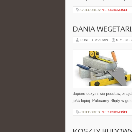
CATEGORIES:
NIERUCHOMOŚCI
DANIA WEGETARI
POSTED BY ADMIN
STY - 28 -
dopiero uczysz się podstaw, znajd
jeść lepiej. Polecamy Błędy w got
CATEGORIES:
NIERUCHOMOŚCI