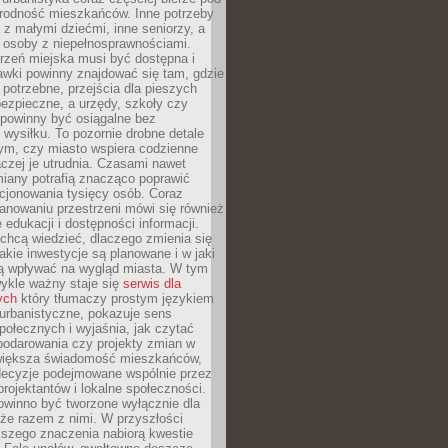
rodność mieszkańców. Inne potrzeby
 z małymi dziećmi, inne seniorzy, a
 osoby z niepełnosprawnościami.
rzeń miejska musi być dostępna i
Ławki powinny znajdować się tam, gdzie
potrzebne, przejścia dla pieszych
ezpieczne, a urzędy, szkoły czy
 powinny być osiągalne bez
wysiłku. To pozornie drobne detale
tym, czy miasto wspiera codzienne
aczej je utrudnia. Czasami nawet
miany potrafią znacząco poprawić
cjonowania tysięcy osób. Coraz
lanowaniu przestrzeni mówi się również
 edukacji i dostępności informacji.
chcą wiedzieć, dlaczego zmienia się
jakie inwestycje są planowane i w jaki
 wpływać na wygląd miasta. W tym
ykle ważny staje się
serwis dla
ych
który tłumaczy prostym językiem
urbanistyczne, pokazuje sens
społecznych i wyjaśnia, jak czytać
podarowania czy projekty zmian w
 większa świadomość mieszkańców,
decyzje podejmowane wspólnie przez
rojektantów i lokalne społeczności.
owinno być tworzone wyłącznie dla
akże razem z nimi. W przyszłości
kszego znaczenia nabiorą kwestie