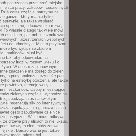
sób postrzegało przestrzeń miejską
 miejsce pracy, zakupów i codziennych
 Dziś coraz częściej patrzymy na
a organizm, który ma nie tylko
 sprawnie, ale także wspierać
acje społeczne, odpoczynek i rozwój
 To właśnie dlatego tak wiele mówi
ych osiedlach, parkach kieszonkowych,
werowych, przestrzeniach wspólnych i
ciu do urbanistyki. Miasto przyjazne
e może być wyłącznie zbiorem
ic i parkingów. Musi być
ane tak, aby odpowiadać na
potrzeby ludzi w różnym wieku i o
u życia. W dobrze zaplanowanym
omne znaczenie ma dostęp do zieleni.
ery, ogrody społeczne czy duże parki
 tylko na estetykę otoczenia, ale także
rę powietrza, retencję wody i
e mieszkańców. Osoby mieszkające
renów zielonych częściej wychodzą na
tniej spędzają czas na świeżym
łatwiej regenerują siły po intensywnym
 działa uspokajająco, ogranicza hałas i
nawet gęsto zabudowane dzielnice
rdziej przyjazne. Wiele miast odkrywa
, że drzewa przy ulicach to nie luksus,
z podstawowych elementów zdrowej
miejskiej. Bardzo ważna jest także
Dawny model miasta był