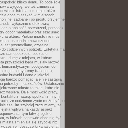
zaspokoić blisko domu. To podejście
prawia wygodę, ale też zmniejsza
odowisko. Istotna pozostaje także
udzie chcą mieszkać w miejscach,
monijne, zadbane i po prostu przyjemne
 chodzi wyłącznie o efektowną
, lecz o spójność przestrzeni, porządek
bry dobór materiałów oraz szacunek
o charakteru. Piękne miasto nie musi
we ani przesadnie nowoczesne.
e jest przemyślane, czytelne i
 do codziennych potrzeb. Estetyka ma
sze samopoczucie, poczucie
twa i dumę z miejsca, w którym
ta przyszłości będą musiały łączyć
 z humanistycznym podejściem do
 Inteligentne systemy transportu,
dne budynki i dane o jakości
ogą bardzo pomagać, ale nie zastąpią
 na potrzeby mieszkańców. Ostatecznie
jektowane miasto to takie, które nie
lecz wspiera. Daje możliwość pracy,
kontaktu z naturą, spotkań z innymi
zucia, że codzienne życie może być po
niejsze. Im szybciej zrozumiemy, że
miejska wpływa na każdy aspekt
cjonowania, tym łatwiej będzie
ta, w których naprawdę chce się żyć.
miasta zmieniają się szybciej niż
 wcześniej. Jeszcze kilkanaście lat