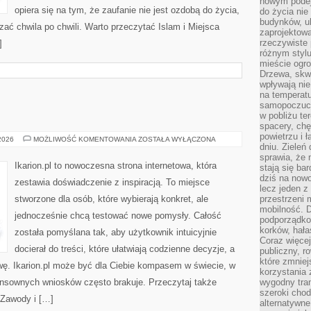
nowym podejś
opiera się na tym, że zaufanie nie jest ozdobą do życia,
do życia ni
budynków, ul
zać chwila po chwili. Warto przeczytać Islam i Miejsca
zaprojektow
rzeczywiste 
]
różnym styl
mieście ogr
Drzewa, skw
wpływają nie
na temperatu
samopoczuci
w pobliżu te
spacery, chę
powietrzu i 
KONIE
 2026
MOŻLIWOŚĆ KOMENTOWANIA
ZOSTAŁA WYŁĄCZONA
dniu. Zieleń
sprawia, że 
Ikarion.pl to nowoczesna strona internetowa, która
stają się ba
dziś na nowo
zestawia doświadczenie z inspiracją. To miejsce
lecz jeden 
stworzone dla osób, które wybierają konkret, ale
przestrzeni 
mobilność. 
jednocześnie chcą testować nowe pomysły. Całość
podporządko
korków, hała
została pomyślana tak, aby użytkownik intuicyjnie
Coraz więcej
docierał do treści, które ułatwiają codzienne decyzje, a
publiczny, r
które zmniej
wę. Ikarion.pl może być dla Ciebie kompasem w świecie, w
korzystania
sensownych wniosków często brakuje. Przeczytaj także
wygodny tra
szeroki chod
 Zawody i […]
alternatywne