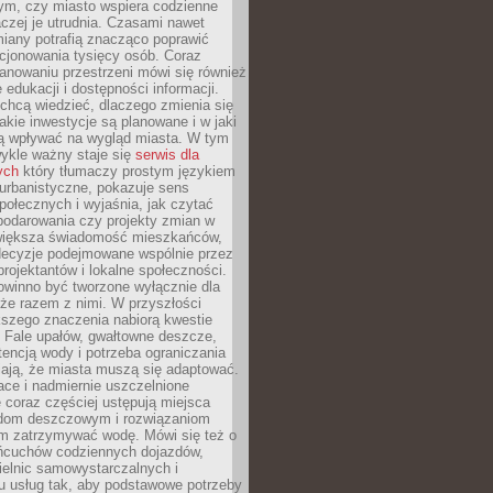
tym, czy miasto wspiera codzienne
aczej je utrudnia. Czasami nawet
miany potrafią znacząco poprawić
cjonowania tysięcy osób. Coraz
lanowaniu przestrzeni mówi się również
 edukacji i dostępności informacji.
chcą wiedzieć, dlaczego zmienia się
jakie inwestycje są planowane i w jaki
 wpływać na wygląd miasta. W tym
ykle ważny staje się
serwis dla
ych
który tłumaczy prostym językiem
urbanistyczne, pokazuje sens
społecznych i wyjaśnia, jak czytać
podarowania czy projekty zmian w
 większa świadomość mieszkańców,
decyzje podejmowane wspólnie przez
rojektantów i lokalne społeczności.
owinno być tworzone wyłącznie dla
akże razem z nimi. W przyszłości
kszego znaczenia nabiorą kwestie
 Fale upałów, gwałtowne deszcze,
tencją wody i potrzeba ograniczania
iają, że miasta muszą się adaptować.
ce i nadmiernie uszczelnione
 coraz częściej ustępują miejsca
rodom deszczowym i rozwiązaniom
m zatrzymywać wodę. Mówi się też o
ańcuchów codziennych dojazdów,
ielnic samowystarczalnych i
u usług tak, aby podstawowe potrzeby