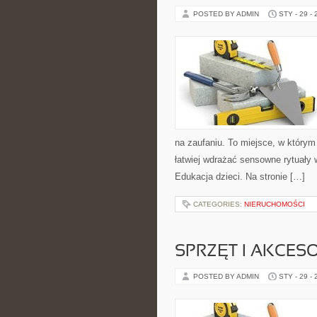
POSTED BY ADMIN
STY - 29 -
na zaufaniu. To miejsce, w którym 
łatwiej wdrażać sensowne rytuały 
Edukacja dzieci. Na stronie […]
CATEGORIES:
NIERUCHOMOŚCI
SPRZĘT I AKCES
POSTED BY ADMIN
STY - 29 -