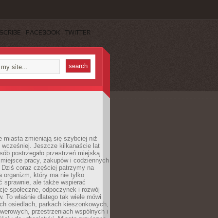
SCRIBE
FACEBOOK
TWITTER
miasta zmieniają się szybciej niż
 wcześniej. Jeszcze kilkanaście lat
sób postrzegało przestrzeń miejską
 miejsce pracy, zakupów i codziennych
 Dziś coraz częściej patrzymy na
a organizm, który ma nie tylko
 sprawnie, ale także wspierać
acje społeczne, odpoczynek i rozwój
 To właśnie dlatego tak wiele mówi
ych osiedlach, parkach kieszonkowych,
werowych, przestrzeniach wspólnych i