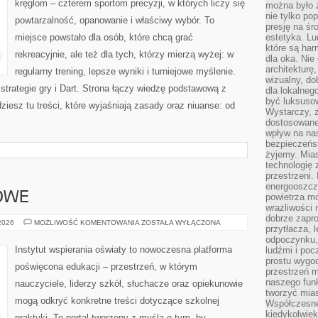
kręglom – czterem sportom precyzji, w których liczy się
można było 
nie tylko po
powtarzalność, opanowanie i właściwy wybór. To
presję na śr
miejsce powstało dla osób, które chcą grać
estetyka. L
które są har
rekreacyjnie, ale też dla tych, którzy mierzą wyżej: w
dla oka. Nie
architekturę
regularny trening, lepsze wyniki i turniejowe myślenie.
wizualny, do
strategie gry i Dart. Strona łączy wiedzę podstawową z
dla lokalneg
być luksuso
esz tu treści, które wyjaśniają zasady oraz niuanse: od
Wystarczy, ż
dostosowane
wpływ na na
bezpieczeńs
żyjemy. Mias
technologię
przestrzeni.
energooszczę
OWE
powietrza m
wrażliwości
dobrze zapro
PRAWO
 2026
MOŻLIWOŚĆ KOMENTOWANIA
ZOSTAŁA WYŁĄCZONA
przytłacza, 
OŚWIATOWE
odpoczynku, 
Instytut wspierania oświaty to nowoczesna platforma
ludźmi i poc
prostu wygod
poświęcona edukacji – przestrzeń, w którym
przestrzeń 
naszego funk
nauczyciele, liderzy szkół, słuchacze oraz opiekunowie
tworzyć mias
mogą odkryć konkretne treści dotyczące szkolnej
Współczesne 
kiedykolwiek
praktyki. To portal tworzony z myślą o tym, by