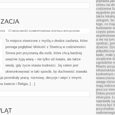
poprawia jak
stresu na dr
codzienne f
wygodnie prz
także lokal
usługom, bo 
IZACJA
tego, co mają
budowanie w
MISJE
 2026
MOŻLIWOŚĆ KOMENTOWANIA
ZOSTAŁA WYŁĄCZONA
często pows
I
wspólnotowoś
EWANGELIZACJA
a nie na tym
To miejsce stworzone z myślą o drodze zaufania, które
spotkać, po
pomaga pogłębiać bliskość z Stwórcą w codzienności.
dziećmi. Dzi
półpubliczny
Strona jest przystanią dla osób, które chcą bardziej
ławki, małe 
urządzone dz
uważnie żyją wiarą – nie tylko od święta, ale także
sąsiedzkie r
wtedy, gdy życie stawia trudności. Jej celem jest
Miasto przyj
infrastruktur
ukierunkowywać w taki sposób, by duchowość stawała
konkretnym 
sja przenikały pracę, rozmowy, decyzje i więzi z innymi.
nowoczesna u
uwagę różno
a świecie i Religia. […]
mają rodzice
jeszcze inne
Dobra przest
intuicyjna. 
naprawdę są 
muszą być b
przychodnie
LĄT
nadmiernego 