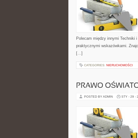
Polecam między innymi Techniki i 
praktycznymi wskazówkami. Znajdzi
[…]
CATEGORIES:
NIERUCHOMOŚCI
PRAWO OŚWIAT
POSTED BY ADMIN
STY - 29 -