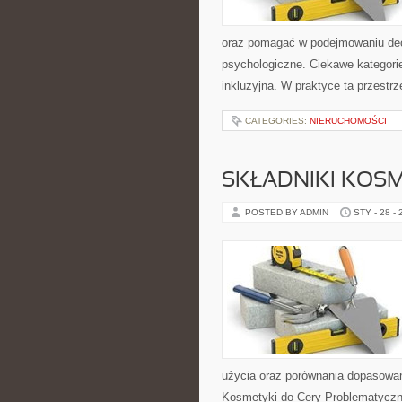
oraz pomagać w podejmowaniu dec
psychologiczne. Ciekawe kategorie
inkluzyjna. W praktyce ta przestrz
CATEGORIES:
NIERUCHOMOŚCI
SKŁADNIKI KOSM
POSTED BY ADMIN
STY - 28 -
użycia oraz porównania dopasowan
Kosmetyki do Cery Problematycznej