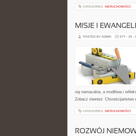
CATEGORIES:
NIERUCHOMOŚCI
MISJE I EWANGEL
POSTED BY ADMIN
STY - 29 -
się namacalna, a modlitwa i reflek
Zobacz również: Chrześcijaństwo n
CATEGORIES:
NIERUCHOMOŚCI
ROZWÓJ NIEMOW