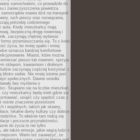
wany samochodom, co prowadziło do
su i zanieczyszczenia powietrza.
 samorządów stawia dziś na transport
owery, ruch pieszy oraz rozwiązania,
szają potrzebę codziennego
 z auta. Kiedy mieszkańcy mają
mwaj, bezpieczną drogę rowerową i
nik, zaczynają chętniej wybierać
 formy przemieszczania się. To z kolei
ość życia, bo mniej spalin i mniej
odze oznacza bardziej komfortowe
unkcjonowanie. Miasto, które można
emierzać pieszo lub rowerem, sprzyja
nym sklepom, kawiarniom i drobnym
ludzie zaczynają częściej korzystać z
 blisko siebie. Nie mniej istotne jest
ięzi społecznych. Dawne osiedla
tawały bez myślenia o
ci. Skupiano się na liczbie mieszkań,
, czy mieszkańcy będą mieli gdzie się
rozmawiać, usiąść czy spędzić czas z
ś rośnie znaczenie przestrzeni
ch i wspólnych, takich jak skwery,
place, lokalne domy kultury czy dobrze
iedzińce. To właśnie tam rodzą się
elacje i poczucie przynależności.
azne do życia to nie tylko
a, ale także emocje, jakie wiążą ludzi z
miejscem. Warto też zauważyć, że
rbanistyka coraz częściej bierze pod