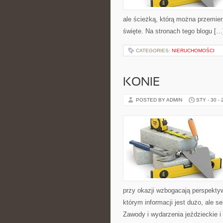
ale ścieżką, którą można przemier
święte. Na stronach tego blogu […
CATEGORIES:
NIERUCHOMOŚCI
KONIE
POSTED BY ADMIN
STY - 30 -
przy okazji wzbogacają perspekty
którym informacji jest dużo, ale 
Zawody i wydarzenia jeździeckie i