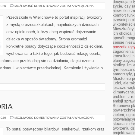
decydują o 
ROZWÓJ
życie, czy r
 2026
MOŻLIWOŚĆ KOMENTOWANIA
ZOSTAŁA WYŁĄCZONA
NIEMOWLĄT
niewielkie z
komfort funk
Przedszkole w Wielichowie to portal inspiracji tworzony
częściej o p
w kontekście
z myślą o przedszkolakach, najmłodszych dzieciach
Mieszkańcy 
oraz opiekunach, którzy chcą wspierać dojrzewanie
ich okolica, 
sposób mogą
dziecka w sposób świadomy. Strona gromadzi
sensie niezw
konkretne porady dotyczące codzienności z dzieckiem,
początkując
zagadnienia 
wychowania, a także tego, jak budować relację opartą
konsultacji 
plany zagos
informacje przekładają się na działania, dzięki czemu
okolicy. Im
w domu i w placówce przedszkolnej. Karmienie i żywienie o
tym lepsze 
samorządy, p
Miasto nie p
ludzi, ale t
jeszcze wię
klimatyczne.
problem z re
emisji spraw
Betonowe pla
ORIA
powierzchnie
zieleni, og
SPRZĘT
 2026
MOŻLIWOŚĆ KOMENTOWANIA
ZOSTAŁA WYŁĄCZONA
pozwalający
I
skracaniu ł
AKCESORIA
tworzeniu dz
To portal poświęcony bilardowi, snukerowi, rzutkom oraz
projektowani