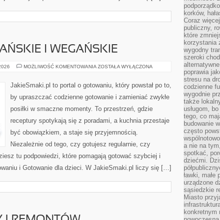
podporządko
korków, hała
Coraz więcej
publiczny, r
które zmniej
korzystania
AŃSKIE I WEGAŃSKIE
wygodny tra
szeroki chod
alternatywne
DANIA
 2026
MOŻLIWOŚĆ KOMENTOWANIA
ZOSTAŁA WYŁĄCZONA
poprawia jak
WEGETARIAŃSKIE
I
stresu na dr
WEGAŃSKIE
JakieSmaki.pl to portal o gotowaniu, który powstał po to,
codzienne f
wygodnie prz
by upraszczać codzienne gotowanie i zamieniać zwykłe
także lokal
posiłki w smaczne momenty. To przestrzeń, gdzie
usługom, bo 
tego, co mają
receptury spotykają się z poradami, a kuchnia przestaje
budowanie w
często pows
być obowiązkiem, a staje się przyjemnością.
wspólnotowoś
Niezależnie od tego, czy gotujesz regularnie, czy
a nie na tym
spotkać, po
ziesz tu podpowiedzi, które pomagają gotować szybciej i
dziećmi. Dzi
owaniu i Gotowanie dla dzieci. W JakieSmaki.pl liczy się […]
półpubliczny
ławki, małe 
urządzone dz
sąsiedzkie r
Miasto przyj
infrastruktur
konkretnym 
nowoczesna u