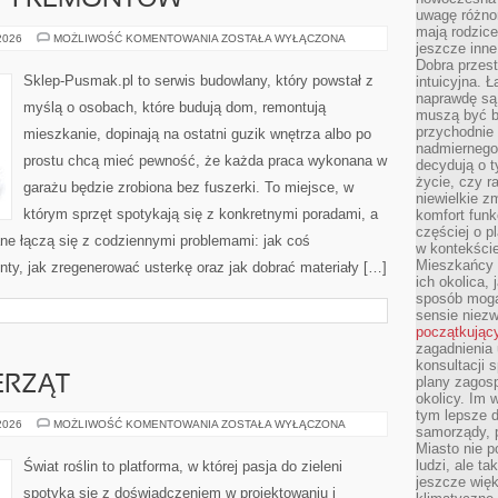
 I REMONTÓW
uwagę różno
mają rodzice
KOSZTY
 2026
MOŻLIWOŚĆ KOMENTOWANIA
ZOSTAŁA WYŁĄCZONA
jeszcze inne
BUDOWY
I
Dobra przest
REMONTÓW
Sklep-Pusmak.pl to serwis budowlany, który powstał z
intuicyjna. 
naprawdę są 
myślą o osobach, które budują dom, remontują
muszą być b
przychodnie
mieszkanie, dopinają na ostatni guzik wnętrza albo po
nadmiernego 
prostu chcą mieć pewność, że każda praca wykonana w
decydują o 
życie, czy r
garażu będzie zrobiona bez fuszerki. To miejsce, w
niewielkie z
którym sprzęt spotykają się z konkretnymi poradami, a
komfort funk
częściej o p
ne łączą się z codziennymi problemami: jak coś
w kontekście
Mieszkańcy 
ty, jak zregenerować usterkę oraz jak dobrać materiały […]
ich okolica, 
sposób mogą
sensie niezw
początkując
zagadnienia 
konsultacji 
ERZĄT
plany zagos
okolicy. Im
tym lepsze 
OGRÓD
 2026
MOŻLIWOŚĆ KOMENTOWANIA
ZOSTAŁA WYŁĄCZONA
samorządy, p
DLA
Miasto nie p
ZWIERZĄT
ludzi, ale t
Świat roślin to platforma, w której pasja do zieleni
jeszcze wię
spotyka się z doświadczeniem w projektowaniu i