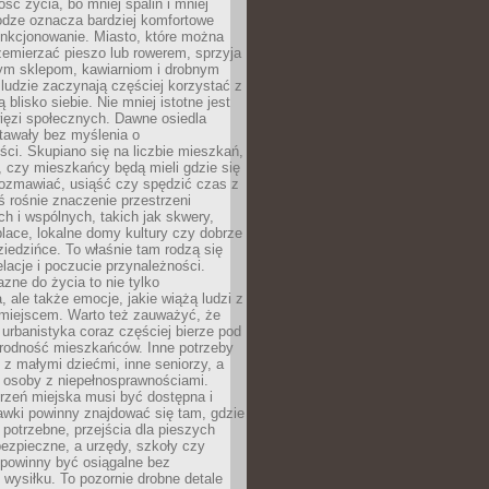
ość życia, bo mniej spalin i mniej
odze oznacza bardziej komfortowe
unkcjonowanie. Miasto, które można
emierzać pieszo lub rowerem, sprzyja
nym sklepom, kawiarniom i drobnym
ludzie zaczynają częściej korzystać z
 blisko siebie. Nie mniej istotne jest
ięzi społecznych. Dawne osiedla
tawały bez myślenia o
ci. Skupiano się na liczbie mieszkań,
, czy mieszkańcy będą mieli gdzie się
rozmawiać, usiąść czy spędzić czas z
ś rośnie znaczenie przestrzeni
ch i wspólnych, takich jak skwery,
place, lokalne domy kultury czy dobrze
iedzińce. To właśnie tam rodzą się
elacje i poczucie przynależności.
azne do życia to nie tylko
a, ale także emocje, jakie wiążą ludzi z
miejscem. Warto też zauważyć, że
rbanistyka coraz częściej bierze pod
rodność mieszkańców. Inne potrzeby
 z małymi dziećmi, inne seniorzy, a
 osoby z niepełnosprawnościami.
rzeń miejska musi być dostępna i
Ławki powinny znajdować się tam, gdzie
potrzebne, przejścia dla pieszych
ezpieczne, a urzędy, szkoły czy
 powinny być osiągalne bez
wysiłku. To pozornie drobne detale