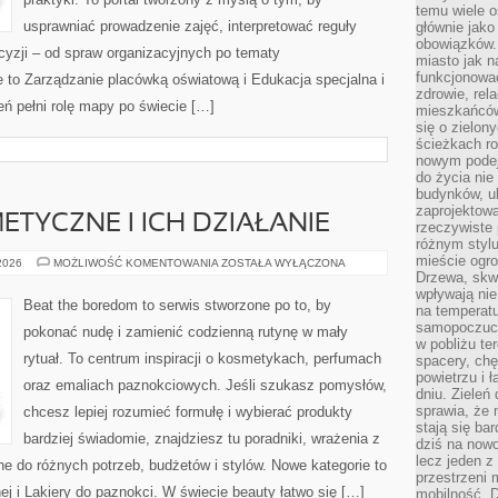
temu wiele o
usprawniać prowadzenie zajęć, interpretować reguły
głównie jako
obowiązków.
yzji – od spraw organizacyjnych po tematy
miasto jak n
funkcjonować
 to Zarządzanie placówką oświatową i Edukacja specjalna i
zdrowie, rel
eń pełni rolę mapy po świecie […]
mieszkańców.
się o zielon
ścieżkach ro
nowym podejś
do życia ni
budynków, ul
zaprojektow
ETYCZNE I ICH DZIAŁANIE
rzeczywiste 
różnym styl
mieście ogr
SKŁADNIKI
 2026
MOŻLIWOŚĆ KOMENTOWANIA
ZOSTAŁA WYŁĄCZONA
KOSMETYCZNE
Drzewa, skw
I
wpływają nie
ICH
Beat the boredom to serwis stworzone po to, by
na temperatu
DZIAŁANIE
samopoczuci
pokonać nudę i zamienić codzienną rutynę w mały
w pobliżu te
rytuał. To centrum inspiracji o kosmetykach, perfumach
spacery, chę
powietrzu i 
oraz emaliach paznokciowych. Jeśli szukasz pomysłów,
dniu. Zieleń
sprawia, że 
chcesz lepiej rozumieć formułę i wybierać produkty
stają się ba
bardziej świadomie, znajdziesz tu poradniki, wrażenia z
dziś na nowo
lecz jeden 
e do różnych potrzeb, budżetów i stylów. Nowe kategorie to
przestrzeni 
 i Lakiery do paznokci. W świecie beauty łatwo się […]
mobilność. 