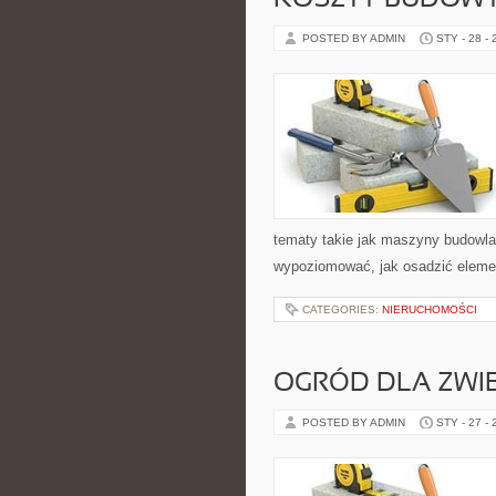
KOSZTY BUDOWY
POSTED BY ADMIN
STY - 28 -
tematy takie jak maszyny budowla
wypoziomować, jak osadzić elemen
CATEGORIES:
NIERUCHOMOŚCI
OGRÓD DLA ZWI
POSTED BY ADMIN
STY - 27 -