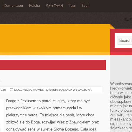
Komentator
Polska
Tagi
Tagi
Spis Treści
SUB
A
Współczesne 
kiedykolwiek
RELIGIA
 2026
MOŻLIWOŚĆ KOMENTOWANIA
ZOSTAŁA WYŁĄCZONA
temu wiele o
A
NAUKA
głównie jako
Droga z Jezusem to portal religijny, który ma być
obowiązków.
miasto jak n
przewodnikiem w zwykłym rytmem życia i w
funkcjonować
zdrowie, rel
pielgrzymce serca. To miejsce dla osób, które chcą
mieszkańców.
zbliżyć się do Boga, rozwijać więź z Zbawicielem oraz
się o zielon
ścieżkach ro
odnajdywać sens w świetle Słowa Bożego. Cała idea