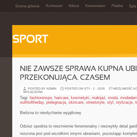
Archiwum
Kibice
Komentator
Polska
Strona główna
Spis
SPORT
NIE ZAWSZE SPRAWA KUPNA UBI
PRZEKONUJĄCA. CZASEM
POSTED BY ADMIN
POSTED ON STY - 2 - 2026
MOŻLIWOŚĆ K
WYŁĄCZONA
Tagi:
fashioninspo
,
haircare
,
kosmetyki
,
makijaż
,
moda
,
modadam
outfitoftheday
,
pielegnacja
,
skincare
,
streetstyle
,
styl
,
stylizacje
,
t
Bielizna to niesłychanie wyjątkowy
Odzież spodnia to niezmiernie fenomenalny i niezwykły detal gar
noszona jest pod wszelkimi innymi ubraniami, pozostając komplet