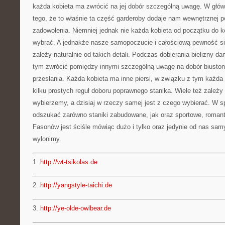
każda kobieta ma zwrócić na jej dobór szczególną uwagę. W głów
tego, że to właśnie ta część garderoby dodaje nam wewnętrznej p
zadowolenia. Niemniej jednak nie każda kobieta od początku do k
wybrać. A jednakże nasze samopoczucie i całościową pewność sie
zależy naturalnie od takich detali. Podczas dobierania bielizny d
tym zwrócić pomiędzy innymi szczególną uwagę na dobór biustono
przesłania. Każda kobieta ma inne piersi, w związku z tym każda
kilku prostych reguł doboru poprawnego stanika. Wiele też zależy 
wybierzemy, a dzisiaj w rzeczy samej jest z czego wybierać. W
odszukać zarówno staniki zabudowane, jak oraz sportowe, roman
Fasonów jest ściśle mówiąc dużo i tylko oraz jedynie od nas samy
wyłonimy.
1.
http://wt-tsikolas.de
2.
http://yangstyle-taichi.de
3.
http://ye-olde-owlbear.de