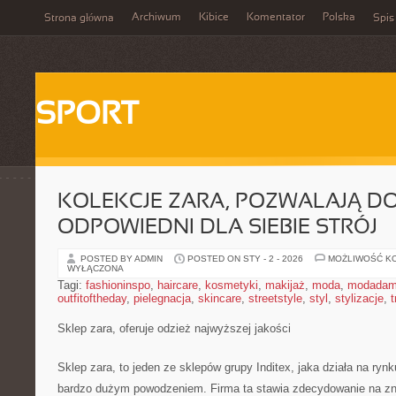
Archiwum
Kibice
Komentator
Polska
Strona główna
Spis
SPORT
KOLEKCJE ZARA, POZWALAJĄ D
ODPOWIEDNI DLA SIEBIE STRÓJ
POSTED BY ADMIN
POSTED ON STY - 2 - 2026
MOŻLIWOŚĆ K
WYŁĄCZONA
Tagi:
fashioninspo
,
haircare
,
kosmetyki
,
makijaż
,
moda
,
modadam
outfitoftheday
,
pielegnacja
,
skincare
,
streetstyle
,
styl
,
stylizacje
,
t
Sklep zara, oferuje odzież najwyższej jakości
Sklep zara, to jeden ze sklepów grupy Inditex, jaka działa na ry
bardzo dużym powodzeniem. Firma ta stawia zdecydowanie na zna