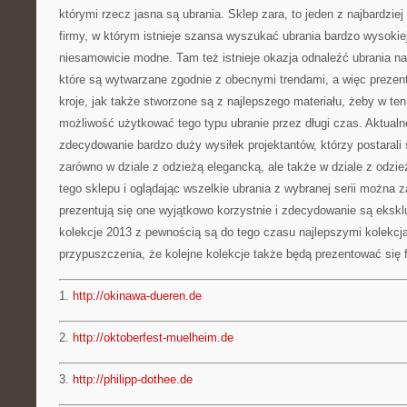
którymi rzecz jasna są ubrania. Sklep zara, to jeden z najbardzie
firmy, w którym istnieje szansa wyszukać ubrania bardzo wysokiej
niesamowicie modne. Tam też istnieje okazja odnaleźć ubrania na 
które są wytwarzane zgodnie z obecnymi trendami, a więc prezen
kroje, jak także stworzone są z najlepszego materiału, żeby w ten
możliwość użytkować tego typu ubranie przez długi czas. Aktualne
zdecydowanie bardzo duży wysiłek projektantów, którzy postarali 
zarówno w dziale z odzieżą elegancką, ale także w dziale z odz
tego sklepu i oglądając wszelkie ubrania z wybranej serii można 
prezentują się one wyjątkowo korzystnie i zdecydowanie są eksk
kolekcje 2013 z pewnością są do tego czasu najlepszymi kolekcj
przypuszczenia, że kolejne kolekcje także będą prezentować się 
1.
http://okinawa-dueren.de
2.
http://oktoberfest-muelheim.de
3.
http://philipp-dothee.de