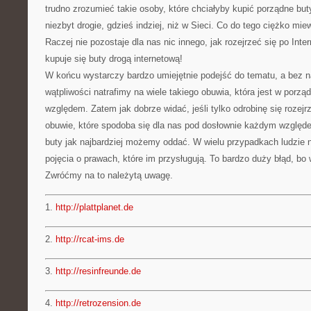
trudno zrozumieć takie osoby, które chciałyby kupić porządne but
niezbyt drogie, gdzieś indziej, niż w Sieci. Co do tego ciężko mie
Raczej nie pozostaje dla nas nic innego, jak rozejrzeć się po Inter
kupuje się buty drogą internetową!
W końcu wystarczy bardzo umiejętnie podejść do tematu, a bez n
wątpliwości natrafimy na wiele takiego obuwia, która jest w porz
względem. Zatem jak dobrze widać, jeśli tylko odrobinę się rozejr
obuwie, które spodoba się dla nas pod dosłownie każdym względ
buty jak najbardziej możemy oddać. W wielu przypadkach ludzie 
pojęcia o prawach, które im przysługują. To bardzo duży błąd, bo
Zwróćmy na to należytą uwagę.
1.
http://plattplanet.de
2.
http://rcat-ims.de
3.
http://resinfreunde.de
4.
http://retrozension.de