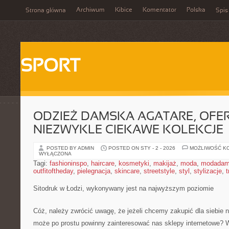
Archiwum
Kibice
Komentator
Polska
Strona główna
Spis
SPORT
ODZIEŻ DAMSKA AGATARE, OFE
NIEZWYKLE CIEKAWE KOLEKCJE
POSTED BY ADMIN
POSTED ON STY - 2 - 2026
MOŻLIWOŚĆ K
WYŁĄCZONA
Tagi:
fashioninspo
,
haircare
,
kosmetyki
,
makijaż
,
moda
,
modadam
outfitoftheday
,
pielegnacja
,
skincare
,
streetstyle
,
styl
,
stylizacje
,
t
Sitodruk w Łodzi, wykonywany jest na najwyższym poziomie
Cóż, należy zwrócić uwagę, że jeżeli chcemy zakupić dla siebie n
może po prostu powinny zainteresować nas sklepy internetowe? W