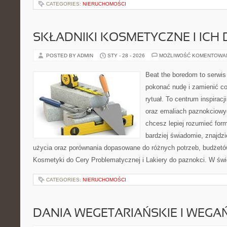
CATEGORIES:
NIERUCHOMOŚCI
SKŁADNIKI KOSMETYCZNE I ICH 
POSTED BY ADMIN
STY - 28 - 2026
MOŻLIWOŚĆ KOMENTOWA
Beat the boredom to serwis
pokonać nudę i zamienić c
rytuał. To centrum inspirac
oraz emaliach paznokciowy
chcesz lepiej rozumieć form
bardziej świadomie, znajdzi
użycia oraz porównania dopasowane do różnych potrzeb, budżetów
Kosmetyki do Cery Problematycznej i Lakiery do paznokci. W świ
CATEGORIES:
NIERUCHOMOŚCI
DANIA WEGETARIAŃSKIE I WEGA