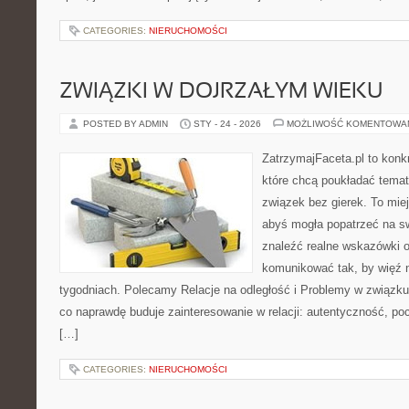
CATEGORIES:
NIERUCHOMOŚCI
ZWIĄZKI W DOJRZAŁYM WIEKU
POSTED BY ADMIN
STY - 24 - 2026
MOŻLIWOŚĆ KOMENTOWA
ZatrzymajFaceta.pl to konkr
które chcą poukładać temat
związek bez gierek. To mie
abyś mogła popatrzeć na sw
znaleźć realne wskazówki 
komunikować tak, by więź n
tygodniach. Polecamy Relacje na odległość i Problemy w związku.
co naprawdę buduje zainteresowanie w relacji: autentyczność, po
[…]
CATEGORIES:
NIERUCHOMOŚCI