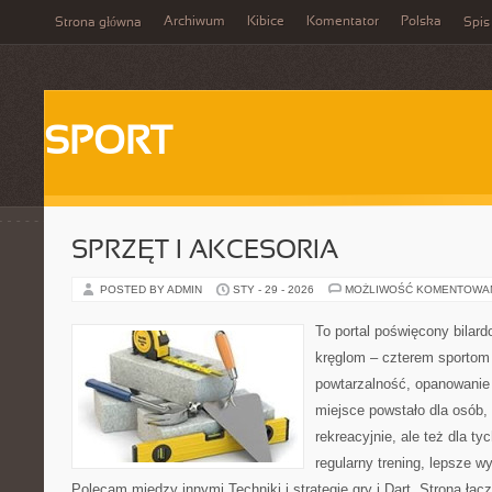
Archiwum
Kibice
Komentator
Polska
Strona główna
Spis
SPORT
SPRZĘT I AKCESORIA
POSTED BY ADMIN
STY - 29 - 2026
MOŻLIWOŚĆ KOMENTOWA
To portal poświęcony bilard
kręglom – czterem sportom p
powtarzalność, opanowanie 
miejsce powstało dla osób,
rekreacyjnie, ale też dla ty
regularny trening, lepsze wy
Polecam między innymi Techniki i strategie gry i Dart. Strona łą