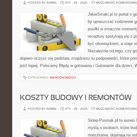
POSTED BY ADMIN
STY - 28 - 2026
MOŻLIWOŚĆ KOMENTOWA
JakieSmaki.pl to portal o g
by upraszczać codzienne g
posiłki w smaczne momenty.
receptury spotykają się z p
być obowiązkiem, a staje s
Niezależnie od tego, czy go
dopiero uczysz się podstaw, znajdziesz tu podpowiedzi, które po
jeść lepiej. Polecamy Błędy w gotowaniu i Gotowanie dla dzieci. 
CATEGORIES:
NIERUCHOMOŚCI
KOSZTY BUDOWY I REMONTÓW
POSTED BY ADMIN
STY - 28 - 2026
MOŻLIWOŚĆ KOMENTOWA
Sklep-Pusmak.pl to serwis 
myślą o osobach, które bud
mieszkanie, dopinają na ost