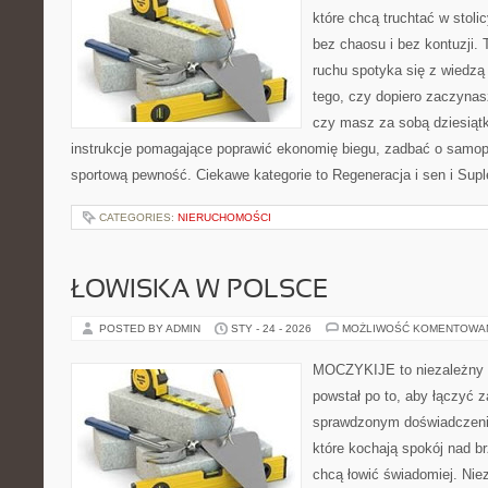
które chcą truchtać w stoli
bez chaosu i bez kontuzji. 
ruchu spotyka się z wiedzą
tego, czy dopiero zaczynasz
czy masz za sobą dziesiątki
instrukcje pomagające poprawić ekonomię biegu, zadbać o samo
sportową pewność. Ciekawe kategorie to Regeneracja i sen i Supl
CATEGORIES:
NIERUCHOMOŚCI
ŁOWISKA W POLSCE
POSTED BY ADMIN
STY - 24 - 2026
MOŻLIWOŚĆ KOMENTOWA
MOCZYKIJE to niezależny s
powstał po to, aby łączyć 
sprawdzonym doświadczenie
które kochają spokój nad b
chcą łowić świadomiej. Niez