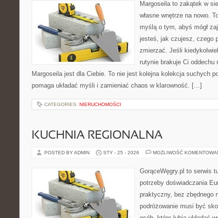
Margoseila to zakątek w si
własne wnętrze na nowo. To
myślą o tym, abyś mógł zaj
jesteś, jak czujesz, czego 
zmierzać. Jeśli kiedykolwi
rutynie brakuje Ci oddechu 
Margoseila jest dla Ciebie. To nie jest kolejna kolekcja suchych p
pomaga układać myśli i zamieniać chaos w klarowność. […]
CATEGORIES:
NIERUCHOMOŚCI
KUCHNIA REGIONALNA
POSTED BY ADMIN
STY - 25 - 2026
MOŻLIWOŚĆ KOMENTOWA
GorąceWęgry.pl to serwis tu
potrzeby doświadczania Eu
praktyczny, bez zbędnego n
podróżowanie musi być sko
osób, które lubią układać w