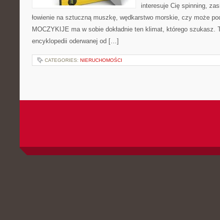
interesuje Cię spinning, zas
łowienie na sztuczną muszkę, wędkarstwo morskie, czy może p
MOCZYKIJE ma w sobie dokładnie ten klimat, którego szukasz. Te
encyklopedii oderwanej od […]
CATEGORIES:
NIERUCHOMOŚCI