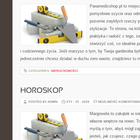
Paramedicshop.pl to miejsc
pomysłowe szycie oraz odmi
pozornie zwykłych rzeczy 
stylizacje. To strona, na któ
praktyka i radość z tego, 
stworzyć coś, co idealnie p
i codziennego życia. Jeśli marzysz o tym, by Twoja garderoba był
jednocześnie chcesz działać w duchu zero waste, znajdziesz tu
CATEGORIES:
NIERUCHOMOŚCI
HOROSKOP
POSTED BY ADMIN
STY - 25 - 2026
MOŻLIWOŚĆ KOMENTOWA
Margoseila to zakątek w si
własne wnętrze na nowo. To
myślą o tym, abyś mógł zaj
jesteś, jak czujesz, czego 