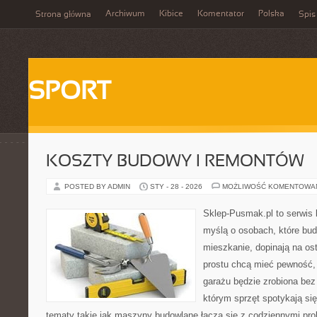
Archiwum
Kibice
Komentator
Polska
Strona główna
Spis
SPORT
KOSZTY BUDOWY I REMONTÓW
POSTED BY ADMIN
STY - 28 - 2026
MOŻLIWOŚĆ KOMENTOWA
Sklep-Pusmak.pl to serwis 
myślą o osobach, które bud
mieszkanie, dopinają na ost
prostu chcą mieć pewność,
garażu będzie zrobiona bez 
którym sprzęt spotykają si
tematy takie jak maszyny budowlane łączą się z codziennymi pro