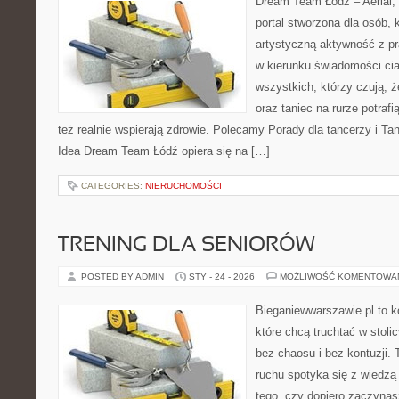
Dream Team Łódź – Aerial, 
portal stworzona dla osób, 
artystyczną aktywność z pra
w kierunku świadomości ciał
wszystkich, którzy czują, 
oraz taniec na rurze potrafi
też realnie wspierają zdrowie. Polecamy Porady dla tancerzy i Tan
Idea Dream Team Łódź opiera się na […]
CATEGORIES:
NIERUCHOMOŚCI
TRENING DLA SENIORÓW
POSTED BY ADMIN
STY - 24 - 2026
MOŻLIWOŚĆ KOMENTOWA
Bieganiewwarszawie.pl to k
które chcą truchtać w stoli
bez chaosu i bez kontuzji. 
ruchu spotyka się z wiedzą
tego, czy dopiero zaczynasz