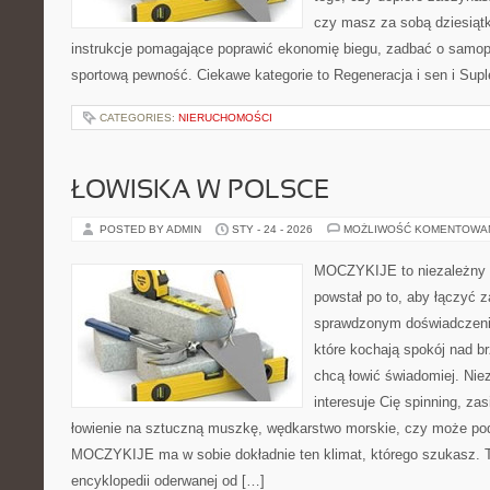
czy masz za sobą dziesiątki
instrukcje pomagające poprawić ekonomię biegu, zadbać o samo
sportową pewność. Ciekawe kategorie to Regeneracja i sen i Supl
CATEGORIES:
NIERUCHOMOŚCI
ŁOWISKA W POLSCE
POSTED BY ADMIN
STY - 24 - 2026
MOŻLIWOŚĆ KOMENTOWA
MOCZYKIJE to niezależny s
powstał po to, aby łączyć 
sprawdzonym doświadczenie
które kochają spokój nad b
chcą łowić świadomiej. Niez
interesuje Cię spinning, zas
łowienie na sztuczną muszkę, wędkarstwo morskie, czy może p
MOCZYKIJE ma w sobie dokładnie ten klimat, którego szukasz. Te
encyklopedii oderwanej od […]