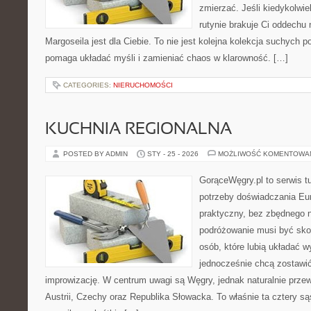
zmierzać. Jeśli kiedykolwi
rutynie brakuje Ci oddechu 
Margoseila jest dla Ciebie. To nie jest kolejna kolekcja suchych p
pomaga układać myśli i zamieniać chaos w klarowność. […]
CATEGORIES:
NIERUCHOMOŚCI
KUCHNIA REGIONALNA
POSTED BY ADMIN
STY - 25 - 2026
MOŻLIWOŚĆ KOMENTOWA
GorąceWęgry.pl to serwis tu
potrzeby doświadczania Eu
praktyczny, bez zbędnego n
podróżowanie musi być sko
osób, które lubią układać w
jednocześnie chcą zostawić
improwizację. W centrum uwagi są Węgry, jednak naturalnie przewi
Austrii, Czechy oraz Republika Słowacka. To właśnie ta cztery są