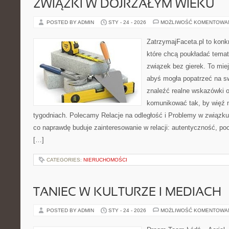
ZWIĄZKI W DOJRZAŁYM WIEKU
POSTED BY ADMIN
STY - 24 - 2026
MOŻLIWOŚĆ KOMENTOWA
ZatrzymajFaceta.pl to konkr
które chcą poukładać temat
związek bez gierek. To mie
abyś mogła popatrzeć na sw
znaleźć realne wskazówki 
komunikować tak, by więź n
tygodniach. Polecamy Relacje na odległość i Problemy w związku.
co naprawdę buduje zainteresowanie w relacji: autentyczność, po
[…]
CATEGORIES:
NIERUCHOMOŚCI
TANIEC W KULTURZE I MEDIACH
POSTED BY ADMIN
STY - 24 - 2026
MOŻLIWOŚĆ KOMENTOWA