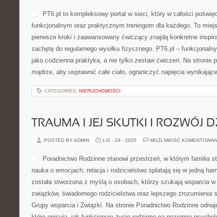
PT6.pl to kompleksowy portal w sieci, który w całości poświę
funkcjonalnym oraz praktycznym treningom dla każdego. To miejs
pierwsze kroki i zaawansowany ćwiczący znajdą konkretne inspira
zachętę do regularnego wysiłku fizycznego. PT6.pl – funkcjonalny 
jako codzienna praktyka, a nie tylko zestaw ćwiczeń. Na stronie 
mądrze, aby usprawnić całe ciało, ograniczyć napięcia wynikające 
CATEGORIES:
NIERUCHOMOŚCI
TRAUMA I JEJ SKUTKI I ROZWÓJ 
POSTED BY ADMIN
LIS - 29 - 2025
MOŻLIWOŚĆ KOMENTOWAN
Poradnictwo Rodzinne stanowi przestrzeń, w którym familia s
nauka o emocjach, relacja i rodzicielstwo splatają się w jedną ha
została stworzona z myślą o osobach, którzy szukają wsparcia 
związków, świadomego rodzicielstwa oraz lepszego zrozumienia s
Grupy wsparcia i Związki. Na stronie Poradnictwo Rodzinne odnaj
które opisują, jak funkcjonuje życie rodzinne na poziomie psycho