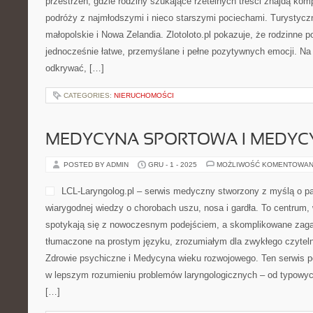
przestrzeń, gdzie rodziny szukające rzetelnych treści znajdą kom
podróży z najmłodszymi i nieco starszymi pociechami. Turysty
małopolskie i Nowa Zelandia. Zlotoloto.pl pokazuje, że rodzinne
jednocześnie łatwe, przemyślane i pełne pozytywnych emocji. Na
odkrywać, […]
CATEGORIES:
NIERUCHOMOŚCI
MEDYCYNA SPORTOWA I MEDYC
POSTED BY ADMIN
GRU - 1 - 2025
MOŻLIWOŚĆ KOMENTOWAN
LCL-Laryngolog.pl – serwis medyczny stworzony z myślą o pa
wiarygodnej wiedzy o chorobach uszu, nosa i gardła. To centrum,
spotykają się z nowoczesnym podejściem, a skomplikowane zag
tłumaczone na prostym języku, zrozumiałym dla zwykłego czyteln
Zdrowie psychiczne i Medycyna wieku rozwojowego. Ten serwis p
w lepszym rozumieniu problemów laryngologicznych – od typowych 
[…]