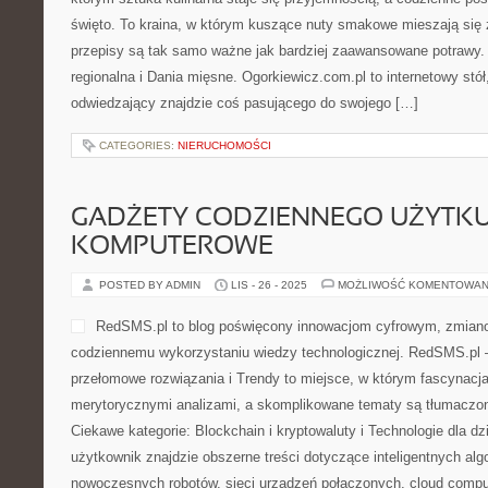
święto. To kraina, w którym kuszące nuty smakowe mieszają się z
przepisy są tak samo ważne jak bardziej zaawansowane potrawy.
regionalna i Dania mięsne. Ogorkiewicz.com.pl to internetowy stół
odwiedzający znajdzie coś pasującego do swojego […]
CATEGORIES:
NIERUCHOMOŚCI
GADŻETY CODZIENNEGO UŻYTKU 
KOMPUTEROWE
POSTED BY ADMIN
LIS - 26 - 2025
MOŻLIWOŚĆ KOMENTOWAN
RedSMS.pl to blog poświęcony innowacjom cyfrowym, zmian
codziennemu wykorzystaniu wiedzy technologicznej. RedSMS.pl 
przełomowe rozwiązania i Trendy to miejsce, w którym fascynacja
merytorycznymi analizami, a skomplikowane tematy są tłumaczo
Ciekawe kategorie: Blockchain i kryptowaluty i Technologie dla d
użytkownik znajdzie obszerne treści dotyczące inteligentnych alg
nowoczesnych robotów, sieci urządzeń połączonych, cloud compu