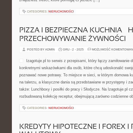
CATEGORIES:
NIERUCHOMOŚCI
PIZZA I BEZPIECZNA KUCHNIA – H
PRZECHOWYWANIE ŻYWNOŚCI
POSTED BY ADMIN
GRU - 2 - 2025
MOŻLIWOŚĆ KOMENTOWAN
Izagotuje.pl to serwis z przepisami, który łączy zamiłowan
konkretnymi wskazówkami dla osób, które chcą udoskonalić swoje 
poznawać nowe potrawy. To miejsce w sieci, w którym domowa kuc
na talerzu, a klasyczne dania są przedstawiane w przystępny i 
także: Lunchboxy i posiłki do pracy i Słodycze. Na Izagotuje.pl cz
rozbudowaną kolekcję receptur, obejmującą zarówno codzienne ob
CATEGORIES:
NIERUCHOMOŚCI
KREDYTY HIPOTECZNE I FOREX I