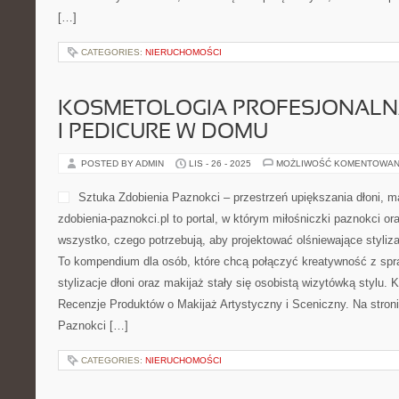
[…]
CATEGORIES:
NIERUCHOMOŚCI
KOSMETOLOGIA PROFESJONALNA
I PEDICURE W DOMU
POSTED BY ADMIN
LIS - 26 - 2025
MOŻLIWOŚĆ KOMENTOWAN
Sztuka Zdobienia Paznokci – przestrzeń upiększania dłoni, ma
zdobienia-paznokci.pl to portal, w którym miłośniczki paznokci ora
wszystko, czego potrzebują, aby projektować olśniewające stylizac
To kompendium dla osób, które chcą połączyć kreatywność z spr
stylizacje dłoni oraz makijaż stały się osobistą wizytówką stylu. 
Recenzje Produktów o Makijaż Artystyczny i Sceniczny. Na stron
Paznokci […]
CATEGORIES:
NIERUCHOMOŚCI