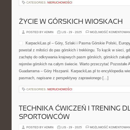
CATEGORIES:
NIERUCHOMOŚCI
ŻYCIE W GÓRSKICH WIOSKACH
POSTED BY ADMIN
LIS - 29 - 2025
MOŻLIWOŚĆ KOMENTOWAN
KarpackiLas.pl – Góry, Szlaki i Pasma Górskie Polski, Europy 
powstał z miłości do pas górskich i trekkingu. To kącik w sieci, g
zachętę do odkrywania krajowych pasm górskich, górskich zakąt
rejonów górskich na całym świecie. Warto przeczytać Pozostałe Ar
Guadarrama – Góry Hiszpanii. KarpackiLas.pl to encyklopedia wie
pasmach, napisane z perspektywy zaprawionego […]
CATEGORIES:
NIERUCHOMOŚCI
TECHNIKA ĆWICZEŃ I TRENING D
SPORTOWCÓW
POSTED BY ADMIN
LIS - 29 - 2025
MOŻLIWOŚĆ KOMENTOWAN