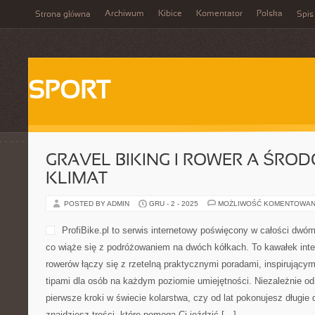
Archiwum
Kibice
Komentator
Polska
Strona główna
Spis
SPORT
GRAVEL BIKING I ROWER A ŚROD
KLIMAT
POSTED BY ADMIN
GRU - 2 - 2025
MOŻLIWOŚĆ KOMENTOWAN
ProfiBike.pl to serwis internetowy poświęcony w całości dw
co wiąże się z podróżowaniem na dwóch kółkach. To kawałek inte
rowerów łączy się z rzetelną praktycznymi poradami, inspirującymi
tipami dla osób na każdym poziomie umiejętności. Niezależnie od
pierwsze kroki w świecie kolarstwa, czy od lat pokonujesz długie 
znajdziesz treści, które pomogą Ci jeździć […]