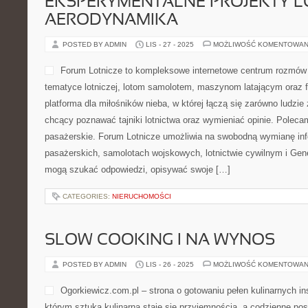
EKSPERYMENTALNE PROJEKTY LO
AERODYNAMIKA
POSTED BY ADMIN
LIS - 27 - 2025
MOŻLIWOŚĆ KOMENTOWAN
Forum Lotnicze to kompleksowe internetowe centrum rozmów
tematyce lotniczej, lotom samolotem, maszynom latającym oraz 
platforma dla miłośników nieba, w której łączą się zarówno ludzie 
chcący poznawać tajniki lotnictwa oraz wymieniać opinie. Poleca
pasażerskie. Forum Lotnicze umożliwia na swobodną wymianę inf
pasażerskich, samolotach wojskowych, lotnictwie cywilnym i Gene
mogą szukać odpowiedzi, opisywać swoje […]
CATEGORIES:
NIERUCHOMOŚCI
SLOW COOKING I NA WYNOS
POSTED BY ADMIN
LIS - 26 - 2025
MOŻLIWOŚĆ KOMENTOWAN
Ogorkiewicz.com.pl – strona o gotowaniu pełen kulinarnych ins
którym sztuka kulinarna staje się przyjemnością, a codzienne posi