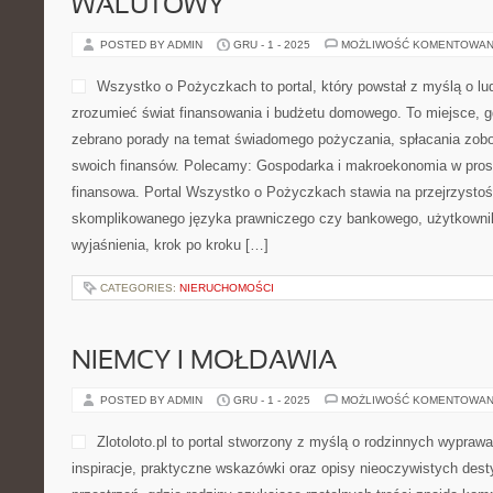
WALUTOWY
POSTED BY ADMIN
GRU - 1 - 2025
MOŻLIWOŚĆ KOMENTOWAN
Wszystko o Pożyczkach to portal, który powstał z myślą o lud
zrozumieć świat finansowania i budżetu domowego. To miejsce, g
zebrano porady na temat świadomego pożyczania, spłacania zobo
swoich finansów. Polecamy: Gospodarka i makroekonomia w pros
finansowa. Portal Wszystko o Pożyczkach stawia na przejrzystoś
skomplikowanego języka prawniczego czy bankowego, użytkownik
wyjaśnienia, krok po kroku […]
CATEGORIES:
NIERUCHOMOŚCI
NIEMCY I MOŁDAWIA
POSTED BY ADMIN
GRU - 1 - 2025
MOŻLIWOŚĆ KOMENTOWAN
Zlotoloto.pl to portal stworzony z myślą o rodzinnych wyprawa
inspiracje, praktyczne wskazówki oraz opisy nieoczywistych dest