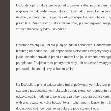
DoJubilera.pl to także źródło porad w zakresie dbania o biżuterii
wyjaśniamy, jak pielęgnować złote ozdoby, jak chronić kamienie s
używać, a czego nie używać w żadnym wypadku, jeśli chcesz, by 
przez lata. Znajdziesz tu także wskazówki, jak segregować swoje 
zminimalizować ryzyko uszkodzeń.
Ogromną zaletą DoJubilera.pl są poradniki zakupowe. Podpowia
biżuterię na podarunek, jak dopasować pierścionek zaręczynowy 
jakie kwestie sprawdzić przed zakupem i na jakie drobne szczegó
przepłacać. Znajdziesz tu praktyczne rady, jak sprawdzić wiaryg
pracowni jubilerskiej, czy w butiku online.
Na DoJubilera.pl znajdziesz wiele treści poświęconych ukrytym pr
starannie przygotowanych tekstach tłumaczymy, co reprezentują r
odczytywać ich odcienie, jakie zwyczaje kryją się za obrączkami,
wybierać biżuterię, która będzie Twoim talizmanem. Dzięki temu
dopasować coś, co idealnie współgra z jego stylem życia.