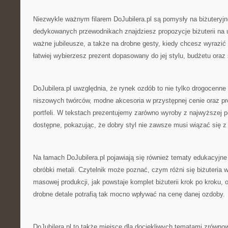
Niezwykle ważnym filarem DoJubilera.pl są pomysły na biżuteryjn
dedykowanych przewodnikach znajdziesz propozycje biżuterii na u
ważne jubileusze, a także na drobne gesty, kiedy chcesz wyrazi
łatwiej wybierzesz prezent dopasowany do jej stylu, budżetu oraz 
DoJubilera.pl uwzględnia, że rynek ozdób to nie tylko drogocenne 
niszowych twórców, modne akcesoria w przystępnej cenie oraz pr
portfeli. W tekstach prezentujemy zarówno wyroby z najwyższej pół
dostępne, pokazując, że dobry styl nie zawsze musi wiązać się 
Na łamach DoJubilera.pl pojawiają się również tematy edukacyj
obróbki metali. Czytelnik może poznać, czym różni się biżuteria
masowej produkcji, jak powstaje komplet biżuterii krok po kroku,
drobne detale potrafią tak mocno wpływać na cenę danej ozdoby.
DoJubilera.pl to także miejsce dla dociekliwych tematami zrówn