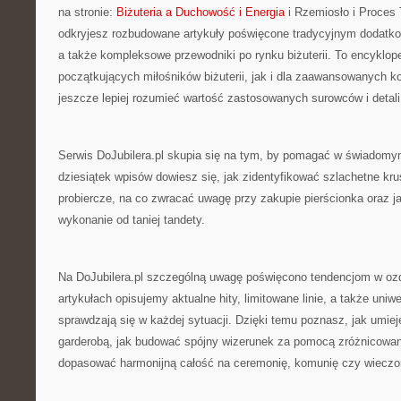
na stronie:
Biżuteria a Duchowość i Energia
i Rzemiosło i Proces 
odkryjesz rozbudowane artykuły poświęcone tradycyjnym dodat
a także kompleksowe przewodniki po rynku biżuterii. To encyklope
początkujących miłośników biżuterii, jak i dla zaawansowanych k
jeszcze lepiej rozumieć wartość zastosowanych surowców i detali
Serwis DoJubilera.pl skupia się na tym, by pomagać w świadomym
dziesiątek wpisów dowiesz się, jak zidentyfikować szlachetne kr
probiercze, na co zwracać uwagę przy zakupie pierścionka oraz ja
wykonanie od taniej tandety.
Na DoJubilera.pl szczególną uwagę poświęcono tendencjom w o
artykułach opisujemy aktualne hity, limitowane linie, a także uniw
sprawdzają się w każdej sytuacji. Dzięki temu poznasz, jak umieję
garderobą, jak budować spójny wizerunek za pomocą zróżnicowa
dopasować harmonijną całość na ceremonię, komunię czy wieczor