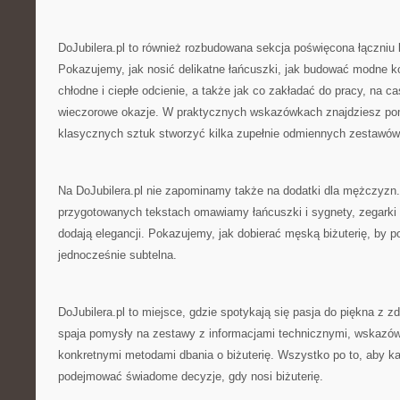
DoJubilera.pl to również rozbudowana sekcja poświęcona łączniu b
Pokazujemy, jak nosić delikatne łańcuszki, jak budować modne k
chłodne i ciepłe odcienie, a także jak co zakładać do pracy, na c
wieczorowe okazje. W praktycznych wskazówkach znajdziesz pomy
klasycznych sztuk stworzyć kilka zupełnie odmiennych zestawów
Na DoJubilera.pl nie zapominamy także na dodatki dla mężczyzn.
przygotowanych tekstach omawiamy łańcuszki i sygnety, zegarki o
dodają elegancji. Pokazujemy, jak dobierać męską biżuterię, by p
jednocześnie subtelna.
DoJubilera.pl to miejsce, gdzie spotykają się pasja do piękna z 
spaja pomysły na zestawy z informacjami technicznymi, wskazów
konkretnymi metodami dbania o biżuterię. Wszystko po to, aby k
podejmować świadome decyzje, gdy nosi biżuterię.