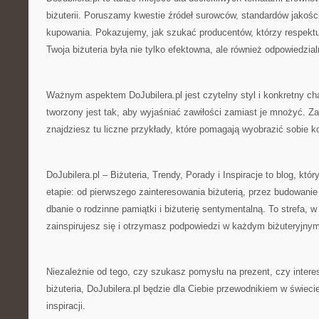
biżuterii. Poruszamy kwestie źródeł surowców, standardów jakoś
kupowania. Pokazujemy, jak szukać producentów, którzy respekt
Twoja biżuteria była nie tylko efektowna, ale również odpowiedzial
Ważnym aspektem DoJubilera.pl jest czytelny styl i konkretny cha
tworzony jest tak, aby wyjaśniać zawiłości zamiast je mnożyć. Za
znajdziesz tu liczne przykłady, które pomagają wyobrazić sobie k
DoJubilera.pl – Biżuteria, Trendy, Porady i Inspiracje to blog, kt
etapie: od pierwszego zainteresowania biżuterią, przez budowanie 
dbanie o rodzinne pamiątki i biżuterię sentymentalną. To strefa, 
zainspirujesz się i otrzymasz podpowiedzi w każdym biżuteryjny
Niezależnie od tego, czy szukasz pomysłu na prezent, czy interes
biżuteria, DoJubilera.pl będzie dla Ciebie przewodnikiem w świecie 
inspiracji.