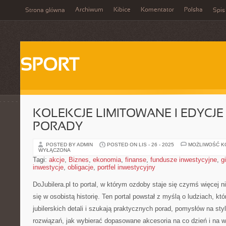
Archiwum
Kibice
Komentator
Polska
Strona główna
Spis
SPORT
KOLEKCJE LIMITOWANE I EDYCJE 
PORADY
POSTED BY ADMIN
POSTED ON LIS - 26 - 2025
MOŻLIWOŚĆ 
WYŁĄCZONA
Tagi:
akcje
,
Biznes
,
ekonomia
,
finanse
,
fundusze inwestycyjne
,
g
inwestycje
,
obligacje
,
portfel inwestycyjny
DoJubilera.pl to portal, w którym ozdoby staje się czymś więcej n
się w osobistą historię. Ten portal powstał z myślą o ludziach, kt
jubilerskich detali i szukają praktycznych porad, pomysłów na st
rozwiązań, jak wybierać dopasowane akcesoria na co dzień i na w