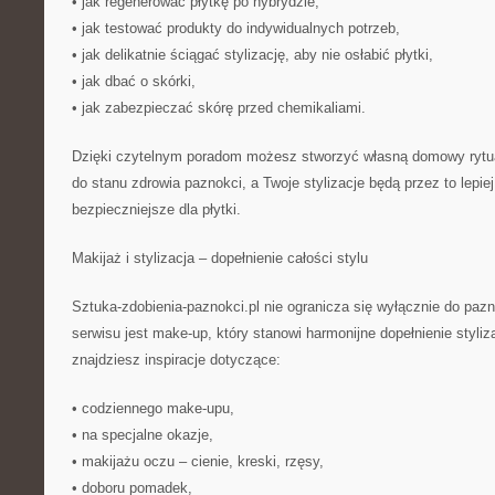
• jak regenerować płytkę po hybrydzie,
• jak testować produkty do indywidualnych potrzeb,
• jak delikatnie ściągać stylizację, aby nie osłabić płytki,
• jak dbać o skórki,
• jak zabezpieczać skórę przed chemikaliami.
Dzięki czytelnym poradom możesz stworzyć własną domowy rytua
do stanu zdrowia paznokci, a Twoje stylizacje będą przez to lepiej
bezpieczniejsze dla płytki.
Makijaż i stylizacja – dopełnienie całości stylu
Sztuka-zdobienia-paznokci.pl nie ogranicza się wyłącznie do p
serwisu jest make-up, który stanowi harmonijne dopełnienie stylizac
znajdziesz inspiracje dotyczące:
• codziennego make-upu,
• na specjalne okazje,
• makijażu oczu – cienie, kreski, rzęsy,
• doboru pomadek,