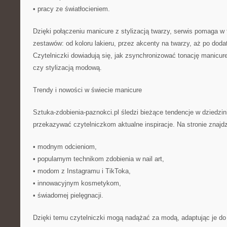
• pracy ze światłocieniem.
Dzięki połączeniu manicure z stylizacją twarzy, serwis pomaga w
zestawów: od koloru lakieru, przez akcenty na twarzy, aż po doda
Czytelniczki dowiadują się, jak zsynchronizować tonację manicur
czy stylizacją modową.
Trendy i nowości w świecie manicure
Sztuka-zdobienia-paznokci.pl śledzi bieżące tendencje w dziedzin
przekazywać czytelniczkom aktualne inspiracje. Na stronie znajd
• modnym odcieniom,
• popularnym technikom zdobienia w nail art,
• modom z Instagramu i TikToka,
• innowacyjnym kosmetykom,
• świadomej pielęgnacji.
Dzięki temu czytelniczki mogą nadążać za modą, adaptując je do 