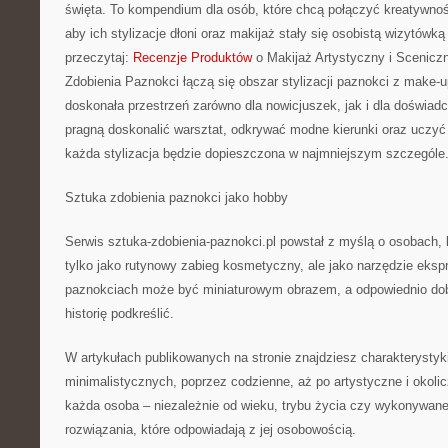
święta. To kompendium dla osób, które chcą połączyć kreatywnoś
aby ich stylizacje dłoni oraz makijaż stały się osobistą wizytówką
przeczytaj:
Recenzje Produktów
o Makijaż Artystyczny i Sceniczn
Zdobienia Paznokci łączą się obszar stylizacji paznokci z make-
doskonała przestrzeń zarówno dla nowicjuszek, jak i dla doświadc
pragną doskonalić warsztat, odkrywać modne kierunki oraz uczyć s
każda stylizacja będzie dopieszczona w najmniejszym szczególe
Sztuka zdobienia paznokci jako hobby
Serwis sztuka-zdobienia-paznokci.pl powstał z myślą o osobach, k
tylko jako rutynowy zabieg kosmetyczny, ale jako narzędzie eksp
paznokciach może być miniaturowym obrazem, a odpowiednio dobr
historię podkreślić.
W artykułach publikowanych na stronie znajdziesz charakterystyki 
minimalistycznych, poprzez codzienne, aż po artystyczne i okoli
każda osoba – niezależnie od wieku, trybu życia czy wykonywa
rozwiązania, które odpowiadają z jej osobowością.