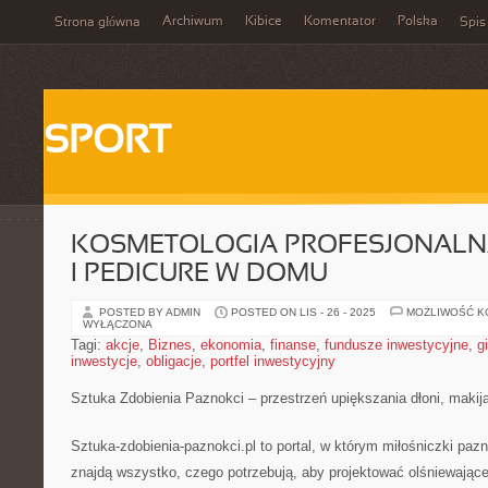
Archiwum
Kibice
Komentator
Polska
Strona główna
Spis
SPORT
KOSMETOLOGIA PROFESJONALNA
I PEDICURE W DOMU
POSTED BY ADMIN
POSTED ON LIS - 26 - 2025
MOŻLIWOŚĆ 
WYŁĄCZONA
Tagi:
akcje
,
Biznes
,
ekonomia
,
finanse
,
fundusze inwestycyjne
,
g
inwestycje
,
obligacje
,
portfel inwestycyjny
Sztuka Zdobienia Paznokci – przestrzeń upiększania dłoni, makija
Sztuka-zdobienia-paznokci.pl to portal, w którym miłośniczki pazno
znajdą wszystko, czego potrzebują, aby projektować olśniewające 