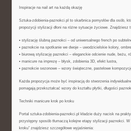
Inspiracje na nail art na każdą okazję
Sztuka-zdobienia-paznokci.pl to skarbnica pomysłów dla osób, k
propozycji stylizacji dłoni na różne sytuacje życiowe. Znajdziesz 
• stylizację ślubną paznokci – od uniwersalnego french po subtelne
• paznokcie na spotkanie we dwoje – uwodzicielskie kolory, ombre
• biurową stylizację paznokci – eleganckie odcienie nude, beżu, ró
• manicure na imprezę – błysk, zdobienia 3D, efekt lustra,
• paznokcie sezonowe – wzory świąteczne, pastelowe kompozycj
Każda propozycja może być inspiracją do stworzenia indywidualnej s
pomagają przekształcać wzory do kształtu płytki, długości paznokc
Techniki manicure krok po kroku
Portal sztuka-zdobienia-paznokci.pl kładzie duży nacisk na prakt
przystępny sposób tłumaczą kolejne etapy stylizacji paznokci. W 
kroku” znajdziesz szczegółowe wyjaśnienia: