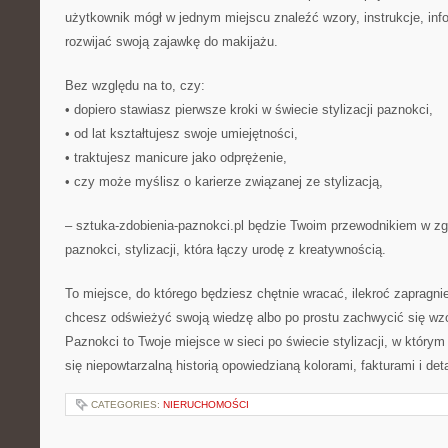
użytkownik mógł w jednym miejscu znaleźć wzory, instrukcje, inf
rozwijać swoją zajawkę do makijażu.
Bez względu na to, czy:
• dopiero stawiasz pierwsze kroki w świecie stylizacji paznokci,
• od lat kształtujesz swoje umiejętności,
• traktujesz manicure jako odprężenie,
• czy może myślisz o karierze związanej ze stylizacją,
– sztuka-zdobienia-paznokci.pl będzie Twoim przewodnikiem w zgł
paznokci, stylizacji, która łączy urodę z kreatywnością.
To miejsce, do którego będziesz chętnie wracać, ilekroć zapragn
chcesz odświeżyć swoją wiedzę albo po prostu zachwycić się wz
Paznokci to Twoje miejsce w sieci po świecie stylizacji, w któr
się niepowtarzalną historią opowiedzianą kolorami, fakturami i det
CATEGORIES:
NIERUCHOMOŚCI