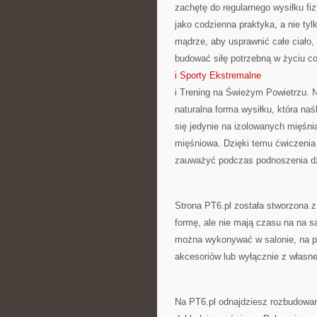
zachętę do regularnego wysiłku fiz
jako codzienna praktyka, a nie ty
mądrze, aby usprawnić całe ciało, 
budować siłę potrzebną w życiu co
i Sporty Ekstremalne
i Trening na Świeżym Powietrzu. N
naturalna forma wysiłku, która na
się jedynie na izolowanych mięśni
mięśniowa. Dzięki temu ćwiczenia 
zauważyć podczas podnoszenia dz
Strona PT6.pl została stworzona 
formę, ale nie mają czasu na na s
można wykonywać w salonie, na pod
akcesoriów lub wyłącznie z własne
Na PT6.pl odnajdziesz rozbudowan