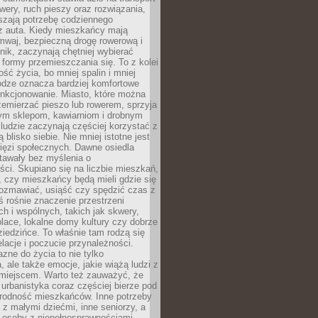
owery, ruch pieszy oraz rozwiązania,
szają potrzebę codziennego
 z auta. Kiedy mieszkańcy mają
mwaj, bezpieczną drogę rowerową i
nik, zaczynają chętniej wybierać
 formy przemieszczania się. To z kolei
ość życia, bo mniej spalin i mniej
odze oznacza bardziej komfortowe
unkcjonowanie. Miasto, które można
emierzać pieszo lub rowerem, sprzyja
nym sklepom, kawiarniom i drobnym
ludzie zaczynają częściej korzystać z
 blisko siebie. Nie mniej istotne jest
ięzi społecznych. Dawne osiedla
tawały bez myślenia o
ci. Skupiano się na liczbie mieszkań,
, czy mieszkańcy będą mieli gdzie się
rozmawiać, usiąść czy spędzić czas z
ś rośnie znaczenie przestrzeni
ch i wspólnych, takich jak skwery,
place, lokalne domy kultury czy dobrze
iedzińce. To właśnie tam rodzą się
elacje i poczucie przynależności.
azne do życia to nie tylko
a, ale także emocje, jakie wiążą ludzi z
miejscem. Warto też zauważyć, że
rbanistyka coraz częściej bierze pod
rodność mieszkańców. Inne potrzeby
 z małymi dziećmi, inne seniorzy, a
 osoby z niepełnosprawnościami.