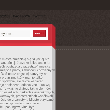
SCRIBE
FACEBOOK
TWITTER
miasta zmieniają się szybciej niż
 wcześniej. Jeszcze kilkanaście lat
sób postrzegało przestrzeń miejską
 miejsce pracy, zakupów i codziennych
 Dziś coraz częściej patrzymy na
a organizm, który ma nie tylko
 sprawnie, ale także wspierać
acje społeczne, odpoczynek i rozwój
 To właśnie dlatego tak wiele mówi
ych osiedlach, parkach kieszonkowych,
werowych, przestrzeniach wspólnych i
ciu do urbanistyki. Miasto przyjazne
e może być wyłącznie zbiorem
ic i parkingów. Musi być