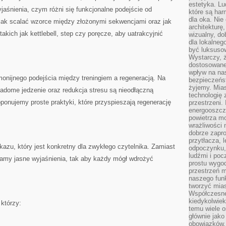
estetyka. L
jaśnienia, czym różni się funkcjonalne podejście od
które są har
dla oka. Nie
 jak scalać wzorce między złożonymi sekwencjami oraz jak
architekturę
kich jak kettlebell, step czy poręcze, aby uatrakcyjnić
wizualny, do
dla lokalneg
być luksuso
Wystarczy, ż
dostosowane
wpływ na na
onijnego podejścia między treningiem a regeneracją. Na
bezpieczeńs
żyjemy. Mias
adome jedzenie oraz redukcja stresu są nieodłączną
technologię
onujemy proste praktyki, które przyspieszają regenerację
przestrzeni.
energooszczę
powietrza m
wrażliwości
dobrze zapro
przytłacza, 
kazu, który jest konkretny dla zwykłego czytelnika. Zamiast
odpoczynku, 
ludźmi i poc
iamy jasne wyjaśnienia, tak aby każdy mógł wdrożyć
prostu wygod
przestrzeń 
naszego funk
tworzyć mias
Współczesne 
kiedykolwiek
 którzy:
temu wiele o
głównie jako
obowiązków.