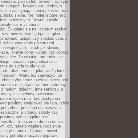
emierzać pieszo lub rowerem, sprzyja
nym sklepom, kawiarniom i drobnym
ludzie zaczynają częściej korzystać z
 blisko siebie. Nie mniej istotne jest
ięzi społecznych. Dawne osiedla
tawały bez myślenia o
ci. Skupiano się na liczbie mieszkań,
, czy mieszkańcy będą mieli gdzie się
rozmawiać, usiąść czy spędzić czas z
ś rośnie znaczenie przestrzeni
ch i wspólnych, takich jak skwery,
place, lokalne domy kultury czy dobrze
iedzińce. To właśnie tam rodzą się
elacje i poczucie przynależności.
azne do życia to nie tylko
a, ale także emocje, jakie wiążą ludzi z
miejscem. Warto też zauważyć, że
rbanistyka coraz częściej bierze pod
rodność mieszkańców. Inne potrzeby
 z małymi dziećmi, inne seniorzy, a
 osoby z niepełnosprawnościami.
rzeń miejska musi być dostępna i
Ławki powinny znajdować się tam, gdzie
potrzebne, przejścia dla pieszych
ezpieczne, a urzędy, szkoły czy
 powinny być osiągalne bez
wysiłku. To pozornie drobne detale
tym, czy miasto wspiera codzienne
aczej je utrudnia. Czasami nawet
miany potrafią znacząco poprawić