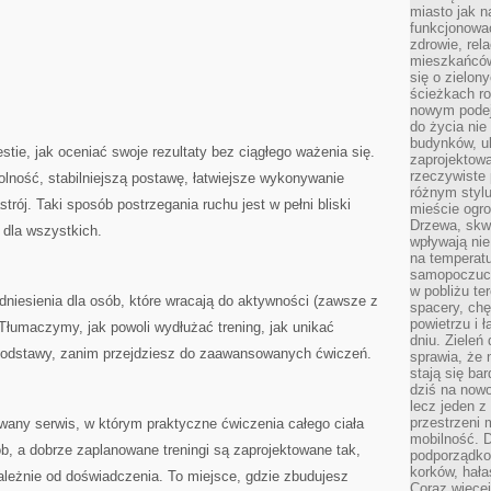
miasto jak n
funkcjonować
zdrowie, rel
mieszkańców.
się o zielon
ścieżkach ro
nowym podejś
do życia ni
budynków, ul
tie, jak oceniać swoje rezultaty bez ciągłego ważenia się.
zaprojektow
rzeczywiste 
ność, stabilniejszą postawę, łatwiejsze wykonywanie
różnym styl
rój. Taki sposób postrzegania ruchu jest w pełni bliski
mieście ogr
Drzewa, skw
y dla wszystkich.
wpływają nie
na temperatu
samopoczuci
w pobliżu te
niesienia dla osób, które wracają do aktywności (zawsze z
spacery, chę
powietrzu i 
Tłumaczymy, jak powoli wydłużać trening, jak unikać
dniu. Zieleń
podstawy, zanim przejdziesz do zaawansowanych ćwiczeń.
sprawia, że 
stają się ba
dziś na nowo
lecz jeden 
przestrzeni 
any serwis, w którym praktyczne ćwiczenia całego ciała
mobilność. 
b, a dobrze zaplanowane treningi są zaprojektowane tak,
podporządko
korków, hała
ależnie od doświadczenia. To miejsce, gdzie zbudujesz
Coraz więcej