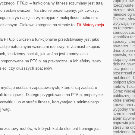
zaprojektow
ycznego. PT6.pl – funkcjonalny fitness rozumiany jest tutaj
rzeczywiste 
różnym styl
lko zestaw ćwiczeń. Na stronie prezentujemy, jak ćwiczyć
mieście ogr
ograniczyć napięcia wynikające z małej ilości ruchu oraz
Drzewa, skw
wpływają nie
dziennym. Ciekawe kategorie na stronie to:
Fit Motoryzacja
na temperatu
samopoczuci
w pobliżu te
a PT6.pl ćwiczenia funkcjonalne przedstawiany jest jako
spacery, chę
powietrzu i 
śladuje naturalnymi wzorcami ruchowymi. Zamiast skupiać
dniu. Zieleń
ach, kładziemy nacisk, jak ważna jest koordynacja
sprawia, że 
stają się ba
proponowane na PT6.pl są praktyczne, a ich efekty łatwo
dziś na nowo
ieci czy dłuższych spacerów.
lecz jeden 
przestrzeni 
mobilność. 
podporządko
korków, hała
z myślą o osobach zapracowanych, które chcą zadbać o
Coraz więcej
ali treningowej. Dlatego przygotowane na PT6.pl propozycje
publiczny, r
które zmniej
wórku lub w strefie fitness, korzystając z minimalnego
korzystania
j wagi.
wygodny tra
szeroki chod
alternatywne
poprawia jak
stresu na dr
e zestawy ruchów, w których każde element treningu jest
codzienne f