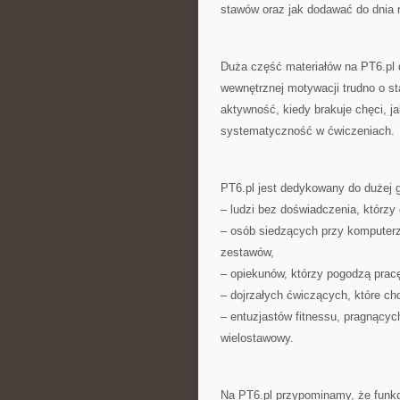
stawów oraz jak dodawać do dnia m
Duża część materiałów na PT6.pl 
wewnętrznej motywacji trudno o s
aktywność, kiedy brakuje chęci, j
systematyczność w ćwiczeniach.
PT6.pl jest dedykowany do dużej 
– ludzi bez doświadczenia, którzy
– osób siedzących przy komputerze
zestawów,
– opiekunów, którzy pogodzą pracę
– dojrzałych ćwiczących, które c
– entuzjastów fitnessu, pragnącyc
wielostawowy.
Na PT6.pl przypominamy, że funkc