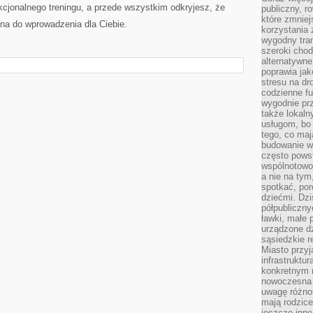
cjonalnego treningu, a przede wszystkim odkryjesz, że
publiczny, r
które zmniej
na do wprowadzenia dla Ciebie.
korzystania
wygodny tra
szeroki chod
alternatywne
poprawia jak
stresu na dr
codzienne f
wygodnie prz
także lokal
usługom, bo 
tego, co mają
budowanie w
często pows
wspólnotowoś
a nie na tym
spotkać, po
dziećmi. Dzi
półpubliczny
ławki, małe 
urządzone dz
sąsiedzkie r
Miasto przyj
infrastruktur
konkretnym 
nowoczesna u
uwagę różno
mają rodzice
jeszcze inne