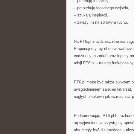
– preferują interwały,
– potrzebują łagodnego wejścia,
– szukają inspiracji,
– zależy im na zdrowym ruchu.
Na PT6.pl znajdziesz również suges
Proponujemy, by obserwować wydol
codziennych zadań oraz lepszy nast
misji PT6.pl – trening funkcjonaln
PT6.pl może być także punktem od
uwzględnieniem zaleceń lekarza). 
nagłych skoków i jak wzmacniać 
Podsumowując, PT6.pl to rozbudow
są wyjaśnione w przystępny sposó
aby mogły być dla każdego – niez