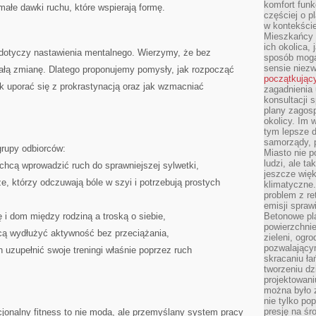
komfort funk
ałe dawki ruchu, które wspierają formę.
częściej o p
w kontekście
Mieszkańcy 
ich okolica, 
dotyczy nastawienia mentalnego. Wierzymy, że bez
sposób mogą
sensie niezw
tałą zmianę. Dlatego proponujemy pomysły, jak rozpocząć
początkując
ak uporać się z prokrastynacją oraz jak wzmacniać
zagadnienia 
konsultacji 
plany zagos
okolicy. Im
tym lepsze 
samorządy, p
grupy odbiorców:
Miasto nie p
ludzi, ale t
 chcą wprowadzić ruch do sprawniejszej sylwetki,
jeszcze wię
, którzy odczuwają bóle w szyi i potrzebują prostych
klimatyczne.
problem z re
emisji spraw
 i dom między rodziną a troską o siebie,
Betonowe pla
powierzchnie
hcą wydłużyć aktywność bez przeciążania,
zieleni, og
pozwalający
h uzupełnić swoje treningi właśnie poprzez ruch
skracaniu ł
tworzeniu dz
projektowani
można było 
nie tylko po
presję na śr
jonalny fitness to nie moda, ale przemyślany system pracy