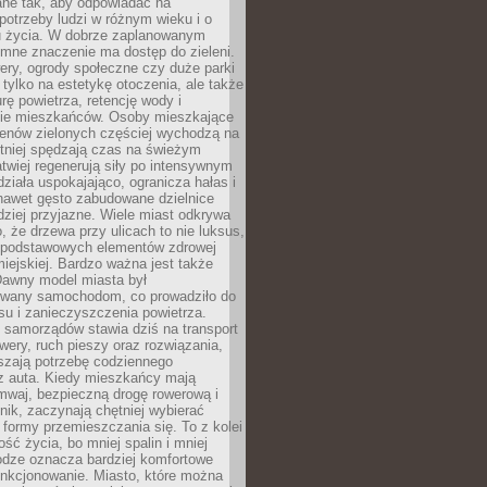
ane tak, aby odpowiadać na
potrzeby ludzi w różnym wieku i o
u życia. W dobrze zaplanowanym
omne znaczenie ma dostęp do zieleni.
ery, ogrody społeczne czy duże parki
 tylko na estetykę otoczenia, ale także
rę powietrza, retencję wody i
e mieszkańców. Osoby mieszkające
renów zielonych częściej wychodzą na
tniej spędzają czas na świeżym
łatwiej regenerują siły po intensywnym
 działa uspokajająco, ogranicza hałas i
nawet gęsto zabudowane dzielnice
rdziej przyjazne. Wiele miast odkrywa
, że drzewa przy ulicach to nie luksus,
z podstawowych elementów zdrowej
miejskiej. Bardzo ważna jest także
Dawny model miasta był
wany samochodom, co prowadziło do
su i zanieczyszczenia powietrza.
 samorządów stawia dziś na transport
owery, ruch pieszy oraz rozwiązania,
szają potrzebę codziennego
 z auta. Kiedy mieszkańcy mają
mwaj, bezpieczną drogę rowerową i
nik, zaczynają chętniej wybierać
 formy przemieszczania się. To z kolei
ość życia, bo mniej spalin i mniej
odze oznacza bardziej komfortowe
unkcjonowanie. Miasto, które można