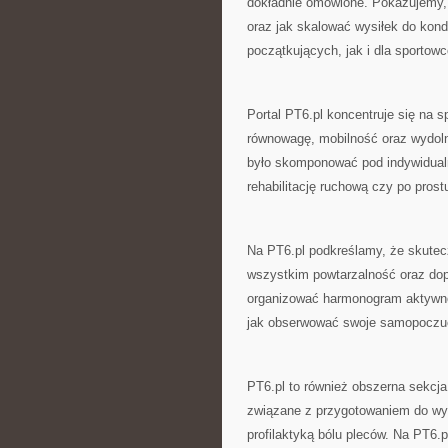
dokładnie omówione. Pokazujemy, j
oraz jak skalować wysiłek do kond
początkujących, jak i dla sporto
Portal PT6.pl koncentruje się na s
równowagę, mobilność oraz wydoln
było skomponować pod indywidualn
rehabilitację ruchową czy po prost
Na PT6.pl podkreślamy, że skuteczn
wszystkim powtarzalność oraz dop
organizować harmonogram aktywnoś
jak obserwować swoje samopoczuci
PT6.pl to również obszerna sekcj
związane z przygotowaniem do wysi
profilaktyką bólu pleców. Na PT6.p