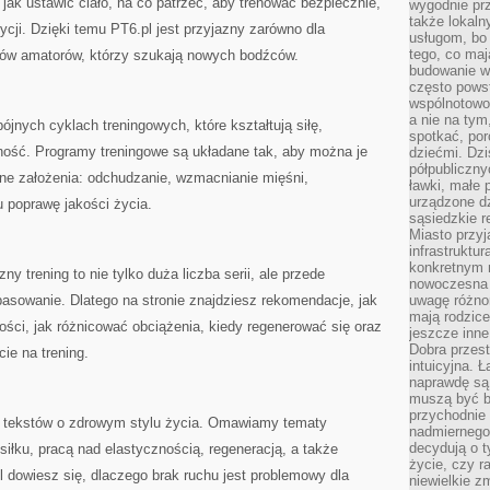
ak ustawić ciało, na co patrzeć, aby trenować bezpiecznie,
wygodnie prz
także lokal
ycji. Dzięki temu PT6.pl jest przyjazny zarówno dla
usługom, bo 
tego, co mają
wców amatorów, którzy szukają nowych bodźców.
budowanie w
często pows
wspólnotowoś
a nie na tym
pójnych cyklach treningowych, które kształtują siłę,
spotkać, po
ość. Programy treningowe są układane tak, aby można je
dziećmi. Dzi
półpubliczny
e założenia: odchudzanie, wzmacnianie mięśni,
ławki, małe 
urządzone dz
u poprawę jakości życia.
sąsiedzkie r
Miasto przyj
infrastruktur
konkretnym 
y trening to nie tylko duża liczba serii, ale przede
nowoczesna u
asowanie. Dlatego na stronie znajdziesz rekomendacje, jak
uwagę różno
mają rodzice
ci, jak różnicować obciążenia, kiedy regenerować się oraz
jeszcze inne
Dobra przest
e na trening.
intuicyjna. 
naprawdę są 
muszą być b
przychodnie
a tekstów o zdrowym stylu życia. Omawiamy tematy
nadmiernego 
decydują o 
łku, pracą nad elastycznością, regeneracją, a także
życie, czy r
l dowiesz się, dlaczego brak ruchu jest problemowy dla
niewielkie z