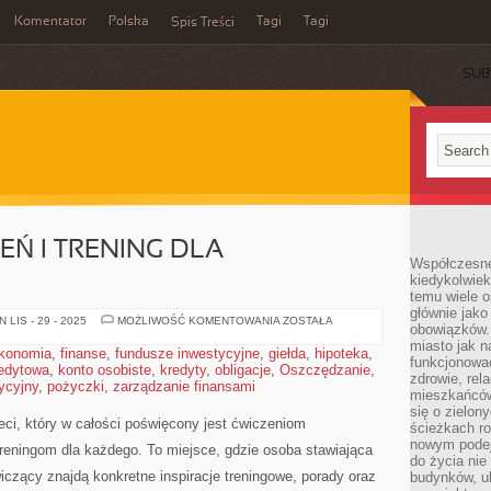
Komentator
Polska
Tagi
Tagi
Spis Treści
SUB
EŃ I TRENING DLA
Współczesne 
kiedykolwiek
temu wiele o
głównie jako
TECHNIKA
LIS - 29 - 2025
MOŻLIWOŚĆ KOMENTOWANIA
ZOSTAŁA
obowiązków.
ĆWICZEŃ
I
miasto jak n
konomia
,
finanse
,
fundusze inwestycyjne
,
giełda
,
hipoteka
,
TRENING
funkcjonować
redytowa
,
konto osobiste
,
kredyty
,
obligacje
,
Oszczędzanie
DLA
,
zdrowie, rel
SPORTOWCÓW
tycyjny
,
pożyczki
,
zarządzanie finansami
mieszkańców.
się o zielon
eci, który w całości poświęcony jest ćwiczeniom
ścieżkach ro
nowym podejś
reningom dla każdego. To miejsce, gdzie osoba stawiająca
do życia ni
czący znajdą konkretne inspiracje treningowe, porady oraz
budynków, ul