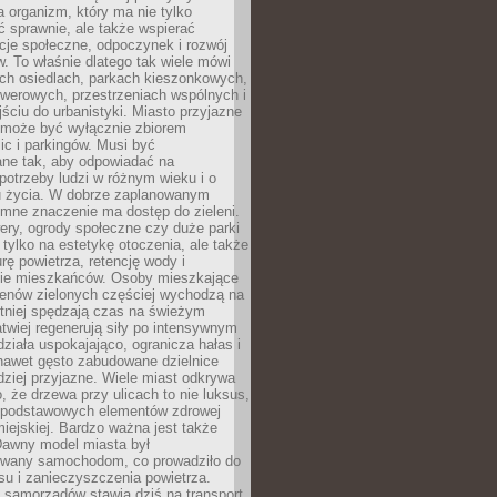
a organizm, który ma nie tylko
 sprawnie, ale także wspierać
acje społeczne, odpoczynek i rozwój
 To właśnie dlatego tak wiele mówi
ych osiedlach, parkach kieszonkowych,
werowych, przestrzeniach wspólnych i
ciu do urbanistyki. Miasto przyjazne
e może być wyłącznie zbiorem
ic i parkingów. Musi być
ane tak, aby odpowiadać na
potrzeby ludzi w różnym wieku i o
u życia. W dobrze zaplanowanym
omne znaczenie ma dostęp do zieleni.
ery, ogrody społeczne czy duże parki
 tylko na estetykę otoczenia, ale także
rę powietrza, retencję wody i
e mieszkańców. Osoby mieszkające
renów zielonych częściej wychodzą na
tniej spędzają czas na świeżym
łatwiej regenerują siły po intensywnym
 działa uspokajająco, ogranicza hałas i
nawet gęsto zabudowane dzielnice
rdziej przyjazne. Wiele miast odkrywa
, że drzewa przy ulicach to nie luksus,
z podstawowych elementów zdrowej
miejskiej. Bardzo ważna jest także
Dawny model miasta był
wany samochodom, co prowadziło do
su i zanieczyszczenia powietrza.
 samorządów stawia dziś na transport