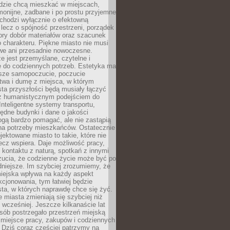
udzie chcą mieszkać w miejscach,
monijne, zadbane i po prostu przyjemne
 chodzi wyłącznie o efektowną
, lecz o spójność przestrzeni, porządek
bry dobór materiałów oraz szacunek
o charakteru. Piękne miasto nie musi
we ani przesadnie nowoczesne.
e jest przemyślane, czytelne i
 do codziennych potrzeb. Estetyka ma
sze samopoczucie, poczucie
twa i dumę z miejsca, w którym
ta przyszłości będą musiały łączyć
 z humanistycznym podejściem do
 Inteligentne systemy transportu,
dne budynki i dane o jakości
ogą bardzo pomagać, ale nie zastąpią
 na potrzeby mieszkańców. Ostatecznie
jektowane miasto to takie, które nie
lecz wspiera. Daje możliwość pracy,
kontaktu z naturą, spotkań z innymi
zucia, że codzienne życie może być po
niejsze. Im szybciej zrozumiemy, że
miejska wpływa na każdy aspekt
cjonowania, tym łatwiej będzie
ta, w których naprawdę chce się żyć.
miasta zmieniają się szybciej niż
 wcześniej. Jeszcze kilkanaście lat
sób postrzegało przestrzeń miejską
 miejsce pracy, zakupów i codziennych
 Dziś coraz częściej patrzymy na