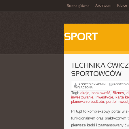
Archiwum
Kibice
Strona główna
SPORT
TECHNIKA ĆWICZ
SPORTOWCÓW
POSTED BY ADMIN
POSTED ON 
WYŁĄCZONA
Tagi:
akcje
,
bankowość
,
Biznes
,
e
inwestowanie
,
inwestycje
,
karta k
planowanie budżetu
,
portfel inwes
PT6.pl to kompleksowy portal w si
funkcjonalnym oraz praktycznym t
pierwsze kroki i zaawansowany ćwi