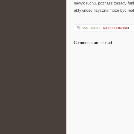
nawyk ruchu, poznasz zasady funk
aktywność fizyczna może być real
CATEGORIES:
NIERUCHOMOŚCI
Comments are closed.