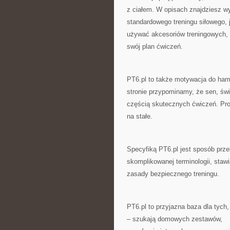
z ciałem. W opisach znajdziesz wy
standardowego treningu siłowego,
używać akcesoriów treningowych, ta
swój plan ćwiczeń.
PT6.pl to także motywacja do harm
stronie przypominamy, że sen, świ
częścią skutecznych ćwiczeń. Prop
na stałe.
Specyfiką PT6.pl jest sposób prze
skomplikowanej terminologii, staw
zasady bezpiecznego treningu.
PT6.pl to przyjazna baza dla tych,
– szukają domowych zestawów,