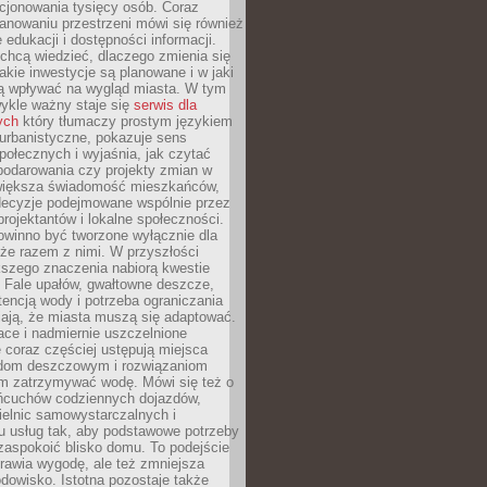
cjonowania tysięcy osób. Coraz
lanowaniu przestrzeni mówi się również
 edukacji i dostępności informacji.
chcą wiedzieć, dlaczego zmienia się
jakie inwestycje są planowane i w jaki
 wpływać na wygląd miasta. W tym
ykle ważny staje się
serwis dla
ych
który tłumaczy prostym językiem
urbanistyczne, pokazuje sens
społecznych i wyjaśnia, jak czytać
podarowania czy projekty zmian w
 większa świadomość mieszkańców,
decyzje podejmowane wspólnie przez
rojektantów i lokalne społeczności.
owinno być tworzone wyłącznie dla
akże razem z nimi. W przyszłości
kszego znaczenia nabiorą kwestie
 Fale upałów, gwałtowne deszcze,
tencją wody i potrzeba ograniczania
iają, że miasta muszą się adaptować.
ce i nadmiernie uszczelnione
 coraz częściej ustępują miejsca
rodom deszczowym i rozwiązaniom
m zatrzymywać wodę. Mówi się też o
ańcuchów codziennych dojazdów,
ielnic samowystarczalnych i
u usług tak, aby podstawowe potrzeby
zaspokoić blisko domu. To podejście
prawia wygodę, ale też zmniejsza
odowisko. Istotna pozostaje także