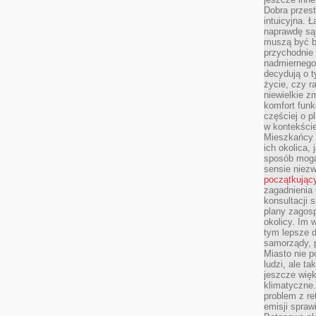
Dobra przest
intuicyjna. 
naprawdę są 
muszą być b
przychodnie
nadmiernego 
decydują o 
życie, czy r
niewielkie z
komfort funk
częściej o p
w kontekście
Mieszkańcy 
ich okolica, 
sposób mogą
sensie niezw
początkując
zagadnienia 
konsultacji 
plany zagos
okolicy. Im
tym lepsze 
samorządy, p
Miasto nie p
ludzi, ale t
jeszcze wię
klimatyczne.
problem z re
emisji spraw