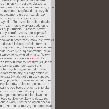
rzeń miejska musi być dostępna i
Ławki powinny znajdować się tam, gdzie
potrzebne, przejścia dla pieszych
ezpieczne, a urzędy, szkoły czy
 powinny być osiągalne bez
wysiłku. To pozornie drobne detale
tym, czy miasto wspiera codzienne
aczej je utrudnia. Czasami nawet
miany potrafią znacząco poprawić
cjonowania tysięcy osób. Coraz
lanowaniu przestrzeni mówi się również
 edukacji i dostępności informacji.
chcą wiedzieć, dlaczego zmienia się
jakie inwestycje są planowane i w jaki
 wpływać na wygląd miasta. W tym
ykle ważny staje się
serwis dla
ych
który tłumaczy prostym językiem
urbanistyczne, pokazuje sens
społecznych i wyjaśnia, jak czytać
podarowania czy projekty zmian w
 większa świadomość mieszkańców,
decyzje podejmowane wspólnie przez
rojektantów i lokalne społeczności.
owinno być tworzone wyłącznie dla
akże razem z nimi. W przyszłości
kszego znaczenia nabiorą kwestie
 Fale upałów, gwałtowne deszcze,
tencją wody i potrzeba ograniczania
iają, że miasta muszą się adaptować.