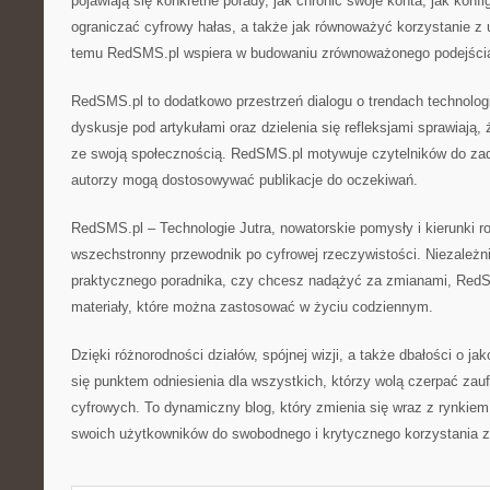
pojawiają się konkretne porady, jak chronić swoje konta, jak konfi
ograniczać cyfrowy hałas, a także jak równoważyć korzystanie z 
temu RedSMS.pl wspiera w budowaniu zrównoważonego podejścia
RedSMS.pl to dodatkowo przestrzeń dialogu o trendach technolo
dyskusje pod artykułami oraz dzielenia się refleksjami sprawiają,
ze swoją społecznością. RedSMS.pl motywuje czytelników do za
autorzy mogą dostosowywać publikacje do oczekiwań.
RedSMS.pl – Technologie Jutra, nowatorskie pomysły i kierunki r
wszechstronny przewodnik po cyfrowej rzeczywistości. Niezależn
praktycznego poradnika, czy chcesz nadążyć za zmianami, RedS
materiały, które można zastosować w życiu codziennym.
Dzięki różnorodności działów, spójnej wizji, a także dbałości o ja
się punktem odniesienia dla wszystkich, którzy wolą czerpać zau
cyfrowych. To dynamiczny blog, który zmienia się wraz z rynkiem 
swoich użytkowników do swobodnego i krytycznego korzystania z