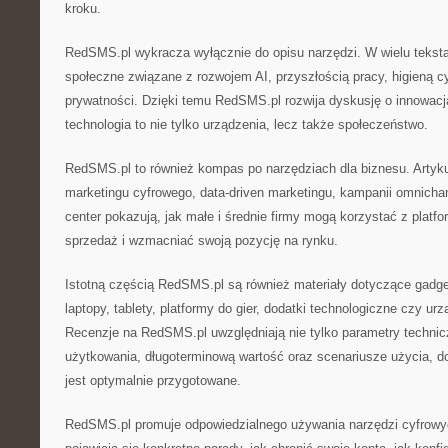
kroku.
RedSMS.pl wykracza wyłącznie do opisu narzędzi. W wielu teksta
społeczne związane z rozwojem AI, przyszłością pracy, higieną c
prywatności. Dzięki temu RedSMS.pl rozwija dyskusję o innowacj
technologia to nie tylko urządzenia, lecz także społeczeństwo.
RedSMS.pl to również kompas po narzędziach dla biznesu. Arty
marketingu cyfrowego, data-driven marketingu, kampanii omnichan
center pokazują, jak małe i średnie firmy mogą korzystać z platf
sprzedaż i wzmacniać swoją pozycję na rynku.
Istotną częścią RedSMS.pl są również materiały dotyczące gadget
laptopy, tablety, platformy do gier, dodatki technologiczne czy u
Recenzje na RedSMS.pl uwzględniają nie tylko parametry technic
użytkowania, długoterminową wartość oraz scenariusze użycia, d
jest optymalnie przygotowane.
RedSMS.pl promuje odpowiedzialnego używania narzędzi cyfrowy