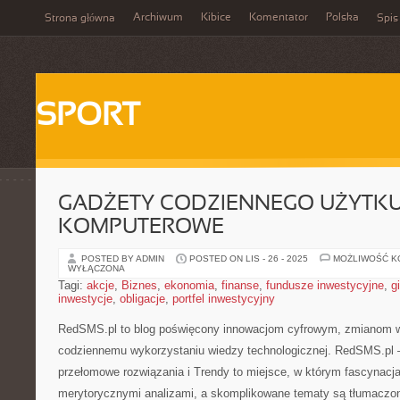
Archiwum
Kibice
Komentator
Polska
Strona główna
Spis
SPORT
GADŻETY CODZIENNEGO UŻYTKU 
KOMPUTEROWE
POSTED BY ADMIN
POSTED ON LIS - 26 - 2025
MOŻLIWOŚĆ 
WYŁĄCZONA
Tagi:
akcje
,
Biznes
,
ekonomia
,
finanse
,
fundusze inwestycyjne
,
g
inwestycje
,
obligacje
,
portfel inwestycyjny
RedSMS.pl to blog poświęcony innowacjom cyfrowym, zmianom w
codziennemu wykorzystaniu wiedzy technologicznej. RedSMS.pl 
przełomowe rozwiązania i Trendy to miejsce, w którym fascynacja
merytorycznymi analizami, a skomplikowane tematy są tłumaczo