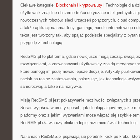
Ciekawe kategorie:
Blockchain i kryptowaluty
i Technologie dla d
użytkownik znajdzie obszerne treści dotyczące inteligentnych alg
nowoczesnych robotów, sieci urządzeń połączonych, cloud compu
a także aplikacji na smartfony, gamingu, handlu internetowego i d
tekst jest tworzony tak, aby spajać podejście specjalisty z pyta
przygodę z technologią.
RedSMS.pl to platforma, gdzie nowicjusze mogą zacząć swoją p
rozwiązaniami, a zaawansowani użytkownicy znajdą merytoryczne
które pomogą im podejmować lepsze decyzje. Artykuły publikow
nacisk na realne zastosowania, pokazując, jak technologia wpływ
samorozwój, a także na rozrywkę.
Misją RedSMS.pl jest pokazywanie możliwości związanych z prz
Serwis wyjaśnia w prosty sposób, jak działają algorytmy, jakie mo
platformy oraz z jakimi wyzwaniami może wiązać się szybkie tem
RedSMS.pl ułatwia czytelnikom lepiej rozumieć świat technologii.
Na łamach RedSMS.pl pojawiają się poradniki krok po kroku, któ