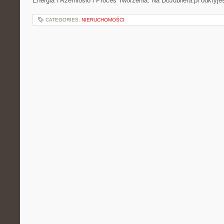
Energia i Rzemiosło i Proces Tworzenia. Na DoJubilera.pl odkryj
CATEGORIES:
NIERUCHOMOŚCI