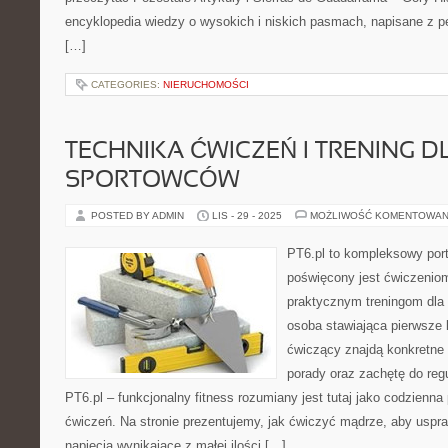
encyklopedia wiedzy o wysokich i niskich pasmach, napisane z 
[…]
CATEGORIES:
NIERUCHOMOŚCI
TECHNIKA ĆWICZEŃ I TRENING D
SPORTOWCÓW
POSTED BY ADMIN
LIS - 29 - 2025
MOŻLIWOŚĆ KOMENTOWAN
PT6.pl to kompleksowy porta
poświęcony jest ćwiczenio
praktycznym treningom dla 
osoba stawiająca pierwsze
ćwiczący znajdą konkretne i
porady oraz zachętę do reg
PT6.pl – funkcjonalny fitness rozumiany jest tutaj jako codzienna 
ćwiczeń. Na stronie prezentujemy, jak ćwiczyć mądrze, aby uspra
napięcia wynikające z małej ilości […]