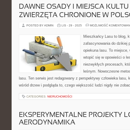
DAWNE OSADY I MIEJSCA KULTU
ZWIERZĘTA CHRONIONE W POLS
POSTED BY ADMIN
LIS - 29 - 2025
MOŻLIWOŚĆ KOMENTOWAN
Mieszkańcy Lasu to blog, k
zafascynowania do dzikiej p
opiekuna lasu. To miejsce,
wtopić się w opowieści o le
niezwykłych procesach, kt
leśnym. Nowoczesne metody
lasu. Ten serwis jest redagowany z perspektywy człowieka lasu, k
wśród drzew i podgląda to, czego większość ludzi nigdy nie zoba
CATEGORIES:
NIERUCHOMOŚCI
EKSPERYMENTALNE PROJEKTY LO
AERODYNAMIKA