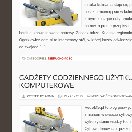
sztuka kulinarna staje się 
posiłki zmieniają się w kuli
którym kuszące nuty smako
potraw, a proste przepisy 
bardziej zaawansowane potrawy. Zobacz także: Kuchnia regionaln
Ogorkiewicz.com.pl to internetowy stół, w której każdy odwiedza
do swojego […]
CATEGORIES:
NIERUCHOMOŚCI
GADŻETY CODZIENNEGO UŻYTKU 
KOMPUTEROWE
POSTED BY ADMIN
LIS - 26 - 2025
MOŻLIWOŚĆ KOMENTOWAN
RedSMS.pl to blog poświę
zmianom w świecie cyfrow
wykorzystaniu wiedzy tech
Cyfrowe Innowacje, przełom