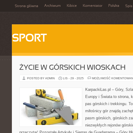
Archiwum
Kibice
Komentator
Polska
Strona główna
Spis
SPORT
ŻYCIE W GÓRSKICH WIOSKACH
POSTED BY ADMIN
LIS - 29 - 2025
MOŻLIWOŚĆ KOMENTOWAN
KarpackiLas.pl – Góry, Szl
Europy i Świata to strona, 
pas górskich i trekkingu. To
miłośnicy gór znajdą zachę
pasm górskich, górskich z
niezwykłych rejonów górski
przeczytać Pozostałe Artykuły i Sierras de Guadarrama – Góry His