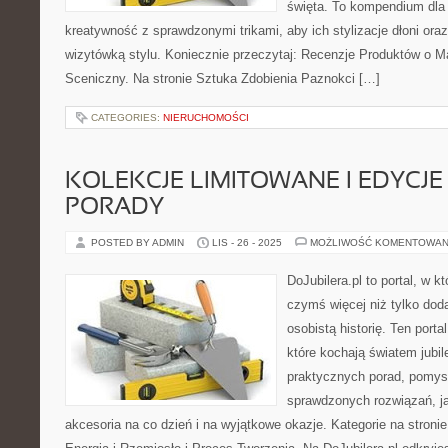
święta. To kompendium dla 
kreatywność z sprawdzonymi trikami, aby ich stylizacje dłoni oraz
wizytówką stylu. Koniecznie przeczytaj: Recenzje Produktów o Ma
Sceniczny. Na stronie Sztuka Zdobienia Paznokci […]
CATEGORIES:
NIERUCHOMOŚCI
KOLEKCJE LIMITOWANE I EDYCJE 
PORADY
POSTED BY ADMIN
LIS - 26 - 2025
MOŻLIWOŚĆ KOMENTOWAN
DoJubilera.pl to portal, w k
czymś więcej niż tylko dod
osobistą historię. Ten porta
które kochają światem jubile
praktycznych porad, pomysł
sprawdzonych rozwiązań, j
akcesoria na co dzień i na wyjątkowe okazje. Kategorie na stronie