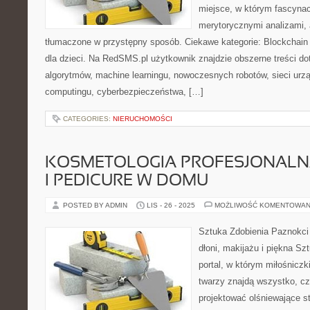
miejsce, w którym fascynac
merytorycznymi analizami,
tłumaczone w przystępny sposób. Ciekawe kategorie: Blockchain i
dla dzieci. Na RedSMS.pl użytkownik znajdzie obszerne treści do
algorytmów, machine learningu, nowoczesnych robotów, sieci urz
computingu, cyberbezpieczeństwa, […]
CATEGORIES:
NIERUCHOMOŚCI
KOSMETOLOGIA PROFESJONALNA
I PEDICURE W DOMU
POSTED BY ADMIN
LIS - 26 - 2025
MOŻLIWOŚĆ KOMENTOWAN
Sztuka Zdobienia Paznokci 
dłoni, makijażu i piękna Sz
portal, w którym miłośniczki
twarzy znajdą wszystko, cz
projektować olśniewające st