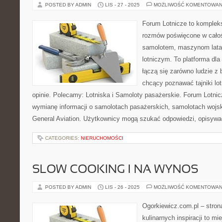
POSTED BY ADMIN
LIS - 27 - 2025
MOŻLIWOŚĆ KOMENTOWAN
Forum Lotnicze to komplek
rozmów poświęcone w całośc
samolotem, maszynom lata
lotniczym. To platforma dla
łączą się zarówno ludzie z b
chcący poznawać tajniki lo
opinie. Polecamy: Lotniska i Samoloty pasażerskie. Forum Lotni
wymianę informacji o samolotach pasażerskich, samolotach wojsk
General Aviation. Użytkownicy mogą szukać odpowiedzi, opisywa
CATEGORIES:
NIERUCHOMOŚCI
SLOW COOKING I NA WYNOS
POSTED BY ADMIN
LIS - 26 - 2025
MOŻLIWOŚĆ KOMENTOWAN
Ogorkiewicz.com.pl – stron
kulinarnych inspiracji to mi