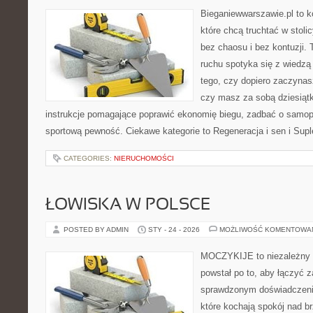
Bieganiewwarszawie.pl to k
które chcą truchtać w stoli
bez chaosu i bez kontuzji. 
ruchu spotyka się z wiedzą
tego, czy dopiero zaczynasz
czy masz za sobą dziesiątki
instrukcje pomagające poprawić ekonomię biegu, zadbać o samo
sportową pewność. Ciekawe kategorie to Regeneracja i sen i Supl
CATEGORIES:
NIERUCHOMOŚCI
ŁOWISKA W POLSCE
POSTED BY ADMIN
STY - 24 - 2026
MOŻLIWOŚĆ KOMENTOWA
MOCZYKIJE to niezależny s
powstał po to, aby łączyć 
sprawdzonym doświadczenie
które kochają spokój nad b