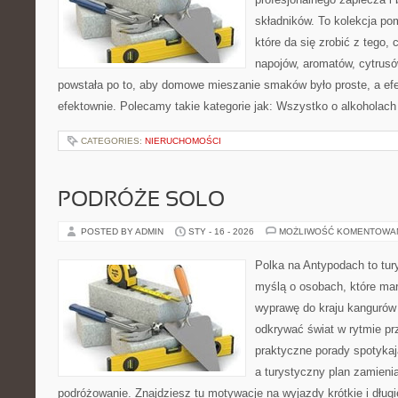
składników. To kolekcja p
które da się zrobić z tego,
napojów, aromatów, cytrusó
powstała po to, aby domowe mieszanie smaków było proste, a ef
efektownie. Polecamy takie kategorie jak: Wszystko o alkoholach
CATEGORIES:
NIERUCHOMOŚCI
PODRÓŻE SOLO
POSTED BY ADMIN
STY - 16 - 2026
MOŻLIWOŚĆ KOMENTOWA
Polka na Antypodach to tur
myślą o osobach, które mar
wyprawę do kraju kangurów 
odkrywać świat w rytmie pr
praktyczne porady spotykaj
a turystyczny plan zamieni
podróżowanie. Znajdziesz tu motywacje na wyjazdy krótkie i dłu