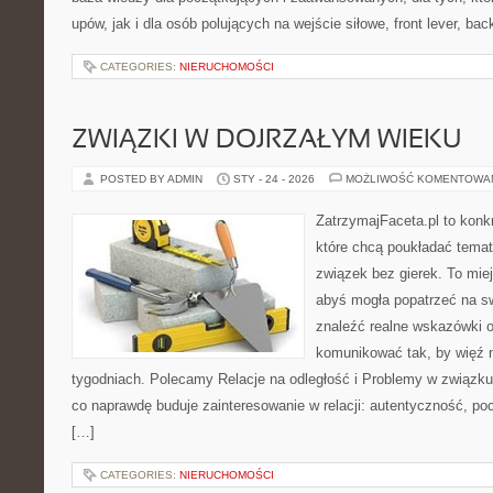
upów, jak i dla osób polujących na wejście siłowe, front lever, bac
CATEGORIES:
NIERUCHOMOŚCI
ZWIĄZKI W DOJRZAŁYM WIEKU
POSTED BY ADMIN
STY - 24 - 2026
MOŻLIWOŚĆ KOMENTOWA
ZatrzymajFaceta.pl to konkr
które chcą poukładać temat
związek bez gierek. To mie
abyś mogła popatrzeć na sw
znaleźć realne wskazówki 
komunikować tak, by więź n
tygodniach. Polecamy Relacje na odległość i Problemy w związku.
co naprawdę buduje zainteresowanie w relacji: autentyczność, po
[…]
CATEGORIES:
NIERUCHOMOŚCI