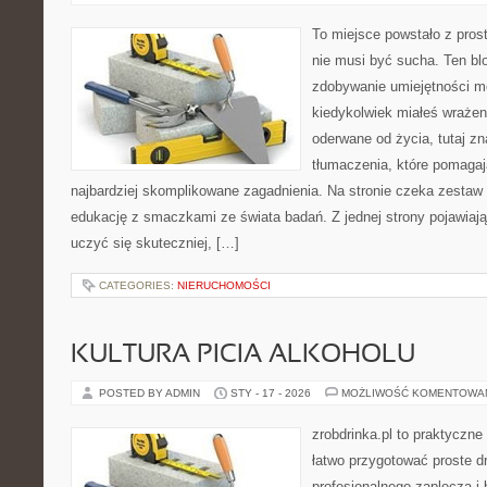
To miejsce powstało z pros
nie musi być sucha. Ten bl
zdobywanie umiejętności m
kiedykolwiek miałeś wrażen
oderwane od życia, tutaj z
tłumaczenia, które pomaga
najbardziej skomplikowane zagadnienia. Na stronie czeka zestaw t
edukację z smaczkami ze świata badań. Z jednej strony pojawiają 
uczyć się skuteczniej, […]
CATEGORIES:
NIERUCHOMOŚCI
KULTURA PICIA ALKOHOLU
POSTED BY ADMIN
STY - 17 - 2026
MOŻLIWOŚĆ KOMENTOWA
zrobdrinka.pl to praktyczne
łatwo przygotować proste d
profesjonalnego zaplecza i