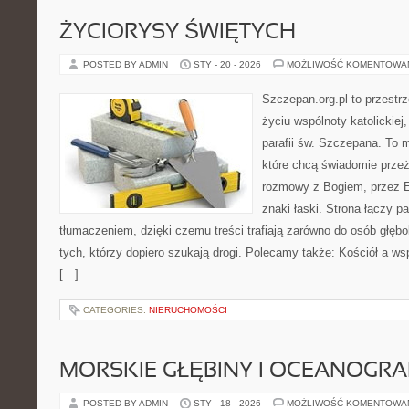
ŻYCIORYSY ŚWIĘTYCH
POSTED BY ADMIN
STY - 20 - 2026
MOŻLIWOŚĆ KOMENTOWA
Szczepan.org.pl to przestrz
życiu wspólnoty katolickiej
parafii św. Szczepana. To m
które chcą świadomie prze
rozmowy z Bogiem, przez E
znaki łaski. Strona łączy 
tłumaczeniem, dzięki czemu treści trafiają zarówno do osób głęb
tych, którzy dopiero szukają drogi. Polecamy także: Kościół a ws
[…]
CATEGORIES:
NIERUCHOMOŚCI
MORSKIE GŁĘBINY I OCEANOGRA
POSTED BY ADMIN
STY - 18 - 2026
MOŻLIWOŚĆ KOMENTOWA