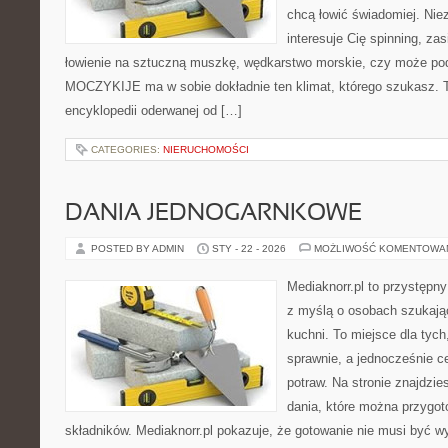
chcą łowić świadomiej. Niez
interesuje Cię spinning, zas
łowienie na sztuczną muszkę, wędkarstwo morskie, czy może p
MOCZYKIJE ma w sobie dokładnie ten klimat, którego szukasz. Te
encyklopedii oderwanej od […]
CATEGORIES:
NIERUCHOMOŚCI
DANIA JEDNOGARNKOWE
POSTED BY ADMIN
STY - 22 - 2026
MOŻLIWOŚĆ KOMENTOWA
Mediaknorr.pl to przystępny
z myślą o osobach szukają
kuchni. To miejsce dla tyc
sprawnie, a jednocześnie 
potraw. Na stronie znajdzie
dania, które można przygot
składników. Mediaknorr.pl pokazuje, że gotowanie nie musi być w