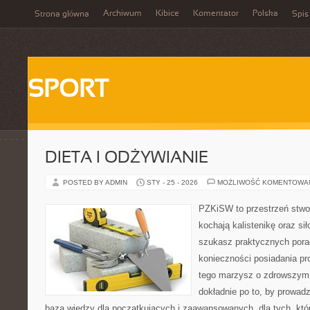
Archiwum
Kibice
Komentator
Polska
Strona główna
Spis
SPORT
DIETA I ODŻYWIANIE
POSTED BY ADMIN
STY - 25 - 2026
MOŻLIWOŚĆ KOMENTOWA
PZKiSW to przestrzeń stwor
kochają kalistenikę oraz sił
szukasz praktycznych pora
konieczności posiadania pro
tego marzysz o zdrowszym c
dokładnie po to, by prowadz
baza wiedzy dla początkujących i zaawansowanych, dla tych, któr