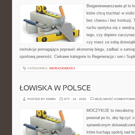
Bieganiewwarszawie.pl to k
które chcą truchtać w stoli
bez chaosu i bez kontuzji. 
ruchu spotyka się z wiedzą
tego, czy dopiero zaczynasz
czy masz za sobą dziesiątki
instrukcje pomagające poprawić ekonomię biegu, zadbać o samo
sportową pewność. Ciekawe kategorie to Regeneracja i sen i Supl
CATEGORIES:
NIERUCHOMOŚCI
ŁOWISKA W POLSCE
POSTED BY ADMIN
STY - 24 - 2026
MOŻLIWOŚĆ KOMENTOWA
MOCZYKIJE to niezależny s
powstał po to, aby łączyć 
sprawdzonym doświadczenie
które kochają spokój nad b