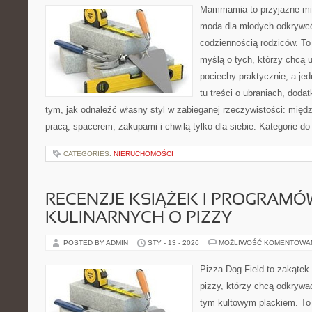
Mammamia to przyjazne mie
moda dla młodych odkrywcó
codziennością rodziców. To
myślą o tych, którzy chcą u
pociechy praktycznie, a jed
tu treści o ubraniach, dodat
tym, jak odnaleźć własny styl w zabieganej rzeczywistości: międ
pracą, spacerem, zakupami i chwilą tylko dla siebie. Kategorie d
CATEGORIES:
NIERUCHOMOŚCI
RECENZJE KSIĄŻEK I PROGRAMÓ
KULINARNYCH O PIZZY
POSTED BY ADMIN
STY - 13 - 2026
MOŻLIWOŚĆ KOMENTOWA
Pizza Dog Field to zakątek
pizzy, którzy chcą odkrywa
tym kultowym plackiem. To 