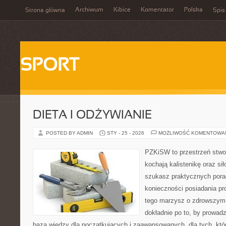
Archiwum
Kibice
Komentator
Polska
Strona główna
Spis
SPORT
DIETA I ODŻYWIANIE
POSTED BY ADMIN
STY - 25 - 2026
MOŻLIWOŚĆ KOMENTOWA
PZKiSW to przestrzeń stwor
kochają kalistenikę oraz sił
szukasz praktycznych pora
konieczności posiadania pro
tego marzysz o zdrowszym c
dokładnie po to, by prowadz
baza wiedzy dla początkujących i zaawansowanych, dla tych, któr