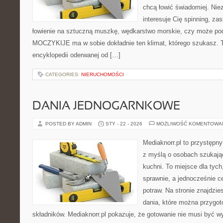
chcą łowić świadomiej. Niez
interesuje Cię spinning, zas
łowienie na sztuczną muszkę, wędkarstwo morskie, czy może p
MOCZYKIJE ma w sobie dokładnie ten klimat, którego szukasz. Te
encyklopedii oderwanej od […]
CATEGORIES:
NIERUCHOMOŚCI
DANIA JEDNOGARNKOWE
POSTED BY ADMIN
STY - 22 - 2026
MOŻLIWOŚĆ KOMENTOWA
Mediaknorr.pl to przystępny
z myślą o osobach szukają
kuchni. To miejsce dla tyc
sprawnie, a jednocześnie 
potraw. Na stronie znajdzie
dania, które można przygot
składników. Mediaknorr.pl pokazuje, że gotowanie nie musi być w