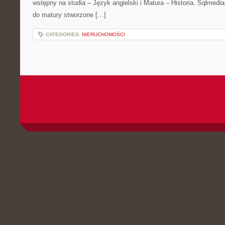
wstępny na studia – Język angielski i Matura – Historia. Sqlmedi
do matury stworzone […]
CATEGORIES:
NIERUCHOMOŚCI