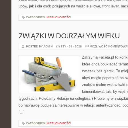
upów, jak i dla osób polujących na wejście siłowe, front lever, bac
CATEGORIES:
NIERUCHOMOŚCI
ZWIĄZKI W DOJRZAŁYM WIEKU
POSTED BY ADMIN
STY - 24 - 2026
MOŻLIWOŚĆ KOMENTOWA
ZatrzymajFaceta.pl to konkr
które chcą poukładać temat
związek bez gierek. To mie
abyś mogła popatrzeć na sw
znaleźć realne wskazówki 
komunikować tak, by więź n
tygodniach. Polecamy Relacje na odległość i Problemy w związku.
co naprawdę buduje zainteresowanie w relacji: autentyczność, po
[…]
CATEGORIES:
NIERUCHOMOŚCI