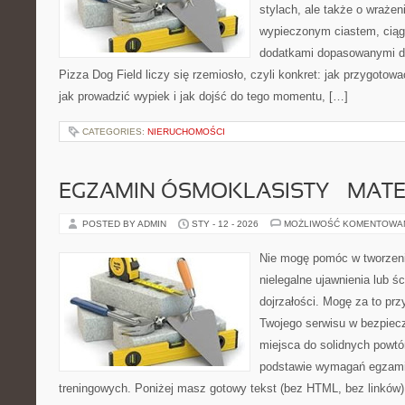
stylach, ale także o wrażen
wypieczonym ciastem, ciąg
dodatkami dopasowanymi do
Pizza Dog Field liczy się rzemiosło, czyli konkret: jak przygotowa
jak prowadzić wypiek i jak dojść do tego momentu, […]
CATEGORIES:
NIERUCHOMOŚCI
EGZAMIN ÓSMOKLASISTY – MAT
POSTED BY ADMIN
STY - 12 - 2026
MOŻLIWOŚĆ KOMENTOWA
Nie mogę pomóc w tworzeniu
nielegalne ujawnienia lub ś
dojrzałości. Mogę za to prz
Twojego serwisu w bezpieczn
miejsca do solidnych powtó
podstawie wymagań egzami
treningowych. Poniżej masz gotowy tekst (bez HTML, bez linków