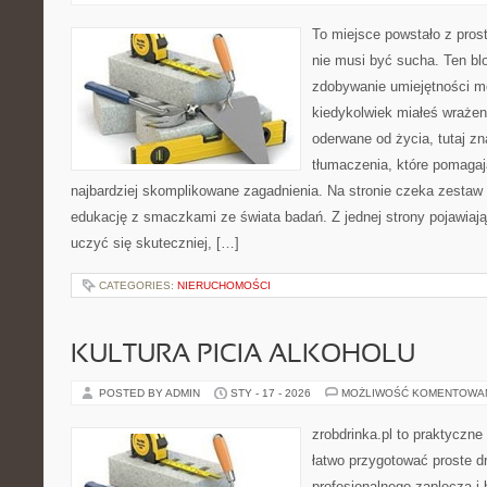
To miejsce powstało z pros
nie musi być sucha. Ten bl
zdobywanie umiejętności m
kiedykolwiek miałeś wrażen
oderwane od życia, tutaj z
tłumaczenia, które pomaga
najbardziej skomplikowane zagadnienia. Na stronie czeka zestaw t
edukację z smaczkami ze świata badań. Z jednej strony pojawiają 
uczyć się skuteczniej, […]
CATEGORIES:
NIERUCHOMOŚCI
KULTURA PICIA ALKOHOLU
POSTED BY ADMIN
STY - 17 - 2026
MOŻLIWOŚĆ KOMENTOWA
zrobdrinka.pl to praktyczne
łatwo przygotować proste d
profesjonalnego zaplecza i