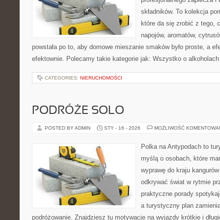
składników. To kolekcja p
które da się zrobić z tego,
napojów, aromatów, cytrusó
powstała po to, aby domowe mieszanie smaków było proste, a ef
efektownie. Polecamy takie kategorie jak: Wszystko o alkoholach
CATEGORIES:
NIERUCHOMOŚCI
PODRÓŻE SOLO
POSTED BY ADMIN
STY - 16 - 2026
MOŻLIWOŚĆ KOMENTOWA
Polka na Antypodach to tur
myślą o osobach, które mar
wyprawę do kraju kangurów 
odkrywać świat w rytmie pr
praktyczne porady spotykaj
a turystyczny plan zamieni
podróżowanie. Znajdziesz tu motywacje na wyjazdy krótkie i dłu