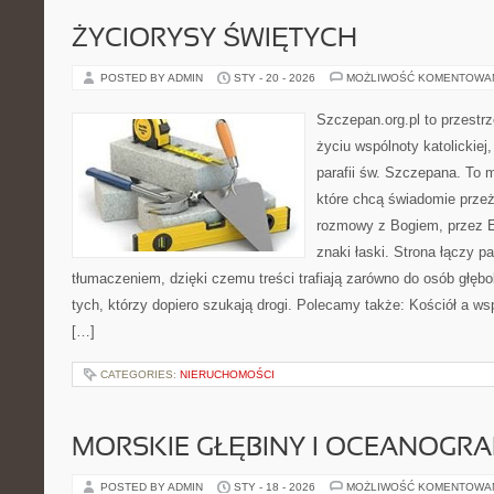
ŻYCIORYSY ŚWIĘTYCH
POSTED BY ADMIN
STY - 20 - 2026
MOŻLIWOŚĆ KOMENTOWA
Szczepan.org.pl to przestrz
życiu wspólnoty katolickiej
parafii św. Szczepana. To m
które chcą świadomie prze
rozmowy z Bogiem, przez E
znaki łaski. Strona łączy 
tłumaczeniem, dzięki czemu treści trafiają zarówno do osób głęb
tych, którzy dopiero szukają drogi. Polecamy także: Kościół a ws
[…]
CATEGORIES:
NIERUCHOMOŚCI
MORSKIE GŁĘBINY I OCEANOGRA
POSTED BY ADMIN
STY - 18 - 2026
MOŻLIWOŚĆ KOMENTOWA