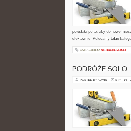
powstała po to, aby domowe miesz
efektownie. Polecamy takie katego
CATEGORIES:
NIERUCHOMOŚCI
PODRÓŻE SOLO
POSTED BY ADMIN
STY - 16 -