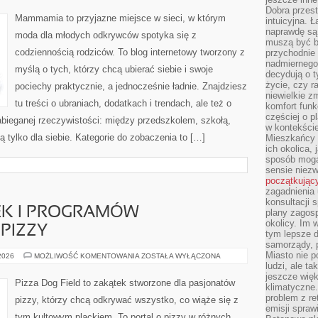
(STREET
Dobra przest
STYLE)
Mammamia to przyjazne miejsce w sieci, w którym
intuicyjna. 
naprawdę są 
moda dla młodych odkrywców spotyka się z
muszą być b
codziennością rodziców. To blog internetowy tworzony z
przychodnie
nadmiernego 
myślą o tych, którzy chcą ubierać siebie i swoje
decydują o 
życie, czy r
pociechy praktycznie, a jednocześnie ładnie. Znajdziesz
niewielkie z
tu treści o ubraniach, dodatkach i trendach, ale też o
komfort funk
częściej o p
abieganej rzeczywistości: między przedszkolem, szkołą,
w kontekście
 tylko dla siebie. Kategorie do zobaczenia to […]
Mieszkańcy 
ich okolica, 
sposób mogą
sensie niezw
początkując
zagadnienia 
konsultacji 
EK I PROGRAMÓW
plany zagos
okolicy. Im
PIZZY
tym lepsze 
samorządy, p
Miasto nie p
RECENZJE
 2026
MOŻLIWOŚĆ KOMENTOWANIA
ZOSTAŁA WYŁĄCZONA
KSIĄŻEK
ludzi, ale t
I
jeszcze wię
PROGRAMÓW
Pizza Dog Field to zakątek stworzone dla pasjonatów
klimatyczne.
KULINARNYCH
O
problem z re
pizzy, którzy chcą odkrywać wszystko, co wiąże się z
PIZZY
emisji spraw
tym kultowym plackiem. To portal o pizzy w różnych