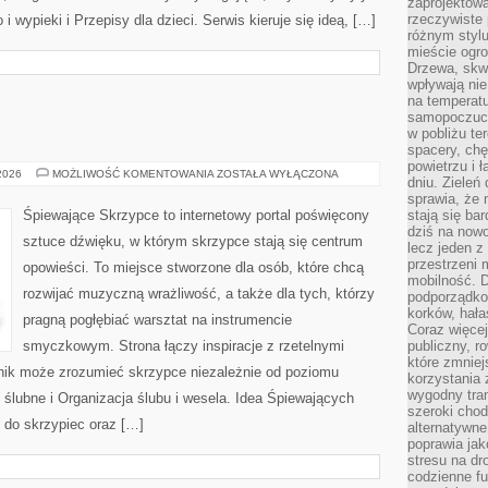
zaprojektow
rzeczywiste 
wypieki i Przepisy dla dzieci. Serwis kieruje się ideą, […]
różnym styl
mieście ogr
Drzewa, skw
wpływają nie
na temperatu
samopoczuci
w pobliżu te
spacery, chę
powietrzu i 
MODA
 2026
MOŻLIWOŚĆ KOMENTOWANIA
ZOSTAŁA WYŁĄCZONA
dniu. Zieleń
ŚLUBNA
sprawia, że 
Śpiewające Skrzypce to internetowy portal poświęcony
stają się ba
dziś na nowo
sztuce dźwięku, w którym skrzypce stają się centrum
lecz jeden 
przestrzeni 
opowieści. To miejsce stworzone dla osób, które chcą
mobilność. 
rozwijać muzyczną wrażliwość, a także dla tych, którzy
podporządko
korków, hała
pragną pogłębiać warsztat na instrumencie
Coraz więcej
smyczkowym. Strona łączy inspiracje z rzetelnymi
publiczny, r
które zmniej
lnik może zrozumieć skrzypce niezależnie od poziomu
korzystania
wygodny tra
lubne i Organizacja ślubu i wesela. Idea Śpiewających
szeroki chod
 do skrzypiec oraz […]
alternatywne
poprawia jak
stresu na dr
codzienne f