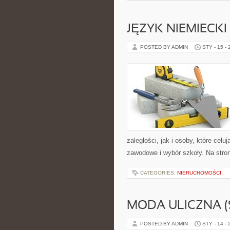
JĘZYK NIEMIECKI
POSTED BY ADMIN
STY - 15 -
zaległości, jak i osoby, które cel
zawodowe i wybór szkoły. Na stro
CATEGORIES:
NIERUCHOMOŚCI
MODA ULICZNA (
POSTED BY ADMIN
STY - 14 -