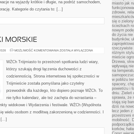
wacje na wyjazdy krótkie i długie, na podróż samochodem,
miasto jak n
funkcjonować
rację. Kategorie do czytania to: […]
zdrowie, rel
mieszkańców.
się o zielon
ścieżkach ro
nowym podejś
do życia ni
KI MORSKIE
budynków, ul
zaprojektow
rzeczywiste 
REJSY
 2026
MOŻLIWOŚĆ KOMENTOWANIA
ZOSTAŁA WYŁĄCZONA
różnym styl
I
mieście ogr
WYCIECZKI
MORSKIE
Drzewa, skw
WŻCh Trójmiasto to przestrzeń spotkania ludzi wiary,
wpływają nie
którzy szukają drogi łączenia duchowości z
na temperatu
samopoczuci
codziennością. Strona internetowa tej społeczności w
w pobliżu te
Trójmieście została pomyślana jako czytelny
spacery, chę
powietrzu i 
przewodnik dla każdego, kto dopiero poznaje WŻCh. To
dniu. Zieleń
sprawia, że 
nie tylko kalendarz, ale też zachęta do wzrastania –
stają się ba
nkty widokowe i Wydarzenia i festiwale. WŻCh (Wspólnota
dziś na nowo
lecz jeden 
się wielu osobom z modlitwą zakorzenioną w codzienności. I
przestrzeni 
 […]
mobilność. 
podporządko
korków, hała
Coraz więcej