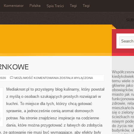
Komentator
Polska
Tagi
Tagi
Spis Treści
SUB
ARNKOWE
Współczesne 
kiedykolwiek
DANIA
 2026
MOŻLIWOŚĆ KOMENTOWANIA
ZOSTAŁA WYŁĄCZONA
temu wiele o
JEDNOGARNKOWE
głównie jako
Mediaknorr.pl to przystępny blog kulinarny, który powstał
obowiązków.
miasto jak n
z myślą o osobach szukających prostych rozwiązań w
funkcjonować
zdrowie, rel
kuchni. To miejsce dla tych, którzy chcą gotować
mieszkańców.
sprawnie, a jednocześnie cenią aromat domowych
się o zielon
ścieżkach ro
potraw. Na stronie znajdziesz inspiracje na codzienne
nowym podejś
dania, które można przygotować z łatwych do zdobycia
do życia ni
budynków, ul
e, że gotowanie nie musi być wymagające, aby efekty były