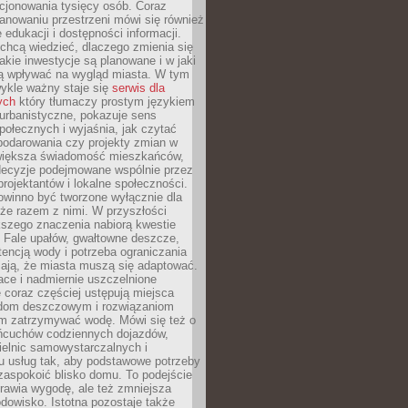
cjonowania tysięcy osób. Coraz
lanowaniu przestrzeni mówi się również
 edukacji i dostępności informacji.
chcą wiedzieć, dlaczego zmienia się
jakie inwestycje są planowane i w jaki
 wpływać na wygląd miasta. W tym
ykle ważny staje się
serwis dla
ych
który tłumaczy prostym językiem
urbanistyczne, pokazuje sens
społecznych i wyjaśnia, jak czytać
podarowania czy projekty zmian w
 większa świadomość mieszkańców,
decyzje podejmowane wspólnie przez
rojektantów i lokalne społeczności.
owinno być tworzone wyłącznie dla
akże razem z nimi. W przyszłości
kszego znaczenia nabiorą kwestie
 Fale upałów, gwałtowne deszcze,
tencją wody i potrzeba ograniczania
iają, że miasta muszą się adaptować.
ce i nadmiernie uszczelnione
 coraz częściej ustępują miejsca
rodom deszczowym i rozwiązaniom
m zatrzymywać wodę. Mówi się też o
ańcuchów codziennych dojazdów,
ielnic samowystarczalnych i
u usług tak, aby podstawowe potrzeby
zaspokoić blisko domu. To podejście
prawia wygodę, ale też zmniejsza
odowisko. Istotna pozostaje także