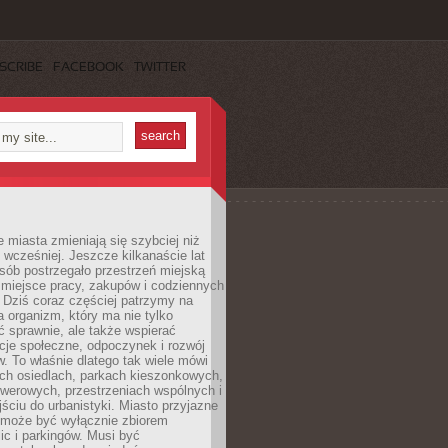
SCRIBE
FACEBOOK
TWITTER
miasta zmieniają się szybciej niż
 wcześniej. Jeszcze kilkanaście lat
sób postrzegało przestrzeń miejską
 miejsce pracy, zakupów i codziennych
 Dziś coraz częściej patrzymy na
a organizm, który ma nie tylko
 sprawnie, ale także wspierać
acje społeczne, odpoczynek i rozwój
 To właśnie dlatego tak wiele mówi
ych osiedlach, parkach kieszonkowych,
werowych, przestrzeniach wspólnych i
ciu do urbanistyki. Miasto przyjazne
e może być wyłącznie zbiorem
ic i parkingów. Musi być