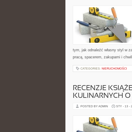
tym, jak odnaleźć własny styl w z
pracą, spacerem, zakupami i chwilą
CATEGORIES:
NIERUCHOMOŚCI
RECENZJE KSIĄŻ
KULINARNYCH O 
POSTED BY ADMIN
STY - 13 -