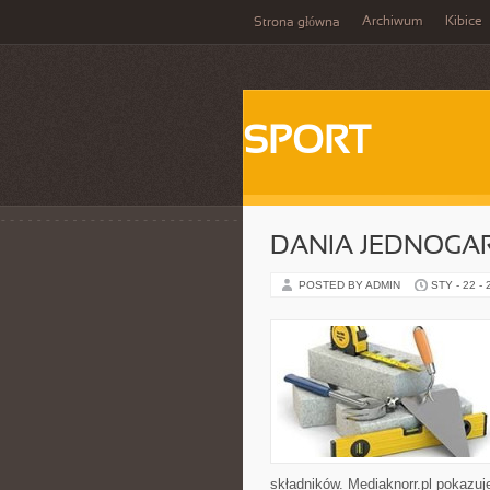
Archiwum
Kibice
Strona główna
SPORT
DANIA JEDNOG
POSTED BY ADMIN
STY - 22 -
składników. Mediaknorr.pl pokazuj