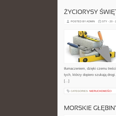
ŻYCIORYSY ŚWI
POSTED BY ADMIN
STY - 20 -
tłumaczeniem, dzięki czemu treści
tych, którzy dopiero szukają drogi
[…]
CATEGORIES:
NIERUCHOMOŚCI
MORSKIE GŁĘBIN