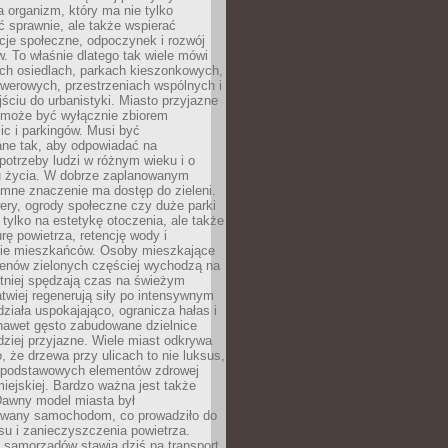
a organizm, który ma nie tylko
 sprawnie, ale także wspierać
acje społeczne, odpoczynek i rozwój
 To właśnie dlatego tak wiele mówi
ych osiedlach, parkach kieszonkowych,
werowych, przestrzeniach wspólnych i
ciu do urbanistyki. Miasto przyjazne
e może być wyłącznie zbiorem
ic i parkingów. Musi być
ane tak, aby odpowiadać na
potrzeby ludzi w różnym wieku i o
u życia. W dobrze zaplanowanym
omne znaczenie ma dostęp do zieleni.
ery, ogrody społeczne czy duże parki
 tylko na estetykę otoczenia, ale także
rę powietrza, retencję wody i
e mieszkańców. Osoby mieszkające
renów zielonych częściej wychodzą na
tniej spędzają czas na świeżym
łatwiej regenerują siły po intensywnym
 działa uspokajająco, ogranicza hałas i
nawet gęsto zabudowane dzielnice
rdziej przyjazne. Wiele miast odkrywa
, że drzewa przy ulicach to nie luksus,
z podstawowych elementów zdrowej
miejskiej. Bardzo ważna jest także
Dawny model miasta był
wany samochodom, co prowadziło do
su i zanieczyszczenia powietrza.
 samorządów stawia dziś na transport