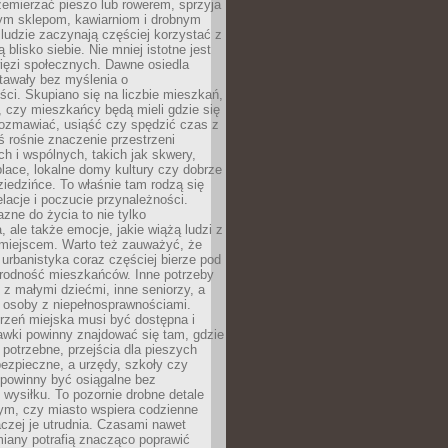
emierzać pieszo lub rowerem, sprzyja
nym sklepom, kawiarniom i drobnym
ludzie zaczynają częściej korzystać z
 blisko siebie. Nie mniej istotne jest
ięzi społecznych. Dawne osiedla
tawały bez myślenia o
ci. Skupiano się na liczbie mieszkań,
, czy mieszkańcy będą mieli gdzie się
rozmawiać, usiąść czy spędzić czas z
ś rośnie znaczenie przestrzeni
ch i wspólnych, takich jak skwery,
place, lokalne domy kultury czy dobrze
iedzińce. To właśnie tam rodzą się
elacje i poczucie przynależności.
azne do życia to nie tylko
a, ale także emocje, jakie wiążą ludzi z
miejscem. Warto też zauważyć, że
rbanistyka coraz częściej bierze pod
rodność mieszkańców. Inne potrzeby
 z małymi dziećmi, inne seniorzy, a
 osoby z niepełnosprawnościami.
rzeń miejska musi być dostępna i
Ławki powinny znajdować się tam, gdzie
potrzebne, przejścia dla pieszych
ezpieczne, a urzędy, szkoły czy
 powinny być osiągalne bez
wysiłku. To pozornie drobne detale
tym, czy miasto wspiera codzienne
aczej je utrudnia. Czasami nawet
miany potrafią znacząco poprawić