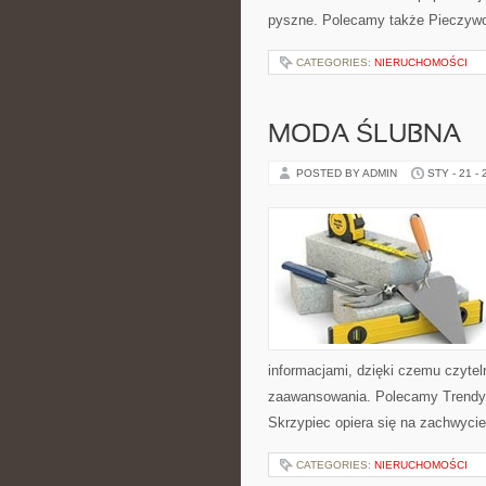
pyszne. Polecamy także Pieczywo i 
CATEGORIES:
NIERUCHOMOŚCI
MODA ŚLUBNA
POSTED BY ADMIN
STY - 21 -
informacjami, dzięki czemu czyte
zaawansowania. Polecamy Trendy ś
Skrzypiec opiera się na zachwycie
CATEGORIES:
NIERUCHOMOŚCI