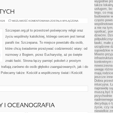
wygodnie prz
także lokal
usługom, bo 
ĘTYCH
tego, co mają
budowanie w
często pows
ŻYCIORYSY
 2026
MOŻLIWOŚĆ KOMENTOWANIA
ZOSTAŁA WYŁĄCZONA
ŚWIĘTYCH
wspólnotowoś
a nie na tym
Szczepan.org.pl to przestrzeń poświęcony religii oraz
spotkać, po
dziećmi. Dzi
życiu wspólnoty katolickiej, którego sercem jest temat
półpubliczny
parafii św. Szczepana. To miejsce powstało dla osób,
ławki, małe 
urządzone dz
które chcą świadomie przeżywać codzienność wiary: od
sąsiedzkie r
Miasto przyj
rozmowy z Bogiem, przez Eucharystię, aż po święte
infrastruktur
znaki łaski. Strona łączy pamięć pokoleń z prostym
konkretnym 
nowoczesna u
 trafiają zarówno do osób głęboko zaangażowanych, jak i do
uwagę różno
. Polecamy także: Kościół a współczesny świat i Kościół.
mają rodzice
jeszcze inne
Dobra przest
intuicyjna. 
naprawdę są 
muszą być b
przychodnie
nadmiernego 
decydują o 
Y I OCEANOGRAFIA
życie, czy r
niewielkie z