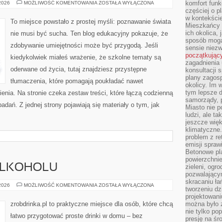
MORSKIE
komfort funk
 2026
MOŻLIWOŚĆ KOMENTOWANIA
ZOSTAŁA WYŁĄCZONA
GŁĘBINY
częściej o p
I
w kontekście
OCEANOGRAFIA
To miejsce powstało z prostej myśli: poznawanie świata
Mieszkańcy 
ich okolica, 
nie musi być sucha. Ten blog edukacyjny pokazuje, że
sposób mogą
zdobywanie umiejętności może być przygodą. Jeśli
sensie niezw
początkując
kiedykolwiek miałeś wrażenie, że szkolne tematy są
zagadnienia 
oderwane od życia, tutaj znajdziesz przystępne
konsultacji 
plany zagos
tłumaczenia, które pomagają poukładać nawet
okolicy. Im
tym lepsze 
enia. Na stronie czeka zestaw treści, które łączą codzienną
samorządy, p
dań. Z jednej strony pojawiają się materiały o tym, jak
Miasto nie p
ludzi, ale t
jeszcze wię
klimatyczne.
problem z re
emisji spraw
Betonowe pla
powierzchnie
 ALKOHOLU
zieleni, og
pozwalający
skracaniu ł
KULTURA
 2026
MOŻLIWOŚĆ KOMENTOWANIA
ZOSTAŁA WYŁĄCZONA
tworzeniu dz
PICIA
ALKOHOLU
projektowani
zrobdrinka.pl to praktyczne miejsce dla osób, które chcą
można było 
nie tylko po
łatwo przygotować proste drinki w domu – bez
presję na śr