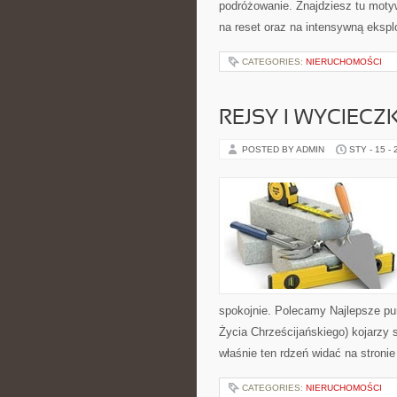
podróżowanie. Znajdziesz tu moty
na reset oraz na intensywną eksplo
CATEGORIES:
NIERUCHOMOŚCI
REJSY I WYCIECZ
POSTED BY ADMIN
STY - 15 -
spokojnie. Polecamy Najlepsze pu
Życia Chrześcijańskiego) kojarzy 
właśnie ten rdzeń widać na stronie
CATEGORIES:
NIERUCHOMOŚCI