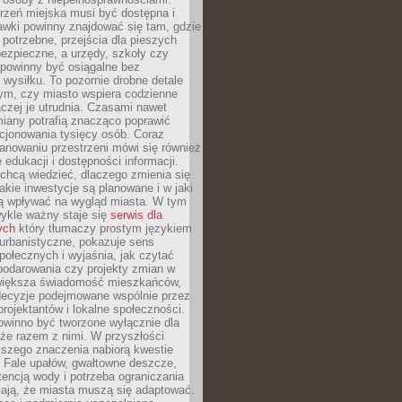
rzeń miejska musi być dostępna i
Ławki powinny znajdować się tam, gdzie
potrzebne, przejścia dla pieszych
ezpieczne, a urzędy, szkoły czy
 powinny być osiągalne bez
wysiłku. To pozornie drobne detale
tym, czy miasto wspiera codzienne
aczej je utrudnia. Czasami nawet
miany potrafią znacząco poprawić
cjonowania tysięcy osób. Coraz
lanowaniu przestrzeni mówi się również
 edukacji i dostępności informacji.
chcą wiedzieć, dlaczego zmienia się
jakie inwestycje są planowane i w jaki
 wpływać na wygląd miasta. W tym
ykle ważny staje się
serwis dla
ych
który tłumaczy prostym językiem
urbanistyczne, pokazuje sens
społecznych i wyjaśnia, jak czytać
podarowania czy projekty zmian w
 większa świadomość mieszkańców,
decyzje podejmowane wspólnie przez
rojektantów i lokalne społeczności.
owinno być tworzone wyłącznie dla
akże razem z nimi. W przyszłości
kszego znaczenia nabiorą kwestie
 Fale upałów, gwałtowne deszcze,
tencją wody i potrzeba ograniczania
iają, że miasta muszą się adaptować.