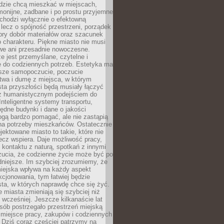
udzie chcą mieszkać w miejscach,
monijne, zadbane i po prostu przyjemne
 chodzi wyłącznie o efektowną
, lecz o spójność przestrzeni, porządek
bry dobór materiałów oraz szacunek
o charakteru. Piękne miasto nie musi
we ani przesadnie nowoczesne.
e jest przemyślane, czytelne i
 do codziennych potrzeb. Estetyka ma
sze samopoczucie, poczucie
twa i dumę z miejsca, w którym
ta przyszłości będą musiały łączyć
 z humanistycznym podejściem do
 Inteligentne systemy transportu,
dne budynki i dane o jakości
ogą bardzo pomagać, ale nie zastąpią
 na potrzeby mieszkańców. Ostatecznie
jektowane miasto to takie, które nie
lecz wspiera. Daje możliwość pracy,
kontaktu z naturą, spotkań z innymi
zucia, że codzienne życie może być po
niejsze. Im szybciej zrozumiemy, że
miejska wpływa na każdy aspekt
cjonowania, tym łatwiej będzie
ta, w których naprawdę chce się żyć.
miasta zmieniają się szybciej niż
 wcześniej. Jeszcze kilkanaście lat
sób postrzegało przestrzeń miejską
 miejsce pracy, zakupów i codziennych
 Dziś coraz częściej patrzymy na