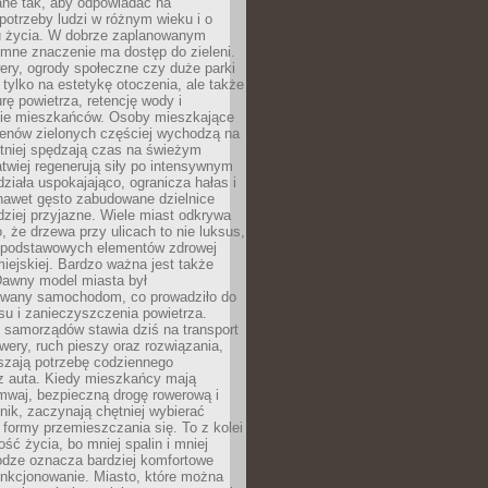
ane tak, aby odpowiadać na
potrzeby ludzi w różnym wieku i o
u życia. W dobrze zaplanowanym
omne znaczenie ma dostęp do zieleni.
ery, ogrody społeczne czy duże parki
 tylko na estetykę otoczenia, ale także
rę powietrza, retencję wody i
e mieszkańców. Osoby mieszkające
renów zielonych częściej wychodzą na
tniej spędzają czas na świeżym
łatwiej regenerują siły po intensywnym
 działa uspokajająco, ogranicza hałas i
nawet gęsto zabudowane dzielnice
rdziej przyjazne. Wiele miast odkrywa
, że drzewa przy ulicach to nie luksus,
z podstawowych elementów zdrowej
miejskiej. Bardzo ważna jest także
Dawny model miasta był
wany samochodom, co prowadziło do
su i zanieczyszczenia powietrza.
 samorządów stawia dziś na transport
owery, ruch pieszy oraz rozwiązania,
szają potrzebę codziennego
 z auta. Kiedy mieszkańcy mają
mwaj, bezpieczną drogę rowerową i
nik, zaczynają chętniej wybierać
 formy przemieszczania się. To z kolei
ość życia, bo mniej spalin i mniej
odze oznacza bardziej komfortowe
unkcjonowanie. Miasto, które można