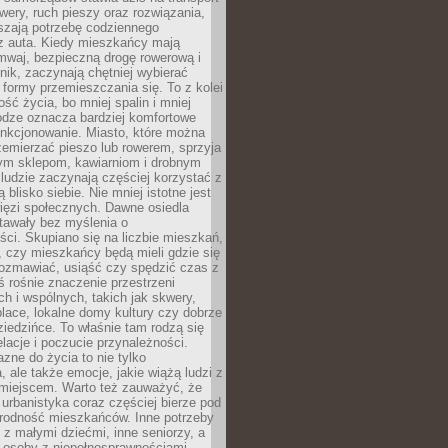
owery, ruch pieszy oraz rozwiązania,
szają potrzebę codziennego
 z auta. Kiedy mieszkańcy mają
mwaj, bezpieczną drogę rowerową i
nik, zaczynają chętniej wybierać
 formy przemieszczania się. To z kolei
ość życia, bo mniej spalin i mniej
odze oznacza bardziej komfortowe
unkcjonowanie. Miasto, które można
emierzać pieszo lub rowerem, sprzyja
nym sklepom, kawiarniom i drobnym
ludzie zaczynają częściej korzystać z
 blisko siebie. Nie mniej istotne jest
ięzi społecznych. Dawne osiedla
tawały bez myślenia o
ci. Skupiano się na liczbie mieszkań,
, czy mieszkańcy będą mieli gdzie się
rozmawiać, usiąść czy spędzić czas z
ś rośnie znaczenie przestrzeni
ch i wspólnych, takich jak skwery,
place, lokalne domy kultury czy dobrze
iedzińce. To właśnie tam rodzą się
elacje i poczucie przynależności.
azne do życia to nie tylko
a, ale także emocje, jakie wiążą ludzi z
miejscem. Warto też zauważyć, że
rbanistyka coraz częściej bierze pod
rodność mieszkańców. Inne potrzeby
 z małymi dziećmi, inne seniorzy, a
 osoby z niepełnosprawnościami.