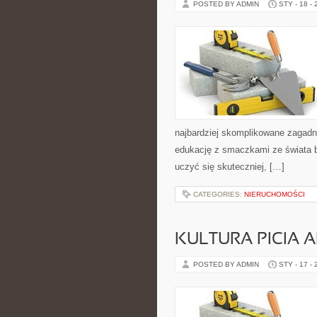
POSTED BY ADMIN
STY - 18 -
najbardziej skomplikowane zagadni
edukację z smaczkami ze świata ba
uczyć się skuteczniej, […]
CATEGORIES:
NIERUCHOMOŚCI
KULTURA PICIA
POSTED BY ADMIN
STY - 17 -