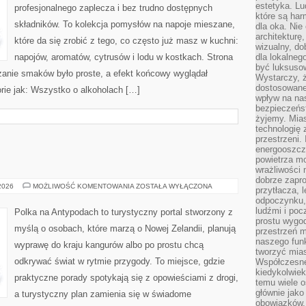
estetyka. L
profesjonalnego zaplecza i bez trudno dostępnych
które są har
składników. To kolekcja pomysłów na napoje mieszane,
dla oka. Nie
architekturę
które da się zrobić z tego, co często już masz w kuchni:
wizualny, do
napojów, aromatów, cytrusów i lodu w kostkach. Strona
dla lokalneg
być luksuso
anie smaków było proste, a efekt końcowy wyglądał
Wystarczy, ż
dostosowane
rie jak: Wszystko o alkoholach […]
wpływ na na
bezpieczeńs
żyjemy. Mias
technologię
przestrzeni.
energooszczę
powietrza m
wrażliwości
dobrze zapro
PODRÓŻE
 2026
MOŻLIWOŚĆ KOMENTOWANIA
ZOSTAŁA WYŁĄCZONA
przytłacza, 
SOLO
odpoczynku, 
ludźmi i poc
Polka na Antypodach to turystyczny portal stworzony z
prostu wygod
myślą o osobach, które marzą o Nowej Zelandii, planują
przestrzeń 
naszego funk
wyprawę do kraju kangurów albo po prostu chcą
tworzyć mias
odkrywać świat w rytmie przygody. To miejsce, gdzie
Współczesne 
kiedykolwiek
praktyczne porady spotykają się z opowieściami z drogi,
temu wiele o
głównie jako
a turystyczny plan zamienia się w świadome
obowiązków.