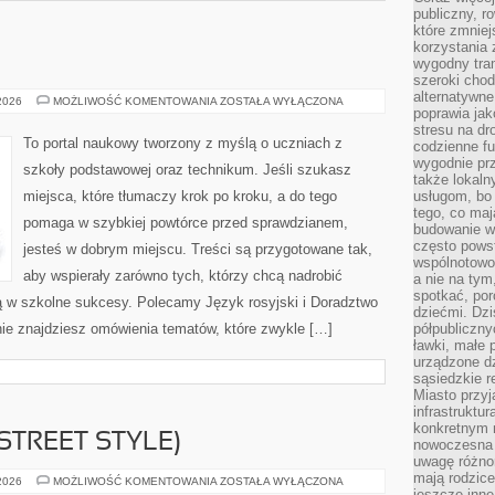
publiczny, r
które zmniej
korzystania
wygodny tra
szeroki chod
alternatywne
JĘZYK
 2026
MOŻLIWOŚĆ KOMENTOWANIA
ZOSTAŁA WYŁĄCZONA
poprawia jak
NIEMIECKI
stresu na dr
To portal naukowy tworzony z myślą o uczniach z
codzienne f
wygodnie prz
szkoły podstawowej oraz technikum. Jeśli szukasz
także lokal
miejsca, które tłumaczy krok po kroku, a do tego
usługom, bo 
tego, co mają
pomaga w szybkiej powtórce przed sprawdzianem,
budowanie w
często pows
jesteś w dobrym miejscu. Treści są przygotowane tak,
wspólnotowoś
aby wspierały zarówno tych, którzy chcą nadrobić
a nie na tym
spotkać, po
ują w szkolne sukcesy. Polecamy Język rosyjski i Doradztwo
dziećmi. Dzi
nie znajdziesz omówienia tematów, które zwykle […]
półpubliczny
ławki, małe 
urządzone dz
sąsiedzkie r
Miasto przyj
infrastruktur
konkretnym 
STREET STYLE)
nowoczesna u
uwagę różno
mają rodzice
MODA
 2026
MOŻLIWOŚĆ KOMENTOWANIA
ZOSTAŁA WYŁĄCZONA
ULICZNA
jeszcze inne