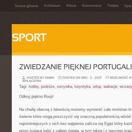
Archiwum
Kibice
Komentator
Polska
Strona główna
Spis
SPORT
ZWIEDZANIE PIĘKNEJ PORTUGALI
POSTED BY ADMIN
POSTED ON GRU - 3 - 2025
MOŻLIWOŚĆ 
WYŁĄCZONA
Tagi:
hobby
,
podróże
,
rozrywka
,
turystyka
,
urlop
,
wakacje
,
wczas
Odkryj piękno Rosji!
Na chwilę obecną z łatwością możemy wymienić całe mnóstwo kr
świecie które mogą poszczycić się znaczną popularnością wśród t
najistotniejszych z nich bez wątpienia zalicza się Egipt który ka
przez tysiące ludzi z całego świata, w tym także i z naszego kraju