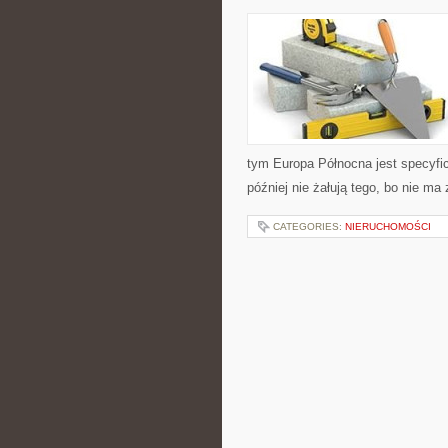
tym Europa Północna jest specyfi
później nie żałują tego, bo nie ma
CATEGORIES:
NIERUCHOMOŚCI