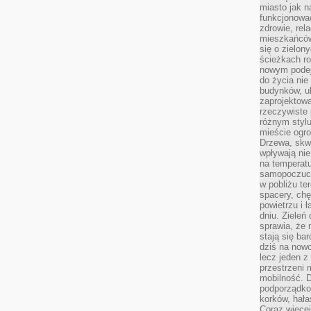
miasto jak n
funkcjonować
zdrowie, rel
mieszkańców.
się o zielon
ścieżkach ro
nowym podejś
do życia ni
budynków, ul
zaprojektow
rzeczywiste 
różnym styl
mieście ogr
Drzewa, skw
wpływają nie
na temperatu
samopoczuci
w pobliżu te
spacery, chę
powietrzu i 
dniu. Zieleń
sprawia, że 
stają się ba
dziś na nowo
lecz jeden 
przestrzeni 
mobilność. 
podporządko
korków, hała
Coraz więcej