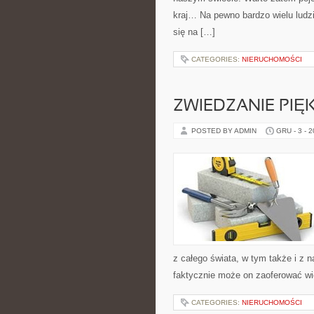
kraj… Na pewno bardzo wielu ludz
się na […]
CATEGORIES:
NIERUCHOMOŚCI
ZWIEDZANIE PIĘ
POSTED BY ADMIN
GRU - 3 - 
z całego świata, w tym także i z n
faktycznie może on zaoferować wi
CATEGORIES:
NIERUCHOMOŚCI