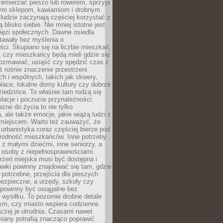
emierzać pieszo lub rowerem, sprzyja
nym sklepom, kawiarniom i drobnym
ludzie zaczynają częściej korzystać z
 blisko siebie. Nie mniej istotne jest
ięzi społecznych. Dawne osiedla
tawały bez myślenia o
ci. Skupiano się na liczbie mieszkań,
, czy mieszkańcy będą mieli gdzie się
rozmawiać, usiąść czy spędzić czas z
ś rośnie znaczenie przestrzeni
ch i wspólnych, takich jak skwery,
place, lokalne domy kultury czy dobrze
iedzińce. To właśnie tam rodzą się
elacje i poczucie przynależności.
azne do życia to nie tylko
a, ale także emocje, jakie wiążą ludzi z
miejscem. Warto też zauważyć, że
rbanistyka coraz częściej bierze pod
rodność mieszkańców. Inne potrzeby
 z małymi dziećmi, inne seniorzy, a
 osoby z niepełnosprawnościami.
rzeń miejska musi być dostępna i
Ławki powinny znajdować się tam, gdzie
potrzebne, przejścia dla pieszych
ezpieczne, a urzędy, szkoły czy
 powinny być osiągalne bez
wysiłku. To pozornie drobne detale
tym, czy miasto wspiera codzienne
aczej je utrudnia. Czasami nawet
miany potrafią znacząco poprawić