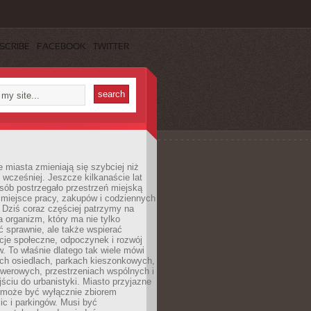
SCRIBE
FACEBOOK
TWITTER
miasta zmieniają się szybciej niż
 wcześniej. Jeszcze kilkanaście lat
sób postrzegało przestrzeń miejską
 miejsce pracy, zakupów i codziennych
 Dziś coraz częściej patrzymy na
a organizm, który ma nie tylko
 sprawnie, ale także wspierać
acje społeczne, odpoczynek i rozwój
 To właśnie dlatego tak wiele mówi
ych osiedlach, parkach kieszonkowych,
werowych, przestrzeniach wspólnych i
ciu do urbanistyki. Miasto przyjazne
e może być wyłącznie zbiorem
ic i parkingów. Musi być