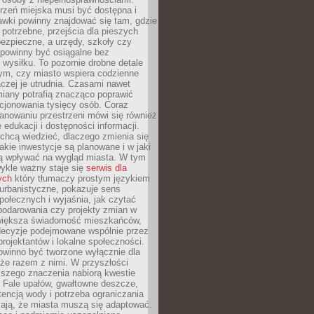
rzeń miejska musi być dostępna i
Ławki powinny znajdować się tam, gdzie
potrzebne, przejścia dla pieszych
ezpieczne, a urzędy, szkoły czy
 powinny być osiągalne bez
wysiłku. To pozornie drobne detale
tym, czy miasto wspiera codzienne
aczej je utrudnia. Czasami nawet
miany potrafią znacząco poprawić
cjonowania tysięcy osób. Coraz
lanowaniu przestrzeni mówi się również
 edukacji i dostępności informacji.
chcą wiedzieć, dlaczego zmienia się
jakie inwestycje są planowane i w jaki
 wpływać na wygląd miasta. W tym
ykle ważny staje się
serwis dla
ych
który tłumaczy prostym językiem
urbanistyczne, pokazuje sens
społecznych i wyjaśnia, jak czytać
podarowania czy projekty zmian w
 większa świadomość mieszkańców,
decyzje podejmowane wspólnie przez
rojektantów i lokalne społeczności.
owinno być tworzone wyłącznie dla
akże razem z nimi. W przyszłości
kszego znaczenia nabiorą kwestie
 Fale upałów, gwałtowne deszcze,
tencją wody i potrzeba ograniczania
iają, że miasta muszą się adaptować.