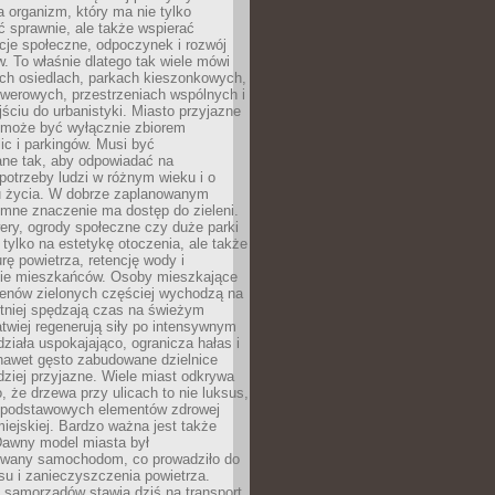
a organizm, który ma nie tylko
 sprawnie, ale także wspierać
acje społeczne, odpoczynek i rozwój
 To właśnie dlatego tak wiele mówi
ych osiedlach, parkach kieszonkowych,
werowych, przestrzeniach wspólnych i
ciu do urbanistyki. Miasto przyjazne
e może być wyłącznie zbiorem
ic i parkingów. Musi być
ane tak, aby odpowiadać na
potrzeby ludzi w różnym wieku i o
u życia. W dobrze zaplanowanym
omne znaczenie ma dostęp do zieleni.
ery, ogrody społeczne czy duże parki
 tylko na estetykę otoczenia, ale także
rę powietrza, retencję wody i
e mieszkańców. Osoby mieszkające
renów zielonych częściej wychodzą na
tniej spędzają czas na świeżym
łatwiej regenerują siły po intensywnym
 działa uspokajająco, ogranicza hałas i
nawet gęsto zabudowane dzielnice
rdziej przyjazne. Wiele miast odkrywa
, że drzewa przy ulicach to nie luksus,
z podstawowych elementów zdrowej
miejskiej. Bardzo ważna jest także
Dawny model miasta był
wany samochodom, co prowadziło do
su i zanieczyszczenia powietrza.
 samorządów stawia dziś na transport