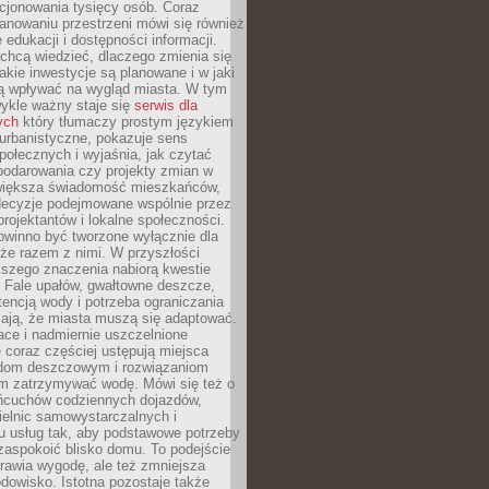
cjonowania tysięcy osób. Coraz
lanowaniu przestrzeni mówi się również
 edukacji i dostępności informacji.
chcą wiedzieć, dlaczego zmienia się
jakie inwestycje są planowane i w jaki
 wpływać na wygląd miasta. W tym
ykle ważny staje się
serwis dla
ych
który tłumaczy prostym językiem
urbanistyczne, pokazuje sens
społecznych i wyjaśnia, jak czytać
podarowania czy projekty zmian w
 większa świadomość mieszkańców,
decyzje podejmowane wspólnie przez
rojektantów i lokalne społeczności.
owinno być tworzone wyłącznie dla
akże razem z nimi. W przyszłości
kszego znaczenia nabiorą kwestie
 Fale upałów, gwałtowne deszcze,
tencją wody i potrzeba ograniczania
iają, że miasta muszą się adaptować.
ce i nadmiernie uszczelnione
 coraz częściej ustępują miejsca
rodom deszczowym i rozwiązaniom
m zatrzymywać wodę. Mówi się też o
ańcuchów codziennych dojazdów,
ielnic samowystarczalnych i
u usług tak, aby podstawowe potrzeby
zaspokoić blisko domu. To podejście
prawia wygodę, ale też zmniejsza
odowisko. Istotna pozostaje także