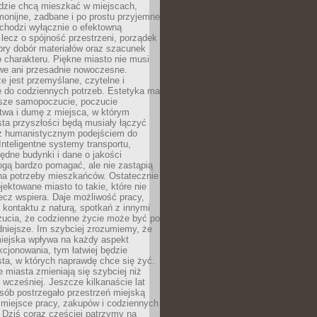
udzie chcą mieszkać w miejscach,
monijne, zadbane i po prostu przyjemne
 chodzi wyłącznie o efektowną
, lecz o spójność przestrzeni, porządek
bry dobór materiałów oraz szacunek
o charakteru. Piękne miasto nie musi
we ani przesadnie nowoczesne.
e jest przemyślane, czytelne i
 do codziennych potrzeb. Estetyka ma
sze samopoczucie, poczucie
twa i dumę z miejsca, w którym
ta przyszłości będą musiały łączyć
 z humanistycznym podejściem do
 Inteligentne systemy transportu,
dne budynki i dane o jakości
ogą bardzo pomagać, ale nie zastąpią
 na potrzeby mieszkańców. Ostatecznie
jektowane miasto to takie, które nie
lecz wspiera. Daje możliwość pracy,
kontaktu z naturą, spotkań z innymi
zucia, że codzienne życie może być po
niejsze. Im szybciej zrozumiemy, że
miejska wpływa na każdy aspekt
cjonowania, tym łatwiej będzie
ta, w których naprawdę chce się żyć.
miasta zmieniają się szybciej niż
 wcześniej. Jeszcze kilkanaście lat
sób postrzegało przestrzeń miejską
 miejsce pracy, zakupów i codziennych
 Dziś coraz częściej patrzymy na