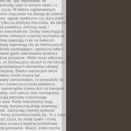
ane tak, aby odpowiadać na
potrzeby ludzi w różnym wieku i o
u życia. W dobrze zaplanowanym
omne znaczenie ma dostęp do zieleni.
ery, ogrody społeczne czy duże parki
 tylko na estetykę otoczenia, ale także
rę powietrza, retencję wody i
e mieszkańców. Osoby mieszkające
renów zielonych częściej wychodzą na
tniej spędzają czas na świeżym
łatwiej regenerują siły po intensywnym
 działa uspokajająco, ogranicza hałas i
nawet gęsto zabudowane dzielnice
rdziej przyjazne. Wiele miast odkrywa
, że drzewa przy ulicach to nie luksus,
z podstawowych elementów zdrowej
miejskiej. Bardzo ważna jest także
Dawny model miasta był
wany samochodom, co prowadziło do
su i zanieczyszczenia powietrza.
 samorządów stawia dziś na transport
owery, ruch pieszy oraz rozwiązania,
szają potrzebę codziennego
 z auta. Kiedy mieszkańcy mają
mwaj, bezpieczną drogę rowerową i
nik, zaczynają chętniej wybierać
 formy przemieszczania się. To z kolei
ość życia, bo mniej spalin i mniej
odze oznacza bardziej komfortowe
unkcjonowanie. Miasto, które można