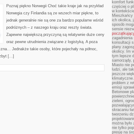
SKANDYNAWII!
komfort funk
Poznaj piękno Norwegii Choć takie kraje jak na przykład
częściej o p
w kontekście
Norwegia czy Finlandia są ze wszech miar piękne, to
Mieszkańcy 
ich okolica, 
jednak generalnie nie są one za bardzo popularne wśród
sposób mogą
podróżnych – z naszego kraju oraz reszty świata.
sensie niezw
początkując
Zapewne największą przyczyną są relatywnie duże ceny
zagadnienia 
oraz pewne utrudnienia związane z logistyką. A poza
konsultacji 
plany zagos
czna… Jednakże takie osoby, które pojechały na północ,
okolicy. Im
tym lepsze 
 zbyt […]
samorządy, p
Miasto nie p
ludzi, ale t
jeszcze wię
klimatyczne.
problem z re
emisji spraw
Betonowe pla
powierzchnie
zieleni, og
pozwalający
skracaniu ł
tworzeniu dz
projektowani
można było 
nie tylko po
presję na śr