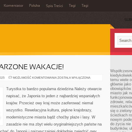
Komentator
Polska
Tagi
Tagi
Spis Treści
SUB
ARZONE WAKACJE!
Współczesne 
kiedykolwiek
WYJEDŹ
2025
MOŻLIWOŚĆ KOMENTOWANIA
ZOSTAŁA WYŁĄCZONA
temu wiele o
NA
głównie jako
WYMARZONE
WAKACJE!
obowiązków.
Turystka to bardzo popularna dziedzina Należy otwarcie
miasto jak n
napisać, że Japonia to jeden z najbardziej wspaniałych
funkcjonować
zdrowie, rel
krajów. Przecież owy kraj może zaoferować niemal
mieszkańców.
wszystko. Rewelacyjna kultura, piękne krajobrazy,
się o zielon
ścieżkach ro
modernistyczne miasta bądź choćby plaże i lasy. W
nowym podejś
do życia ni
zasadzie nie ma zbyt wielu oryginalniejszych państw na
budynków, ul
hać do Japonii i najzwyczajniej dokładnie zwiedzić owy