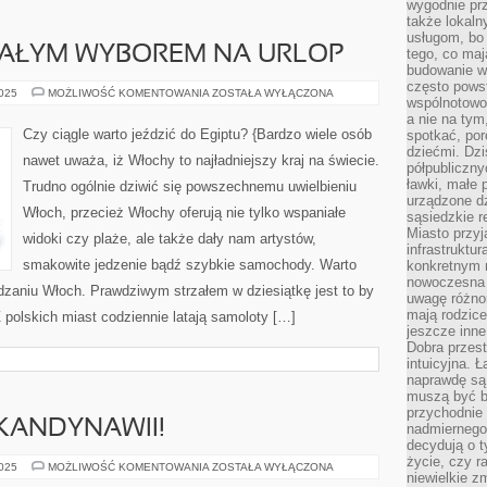
wygodnie prz
także lokal
usługom, bo 
AŁYM WYBOREM NA URLOP
tego, co mają
budowanie w
często pows
GRECJA
2025
MOŻLIWOŚĆ KOMENTOWANIA
ZOSTAŁA WYŁĄCZONA
wspólnotowoś
DOSKONAŁYM
WYBOREM
a nie na tym
NA
Czy ciągle warto jeździć do Egiptu? {Bardzo wiele osób
spotkać, po
URLOP
dziećmi. Dzi
nawet uważa, iż Włochy to najładniejszy kraj na świecie.
półpubliczny
ławki, małe 
Trudno ogólnie dziwić się powszechnemu uwielbieniu
urządzone dz
Włoch, przecież Włochy oferują nie tylko wspaniałe
sąsiedzkie r
Miasto przyj
widoki czy plaże, ale także dały nam artystów,
infrastruktur
smakowite jedzenie bądź szybkie samochody. Warto
konkretnym 
nowoczesna u
edzaniu Włoch. Prawdziwym strzałem w dziesiątkę jest to by
uwagę różno
mają rodzice
polskich miast codziennie latają samoloty […]
jeszcze inne
Dobra przest
intuicyjna. 
naprawdę są 
muszą być b
przychodnie
KANDYNAWII!
nadmiernego 
decydują o 
życie, czy r
POZNAJ
2025
MOŻLIWOŚĆ KOMENTOWANIA
ZOSTAŁA WYŁĄCZONA
niewielkie z
UROKI