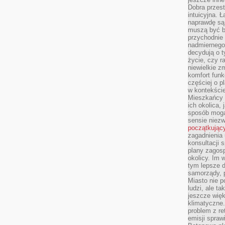
Dobra przest
intuicyjna. 
naprawdę są 
muszą być b
przychodnie
nadmiernego 
decydują o 
życie, czy r
niewielkie z
komfort funk
częściej o p
w kontekście
Mieszkańcy 
ich okolica, 
sposób mogą
sensie niezw
początkując
zagadnienia 
konsultacji 
plany zagos
okolicy. Im
tym lepsze 
samorządy, p
Miasto nie p
ludzi, ale t
jeszcze wię
klimatyczne.
problem z re
emisji spraw