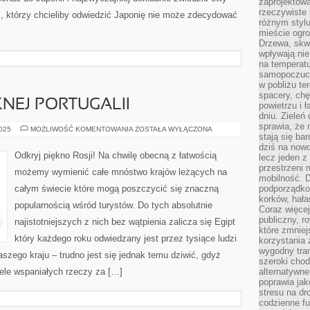
zaprojektow
rzeczywiste 
i, którzy chcieliby odwiedzić Japonię nie może zdecydować
różnym styl
mieście ogr
Drzewa, skw
wpływają nie
na temperatu
samopoczuci
w pobliżu te
spacery, chę
KNEJ PORTUGALII
powietrzu i 
dniu. Zieleń
sprawia, że 
ZWIEDZANIE
2025
MOŻLIWOŚĆ KOMENTOWANIA
ZOSTAŁA WYŁĄCZONA
stają się ba
PIĘKNEJ
PORTUGALII
dziś na nowo
Odkryj piękno Rosji! Na chwilę obecną z łatwością
lecz jeden 
przestrzeni 
możemy wymienić całe mnóstwo krajów leżących na
mobilność. 
całym świecie które mogą poszczycić się znaczną
podporządko
korków, hała
popularnością wśród turystów. Do tych absolutnie
Coraz więcej
publiczny, r
najistotniejszych z nich bez wątpienia zalicza się Egipt
które zmniej
który każdego roku odwiedzany jest przez tysiące ludzi
korzystania
wygodny tra
aszego kraju – trudno jest się jednak temu dziwić, gdyż
szeroki chod
ele wspaniałych rzeczy za […]
alternatywne
poprawia jak
stresu na dr
codzienne f