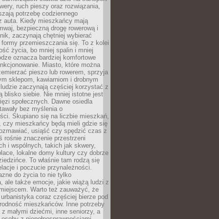
owery, ruch pieszy oraz rozwiązania,
szają potrzebę codziennego
 z auta. Kiedy mieszkańcy mają
mwaj, bezpieczną drogę rowerową i
nik, zaczynają chętniej wybierać
 formy przemieszczania się. To z kolei
ość życia, bo mniej spalin i mniej
odze oznacza bardziej komfortowe
unkcjonowanie. Miasto, które można
emierzać pieszo lub rowerem, sprzyja
nym sklepom, kawiarniom i drobnym
ludzie zaczynają częściej korzystać z
 blisko siebie. Nie mniej istotne jest
ięzi społecznych. Dawne osiedla
tawały bez myślenia o
ci. Skupiano się na liczbie mieszkań,
, czy mieszkańcy będą mieli gdzie się
rozmawiać, usiąść czy spędzić czas z
ś rośnie znaczenie przestrzeni
ch i wspólnych, takich jak skwery,
place, lokalne domy kultury czy dobrze
iedzińce. To właśnie tam rodzą się
elacje i poczucie przynależności.
azne do życia to nie tylko
a, ale także emocje, jakie wiążą ludzi z
miejscem. Warto też zauważyć, że
rbanistyka coraz częściej bierze pod
rodność mieszkańców. Inne potrzeby
 z małymi dziećmi, inne seniorzy, a
 osoby z niepełnosprawnościami.