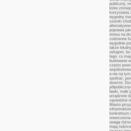
publiczny, r
które zmniej
korzystania
wygodny tra
szeroki chod
alternatywne
poprawia jak
stresu na dr
codzienne f
wygodnie prz
także lokal
usługom, bo 
tego, co mają
budowanie w
często pows
wspólnotowoś
a nie na tym
spotkać, po
dziećmi. Dzi
półpubliczny
ławki, małe 
urządzone dz
sąsiedzkie r
Miasto przyj
infrastruktur
konkretnym 
nowoczesna u
uwagę różno
mają rodzice
jeszcze inne