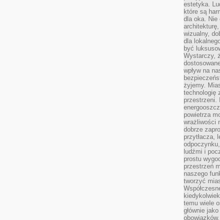
estetyka. L
które są har
dla oka. Nie
architekturę
wizualny, do
dla lokalneg
być luksuso
Wystarczy, ż
dostosowane
wpływ na na
bezpieczeńs
żyjemy. Mias
technologię
przestrzeni.
energooszczę
powietrza m
wrażliwości
dobrze zapro
przytłacza, 
odpoczynku, 
ludźmi i poc
prostu wygod
przestrzeń 
naszego funk
tworzyć mias
Współczesne 
kiedykolwiek
temu wiele o
głównie jako
obowiązków.