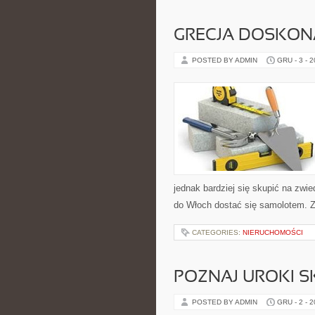
GRECJA DOSKON
POSTED BY ADMIN
GRU - 3 - 
jednak bardziej się skupić na zwi
do Włoch dostać się samolotem. Z 
CATEGORIES:
NIERUCHOMOŚCI
POZNAJ UROKI S
POSTED BY ADMIN
GRU - 2 - 