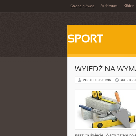
Archiwum
Kibice
Strona główna
SPORT
WYJEDŹ NA WYM
POSTED BY ADMIN
GRU - 3 - 
naszym świecie. Warto zatem pojec