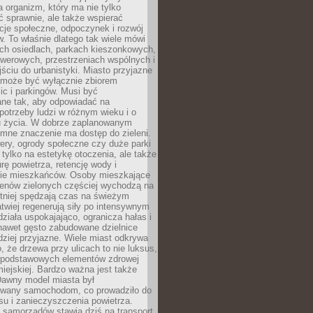
a organizm, który ma nie tylko
 sprawnie, ale także wspierać
acje społeczne, odpoczynek i rozwój
 To właśnie dlatego tak wiele mówi
ych osiedlach, parkach kieszonkowych,
werowych, przestrzeniach wspólnych i
ciu do urbanistyki. Miasto przyjazne
e może być wyłącznie zbiorem
ic i parkingów. Musi być
ane tak, aby odpowiadać na
potrzeby ludzi w różnym wieku i o
u życia. W dobrze zaplanowanym
omne znaczenie ma dostęp do zieleni.
ery, ogrody społeczne czy duże parki
 tylko na estetykę otoczenia, ale także
rę powietrza, retencję wody i
e mieszkańców. Osoby mieszkające
renów zielonych częściej wychodzą na
tniej spędzają czas na świeżym
łatwiej regenerują siły po intensywnym
 działa uspokajająco, ogranicza hałas i
nawet gęsto zabudowane dzielnice
rdziej przyjazne. Wiele miast odkrywa
, że drzewa przy ulicach to nie luksus,
z podstawowych elementów zdrowej
miejskiej. Bardzo ważna jest także
Dawny model miasta był
wany samochodom, co prowadziło do
su i zanieczyszczenia powietrza.
 samorządów stawia dziś na transport