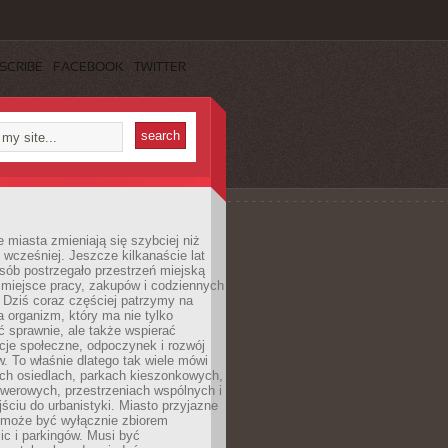
SCRIBE
FACEBOOK
TWITTER
miasta zmieniają się szybciej niż
 wcześniej. Jeszcze kilkanaście lat
sób postrzegało przestrzeń miejską
 miejsce pracy, zakupów i codziennych
 Dziś coraz częściej patrzymy na
a organizm, który ma nie tylko
 sprawnie, ale także wspierać
acje społeczne, odpoczynek i rozwój
 To właśnie dlatego tak wiele mówi
ych osiedlach, parkach kieszonkowych,
werowych, przestrzeniach wspólnych i
ciu do urbanistyki. Miasto przyjazne
e może być wyłącznie zbiorem
ic i parkingów. Musi być