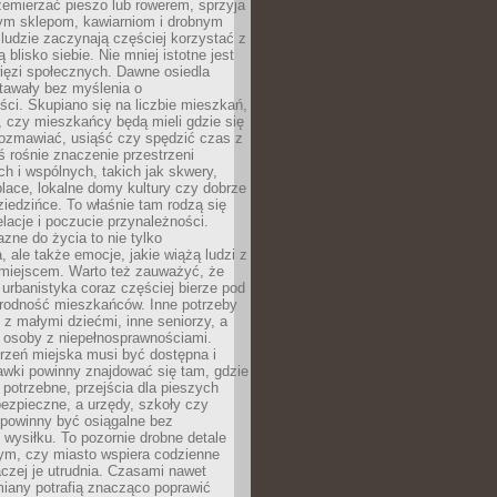
emierzać pieszo lub rowerem, sprzyja
nym sklepom, kawiarniom i drobnym
ludzie zaczynają częściej korzystać z
 blisko siebie. Nie mniej istotne jest
ięzi społecznych. Dawne osiedla
tawały bez myślenia o
ci. Skupiano się na liczbie mieszkań,
, czy mieszkańcy będą mieli gdzie się
rozmawiać, usiąść czy spędzić czas z
ś rośnie znaczenie przestrzeni
ch i wspólnych, takich jak skwery,
place, lokalne domy kultury czy dobrze
iedzińce. To właśnie tam rodzą się
elacje i poczucie przynależności.
azne do życia to nie tylko
a, ale także emocje, jakie wiążą ludzi z
miejscem. Warto też zauważyć, że
rbanistyka coraz częściej bierze pod
rodność mieszkańców. Inne potrzeby
 z małymi dziećmi, inne seniorzy, a
 osoby z niepełnosprawnościami.
rzeń miejska musi być dostępna i
Ławki powinny znajdować się tam, gdzie
potrzebne, przejścia dla pieszych
ezpieczne, a urzędy, szkoły czy
 powinny być osiągalne bez
wysiłku. To pozornie drobne detale
tym, czy miasto wspiera codzienne
aczej je utrudnia. Czasami nawet
miany potrafią znacząco poprawić