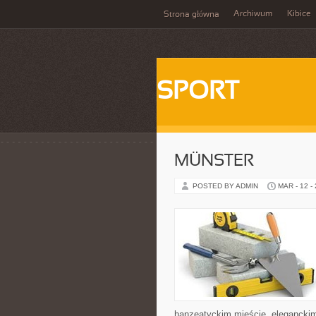
Archiwum
Kibice
Strona główna
SPORT
MÜNSTER
POSTED BY ADMIN
MAR - 12 -
hanzeatyckim mieście, elegancki