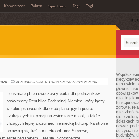
Komentator
Polska
Tagi
Tagi
Spis Treści
SUB
Współczesne 
kiedykolwiek
MÜNSTER
 2026
MOŻLIWOŚĆ KOMENTOWANIA
ZOSTAŁA WYŁĄCZONA
temu wiele o
głównie jako
obowiązków.
Edusimare.pl to nowoczesny portal dla podróżników
miasto jak n
poświęcony Republice Federalnej Niemiec, który łączy
funkcjonować
zdrowie, rel
w sobie przewodnik dla osób planujących podróż,
mieszkańców.
szukających inspiracji na zwiedzanie miast, a także
się o zielon
ścieżkach ro
chcących lepiej zrozumieć niemiecką kulturę. Na stronie
nowym podejś
do życia ni
pojawiają się treści o metropolii nad Szprewą,
budynków, ul
m mieście nad Renem, Dreźnie, Norymberdze,