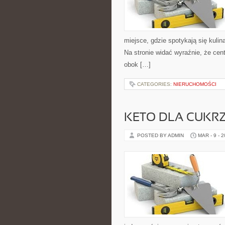
miejsce, gdzie spotykają się kulina
Na stronie widać wyraźnie, że cen
obok […]
CATEGORIES:
NIERUCHOMOŚCI
KETO DLA CUKR
POSTED BY ADMIN
MAR - 9 - 