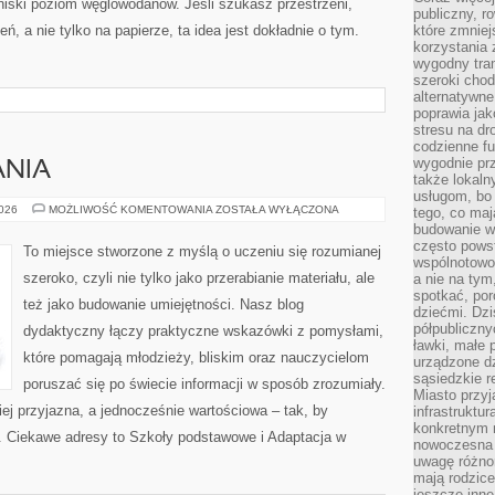
iski poziom węglowodanów. Jeśli szukasz przestrzeni,
publiczny, r
eń, a nie tylko na papierze, ta idea jest dokładnie o tym.
które zmniej
korzystania
wygodny tra
szeroki chod
alternatywne
poprawia jak
stresu na dr
codzienne f
wygodnie prz
NIA
także lokal
usługom, bo 
METODY
2026
MOŻLIWOŚĆ KOMENTOWANIA
ZOSTAŁA WYŁĄCZONA
tego, co mają
NAUCZANIA
budowanie w
często pows
To miejsce stworzone z myślą o uczeniu się rozumianej
wspólnotowoś
szeroko, czyli nie tylko jako przerabianie materiału, ale
a nie na tym
spotkać, po
też jako budowanie umiejętności. Nasz blog
dziećmi. Dzi
półpubliczny
dydaktyczny łączy praktyczne wskazówki z pomysłami,
ławki, małe 
które pomagają młodzieży, bliskim oraz nauczycielom
urządzone dz
sąsiedzkie r
poruszać się po świecie informacji w sposób zrozumiały.
Miasto przyj
ej przyjazna, a jednocześnie wartościowa – tak, by
infrastruktur
konkretnym 
. Ciekawe adresy to Szkoły podstawowe i Adaptacja w
nowoczesna u
uwagę różno
mają rodzice
jeszcze inne