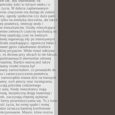
ane tak, aby odpowiadać na
potrzeby ludzi w różnym wieku i o
u życia. W dobrze zaplanowanym
omne znaczenie ma dostęp do zieleni.
ery, ogrody społeczne czy duże parki
 tylko na estetykę otoczenia, ale także
rę powietrza, retencję wody i
e mieszkańców. Osoby mieszkające
renów zielonych częściej wychodzą na
tniej spędzają czas na świeżym
łatwiej regenerują siły po intensywnym
 działa uspokajająco, ogranicza hałas i
nawet gęsto zabudowane dzielnice
rdziej przyjazne. Wiele miast odkrywa
, że drzewa przy ulicach to nie luksus,
z podstawowych elementów zdrowej
miejskiej. Bardzo ważna jest także
Dawny model miasta był
wany samochodom, co prowadziło do
su i zanieczyszczenia powietrza.
 samorządów stawia dziś na transport
owery, ruch pieszy oraz rozwiązania,
szają potrzebę codziennego
 z auta. Kiedy mieszkańcy mają
mwaj, bezpieczną drogę rowerową i
nik, zaczynają chętniej wybierać
 formy przemieszczania się. To z kolei
ość życia, bo mniej spalin i mniej
odze oznacza bardziej komfortowe
unkcjonowanie. Miasto, które można