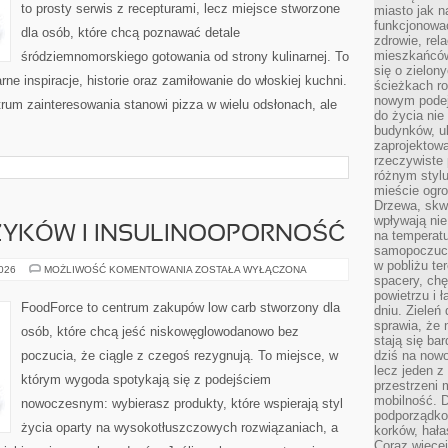
to prosty serwis z recepturami, lecz miejsce stworzone
miasto jak n
funkcjonować
dla osób, które chcą poznawać detale
zdrowie, rel
mieszkańców.
śródziemnomorskiego gotowania od strony kulinarnej. To
się o zielon
rne inspiracje, historie oraz zamiłowanie do włoskiej kuchni.
ścieżkach ro
nowym podejś
trum zainteresowania stanowi pizza w wielu odsłonach, ale
do życia ni
budynków, ul
zaprojektow
rzeczywiste 
różnym styl
mieście ogr
Drzewa, skw
wpływają nie
ZYKÓW I INSULINOOPORNOŚĆ
na temperatu
samopoczuci
w pobliżu te
KETO
2026
MOŻLIWOŚĆ KOMENTOWANIA
ZOSTAŁA WYŁĄCZONA
spacery, chę
DLA
CUKRZYKÓW
powietrzu i 
I
FoodForce to centrum zakupów low carb stworzony dla
dniu. Zieleń
INSULINOOPORNOŚĆ
sprawia, że 
osób, które chcą jeść niskowęglowodanowo bez
stają się ba
poczucia, że ciągle z czegoś rezygnują. To miejsce, w
dziś na nowo
lecz jeden 
którym wygoda spotykają się z podejściem
przestrzeni 
mobilność. 
nowoczesnym: wybierasz produkty, które wspierają styl
podporządko
życia oparty na wysokotłuszczowych rozwiązaniach, a
korków, hała
Coraz więcej