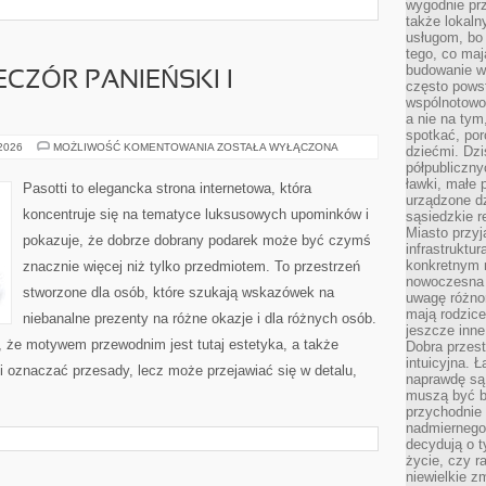
wygodnie prz
także lokal
usługom, bo 
tego, co mają
budowanie w
ECZÓR PANIEŃSKI I
często pows
wspólnotowoś
a nie na tym
spotkać, po
PREZENTY
 2026
MOŻLIWOŚĆ KOMENTOWANIA
ZOSTAŁA WYŁĄCZONA
dziećmi. Dzi
NA
półpubliczny
WIECZÓR
PANIEŃSKI
ławki, małe 
Pasotti to elegancka strona internetowa, która
I
urządzone dz
KAWALERSKI
koncentruje się na tematyce luksusowych upominków i
sąsiedzkie r
Miasto przyj
pokazuje, że dobrze dobrany podarek może być czymś
infrastruktur
konkretnym 
znacznie więcej niż tylko przedmiotem. To przestrzeń
nowoczesna u
stworzone dla osób, które szukają wskazówek na
uwagę różno
mają rodzice
niebanalne prezenty na różne okazje i dla różnych osób.
jeszcze inne
, że motywem przewodnim jest tutaj estetyka, a także
Dobra przest
intuicyjna. 
i oznaczać przesady, lecz może przejawiać się w detalu,
naprawdę są 
muszą być b
przychodnie
nadmiernego 
decydują o 
życie, czy r
niewielkie z