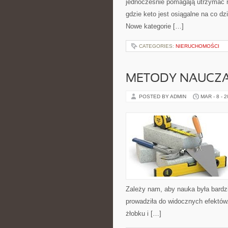
jednocześnie pomagają utrzymać n
gdzie keto jest osiągalne na co dzi
Nowe kategorie […]
CATEGORIES:
NIERUCHOMOŚCI
METODY NAUCZA
POSTED BY ADMIN
MAR - 8 - 
Zależy nam, aby nauka była bardzi
prowadziła do widocznych efektów
żłobku i […]