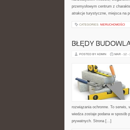
przemysłowym centrum z charakter
atrakcje turystyczne, miejsca na 
CATEGORIES:
NIERUCHOMOŚCI
BŁĘDY BUDOWLAN
POSTED BY ADMIN
MAR - 12 -
rozwiązania ochronne. To serwis, w
wiedza zostaje podana w sposób p
prywatnych. Strona […]