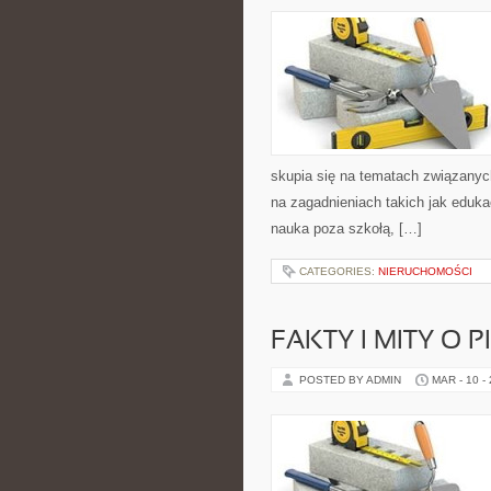
skupia się na tematach związany
na zagadnieniach takich jak eduka
nauka poza szkołą, […]
CATEGORIES:
NIERUCHOMOŚCI
FAKTY I MITY O P
POSTED BY ADMIN
MAR - 10 -