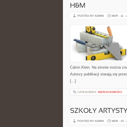
H&M
POSTED BY ADMIN
MAR - 11 -
Calvin Klein. Na stronie można znal
Autorzy publikacji starają się pr
[…]
CATEGORIES:
NIERUCHOMOŚCI
SZKOŁY ARTYSTY
POSTED BY ADMIN
MAR - 10 -