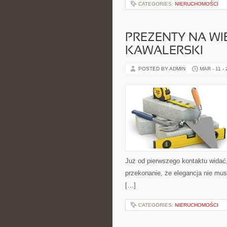
CATEGORIES:
NIERUCHOMOŚCI
PREZENTY NA WI
KAWALERSKI
POSTED BY ADMIN
MAR - 11 -
Już od pierwszego kontaktu widać
przekonanie, że elegancja nie mus
[…]
CATEGORIES:
NIERUCHOMOŚCI