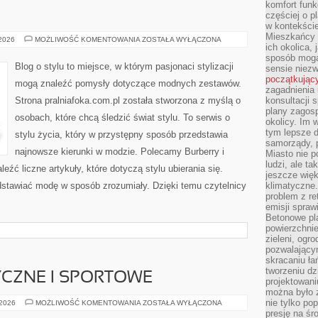
komfort funk
częściej o p
w kontekście
Mieszkańcy 
H&M
 2026
MOŻLIWOŚĆ KOMENTOWANIA
ZOSTAŁA WYŁĄCZONA
ich okolica, 
sposób mogą
Blog o stylu to miejsce, w którym pasjonaci stylizacji
sensie niezw
początkując
mogą znaleźć pomysły dotyczące modnych zestawów.
zagadnienia 
Strona pralniafoka.com.pl została stworzona z myślą o
konsultacji 
plany zagos
osobach, które chcą śledzić świat stylu. To serwis o
okolicy. Im
tym lepsze 
stylu życia, który w przystępny sposób przedstawia
samorządy, p
najnowsze kierunki w modzie. Polecamy Burberry i
Miasto nie p
ludzi, ale t
eźć liczne artykuły, które dotyczą stylu ubierania się.
jeszcze wię
zedstawiać modę w sposób zrozumiały. Dzięki temu czytelnicy
klimatyczne.
problem z re
emisji spraw
Betonowe pla
powierzchnie
zieleni, og
pozwalający
skracaniu ł
tworzeniu dz
CZNE I SPORTOWE
projektowani
można było 
nie tylko po
SZKOŁY
 2026
MOŻLIWOŚĆ KOMENTOWANIA
ZOSTAŁA WYŁĄCZONA
ARTYSTYCZNE
presję na śr
I