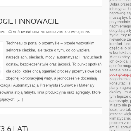
Dobra przest
intuicyjna. 
naprawdę są 
muszą być b
IE I INNOWACJE
przychodnie
nadmiernego 
decydują o 
NOWE
2026
MOŻLIWOŚĆ KOMENTOWANIA
ZOSTAŁA WYŁĄCZONA
życie, czy r
TECHNOLOGIE
I
niewielkie z
INNOWACJE
Techneau to portal o przemyśle – przede wszystkim
komfort funk
częściej o p
sektorze ciężkim, ale także o tym, co go wspiera:
w kontekście
Mieszkańcy 
narzędziach, sieciach, mocy, automatyzacji, łańcuchach
ich okolica, 
dostaw, bezpieczeństwie oraz jakości. To punkt spotkań
sposób mogą
sensie niezw
dla osób, które chcą ogarniać procesy przemysłowe bez
początkując
zbędnej korporacyjnej waty, a jednocześnie doceniają
zagadnienia 
konsultacji 
yzacja i Automatyzacja Przemysłu i Surowce i Materiały
plany zagos
okolicy. Im
wania stoją fabryki, linia produkcyjna oraz agregaty, które
tym lepsze 
gających: […]
samorządy, p
Miasto nie p
ludzi, ale t
jeszcze wię
klimatyczne.
problem z re
emisji spraw
3–6 LAT)