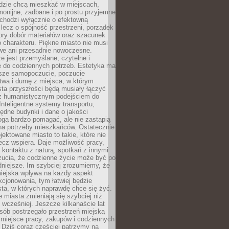
udzie chcą mieszkać w miejscach,
monijne, zadbane i po prostu przyjemne
 chodzi wyłącznie o efektowną
, lecz o spójność przestrzeni, porządek
bry dobór materiałów oraz szacunek
o charakteru. Piękne miasto nie musi
we ani przesadnie nowoczesne.
e jest przemyślane, czytelne i
 do codziennych potrzeb. Estetyka ma
sze samopoczucie, poczucie
twa i dumę z miejsca, w którym
ta przyszłości będą musiały łączyć
 z humanistycznym podejściem do
 Inteligentne systemy transportu,
dne budynki i dane o jakości
ogą bardzo pomagać, ale nie zastąpią
 na potrzeby mieszkańców. Ostatecznie
jektowane miasto to takie, które nie
lecz wspiera. Daje możliwość pracy,
kontaktu z naturą, spotkań z innymi
zucia, że codzienne życie może być po
niejsze. Im szybciej zrozumiemy, że
miejska wpływa na każdy aspekt
cjonowania, tym łatwiej będzie
ta, w których naprawdę chce się żyć.
miasta zmieniają się szybciej niż
 wcześniej. Jeszcze kilkanaście lat
sób postrzegało przestrzeń miejską
 miejsce pracy, zakupów i codziennych
 Dziś coraz częściej patrzymy na