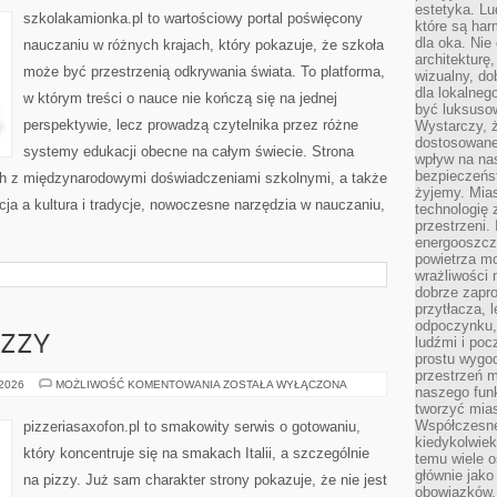
estetyka. L
SPORTOWE
szkolakamionka.pl to wartościowy portal poświęcony
które są har
dla oka. Nie
nauczaniu w różnych krajach, który pokazuje, że szkoła
architekturę
może być przestrzenią odkrywania świata. To platforma,
wizualny, do
dla lokalneg
w którym treści o nauce nie kończą się na jednej
być luksuso
perspektywie, lecz prowadzą czytelnika przez różne
Wystarczy, ż
dostosowane
systemy edukacji obecne na całym świecie. Strona
wpływ na na
bezpieczeńs
ch z międzynarodowymi doświadczeniami szkolnymi, a także
żyjemy. Mias
cja a kultura i tradycje, nowoczesne narzędzia w nauczaniu,
technologię
przestrzeni.
energooszczę
powietrza m
wrażliwości
dobrze zapro
przytłacza, 
odpoczynku, 
IZZY
ludźmi i poc
prostu wygod
przestrzeń 
FAKTY
 2026
MOŻLIWOŚĆ KOMENTOWANIA
ZOSTAŁA WYŁĄCZONA
naszego funk
I
tworzyć mias
MITY
O
Współczesne 
pizzeriasaxofon.pl to smakowity serwis o gotowaniu,
PIZZY
kiedykolwiek
który koncentruje się na smakach Italii, a szczególnie
temu wiele o
głównie jako
na pizzy. Już sam charakter strony pokazuje, że nie jest
obowiązków.