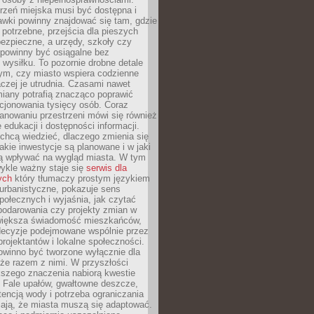
rzeń miejska musi być dostępna i
Ławki powinny znajdować się tam, gdzie
potrzebne, przejścia dla pieszych
ezpieczne, a urzędy, szkoły czy
 powinny być osiągalne bez
wysiłku. To pozornie drobne detale
tym, czy miasto wspiera codzienne
aczej je utrudnia. Czasami nawet
miany potrafią znacząco poprawić
cjonowania tysięcy osób. Coraz
lanowaniu przestrzeni mówi się również
 edukacji i dostępności informacji.
chcą wiedzieć, dlaczego zmienia się
jakie inwestycje są planowane i w jaki
 wpływać na wygląd miasta. W tym
ykle ważny staje się
serwis dla
ych
który tłumaczy prostym językiem
urbanistyczne, pokazuje sens
społecznych i wyjaśnia, jak czytać
podarowania czy projekty zmian w
 większa świadomość mieszkańców,
decyzje podejmowane wspólnie przez
rojektantów i lokalne społeczności.
owinno być tworzone wyłącznie dla
akże razem z nimi. W przyszłości
kszego znaczenia nabiorą kwestie
 Fale upałów, gwałtowne deszcze,
tencją wody i potrzeba ograniczania
iają, że miasta muszą się adaptować.