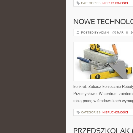
CATEGORIES:
NIERUCHOMOŚCI
NOWE TECHNOLOG
POSTED BY ADMIN
MAR - 8 - 
konkret. Zobacz koniecznie Robot
Przemysłowe. W centrum zaintereso
robią pracę w środowiskach wyma
CATEGORIES:
NIERUCHOMOŚCI
PRZEDSZKOLAK (