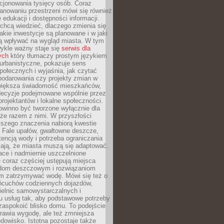
cjonowania tysięcy osób. Coraz
lanowaniu przestrzeni mówi się również
 edukacji i dostępności informacji.
chcą wiedzieć, dlaczego zmienia się
jakie inwestycje są planowane i w jaki
 wpływać na wygląd miasta. W tym
ykle ważny staje się
serwis dla
ych
który tłumaczy prostym językiem
urbanistyczne, pokazuje sens
społecznych i wyjaśnia, jak czytać
podarowania czy projekty zmian w
 większa świadomość mieszkańców,
decyzje podejmowane wspólnie przez
rojektantów i lokalne społeczności.
owinno być tworzone wyłącznie dla
akże razem z nimi. W przyszłości
kszego znaczenia nabiorą kwestie
 Fale upałów, gwałtowne deszcze,
tencją wody i potrzeba ograniczania
iają, że miasta muszą się adaptować.
ce i nadmiernie uszczelnione
 coraz częściej ustępują miejsca
rodom deszczowym i rozwiązaniom
m zatrzymywać wodę. Mówi się też o
ańcuchów codziennych dojazdów,
ielnic samowystarczalnych i
u usług tak, aby podstawowe potrzeby
zaspokoić blisko domu. To podejście
prawia wygodę, ale też zmniejsza
odowisko. Istotna pozostaje także