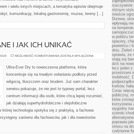
zaprojektow
rzeczywiste 
em i wielu innych miejscach, a tematyka wpisów obejmuje
różnym styl
pobyt, komunikację, lokalną gastronomię, muzea, tereny […]
mieście ogr
Drzewa, skw
wpływają nie
na temperatu
samopoczuci
w pobliżu te
spacery, chę
E I JAK ICH UNIKAĆ
powietrzu i 
dniu. Zieleń
sprawia, że 
BŁĘDY
 2026
MOŻLIWOŚĆ KOMENTOWANIA
ZOSTAŁA WYŁĄCZONA
stają się ba
BUDOWLANE
I
dziś na nowo
JAK
Ultra-Ever Dry to nowoczesna platforma, która
lecz jeden 
ICH
UNIKAĆ
przestrzeni 
koncentruje się na trwałym osłanianiu podłoży przed
mobilność. 
wilgocią, tłuszczem oraz brudem. Już sam charakter
podporządko
korków, hała
serwisu pokazuje, że nie jest to typowy portal, lecz
Coraz więcej
publiczny, r
centrum informacji dla osób, które chcą lepiej rozumieć,
które zmniej
jak działają superhydrofobiczne i olejofobiczne
korzystania
wygodny tra
 której technologia spotyka się z praktyką, a fachowa
szeroki chod
rzystępny zarówno dla fachowców, jak i dla inwestorów
alternatywne
poprawia jak
stresu na dr
codzienne f