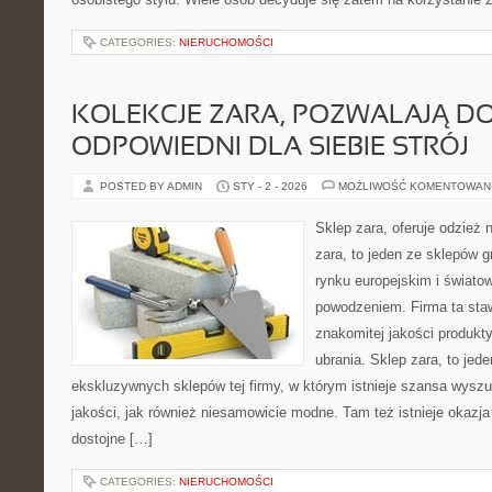
CATEGORIES:
NIERUCHOMOŚCI
KOLEKCJE ZARA, POZWALAJĄ D
ODPOWIEDNI DLA SIEBIE STRÓJ
POSTED BY ADMIN
STY - 2 - 2026
MOŻLIWOŚĆ KOMENTOWAN
Sklep zara, oferuje odzież 
zara, to jeden ze sklepów gr
rynku europejskim i świat
powodzeniem. Firma ta sta
znakomitej jakości produkty
ubrania. Sklep zara, to jede
ekskluzywnych sklepów tej firmy, w którym istnieje szansa wyszu
jakości, jak również niesamowicie modne. Tam też istnieje okazja
dostojne […]
CATEGORIES:
NIERUCHOMOŚCI