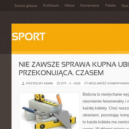
Archiwum
Kibice
Komentator
Polska
Strona główna
Spis
SPORT
NIE ZAWSZE SPRAWA KUPNA UBI
PRZEKONUJĄCA. CZASEM
POSTED BY ADMIN
STY - 2 - 2026
MOŻLIWOŚĆ KOMENTOWAN
Bielizna to niesłychanie wy
niezmiernie fenomenalny i 
każdej kobiety. Choć noszo
ubraniami, pozostając komp
to każda kobieta ma zwróci
uwagę. W głównej mierze w 