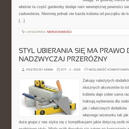
właśnie ta część garderoby dodaje nam wewnętrznej pewności sieb
zadowolenia. Niemniej jednak nie każda kobieta od początku do k
[…]
CATEGORIES:
NIERUCHOMOŚCI
STYL UBIERANIA SIĘ MA PRAWO 
NADZWYCZAJ PRZERÓŻNY
POSTED BY ADMIN
STY - 2 - 2026
MOŻLIWOŚĆ KOMENTOWAN
Zakupy należytych dodatk
słusznych akcesoriów to is
kobieta daje sobie sama rad
traktują wybierania dla sieb
jak i właściwych dodatków
własnego wizerunku tak jak
duża grupa z nas styka się z komplikacjami jakie dotyczą osób 
osobistego stylu. Wiele osób decyduje się zatem na korzystanie 