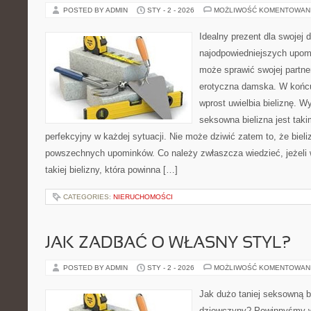
POSTED BY ADMIN
STY - 2 - 2026
MOŻLIWOŚĆ KOMENTOWAN
Idealny prezent dla swojej
najodpowiedniejszych upo
może sprawić swojej partner
erotyczna damska. W końc
wprost uwielbia bieliznę. W
seksowna bielizna jest taki
perfekcyjny w każdej sytuacji. Nie może dziwić zatem to, że bieli
powszechnych upominków. Co należy zwłaszcza wiedzieć, jeżeli 
takiej bielizny, która powinna […]
CATEGORIES:
NIERUCHOMOŚCI
JAK ZADBAĆ O WŁASNY STYL?
POSTED BY ADMIN
STY - 2 - 2026
MOŻLIWOŚĆ KOMENTOWAN
Jak dużo taniej seksowną bi
dziewczyny? Powinnyśmy wi