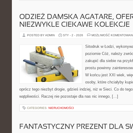
ODZIEŻ DAMSKA AGATARE, OFE
NIEZWYKLE CIEKAWE KOLEKCJE
POSTED BY ADMIN
STY - 2 - 2026
MOŻLIWOŚĆ KOMENTOWAN
Sitodruk w Łodzi, wykonyw
poziomie Cóż, należy zwróc
zakupić dla siebie na przy
prostu powinny zainteresow
W końcu jest XXI wiek, wię
osoby, które chciałyby kupi
oprócz tego niezbyt drogie, gdzieś indziej, niż w Sieci. Co do teg
wątpliwości. Raczej nie pozostaje dla nas nic innego, […]
CATEGORIES:
NIERUCHOMOŚCI
FANTASTYCZNY PREZENT DLA SW