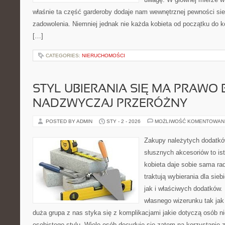
właśnie ta część garderoby dodaje nam wewnętrznej pewności sieb
zadowolenia. Niemniej jednak nie każda kobieta od początku do k
[…]
CATEGORIES:
NIERUCHOMOŚCI
STYL UBIERANIA SIĘ MA PRAWO 
NADZWYCZAJ PRZERÓŻNY
POSTED BY ADMIN
STY - 2 - 2026
MOŻLIWOŚĆ KOMENTOWAN
Zakupy należytych dodatk
słusznych akcesoriów to is
kobieta daje sobie sama rad
traktują wybierania dla sieb
jak i właściwych dodatków
własnego wizerunku tak jak
duża grupa z nas styka się z komplikacjami jakie dotyczą osób 
osobistego stylu. Wiele osób decyduje się zatem na korzystanie 