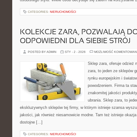
CATEGORIES:
NIERUCHOMOŚCI
KOLEKCJE ZARA, POZWALAJĄ D
ODPOWIEDNI DLA SIEBIE STRÓJ
POSTED BY ADMIN
STY - 2 - 2026
MOŻLIWOŚĆ KOMENTOWAN
Sklep zara, oferuje odzież 
zara, to jeden ze sklepów gr
rynku europejskim i świat
powodzeniem. Firma ta sta
znakomitej jakości produkty
ubrania. Sklep zara, to jede
ekskluzywnych sklepów tej firmy, w którym istnieje szansa wyszu
jakości, jak również niesamowicie modne. Tam też istnieje okazja
dostojne […]
CATEGORIES:
NIERUCHOMOŚCI