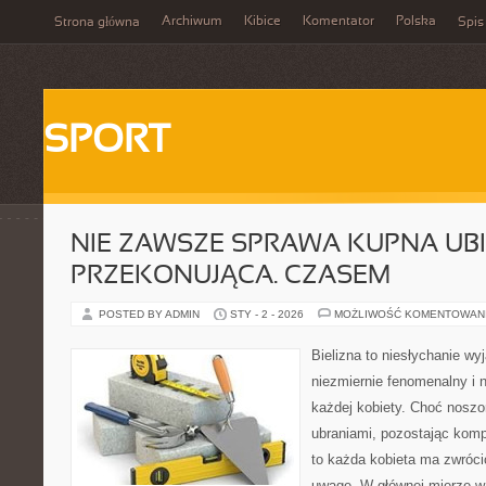
Archiwum
Kibice
Komentator
Polska
Strona główna
Spis
SPORT
NIE ZAWSZE SPRAWA KUPNA UBI
PRZEKONUJĄCA. CZASEM
POSTED BY ADMIN
STY - 2 - 2026
MOŻLIWOŚĆ KOMENTOWAN
Bielizna to niesłychanie wy
niezmiernie fenomenalny i 
każdej kobiety. Choć noszo
ubraniami, pozostając komp
to każda kobieta ma zwróci
uwagę. W głównej mierze w 