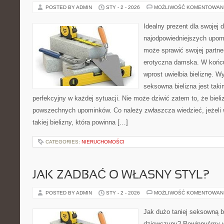
POSTED BY ADMIN
STY - 2 - 2026
MOŻLIWOŚĆ KOMENTOWAN
Idealny prezent dla swojej
najodpowiedniejszych upo
może sprawić swojej partner
erotyczna damska. W końc
wprost uwielbia bieliznę. W
seksowna bielizna jest taki
perfekcyjny w każdej sytuacji. Nie może dziwić zatem to, że bieli
powszechnych upominków. Co należy zwłaszcza wiedzieć, jeżeli 
takiej bielizny, która powinna […]
CATEGORIES:
NIERUCHOMOŚCI
JAK ZADBAĆ O WŁASNY STYL?
POSTED BY ADMIN
STY - 2 - 2026
MOŻLIWOŚĆ KOMENTOWAN
Jak dużo taniej seksowną bi
dziewczyny? Powinnyśmy wi