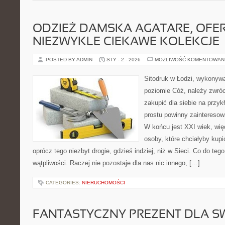
ODZIEŻ DAMSKA AGATARE, OFE
NIEZWYKLE CIEKAWE KOLEKCJE
POSTED BY ADMIN
STY - 2 - 2026
MOŻLIWOŚĆ KOMENTOWAN
Sitodruk w Łodzi, wykonyw
poziomie Cóż, należy zwróc
zakupić dla siebie na przy
prostu powinny zainteresow
W końcu jest XXI wiek, wię
osoby, które chciałyby kupi
oprócz tego niezbyt drogie, gdzieś indziej, niż w Sieci. Co do teg
wątpliwości. Raczej nie pozostaje dla nas nic innego, […]
CATEGORIES:
NIERUCHOMOŚCI
FANTASTYCZNY PREZENT DLA SW