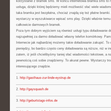
korzystanie z bramek sms. W końcu internetowa bramka sms to na
usługa, dzięki której będziemy mieli możliwość słać wiele wiado
taka bramka jest bezpłatna, chociaż znajdą się też płatne bramki.
wystarczy w wyszukiwarce wpisać sms play. Dzięki właśnie tem
całkowicie darmowych bramek.
Poza tym dobrym wyjściem są również usługi typu doładowanie 
najzupełniej za darmo doładować własny telefon komórkowy. Pami
Internecie jak najbardziej możemy takie doładowanie zakupić. T
pieniędzy, bo bardzo często ceny doładowania są niższe, niż w i
zatem, iż jeśli chcielibyśmy taniej słać wiadomości tekstowe, a n
pewnością coś sobie znajdziemy. To akurat pewne. Wystarczy troc
interesującego znajdzie.
1.
http://gasthaus-zur-linde-eystrup.de
2.
http://gaysquash.de
3.
http://geburtstags-infos.de