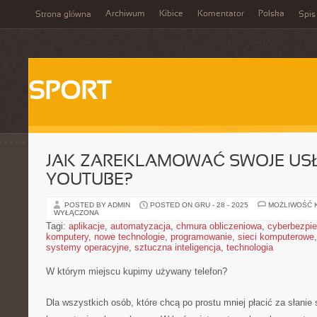
Archiwum
Kibice
Komentator
Polska
Strona główna
Spis
SPORT
JAK ZAREKLAMOWAĆ SWOJE USŁ
YOUTUBE?
POSTED BY ADMIN
POSTED ON GRU - 28 - 2025
MOŻLIWOŚĆ 
WYŁĄCZONA
Tagi:
aplikacje
,
automatyzacja
,
chmura obliczeniowa
,
cyberbezpi
komputery
,
nowe technologie
,
programowanie
,
sieci komputerowe
systemy operacyjne
,
sztuczna inteligencja
,
technologia
W którym miejscu kupimy używany telefon?
Dla wszystkich osób, które chcą po prostu mniej płacić za słani