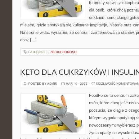
to prosty serwis z receptur
dla osób, które chcą pozna
śródziemnomorskiego gotowa
miejsce, gdzie spotykają się kulinarne inspiracje, historie oraz za
Na stronie widać wyraźnie, że centrum zainteresowania stanowi pi
obok […]
CATEGORIES:
NIERUCHOMOŚCI
KETO DLA CUKRZYKÓW I INSU
POSTED BY ADMIN
MAR - 9 - 2026
MOŻLIWOŚĆ KOMENTOWAN
FoodForce to centrum zaku
osób, które chcą jeść nis
poczucia, że ciągle z czeg
którym wygoda spotykają s
nowoczesnym: wybierasz pro
życia oparty na wysokotłu