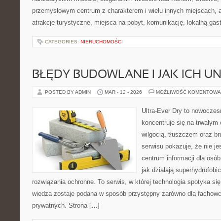
przemysłowym centrum z charakterem i wielu innych miejscach, 
atrakcje turystyczne, miejsca na pobyt, komunikację, lokalną ga
CATEGORIES:
NIERUCHOMOŚCI
BŁĘDY BUDOWLANE I JAK ICH U
POSTED BY ADMIN
MAR - 12 - 2026
MOŻLIWOŚĆ KOMENTOWA
Ultra-Ever Dry to nowoczesn
koncentruje się na trwałym 
wilgocią, tłuszczem oraz b
serwisu pokazuje, że nie jes
centrum informacji dla osób
jak działają superhydrofobic
rozwiązania ochronne. To serwis, w której technologia spotyka si
wiedza zostaje podana w sposób przystępny zarówno dla fachowcó
prywatnych. Strona […]