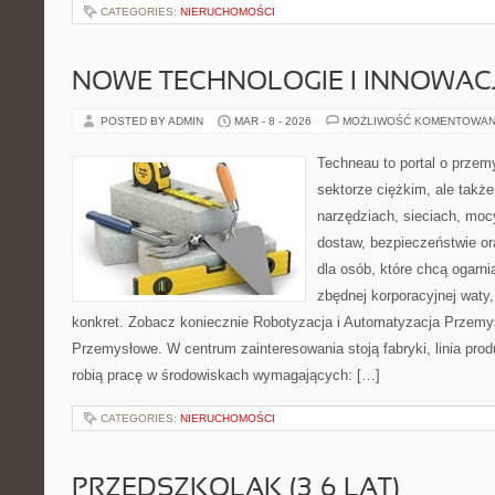
CATEGORIES:
NIERUCHOMOŚCI
NOWE TECHNOLOGIE I INNOWAC
POSTED BY ADMIN
MAR - 8 - 2026
MOŻLIWOŚĆ KOMENTOWAN
Techneau to portal o przem
sektorze ciężkim, ale także
narzędziach, sieciach, moc
dostaw, bezpieczeństwie or
dla osób, które chcą ogarn
zbędnej korporacyjnej waty,
konkret. Zobacz koniecznie Robotyzacja i Automatyzacja Przemys
Przemysłowe. W centrum zainteresowania stoją fabryki, linia prod
robią pracę w środowiskach wymagających: […]
CATEGORIES:
NIERUCHOMOŚCI
PRZEDSZKOLAK (3–6 LAT)