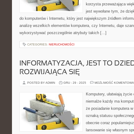
korzysta przeważająca więk
jest wywołane tym, że dzię
do komputerów i Internetu, który jest największym źródłem informa
analizę wszelkich elementów komputera, czy Internetu, daje szan
wykorzystywać poszczególnie atrybuty takich […]
CATEGORIES:
NIERUCHOMOŚCI
INFORMATYZACJA, JEST TO DZIE
ROZWIJAJĄCA SIĘ
POSTED BY ADMIN
GRU - 29 - 2025
MOŻLIWOŚĆ KOMENTOWA
Komputery, ułatwiają życie 
niemalże każdy ma kompute
że posiadanie komputera w 
oznaką statusu społeczneg
obecnie coraz popularniejs
lansowanie się własnym sp