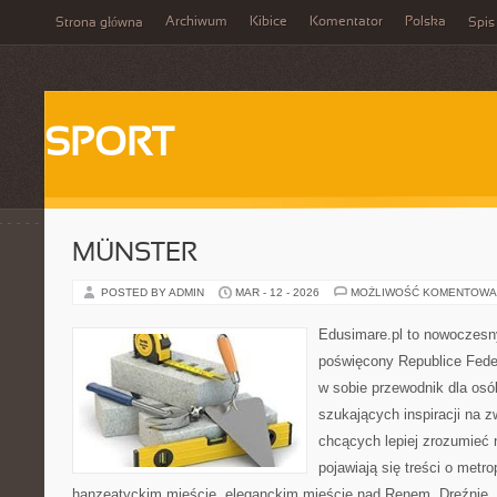
Archiwum
Kibice
Komentator
Polska
Strona główna
Spis
SPORT
MÜNSTER
POSTED BY ADMIN
MAR - 12 - 2026
MOŻLIWOŚĆ KOMENTOWA
Edusimare.pl to nowoczesny
poświęcony Republice Feder
w sobie przewodnik dla osó
szukających inspiracji na z
chcących lepiej zrozumieć n
pojawiają się treści o metro
hanzeatyckim mieście, eleganckim mieście nad Renem, Dreźnie,