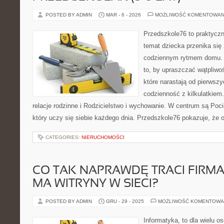
POSTED BY ADMIN
MAR - 6 - 2026
MOŻLIWOŚĆ KOMENTOWAN
Przedszkole76 to praktyczny
temat dziecka przenika się
codziennym rytmem domu. T
to, by upraszczać wątpliwo
które narastają od pierwszy
codzienność z kilkulatkiem
relacje rodzinne i Rodzicielstwo i wychowanie. W centrum są Pocie
który uczy się siebie każdego dnia. Przedszkole76 pokazuje, że o
CATEGORIES:
NIERUCHOMOŚCI
CO TAK NAPRAWDĘ TRACI FIRMA
MA WITRYNY W SIECI?
POSTED BY ADMIN
GRU - 29 - 2025
MOŻLIWOŚĆ KOMENTOWA
Informatyka, to dla wielu o