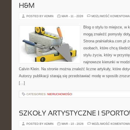
H&M
POSTED BY ADMIN
MAR - 11 - 2026
MOŻLIWOŚĆ KOMENTOWA
Blog o stylu to miejsce, w k
mogą znaleźć pomysły dot
Strona pralniafoka.com.pl 
osobach, które chcą śledzić
stylu życia, który w przys
najnowsze kierunki w modzi
Calvin Klein. Na stronie można znaleźć liczne artykuły, które doty
Autorzy publikacji starają się przedstawiać modę w sposób zrozum
[…]
CATEGORIES:
NIERUCHOMOŚCI
SZKOŁY ARTYSTYCZNE I SPORT
POSTED BY ADMIN
MAR - 10 - 2026
MOŻLIWOŚĆ KOMENTOWA