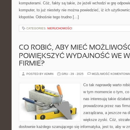
komputerami. Cóż, fakty są takie, że jeżeli wchodzi w grę odpowi
komputer, to już niestety nie można powiedzieć, iż ich użytkowni
kłopotów. Odnośnie tego trudno […]
CATEGORIES:
NIERUCHOMOŚCI
CO ROBIĆ, ABY MIEĆ MOŻLIWOŚ
POWIĘKSZYĆ WYDAJNOŚĆ WE W
FIRMIE?
POSTED BY ADMIN
GRU - 29 - 2025
MOŻLIWOŚĆ KOMENTOWA
Co tak naprawdę warto rob
w tym momencie o tym, co n
nas interesują takie działan
prowadzona przez nas firma
zarządzana, a jeszcze na 
większe zyski. Cóż, strzałe
dosłownie każdego szanującego się informatyka, jest to, aby w 