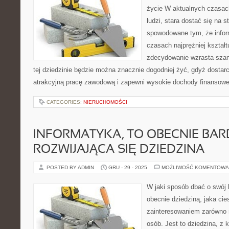
życie W aktualnych czasac
ludzi, stara dostać się na s
spowodowane tym, że infor
czasach najprężniej kształt
zdecydowanie wzrasta szans
tej dziedzinie będzie można znacznie dogodniej żyć, gdyż dostar
atrakcyjną pracę zawodową i zapewni wysokie dochody finansow
CATEGORIES:
NIERUCHOMOŚCI
INFORMATYKA, TO OBECNIE BA
ROZWIJAJĄCA SIĘ DZIEDZINA
POSTED BY ADMIN
GRU - 29 - 2025
MOŻLIWOŚĆ KOMENTOWA
W jaki sposób dbać o swój 
obecnie dziedziną, jaka ci
zainteresowaniem zarówno m
osób. Jest to dziedzina, z 