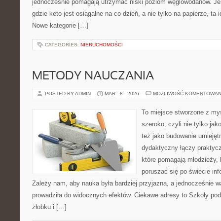
jednocześnie pomagają utrzymać niski poziom węglowodanów. Jeś
gdzie keto jest osiągalne na co dzień, a nie tylko na papierze, ta 
Nowe kategorie […]
CATEGORIES:
NIERUCHOMOŚCI
METODY NAUCZANIA
POSTED BY ADMIN
MAR - 8 - 2026
MOŻLIWOŚĆ KOMENTOWAN
To miejsce stworzone z myś
szeroko, czyli nie tylko jak
też jako budowanie umiejęt
dydaktyczny łączy praktyc
które pomagają młodzieży, 
poruszać się po świecie in
Zależy nam, aby nauka była bardziej przyjazna, a jednocześnie w
prowadziła do widocznych efektów. Ciekawe adresy to Szkoły po
żłobku i […]