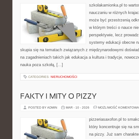
szkolakamionka.pl to warto
nauczaniu w różnych krajac
może być przestrzenią odkr
w którym treści o nauce nie
perspektywie, lecz prowadz
systemy edukacji obecne n
skupia się na tematach związanych z międzynarodowymi doświad
na zagadnieniach takich jak edukacja a kultura i tradycje, nowoc
nauka poza szkołą, […]
CATEGORIES:
NIERUCHOMOŚCI
FAKTY I MITY O PIZZY
POSTED BY ADMIN
MAR - 10 - 2026
MOŻLIWOŚĆ KOMENTOWA
pizzeriasaxofon.pl to smako
który koncentruje się na sm
na pizzy. Już sam charakter