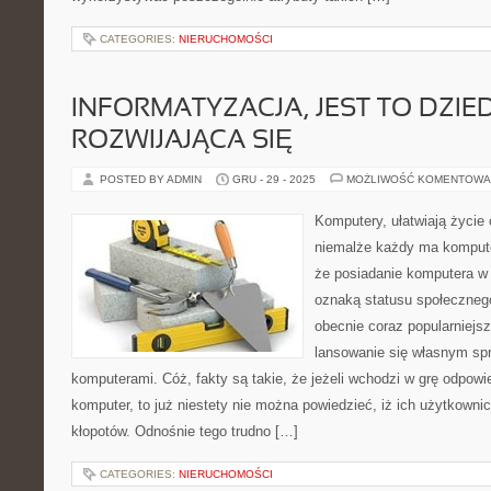
CATEGORIES:
NIERUCHOMOŚCI
INFORMATYZACJA, JEST TO DZIE
ROZWIJAJĄCA SIĘ
POSTED BY ADMIN
GRU - 29 - 2025
MOŻLIWOŚĆ KOMENTOWA
Komputery, ułatwiają życie 
niemalże każdy ma kompute
że posiadanie komputera w 
oznaką statusu społeczneg
obecnie coraz popularniejs
lansowanie się własnym sp
komputerami. Cóż, fakty są takie, że jeżeli wchodzi w grę odpowi
komputer, to już niestety nie można powiedzieć, iż ich użytkowni
kłopotów. Odnośnie tego trudno […]
CATEGORIES:
NIERUCHOMOŚCI