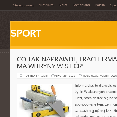
Archiwum
Kibice
Komentator
Polska
Strona główna
Spis
SPORT
CO TAK NAPRAWDĘ TRACI FIRMA
MA WITRYNY W SIECI?
POSTED BY ADMIN
GRU - 29 - 2025
MOŻLIWOŚĆ KOMENTOWA
Informatyka, to dla wielu o
życie W aktualnych czasac
ludzi, stara dostać się na s
spowodowane tym, że infor
czasach najprężniej kształt
zdecydowanie wzrasta szans