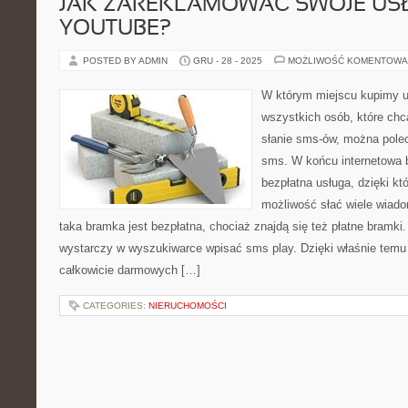
JAK ZAREKLAMOWAĆ SWOJE USŁ
YOUTUBE?
POSTED BY ADMIN
GRU - 28 - 2025
MOŻLIWOŚĆ KOMENTOWA
W którym miejscu kupimy u
wszystkich osób, które chcą
słanie sms-ów, można polec
sms. W końcu internetowa 
bezpłatna usługa, dzięki kt
możliwość słać wiele wiad
taka bramka jest bezpłatna, chociaż znajdą się też płatne bramki.
wystarczy w wyszukiwarce wpisać sms play. Dzięki właśnie tem
całkowicie darmowych […]
CATEGORIES:
NIERUCHOMOŚCI