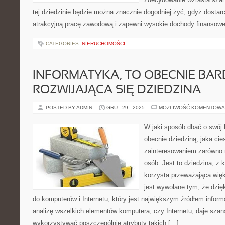
tej dziedzinie będzie można znacznie dogodniej żyć, gdyż dostar
atrakcyjną pracę zawodową i zapewni wysokie dochody finansow
CATEGORIES:
NIERUCHOMOŚCI
INFORMATYKA, TO OBECNIE BA
ROZWIJAJĄCA SIĘ DZIEDZINA
POSTED BY ADMIN
GRU - 29 - 2025
MOŻLIWOŚĆ KOMENTOWA
W jaki sposób dbać o swój 
obecnie dziedziną, jaka ci
zainteresowaniem zarówno m
osób. Jest to dziedzina, z 
korzysta przeważająca więk
jest wywołane tym, że dzię
do komputerów i Internetu, który jest największym źródłem informa
analizę wszelkich elementów komputera, czy Internetu, daje szan
wykorzystywać poszczególnie atrybuty takich […]