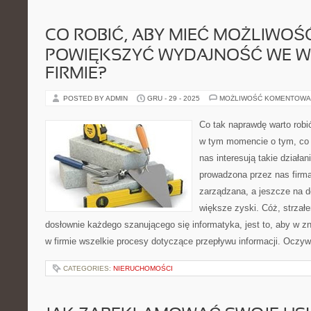
CO ROBIĆ, ABY MIEĆ MOŻLIWOŚ
POWIĘKSZYĆ WYDAJNOŚĆ WE W
FIRMIE?
POSTED BY ADMIN
GRU - 29 - 2025
MOŻLIWOŚĆ KOMENTOWA
Co tak naprawdę warto rob
w tym momencie o tym, co n
nas interesują takie działan
prowadzona przez nas firma
zarządzana, a jeszcze na 
większe zyski. Cóż, strzałe
dosłownie każdego szanującego się informatyka, jest to, aby w 
w firmie wszelkie procesy dotyczące przepływu informacji. Oczy
CATEGORIES:
NIERUCHOMOŚCI