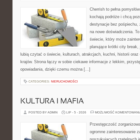
Cherrish to pełna pomysłów 
kochają podróże i chcą po
destynacje bez pośpiechu, 
na nowe doświadczenia. To
świecie, który może zaint
planujące krótki city break, 
lubią czytać o świecie, kulturach, atrakcjach, kuchni, historii ora
krajów. Strona łączy w sobie ciekawe informacje z lekkim, przy
opowiadania, dzięki czemu można […]
CATEGORIES:
NIERUCHOMOŚCI
KULTURA I MAFIA
POSTED BY ADMIN
LIP - 5 - 2026
MOŻLIWOŚĆ KOMENTOWAN
Przestępczość zorganizowan
ogromne zainteresowanie za
poszukujących rzetelnych i