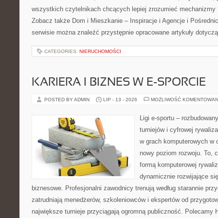
wszystkich czytelnikach chcących lepiej zrozumieć mechanizmy 
Zobacz także Dom i Mieszkanie – Inspiracje i Agencje i Pośredn
serwisie można znaleźć przystępnie opracowane artykuły dotycz
CATEGORIES:
NIERUCHOMOŚCI
KARIERA I BIZNES W E-SPORCIE
POSTED BY ADMIN
LIP - 13 - 2026
MOŻLIWOŚĆ KOMENTOWAN
Ligi e-sportu – rozbudowany
turniejów i cyfrowej rywaliz
w grach komputerowych w ci
nowy poziom rozwoju. To, c
formą komputerowej rywaliz
dynamicznie rozwijające się
biznesowe. Profesjonalni zawodnicy trenują według starannie pr
zatrudniają menedżerów, szkoleniowców i ekspertów od przygoto
największe turnieje przyciągają ogromną publiczność. Polecamy His