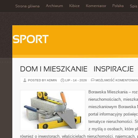
Archiwum
Kibice
Komentator
Polska
Strona główna
Spis
SPORT
DOM I MIESZKANIE – INSPIRACJE
POSTED BY ADMIN
LIP - 14 - 2026
MOŻLIWOŚĆ KOMENTOWAN
Borawska Mieszkania – roz
nieruchomościach, mieszka
mieszkaniowym Borawska Mi
portal informacyjny poświę
tematyce nieruchomości. S
z myślą o osobach, które p
również o inwestorach, właścicielach nieruchomości, najemcach, 