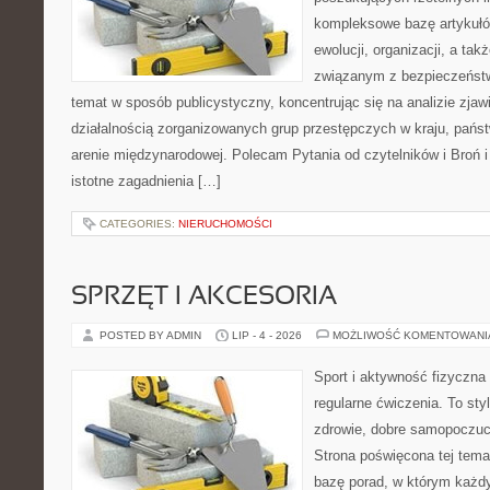
kompleksowe bazę artykułó
ewolucji, organizacji, a t
związanym z bezpieczeństw
temat w sposób publicystyczny, koncentrując się na analizie zja
działalnością zorganizowanych grup przestępczych w kraju, pańs
arenie międzynarodowej. Polecam Pytania od czytelników i Broń i
istotne zagadnienia […]
CATEGORIES:
NIERUCHOMOŚCI
SPRZĘT I AKCESORIA
POSTED BY ADMIN
LIP - 4 - 2026
MOŻLIWOŚĆ KOMENTOWAN
Sport i aktywność fizyczna 
regularne ćwiczenia. To sty
zdrowie, dobre samopoczuci
Strona poświęcona tej tem
bazę porad, w którym każdy