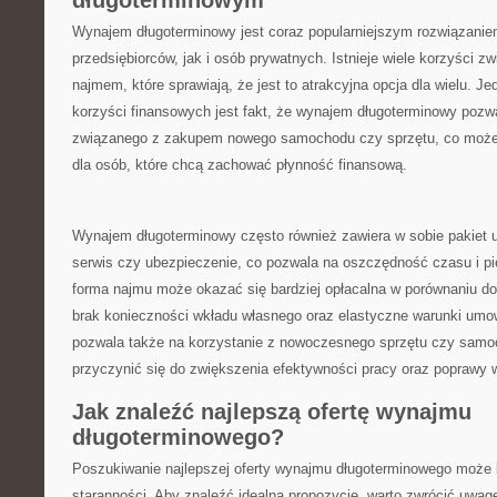
długoterminowym
Wynajem⁤ długoterminowy jest coraz popularniejszym rozwiązanie
przedsiębiorców, jak i osób prywatnych.⁣ Istnieje ‍wiele korzyści z
najmem, które sprawiają,‍ że jest⁤ to atrakcyjna⁣ opcja dla wielu. J
korzyści finansowych jest ⁢fakt, że wynajem długoterminowy poz
związanego z ⁢zakupem‌ nowego samochodu czy sprzętu,⁢ co może
dla osób, ‌które chcą zachować płynność finansową.
Wynajem długoterminowy często ‍również zawiera ‍w sobie pakiet 
serwis czy⁤ ubezpieczenie, co pozwala na oszczędność‌ czasu i pi
‍forma najmu może okazać ⁤się bardziej‌ opłacalna w​ porównaniu do
brak konieczności wkładu własnego oraz elastyczne warunki um
pozwala także na⁢ korzystanie z⁢ nowoczesnego‌ sprzętu ​czy⁤ samoch
przyczynić się do ⁢zwiększenia efektywności​ pracy‌ oraz poprawy 
Jak znaleźć najlepszą‌ ofertę wynajmu
długoterminowego?
Poszukiwanie najlepszej oferty wynajmu ⁢długoterminowego może
staranności. Aby znaleźć idealną propozycję, warto⁤ zwrócić uwag