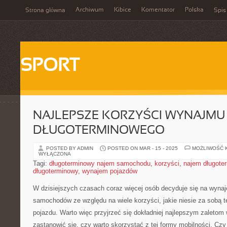
Archiwum
Kibice
Komentator
Polska
Strona główna
Spis
SPORT
NAJLEPSZE KORZYŚCI WYNAJMU
DŁUGOTERMINOWEGO
POSTED BY ADMIN
POSTED ON MAR - 15 - 2025
MOŻLIWOŚĆ 
WYŁĄCZONA
Tagi:
długoterminowy najem samochodu
,
korzyści
,
najem długote
długoterminowy
,
wynajem pojazdów
W dzisiejszych czasach⁢ coraz więcej osób decyduje się na wyna
⁤samochodów ze‌ względu na wiele korzyści, jakie niesie za‍ sobą t
pojazdu.​ Warto więc ⁣przyjrzeć się dokładniej najlepszym zaletom
zastanowić się, czy warto ⁤skorzystać z ‍tej⁢ formy ⁢mobilności. 