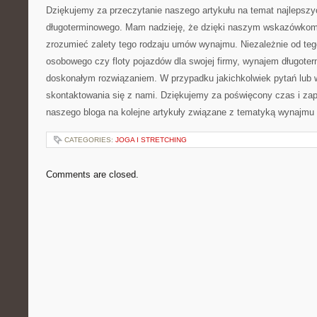
Dziękujemy ​za przeczytanie naszego artykułu⁢ na temat najlepsz
długoterminowego.​ Mam nadzieję, że⁢ dzięki⁤ naszym wskazówkom ⁢
zrozumieć zalety tego rodzaju umów wynajmu. Niezależnie od te
osobowego czy floty pojazdów⁢ dla swojej ​firmy, ⁢wynajem długot
doskonałym​ rozwiązaniem. W‍ przypadku ⁢jakichkolwiek pytań lub
skontaktowania⁢ się z nami. Dziękujemy za poświęcony czas i za
naszego bloga na kolejne artykuły‍ związane z⁤ tematyką wynajmu
CATEGORIES:
JOGA I STRETCHING
Comments are closed.