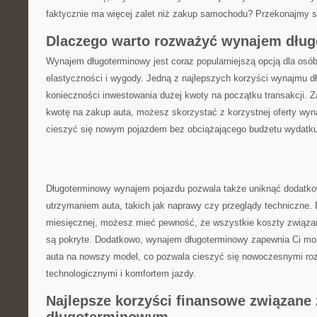
faktycznie ma więcej zalet niż zakup samochodu? Przekonajmy s
Dlaczego warto rozważyć wynajem dłu
Wynajem długoterminowy ‌jest coraz popularniejszą opcją dla osób,
elastyczności i wygody. Jedną ⁤z najlepszych ⁢korzyści wynajmu⁢ 
konieczności inwestowania dużej kwoty ⁣na początku ‌transakcji. 
⁤kwotę na zakup auta, ⁢możesz skorzystać z‍ korzystnej ⁣oferty wy
cieszyć się nowym pojazdem⁤ bez obciążającego budżetu wydatku
Długoterminowy wynajem pojazdu​ pozwala także uniknąć dodatk
utrzymaniem auta, takich jak naprawy czy ⁣przeglądy techniczne. D
miesięcznej, możesz mieć pewność, że wszystkie koszty⁢ związa
są pokryte. Dodatkowo, ⁤wynajem długoterminowy zapewnia Ci moż
auta ⁢na nowszy​ model, co pozwala cieszyć się nowoczesnymi ro
technologicznymi i komfortem jazdy.
Najlepsze ​korzyści finansowe‍ związan