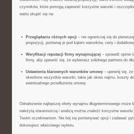
czynników, które pomogą zapewnić korzystne warunki i oszczędno
warto‌ skupić się na:
Przeglądaniu różnych opcji
– nie ‍ograniczaj się do pierwszej
propozycji,⁢ porównaj je pod ⁤kątem warunków, ceny ‍i dodatkow
Weryfikacji ⁤reputacji firmy wynajmującej
– sprawdź opinie⁢ 
firmy,‌ aby⁣ upewnić się, że wybierasz solidnego partnera do dł
Ustawienia klarownych warunków‌ umowy
– upewnij się, że
określone wszystkie warunki, takie jak okres najmu, koszty ⁣do
⁣ewentualnego przedłużenia umowy.
Odnalezienie ⁣najlepszej oferty ‍wynajmu długoterminowego⁢ może b
należytą starannością i⁣ analizą można znaleźć korzystne warunki,
Twoim oczekiwaniom. ⁣Nie⁢ bój się porównywać opcji ‌i zadawać pyt
dokonujesz właściwego wyboru.